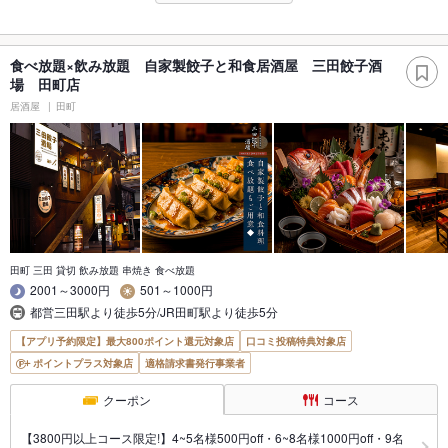
食べ放題×飲み放題 自家製餃子と和食居酒屋 三田餃子酒
場 田町店
居酒屋
田町
田町 三田 貸切 飲み放題 串焼き 食べ放題
2001～3000円
501～1000円
都営三田駅より徒歩5分/JR田町駅より徒歩5分
【アプリ予約限定】最大800ポイント還元対象店
口コミ投稿特典対象店
ポイントプラス対象店
適格請求書発行事業者
クーポン
コース
【3800円以上コース限定!】4~5名様500円off・6~8名様1000円off・9名