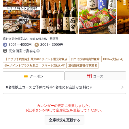
扉付き完全個室あり 海鮮＆焼き鳥 居酒屋
3001～4000円
2001～3000円
完全個室で宴会を◎
【アプリ予約限定】最大800ポイント還元対象店
口コミ投稿特典対象店
COIN+支払い可
ポイントプラス対象店
スマート支払い可
適格請求書発行事業者
クーポン
コース
8名様以上コースご予約で幹事1名様のお会計が無料に♪
カレンダーの更新に失敗しました。
下記ボタンを押して空席状況を更新してください。
空席状況を更新する