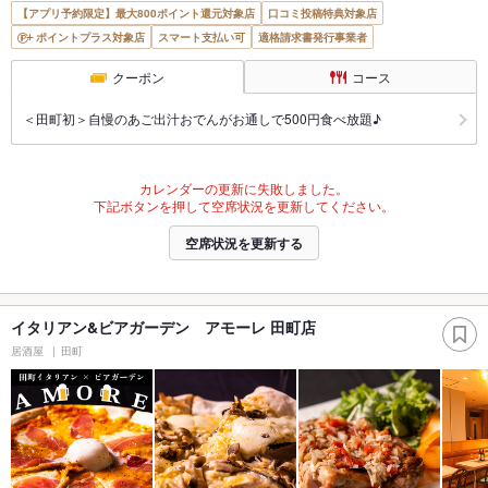
【アプリ予約限定】最大800ポイント還元対象店
口コミ投稿特典対象店
ポイントプラス対象店
スマート支払い可
適格請求書発行事業者
クーポン
コース
＜田町初＞自慢のあご出汁おでんがお通しで500円食べ放題♪
カレンダーの更新に失敗しました。
下記ボタンを押して空席状況を更新してください。
空席状況を更新する
イタリアン&ビアガーデン アモーレ 田町店
居酒屋
田町