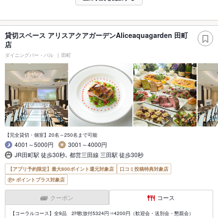
貸切スペース アリスアクアガーデンAliceaquagarden 田町
店
ダイニングバー・バル
田町
【完全貸切・個室】20名～250名まで可能
4001～5000円
3001～4000円
JR田町駅 徒歩30秒､ 都営三田線 三田駅 徒歩30秒
【アプリ予約限定】最大800ポイント還元対象店
口コミ投稿特典対象店
ポイントプラス対象店
クーポン
コース
【コーラルコース】全9品 2H飲放付5324円⇒4200円（歓迎会・送別会・懇親会）