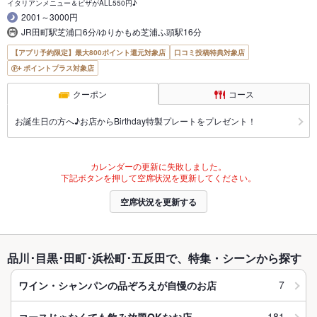
イタリアンメニュー＆ピザがALL550円♪
2001～3000円
JR田町駅芝浦口6分/ゆりかもめ芝浦ふ頭駅16分
【アプリ予約限定】最大800ポイント還元対象店
口コミ投稿特典対象店
ポイントプラス対象店
クーポン
コース
お誕生日の方へ♪お店からBirthday特製プレートをプレゼント！
カレンダーの更新に失敗しました。
下記ボタンを押して空席状況を更新してください。
空席状況を更新する
品川･目黒･田町･浜松町･五反田で、特集・シーンから探す
7
ワイン・シャンパンの品ぞろえが自慢のお店
181
コースじゃなくても飲み放題OKなお店