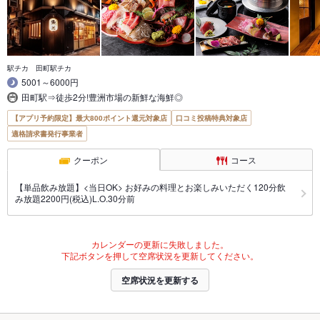
駅チカ 田町駅チカ
5001～6000円
田町駅⇒徒歩2分!豊洲市場の新鮮な海鮮◎
【アプリ予約限定】最大800ポイント還元対象店
口コミ投稿特典対象店
適格請求書発行事業者
クーポン
コース
【単品飲み放題】<当日OK> お好みの料理とお楽しみいただく120分飲
み放題2200円(税込)L.O.30分前
カレンダーの更新に失敗しました。
下記ボタンを押して空席状況を更新してください。
空席状況を更新する