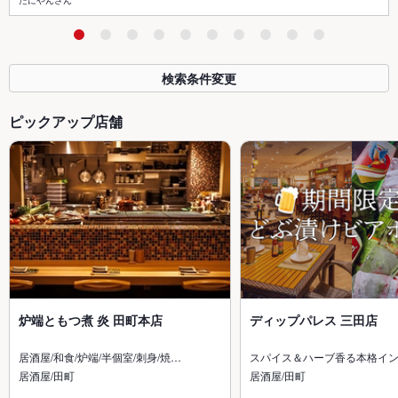
たにやんさん
検索条件変更
ピックアップ店舗
炉端ともつ煮 炎 田町本店
ディップパレス 三田店
居酒屋/和食/炉端/半個室/刺身/焼…
スパイス＆ハーブ香る本格イ
居酒屋/田町
居酒屋/田町