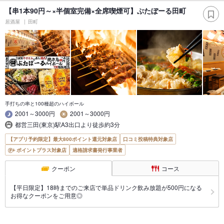
【串1本90円～×半個室完備×全席喫煙可】ぶたぼーる田町
居酒屋
田町
手打ちの串と100種超のハイボール
2001～3000円
2001～3000円
都営三田(東京)駅A3出口より徒歩約3分
【アプリ予約限定】最大800ポイント還元対象店
口コミ投稿特典対象店
ポイントプラス対象店
適格請求書発行事業者
クーポン
コース
【平日限定】18時までのご来店で単品ドリンク飲み放題が500円になる
お得なクーポンをご用意◎