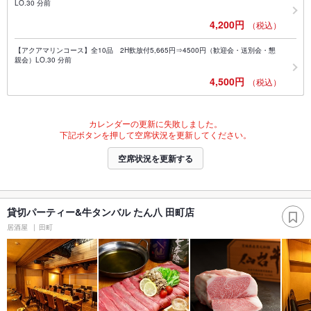
LO.30 分前
4,200円
（税込）
【アクアマリンコース】全10品 2H飲放付5,665円⇒4500円（歓迎会・送別会・懇
親会）LO.30 分前
4,500円
（税込）
カレンダーの更新に失敗しました。
下記ボタンを押して空席状況を更新してください。
空席状況を更新する
貸切パーティー&牛タンバル たん八 田町店
居酒屋
田町