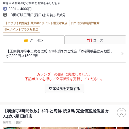
焼き串やお刺身など和食とお酒を楽しむお店
3001～4000円
JR田町駅三田口(西口)より徒歩約6分
【アプリ予約限定】最大800ポイント還元対象店
口コミ投稿特典対象店
ポイントプラス対象店
クーポン
コース
【圧倒的お得◆二次会に!!】21時以降のご来店「2時間単品飲み放題」
が2200円→1500円!!
カレンダーの更新に失敗しました。
下記ボタンを押して空席状況を更新してください。
空席状況を更新する
【喫煙可3時間飲放】和牛と海鮮 焼き鳥 完全個室居酒屋 か
んぱい屋 田町店
居酒屋
田町