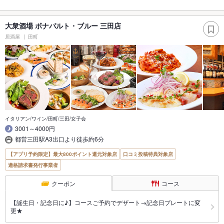
大衆酒場 ボナパルト・ブルー 三田店
居酒屋
田町
イタリアン/ワイン/田町/三田/女子会
3001～4000円
都営三田駅A3出口より徒歩約6分
【アプリ予約限定】最大800ポイント還元対象店
口コミ投稿特典対象店
適格請求書発行事業者
クーポン
コース
【誕生日・記念日に♪】コースご予約でデザート→記念日プレートに変
更★