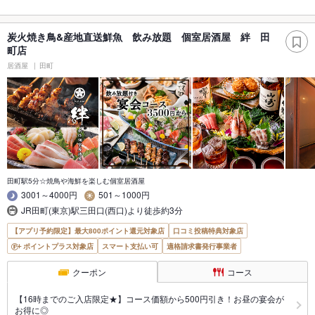
炭火焼き鳥&産地直送鮮魚 飲み放題 個室居酒屋 絆 田
町店
居酒屋
田町
田町駅5分☆焼鳥や海鮮を楽しむ個室居酒屋
3001～4000円
501～1000円
JR田町(東京)駅三田口(西口)より徒歩約3分
【アプリ予約限定】最大800ポイント還元対象店
口コミ投稿特典対象店
ポイントプラス対象店
スマート支払い可
適格請求書発行事業者
クーポン
コース
【16時までのご入店限定★】コース価額から500円引き！お昼の宴会が
お得に◎