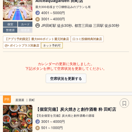
Aliceaquagarden 田町店
最大300名様まで◎獺祭込みのプランも有
4001～5000円
3001～4000円
個室
カード
JR田町駅 徒歩30秒､ 都営三田線 三田駅 徒歩30秒
禁煙席
喫煙席
【アプリ予約限定】最大800ポイント還元対象店
口コミ投稿特典対象店
ポイントプラス対象店
ネット予約可
カレンダーの更新に失敗しました。
下記ボタンを押して空席状況を更新してください。
空席状況を更新する
PR
居酒屋
田町
【個室完備】炭火焼きと創作酒肴 粋 田町店
【完全個室を完備】炭火焼と創作酒肴の酒場
3001～4000円
501～1000円