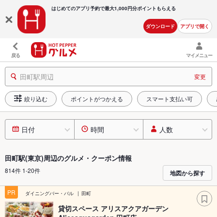
はじめてのアプリ予約で最大
1,000円分ポイントもらえる
ダウンロード
アプリで開く
戻る
マイメニュー
田町駅周辺
変更
絞り込む
ポイントがつかえる
スマート支払い可
日付
時間
人数
田町駅(東京)周辺のグルメ・クーポン情報
814件 1-20件
地図から探す
PR
ダイニングバー・バル
田町
貸切スペース アリスアクアガーデン