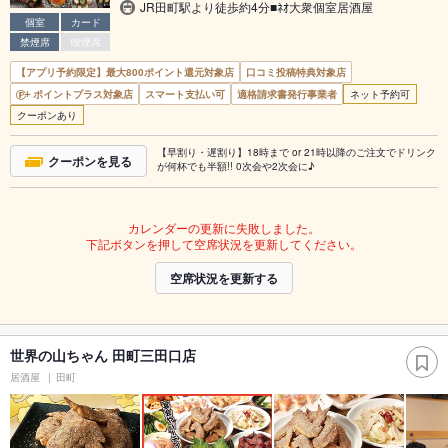
JR田町駅より徒歩約4分■ﾈｵ大衆個室居酒屋
個室
カード
禁煙席
喫煙席
【アプリ予約限定】最大800ポイント還元対象店
口コミ投稿特典対象店
ポイントプラス対象店
スマート支払い可
適格請求書発行事業者
ネット予約可
クーポンあり
【早割り・遅割り】18時まで or 21時以降のご注文でドリンク
クーポンを見る
が何杯でも半額!! 0次会や2次会に♪
カレンダーの更新に失敗しました。
下記ボタンを押して空席状況を更新してください。
空席状況を更新する
世界の山ちゃん 田町三田口店
居酒屋
田町