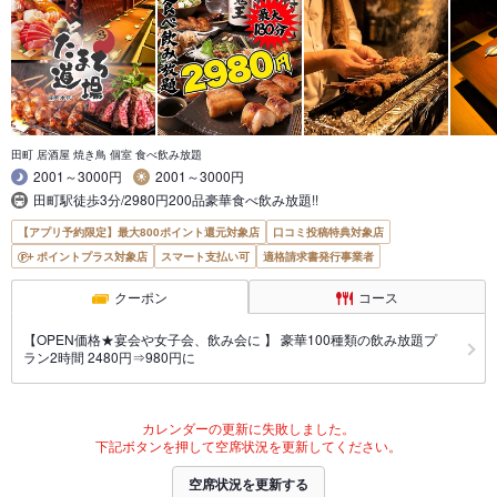
田町 居酒屋 焼き鳥 個室 食べ飲み放題
2001～3000円
2001～3000円
田町駅徒歩3分/2980円200品豪華食べ飲み放題!!
【アプリ予約限定】最大800ポイント還元対象店
口コミ投稿特典対象店
ポイントプラス対象店
スマート支払い可
適格請求書発行事業者
クーポン
コース
【OPEN価格★宴会や女子会、飲み会に 】 豪華100種類の飲み放題プ
ラン2時間 2480円⇒980円に
カレンダーの更新に失敗しました。
下記ボタンを押して空席状況を更新してください。
空席状況を更新する