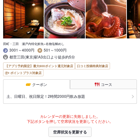
田町・三田 瀬戸内特化鮮魚×名物塩鯛めし
3001～4000円
501～1000円
都営三田(東京)駅A3出口より徒歩約5分
【アプリ予約限定】最大800ポイント還元対象店
口コミ投稿特典対象店
ポイントプラス対象店
クーポン
コース
土、日曜日、祝日限定！2時間2000円飲み放題
カレンダーの更新に失敗しました。
下記ボタンを押して空席状況を更新してください。
空席状況を更新する