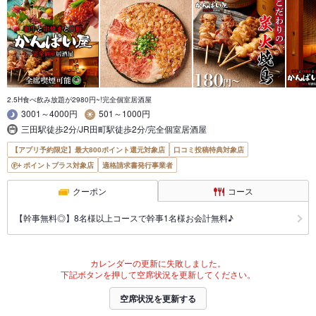
2.5H食べ飲み放題が2980円~!完全個室居酒屋
3001～4000円
501～1000円
三田駅徒歩2分/JR田町駅徒歩2分/完全個室居酒屋
【アプリ予約限定】最大800ポイント還元対象店
口コミ投稿特典対象店
ポイントプラス対象店
適格請求書発行事業者
クーポン
コース
【幹事無料◎】8名様以上コースで幹事1名様お会計無料♪
カレンダーの更新に失敗しました。
下記ボタンを押して空席状況を更新してください。
空席状況を更新する