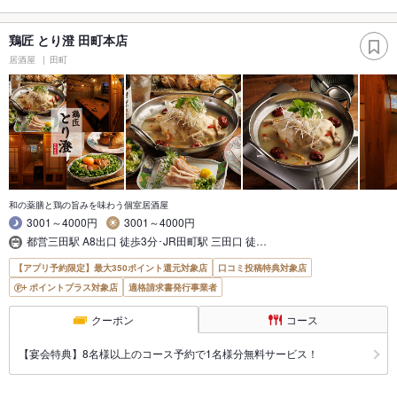
鶏匠 とり澄 田町本店
居酒屋
田町
和の薬膳と鶏の旨みを味わう個室居酒屋
3001～4000円
3001～4000円
都営三田駅 A8出口 徒歩3分･JR田町駅 三田口 徒…
【アプリ予約限定】最大350ポイント還元対象店
口コミ投稿特典対象店
ポイントプラス対象店
適格請求書発行事業者
クーポン
コース
【宴会特典】8名様以上のコース予約で1名様分無料サービス！