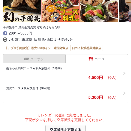
手羽先部門 最高金賞受賞 守り続けられた味
2001～3000円
JR､京浜東北線｢田町｣駅西口より徒歩5分
【アプリ予約限定】最大800ポイント還元対象店
口コミ投稿特典対象店
クーポン
コース
山ちゃん満喫コース★飲み放題付（3時間）
4,500円
（税込）
贅沢コース★飲み放題付（3時間）
5,300円
（税込）
カレンダーの更新に失敗しました。
下記ボタンを押して空席状況を更新してください。
空席状況を更新する