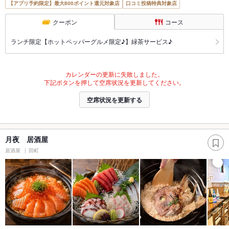
【アプリ予約限定】最大800ポイント還元対象店
口コミ投稿特典対象店
クーポン
コース
ランチ限定【ホットペッパーグルメ限定♪】緑茶サービス♪
カレンダーの更新に失敗しました。
下記ボタンを押して空席状況を更新してください。
空席状況を更新する
月夜 居酒屋
居酒屋
田町