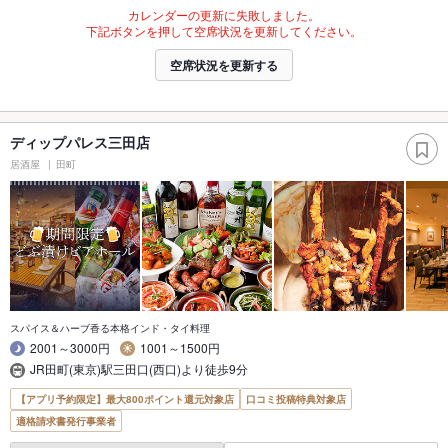
カレンダーの更新に失敗しました。
下記ボタンを押して空席状況を更新してください。
空席状況を更新する
ディップパレス三田店
居酒屋
田町
スパイス＆ハーブ香る本格インド・タイ料理
2001～3000円
1001～1500円
JR田町(東京)駅三田口(西口)より徒歩9分
【アプリ予約限定】最大800ポイント還元対象店
口コミ投稿特典対象店
適格請求書発行事業者