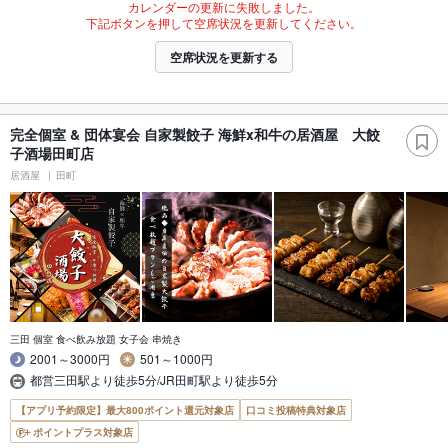
カレンダーの更新に失敗しました。
下記ボタンを押して空席状況を更新してください。
空席状況を更新する
完全個室 & 団体宴会 自家製餃子 海鮮x和牛の居酒屋 大餃
子酒場田町店
居酒屋
田町
三田 個室 食べ飲み放題 女子会 串焼き
2001～3000円
501～1000円
都営三田駅より徒歩5分/JR田町駅より徒歩5分
【アプリ予約限定】最大800ポイント還元対象店
口コミ投稿特典対象店
ポイントプラス対象店