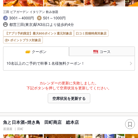
三田 ビアガーデン イタリアン 飲み放題
3001～4000円
501～1000円
都営三田(東京)駅A3出口より徒歩約4分
【アプリ予約限定】最大800ポイント還元対象店
口コミ投稿特典対象店
ポイントプラス対象店
クーポン
コース
10名以上のご予約で幹事１名様無料クーポン！
カレンダーの更新に失敗しました。
下記ボタンを押して空席状況を更新してください。
空席状況を更新する
魚と日本酒×焼き鳥 田町商店 総本店
居酒屋
田町