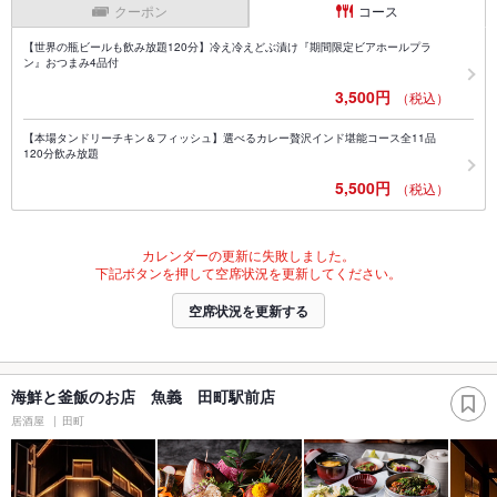
クーポン
コース
【世界の瓶ビールも飲み放題120分】冷え冷えどぶ漬け『期間限定ビアホールプラ
ン』おつまみ4品付
3,500円
（税込）
【本場タンドリーチキン＆フィッシュ】選べるカレー贅沢インド堪能コース全11品
120分飲み放題
5,500円
（税込）
カレンダーの更新に失敗しました。
下記ボタンを押して空席状況を更新してください。
空席状況を更新する
海鮮と釜飯のお店 魚義 田町駅前店
居酒屋
田町