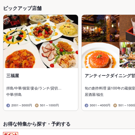
ピックアップ店舗
三福屋
アンティークダイニング
拝島/中華/個室/宴会/ランチ/貸切…
旬の創作料理 築100年の蔵個
中華/拝島
居酒屋/福生
2001～3000円
501～1000円
3001～4000円
501～100
お得な特集から探す・予約する