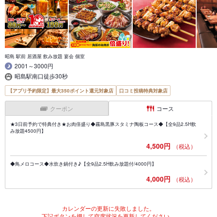
昭島 駅前 居酒屋 飲み放題 宴会 個室
2001～3000円
昭島駅南口徒歩30秒
【アプリ予約限定】最大350ポイント還元対象店
口コミ投稿特典対象店
クーポン
コース
★3日前予約で特典付き★お肉倍盛り◆霧島黒豚スタミナ陶板コース◆【全9品2.5H飲
み放題4500円】
4,500円
（税込）
◆鳥メロコース◆水炊き鍋付き♪【全9品2.5H飲み放題付/4000円】
4,000円
（税込）
カレンダーの更新に失敗しました。
下記ボタンを押して空席状況を更新してください。