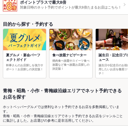
ポイントプラスで最大8倍
対象日時のネット予約でポイントが最大8倍たまるお店はこちら！
目的から探す・予約する
夏グルメ・宴会パーフ
食べ放題ナビゲーター
誕生日・記念日プ
ェクトガイド
ュース
焼肉食べ放題やスイーツ食べ
放題など食べ放題お店探しの
幹事さんのお店探しを強力サ
誕生日や記念日のお祝
決定版！
ポート！お店探しの決定版！
用したいお店を徹底リ
チ！
青梅・昭島・小作・青梅線沿線エリアでネット予約できる
お店を探す
ホットペッパーグルメでは便利なネット予約できるお店を多数掲載していま
す。
青梅・昭島・小作・青梅線沿線エリアでネット予約できるお店をジャンルごと
に集計しました。お店選びの参考に是非活用してください。