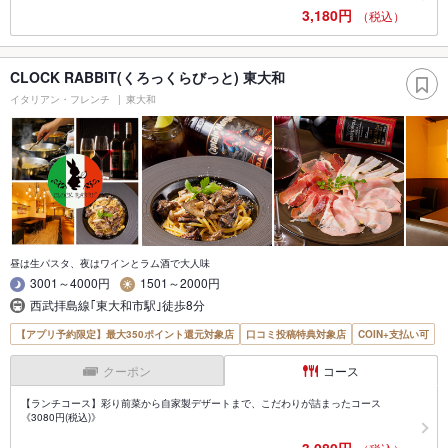
3,180円
（税込）
CLOCK RABBIT(くろっくらびっと) 東大和
イタリアン・フレンチ
東大和
昼は生パスタ、夜はワインとラム酒で大人味
3001～4000円
1501～2000円
西武拝島線｢東大和市駅｣徒歩8分
【アプリ予約限定】最大350ポイント還元対象店
口コミ投稿特典対象店
COIN+支払い可
クーポン
コース
【ランチコース】彩り前菜から自家製デザートまで、こだわりが詰まったコース
《3080円(税込)》