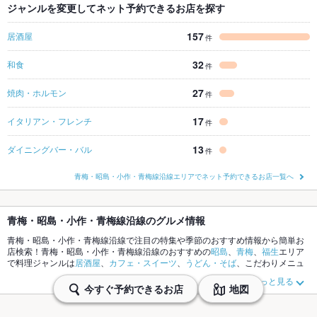
ジャンルを変更してネット予約できるお店を探す
157
居酒屋
件
32
和食
件
27
焼肉・ホルモン
件
17
イタリアン・フレンチ
件
13
ダイニングバー・バル
件
青梅・昭島・小作・青梅線沿線エリアでネット予約できるお店一覧へ
青梅・昭島・小作・青梅線沿線のグルメ情報
青梅・昭島・小作・青梅線沿線で注目の特集や季節のおすすめ情報から簡単お
店検索！青梅・昭島・小作・青梅線沿線のおすすめの
昭島
、
青梅
、
福生
エリア
で料理ジャンルは
居酒屋
、
カフェ・スイーツ
、
うどん・そば
、こだわりメニュ
ーのお店探しはいかがですか。ホットペッパーグルメなら、お得なクーポンは
もっと見る
もちろん、とっておきのメニューや季節のおすすめ料理など、お店の最新情報
今すぐ予約できるお店
地図
をご紹介しているので安心！24時間使える簡単便利なネット予約が使えるお店
も拡大中です。友達どうしの飲み会にも、会社の宴会にも、デートやパーティ