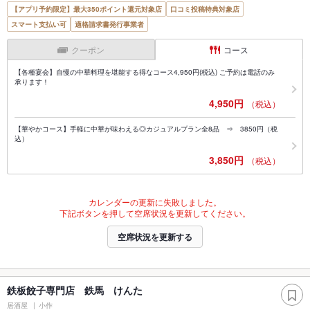
【アプリ予約限定】最大350ポイント還元対象店
口コミ投稿特典対象店
スマート支払い可
適格請求書発行事業者
クーポン
コース
【各種宴会】自慢の中華料理を堪能する得なコース4,950円(税込) ご予約は電話のみ
承ります！
4,950円
（税込）
【華やかコース】手軽に中華が味わえる◎カジュアルプラン全8品 ⇒ 3850円（税
込）
3,850円
（税込）
カレンダーの更新に失敗しました。
下記ボタンを押して空席状況を更新してください。
空席状況を更新する
鉄板餃子専門店 鉄馬 けんた
居酒屋
小作