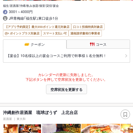
福生/居酒屋/沖縄/飲み放題/個室/貸切/宴会
3001～4000円
JR青梅線｢福生駅｣東口徒歩1分
【アプリ予約限定】最大350ポイント還元対象店
口コミ投稿特典対象店
ポイントプラス対象店
スマート支払い可
適格請求書発行事業者
クーポン
コース
【宴会】10名様以上の宴会コースご利用で幹事様１名分無料！
カレンダーの更新に失敗しました。
下記ボタンを押して空席状況を更新してください。
空席状況を更新する
沖縄創作居酒屋 琉球ぼうず 上北台店
居酒屋
東大和