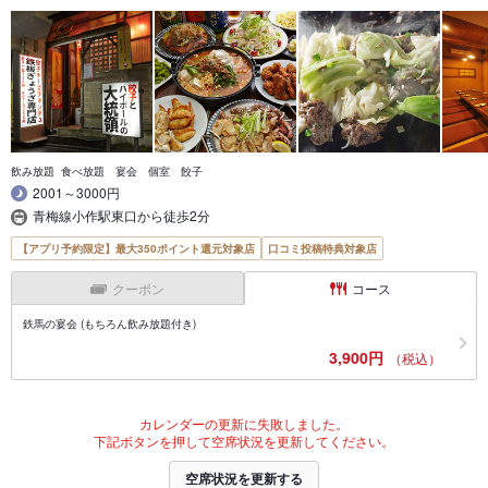
飲み放題 食べ放題 宴会 個室 餃子
2001～3000円
青梅線小作駅東口から徒歩2分
【アプリ予約限定】最大350ポイント還元対象店
口コミ投稿特典対象店
クーポン
コース
鉄馬の宴会 (もちろん飲み放題付き)
3,900円
（税込）
カレンダーの更新に失敗しました。
下記ボタンを押して空席状況を更新してください。
空席状況を更新する