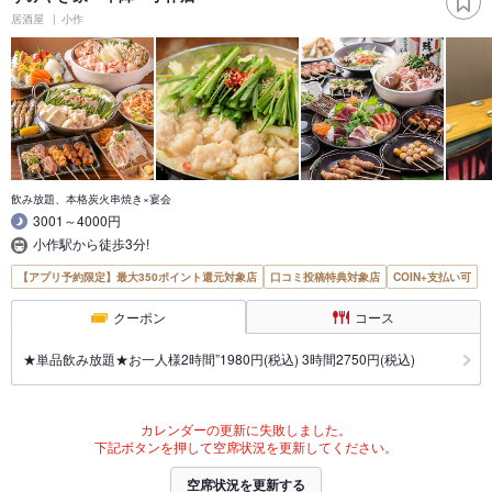
居酒屋
小作
飲み放題、本格炭火串焼き×宴会
3001～4000円
小作駅から徒歩3分!
【アプリ予約限定】最大350ポイント還元対象店
口コミ投稿特典対象店
COIN+支払い可
クーポン
コース
★単品飲み放題★お一人様2時間”1980円(税込) 3時間2750円(税込)
カレンダーの更新に失敗しました。
下記ボタンを押して空席状況を更新してください。
空席状況を更新する