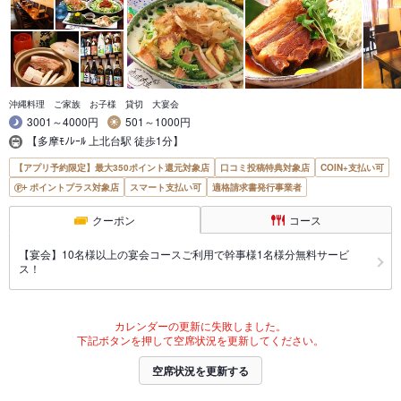
沖縄料理 ご家族 お子様 貸切 大宴会
3001～4000円
501～1000円
【多摩ﾓﾉﾚｰﾙ 上北台駅 徒歩1分】
【アプリ予約限定】最大350ポイント還元対象店
口コミ投稿特典対象店
COIN+支払い可
ポイントプラス対象店
スマート支払い可
適格請求書発行事業者
クーポン
コース
【宴会】10名様以上の宴会コースご利用で幹事様1名様分無料サービ
ス！
カレンダーの更新に失敗しました。
下記ボタンを押して空席状況を更新してください。
空席状況を更新する