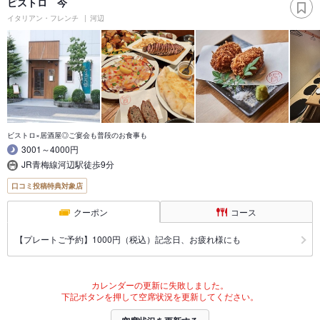
ビストロ 今
イタリアン・フレンチ
河辺
ビストロ×居酒屋◎ご宴会も普段のお食事も
3001～4000円
JR青梅線河辺駅徒歩9分
口コミ投稿特典対象店
クーポン
コース
【プレートご予約】1000円（税込）記念日、お疲れ様にも
カレンダーの更新に失敗しました。
下記ボタンを押して空席状況を更新してください。