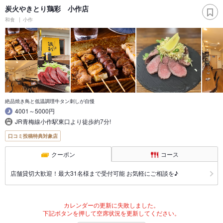
炭火やきとり鶏彩 小作店
和食
小作
絶品焼き鳥と低温調理牛タン刺しが自慢
4001～5000円
JR青梅線小作駅東口より徒歩約7分!
口コミ投稿特典対象店
クーポン
コース
店舗貸切大歓迎！最大31名様まで受付可能 お気軽にご相談を♪
カレンダーの更新に失敗しました。
下記ボタンを押して空席状況を更新してください。