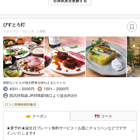
空席状況を更新する
びすとろ灯
イタリアン・フレンチ
拝島
新鮮なジビエや地元野菜を味わえるビストロ
4001～5000円
1501～2000円
西武拝島線,JR拝島駅南口より徒歩約3分
口コミ投稿特典対象店
クーポン
コース
★要予約★誕生日プレート無料サービス！お皿にチョコペンなどでデザ
インいたします♪