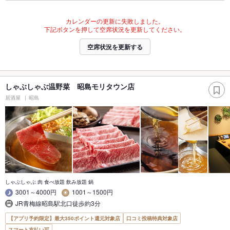
カレンダーの更新に失敗しました。
下記ボタンを押して空席状況を更新してください。
空席状況を更新する
しゃぶしゃぶ温野菜 昭島モリタウン店
居酒屋
昭島
しゃぶしゃぶ 肉 食べ放題 飲み放題 鍋
3001～4000円
1001～1500円
JR青梅線昭島駅北口徒歩約3分
【アプリ予約限定】最大350ポイント還元対象店
口コミ投稿特典対象店
スマート支払い可