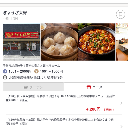
ぎょうざ大好
中華
福生
手作り絶品餃子！驚きの安さと超ボリューム
1501～2000円
1001～1500円
JR青梅線福生駅西口より徒歩約9分
クーポン
コース
【120分食べ飲み放題】名物手作り餃子もOK！100種以上の本格中華メニュー全品対
象4280円（税込）
4,280円
（税込）
【120分単品食べ放題】職人手作りの絶品餃子や本格中華100種以上を心ゆくまで満
喫3180円（税込）