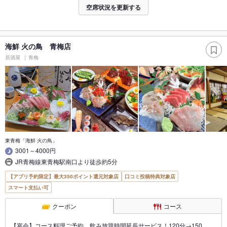
空席状況を更新する
海鮮 火の鳥 青梅店
居酒屋
青梅
東青梅「海鮮 火の鳥」
3001～4000円
JR青梅線東青梅駅南口より徒歩約5分
【アプリ予約限定】最大350ポイント還元対象店
口コミ投稿特典対象店
スマート支払い可
クーポン
コース
【宴会】コース料理ご予約、飲み放題時間延長サービス！120分→150