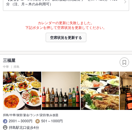
分 （注、月～木のみ利用可）
カレンダーの更新に失敗しました。
下記ボタンを押して空席状況を更新してください。
空席状況を更新する
三福屋
中華
拝島
拝島/中華/個室/宴会/ランチ/貸切/飲み放題
2001～3000円
501～1000円
拝島駅北口徒歩4分