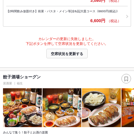
3,080円
（税込）
【2時間飲み放題付き】前菜・パスタ・メイン等[全6品]大皿コース《6600円(税込)》
6,600円
（税込）
カレンダーの更新に失敗しました。
下記ボタンを押して空席状況を更新してください。
空席状況を更新する
餃子酒場ショーグン
居酒屋
福生
みんなで集う！餃子とお酒の楽園