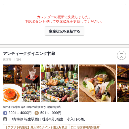
カレンダーの更新に失敗しました。
下記ボタンを押して空席状況を更新してください。
空席状況を更新する
アンティークダイニング甘蔵
居酒屋
福生
旬の創作料理 築100年の蔵個室が自慢のお店
3001～4000円
501～1000円
JR青梅線 福生駅西口 徒歩3分｡福生一小入口の角｡
【アプリ予約限定】最大350ポイント還元対象店
口コミ投稿特典対象店