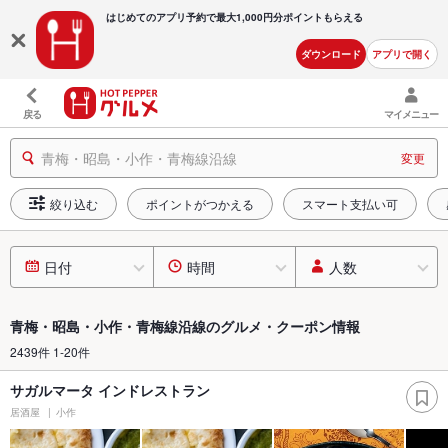
はじめてのアプリ予約で最大
1,000円分ポイントもらえる
ダウンロード
アプリで開く
戻る
マイメニュー
青梅・昭島・小作・青梅線沿線
変更
絞り込む
ポイントがつかえる
スマート支払い可
日付
時間
人数
青梅・昭島・小作・青梅線沿線のグルメ・クーポン情報
2439件 1-20件
サガルマータ インドレストラン
居酒屋
小作