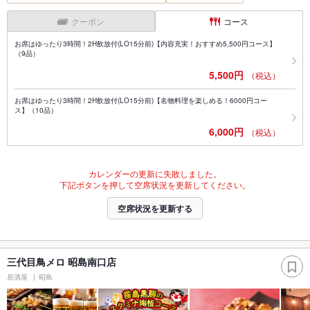
クーポン
コース
お席はゆったり3時間！2H飲放付(LO15分前)【内容充実！おすすめ5,500円コース】
（9品）
5,500円
（税込）
お席はゆったり3時間！2H飲放付(LO15分前)【名物料理を楽しめる！6000円コー
ス】（10品）
6,000円
（税込）
カレンダーの更新に失敗しました。
下記ボタンを押して空席状況を更新してください。
空席状況を更新する
三代目鳥メロ 昭島南口店
居酒屋
昭島