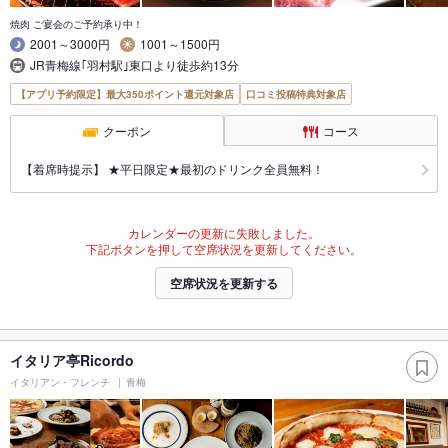
焼肉 ご宴会のご予約承り中！
2001～3000円
1001～1500円
JR青梅線｢羽村駅｣東口より徒歩約13分
【アプリ予約限定】最大350ポイント還元対象店
口コミ投稿特典対象店
クーポン
コース
【着席時提示】 ★平日限定★最初のドリンク全員無料！
カレンダーの更新に失敗しました。
下記ボタンを押して空席状況を更新してください。
空席状況を更新する
イタリア亭Ricordo
イタリアン・フレンチ
青梅