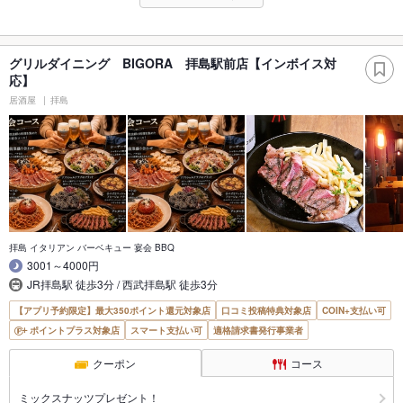
グリルダイニング BIGORA 拝島駅前店【インボイス対
応】
居酒屋
拝島
拝島 イタリアン バーベキュー 宴会 BBQ
3001～4000円
JR拝島駅 徒歩3分 / 西武拝島駅 徒歩3分
【アプリ予約限定】最大350ポイント還元対象店
口コミ投稿特典対象店
COIN+支払い可
ポイントプラス対象店
スマート支払い可
適格請求書発行事業者
クーポン
コース
ミックスナッツプレゼント！