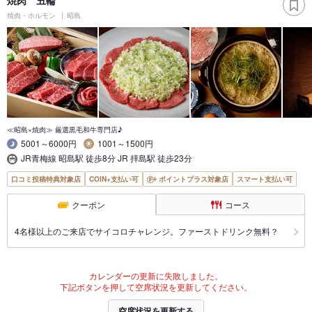
焼肉・ホルモン
昭島
≪昭島×焼肉≫ 厳選黒毛和牛専門店♪
5001～6000円
1001～1500円
JR青梅線 昭島駅 徒歩8分 JR 拝島駅 徒歩23分
口コミ投稿特典対象店
COIN+支払い可
ポイントプラス対象店
スマート支払い可
クーポン
コース
4名様以上のご来店でサイコロチャレンジ。ファーストドリンク無料？
カレンダーの更新に失敗しました。
下記ボタンを押して空席状況を更新してください。
空席状況を更新する