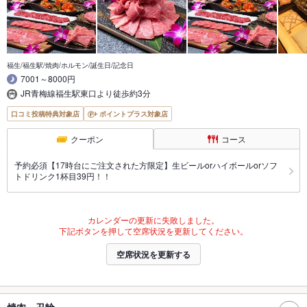
福生/福生駅/焼肉/ホルモン/誕生日/記念日
7001～8000円
JR青梅線福生駅東口より徒歩約3分
口コミ投稿特典対象店
ポイントプラス対象店
クーポン
コース
予約必須【17時台にご注文された方限定】生ビールorハイボールorソフ
トドリンク1杯目39円！！
カレンダーの更新に失敗しました。
下記ボタンを押して空席状況を更新してください。
空席状況を更新する
焼肉 丑輪