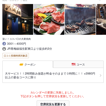
焼肉・ホルモン
福生
旨い！コスパ◎の大衆焼肉
3001～4000円
JR青梅線福生駅東口より徒歩約3分
口コミ投稿特典対象店
クーポン
コース
大サービス！！2時間飲み放題が料金そのままで３時間に！！ ※3980円
以上の宴会コースに限り
カレンダーの更新に失敗しました。
下記ボタンを押して空席状況を更新してください。
空席状況を更新する