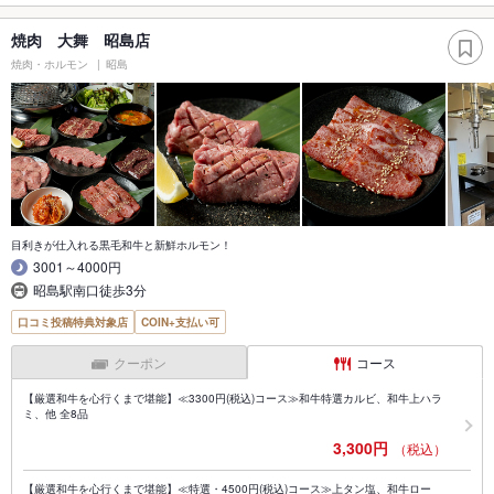
焼肉 大舞 昭島店
焼肉・ホルモン
昭島
目利きが仕入れる黒毛和牛と新鮮ホルモン！
3001～4000円
昭島駅南口徒歩3分
口コミ投稿特典対象店
COIN+支払い可
クーポン
コース
【厳選和牛を心行くまで堪能】≪3300円(税込)コース≫和牛特選カルビ、和牛上ハラ
ミ、他 全8品
3,300円
（税込）
【厳選和牛を心行くまで堪能】≪特選・4500円(税込)コース≫上タン塩、和牛ロー