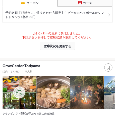
クーポン
コース
予約必須【17時台にご注文された方限定】生ビールorハイボールorソフ
トドリンク1杯目39円！！
カレンダーの更新に失敗しました。
下記ボタンを押して空席状況を更新してください。
空席状況を更新する
GrowGardenToriyama
焼肉・ホルモン
東大和
グランピング・BBQが手ぶらで楽しめる施設