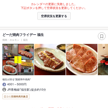
カレンダーの更新に失敗しました。
下記ボタンを押して空席状況を更新してください。
空席状況を更新する
どーだ焼肉フライデー 福生
焼肉・ホルモン
福生
福生が誇る"国産和牛焼肉"
4001～5000円
JR青梅線｢福生駅｣徒歩約10分
口コミ投稿特典対象店