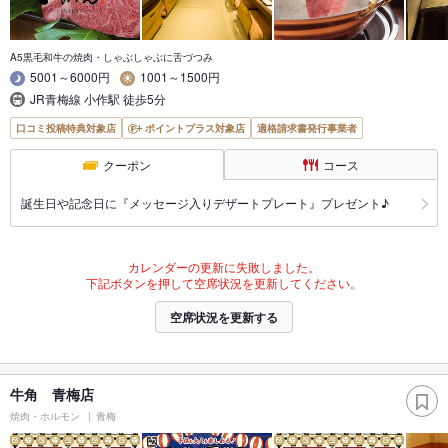
A5黒毛和牛の焼肉・しゃぶしゃぶに舌づつみ
5001～6000円
1001～1500円
JR青梅線 小作駅 徒歩5分
口コミ投稿特典対象店
ポイントプラス対象店
適格請求書発行事業者
クーポン
コース
誕生日や記念日に『メッセージ入りデザートプレート』プレゼント♪
カレンダーの更新に失敗しました。
下記ボタンを押して空席状況を更新してください。
空席状況を更新する
牛角 青梅店
焼肉・ホルモン
青梅