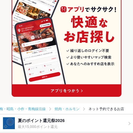
梅・昭島・小作・青梅線沿線
焼肉・ホルモン
ネット予約できるお店
夏のポイント還元祭2026
最大15,000ポイント還元