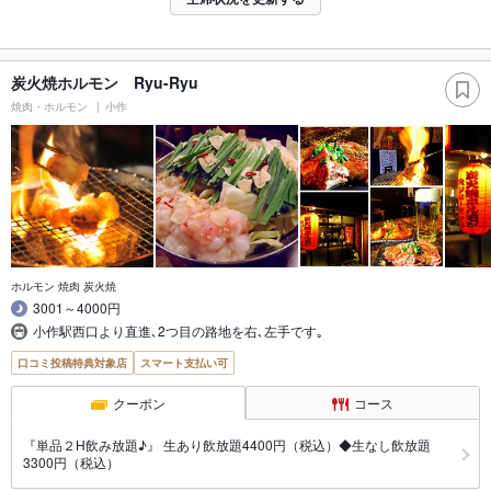
炭火焼ホルモン Ryu-Ryu
焼肉・ホルモン
小作
ホルモン 焼肉 炭火焼
3001～4000円
小作駅西口より直進､2つ目の路地を右､左手です｡
口コミ投稿特典対象店
スマート支払い可
クーポン
コース
『単品２H飲み放題♪』 生あり飲放題4400円（税込）◆生なし飲放題
3300円（税込）