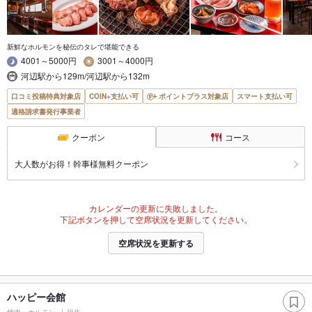
新鮮なホルモンを秘伝のタレで堪能できる
4001～5000円
3001～4000円
河辺駅から129m/河辺駅から132m
口コミ投稿特典対象店
COIN+支払い可
ポイントプラス対象店
スマート支払い可
適格請求書発行事業者
クーポン
コース
大人数がお得！幹事様無料クーポン
カレンダーの更新に失敗しました。
下記ボタンを押して空席状況を更新してください。
空席状況を更新する
ハッピー会館