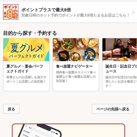
ポイントプラスで最大8倍
対象日時のネット予約でポイントが最大8倍たまるお店はこちら！
目的から探す・予約する
夏グルメ・宴会パーフ
食べ放題ナビゲーター
誕生日・記念日プ
ェクトガイド
ュース
焼肉食べ放題やスイーツ食べ
放題など食べ放題お店探しの
幹事さんのお店探しを強力サ
誕生日や記念日のお祝
決定版！
ポート！お店探しの決定版！
用したいお店を徹底リ
チ！
戻る
ページの先頭へ戻る