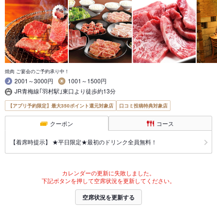
焼肉 ご宴会のご予約承り中！
2001～3000円
1001～1500円
JR青梅線｢羽村駅｣東口より徒歩約13分
【アプリ予約限定】最大350ポイント還元対象店
口コミ投稿特典対象店
クーポン
コース
【着席時提示】 ★平日限定★最初のドリンク全員無料！
カレンダーの更新に失敗しました。
下記ボタンを押して空席状況を更新してください。
空席状況を更新する