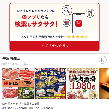
牛角 福生店
焼肉・ホルモン
福生
焼肉 焼き肉 肉 食べ放題 飲み放題
3001～4000円
1001～1500円