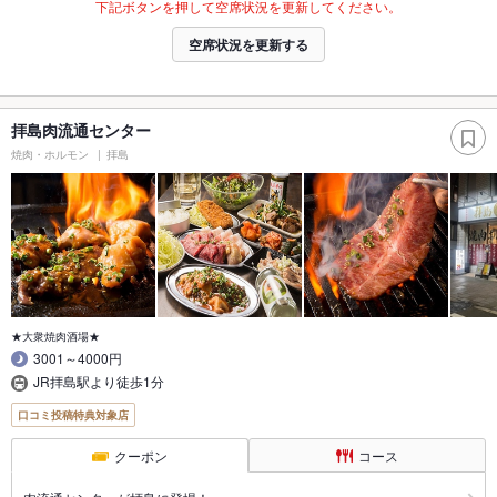
下記ボタンを押して空席状況を更新してください。
空席状況を更新する
拝島肉流通センター
焼肉・ホルモン
拝島
★大衆焼肉酒場★
3001～4000円
JR拝島駅より徒歩1分
口コミ投稿特典対象店
クーポン
コース