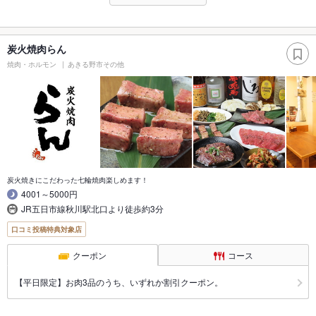
炭火焼肉らん
焼肉・ホルモン
あきる野市その他
炭火焼きにこだわった七輪焼肉楽しめます！
4001～5000円
JR五日市線秋川駅北口より徒歩約3分
口コミ投稿特典対象店
クーポン
コース
【平日限定】お肉3品のうち、いずれか割引クーポン。