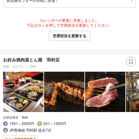
肉流通センターが拝島に登場！
カレンダーの更新に失敗しました。
下記ボタンを押して空席状況を更新してください。
空席状況を更新する
お好み焼肉道とん堀 羽村店
焼肉・ホルモン
羽村
お好み焼き・焼肉
1501～2000円
501～1000円
JR青梅線 羽村駅 徒歩7分