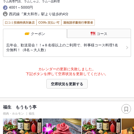
ラム肉専門店、ラムしゃぶ、ラム一品料理
4001～5000円
西武線『東大和市』駅より徒歩約4分
口コミ投稿特典対象店
COIN+支払い可
適格請求書発行事業者
クーポン
コース
忘年会、歓送迎会！！※８名様以上のご利用で、幹事様コース料理1名
分無料！（8名～大人数）
カレンダーの更新に失敗しました。
下記ボタンを押して空席状況を更新してください。
空席状況を更新する
福生 もうもう亭
焼肉・ホルモン
福生