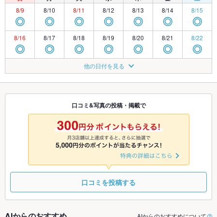
8/9
8/10
8/11
8/12
8/13
8/14
8/15
◎
◎
◎
◎
◎
◎
◎
8/16
8/17
8/18
8/19
8/20
8/21
8/22
◎
◎
◎
◎
◎
◎
◎
8/23
8/24
8/25
8/26
8/27
8/28
8/29
他の日付を見る
◎
◎
◎
◎
◎
◎
◎
8/30
8/31
9/1
9/2
9/3
9/4
9/5
◎
◎
◎
◎
◎
◎
◎
口コミ&写真の投稿・掲載で
9/6
9/7
9/8
9/9
9/10
9/11
9/12
◎
◎
◎
◎
◎
◎
◎
口コミを投稿する
AIからのおすすめ
AIからのおすすめについて