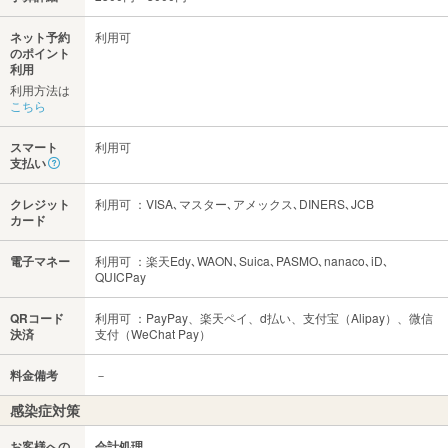
ネット予約
利用可
のポイント
利用
利用方法は
こちら
スマート
利用可
支払い
クレジット
利用可 ：VISA､マスター､アメックス､DINERS､JCB
カード
電子マネー
利用可 ：楽天Edy､WAON､Suica､PASMO､nanaco､iD､
QUICPay
QRコード
利用可 ：PayPay、楽天ペイ、d払い、支付宝（Alipay）、微信
決済
支付（WeChat Pay）
料金備考
－
感染症対策
お客様への
会計処理