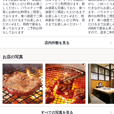
らんで楽しいひと時をお過ご
シーンでご利用頂けます。飲
がら、ごゆっくり
しください。バラエティー豊
み放題も完備しており、食べ
だきながらお楽し
富にお肉やお料理をご用意し
放題でご満足いただけるまで
ます。バラエティ
ております。食べ放題でご満
お楽しみください♪また、焼
肉やお料理をご用
足いただけるまでお楽しみく
肉宴会で楽しいひと時を、皆
ます。食べ放題で
ださい♪また、焼肉で宴会も
さまでお楽しみください！
だけるまでお楽し
承っております。ご予約お待
♪焼肉で宴会も承
ちしております
すので、是非ご利
店内外観を見る
お店の写真
すべての写真を見る