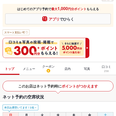
1,000
はじめてのアプリ予約で
最大
円分ポイント
もらえる
アプリ
でひらく
スマート支払い可
クーポン
口コミ
トップ
メニュー
店内
写真
6
258
このお店はネット予約時に
ポイントがつかえます
ネット予約の空席状況
本日お席空いてます！2名～
日
月
火
水
木
金
土