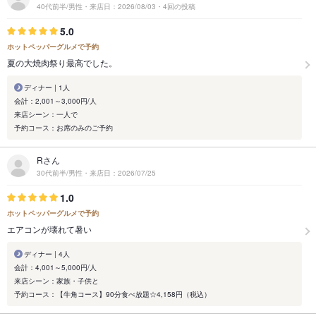
40代前半/男性・来店日：2026/08/03・4回の投稿
5.0
ホットペッパーグルメで予約
夏の大焼肉祭り最高でした。
ディナー | 1人
会計：2,001～3,000円/人
来店シーン：一人で
予約コース：お席のみのご予約
Rさん
30代前半/男性・来店日：2026/07/25
1.0
ホットペッパーグルメで予約
エアコンが壊れて暑い
ディナー | 4人
会計：4,001～5,000円/人
来店シーン：家族・子供と
予約コース：【牛角コース】90分食べ放題☆4,158円（税込）