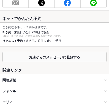
最大宴会収
50人
容人数
ネットでかんたん予約
個室
なし
ご予約ならネット予約が便利です。
即予約
：来店日の当日22時まで受付
座敷
なし
※曜日、コースによって締切が異なる場合があります。
リクエスト予約
：来店日の前日17時まで受付
掘りごたつ
あり
カウンター
なし
お店からのメッセージに登録する
ソファー
なし
関連リンク
テラス席
なし
関連店舗
貸切
貸切可 ：ご相談下さい！！
牛角
ジャンル
設備
Wi-Fi
なし
焼肉・ホルモン
エリア