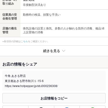
取り組み
非接触型決済あり
従業員の安
勤務時の検温、頻繁な手洗い
全衛生管理
店舗の衛生
換気設備の設置と換気、多数の人が触れる箇所の消毒、備品/卓
管理
上設置物の消毒
※各項目の詳細は
こちら
をご確認ください。
続きを見る
たばこ
お店の情報をシェア
禁煙・喫煙
全席禁煙
牛角 あきる野店
喫煙専用室
なし
東京都あきる野市秋川１-15-6
https://www.hotpepper.jp/strJ000236308/
※2020年4月1日～受動喫煙対策に関する法律が施行されています。正しい情報はお店へお問い
合わせください。
お店情報をコピー
お席
総席数
58席