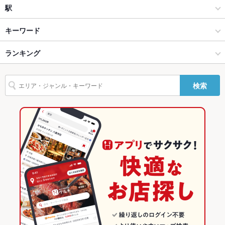
バリアフリ
なし
焼肉
秋川
駅
ー
青梅・昭島・小作・青梅線沿線 × 焼肉・ホルモン
秋川 × 焼肉・ホルモン
秋川駅
キーワード
駐車場
あり
英語メニュ
あり
青梅・昭島・小作・青梅線沿線 × 焼肉
秋川 × 焼肉
東秋留駅
ランキング
エビ料理
にんにく料理
ウインナー
ソーセージ
焼きそば
レバー
ー
鶏皮
牛タン
ビビンバ
石焼きビビンバ
冷麺
ケーキ
秋川駅 × 焼肉・ホルモン
秋川 × 韓国料理
武蔵引田駅
東京のグルメランキング
その他設備
お通し代なし
検索
チーズフォンデュ
たこ焼き
油そば
みそラーメン
味噌ラーメン
秋川駅 × 焼肉
秋川 × 韓国料理全般
東京の焼肉・ホルモンランキング
その他
飲み放題
あり ：1628円でコースに付けられます！
韓国料理
東京
青梅・昭島・小作・青梅線沿線のグルメランキング
食べ放題
あり
韓国料理全般
東京 × 焼肉・ホルモン
青梅・昭島・小作・青梅線沿線の焼肉・ホルモンランキング
お酒
カクテル充実
青梅・昭島・小作・青梅線沿線 × 韓国料理
東京 × 焼肉
秋川のグルメランキング
お子様連れ
お子様連れ歓迎 ：ご家族連れ大歓迎です☆
青梅・昭島・小作・青梅線沿線 × 韓国料理全般
東京 × 韓国料理
ウェディン
－
グパーティ
秋川駅 × 韓国料理
東京 × 韓国料理全般
ー二次会