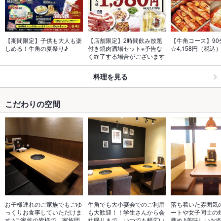
【期間限定】子供も大人も楽
【店舗限定】2時間飲み放題
【牛角コース】90
しめる！牛角の夏祭り♪
付き焼肉酒場セット※予告な
☆4,158円（税込
く終了する場合がございます
料理を見る
こだわりの空間
お子様連れのご家族でもごゆ
牛角でも大小宴会でのご利用
落ち着いた雰囲気
っくりお食事していただけま
も大歓迎！！学生さんから会
ートや女子同士の
す♪ご家族の皆様で、家族団
社帰りまで、いつでも幅広い
薦め♪美味しいお