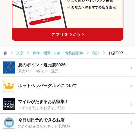
秋川駅 × 韓国料理全般
お祝い・サ
可
プライズ対
応
備考
※土・日・祝お席2時間制でお願いいたします
東京
青梅・昭島・小作・青梅線沿線
秋川
お店TOP
夏のポイント還元祭2026
最大15,000ポイント還元
ホットペッパーグルメについて
マイルがたまるお店特集！
マイルがたまるお店をご紹介
今日明日予約できるお店
急ぎの飲み会でもネット予約OK！