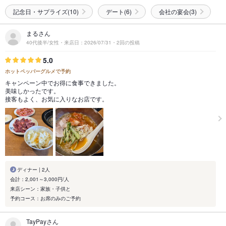
記念日・サプライズ(10)
デート(6)
会社の宴会(3)
まるさん
40代後半/女性・来店日：2026/07/31・2回の投稿
5.0
ホットペッパーグルメで予約
キャンペーン中でお得に食事できました。
美味しかったです。
接客もよく、お気に入りなお店です。
ディナー | 2人
会計：2,001～3,000円/人
来店シーン：家族・子供と
予約コース：お席のみのご予約
TayPayさん