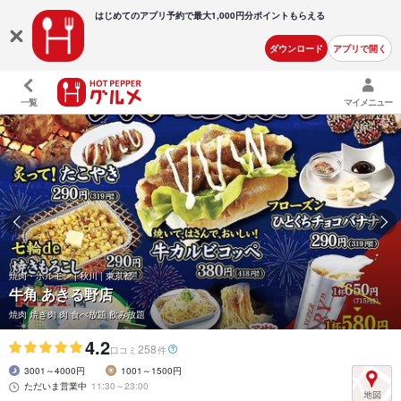
はじめてのアプリ予約で最大
1,000円分ポイントもらえる
ダウンロード
アプリで開く
一覧
マイメニュー
焼肉・ホルモン | 秋川 | 東京都
牛角 あきる野店
焼肉 焼き肉 肉 食べ放題 飲み放題
4.2
258
口コミ
件
3001～4000円
1001～1500円
ただいま営業中
11:30～23:00