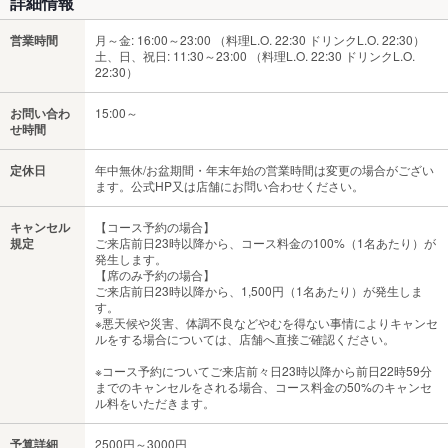
詳細情報
営業時間
月～金: 16:00～23:00 （料理L.O. 22:30 ドリンクL.O. 22:30）
土、日、祝日: 11:30～23:00 （料理L.O. 22:30 ドリンクL.O.
22:30）
お問い合わ
15:00～
せ時間
定休日
年中無休/お盆期間・年末年始の営業時間は変更の場合がござい
ます。公式HP又は店舗にお問い合わせください。
キャンセル
【コース予約の場合】
規定
ご来店前日23時以降から、コース料金の100%（1名あたり）が
発生します。
【席のみ予約の場合】
ご来店前日23時以降から、1,500円（1名あたり）が発生しま
す。
※悪天候や災害、体調不良などやむを得ない事情によりキャンセ
ルをする場合については、店舗へ直接ご確認ください。
※コース予約についてご来店前々日23時以降から前日22時59分
までのキャンセルをされる場合、コース料金の50%のキャンセ
ル料をいただきます。
予算詳細
2500円～3000円