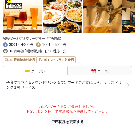
昭島/ビール/ブルワリー/ブルーパブ/居酒屋
3001～4000円
1001～1500円
JR青梅線｢昭島駅｣南口より徒歩3分｡
口コミ投稿特典対象店
ポイントプラス対象店
クーポン
コース
子育てママ応援♪ ワンドリンク＆ワンフードご注文につき、キッズドリ
ンク１杯サービス
カレンダーの更新に失敗しました。
下記ボタンを押して空席状況を更新してください。
空席状況を更新する