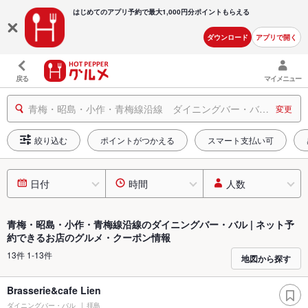
はじめてのアプリ予約で最大
1,000円分ポイントもらえる
ダウンロード
アプリで開く
戻る
マイメニュー
青梅・昭島・小作・青梅線沿線 ダイニングバー・バル ネット予約できるお店
変更
絞り込む
ポイントがつかえる
スマート支払い可
日付
時間
人数
青梅・昭島・小作・青梅線沿線のダイニングバー・バル | ネット予
約できるお店のグルメ・クーポン情報
13件 1-13件
地図から探す
Brasserie&cafe Lien
ダイニングバー・バル
拝島