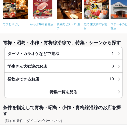
ワラとりどり
かっぱ寿司 青梅店
和風肉ビストロ 空
魚民 東大和市駅前
ステーキのど
楽
店
村店
青梅・昭島・小作・青梅線沿線で、特集・シーンから探す
1
ダーツ・カラオケなどで遊ぶ
3
学生さん大歓迎のお店
10
昼飲みできるお店
特集一覧を見る
条件を指定して青梅・昭島・小作・青梅線沿線のお店を探
す
（現在の条件：ダイニングバー・バル）