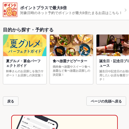
ポイントプラスで最大8倍
対象日時のネット予約でポイントが最大8倍たまるお店はこちら！
目的から探す・予約する
夏グルメ・宴会パーフ
食べ放題ナビゲーター
誕生日・記念日プ
ェクトガイド
ュース
焼肉食べ放題やスイーツ食べ
放題など食べ放題お店探しの
幹事さんのお店探しを強力サ
誕生日や記念日のお祝
決定版！
ポート！お店探しの決定版！
用したいお店を徹底リ
チ！
戻る
ページの先頭へ戻る