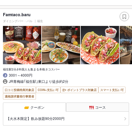
Famtaco.baru
ダイニングバー・バル
福生
福生駅2分♪外国人も集まる本格タコスバー
3001～4000円
JR青梅線｢福生駅｣東口より徒歩約2分
口コミ投稿特典対象店
COIN+支払い可
ポイントプラス対象店
スマート支払い可
適格請求書発行事業者
クーポン
コース
【火水木限定】飲み放題90分2000円