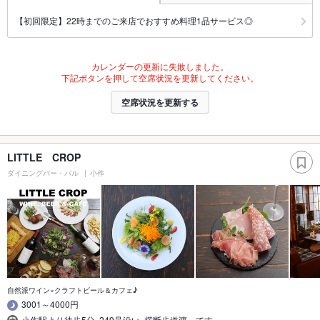
【初回限定】22時までのご来店でおすすめ料理1品サービス◎
カレンダーの更新に失敗しました。
下記ボタンを押して空席状況を更新してください。
空席状況を更新する
LITTLE CROP
ダイニングバー・バル
小作
自然派ワイン×クラフトビール＆カフェ♪
3001～4000円
小作駅より徒歩5分｡249号沿い､横断歩道渡ってす…