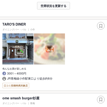
空席状況を更新する
TARO'S DINER
ダイニングバー・バル
小作
色んなお酒が楽しめる
3001～4000円
JR青梅線小作駅東口より徒歩約6分
口コミ投稿特典対象店
ome smash burger杉屋
ダイニングバー・バル
青梅