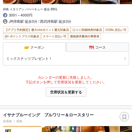
拝島 イタリアン バーベキュー 宴会 BBQ
3001～4000円
JR拝島駅 徒歩3分 / 西武拝島駅 徒歩3分
【アプリ予約限定】最大350ポイント還元対象店
口コミ投稿特典対象店
COIN+支払い可
ポイントプラス対象店
スマート支払い可
適格請求書発行事業者
クーポン
コース
ミックスナッツプレゼント！
カレンダーの更新に失敗しました。
下記ボタンを押して空席状況を更新してください。
空席状況を更新する
イサナブルーイング ブルワリー＆ロースタリー
居酒屋
昭島