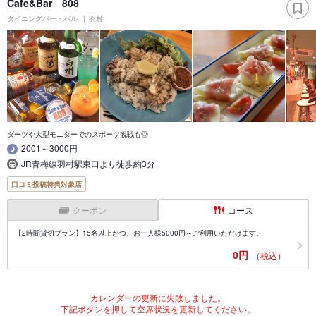
Cafe&Bar 808
ダイニングバー・バル
羽村
ダーツや大型モニターでのスポーツ観戦も◎
2001～3000円
JR青梅線羽村駅東口より徒歩約3分
口コミ投稿特典対象店
クーポン
コース
【2時間貸切プラン】15名以上かつ、お一人様5000円～ご利用いただけます。
0円
（税込）
カレンダーの更新に失敗しました。
下記ボタンを押して空席状況を更新してください。