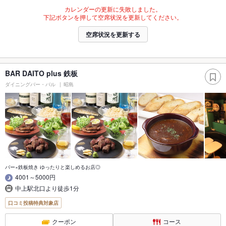
カレンダーの更新に失敗しました。
下記ボタンを押して空席状況を更新してください。
空席状況を更新する
BAR DAITO plus 鉄板
ダイニングバー・バル
昭島
バー×鉄板焼き ゆったりと楽しめるお店◎
4001～5000円
中上駅北口より徒歩1分
口コミ投稿特典対象店
クーポン
コース