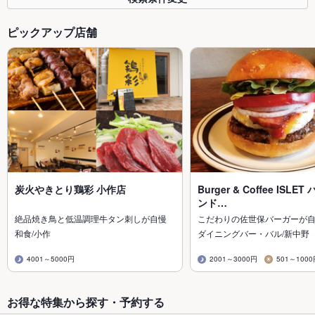
ピックアップ店舗
炭火やきとり鶏彩 小作店
Burger & Coffee ISL
ンド…
絶品焼き鳥と低温調理牛タン刺しが自慢
こだわりの佐世保バーガーが
和食/小作
ダイニングバー・バル/新中野
4001～5000円
2001～3000円
501～100
お得な特集から探す・予約する