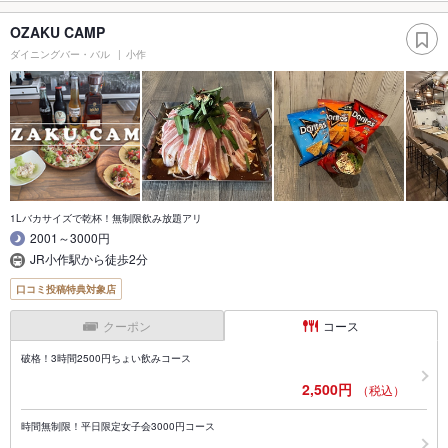
OZAKU CAMP
ダイニングバー・バル
小作
1Lバカサイズで乾杯！無制限飲み放題アリ
2001～3000円
JR小作駅から徒歩2分
口コミ投稿特典対象店
クーポン
コース
破格！3時間2500円ちょい飲みコース
2,500円
（税込）
時間無制限！平日限定女子会3000円コース