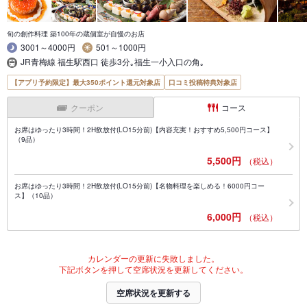
旬の創作料理 築100年の蔵個室が自慢のお店
3001～4000円
501～1000円
JR青梅線 福生駅西口 徒歩3分｡福生一小入口の角｡
【アプリ予約限定】最大350ポイント還元対象店
口コミ投稿特典対象店
クーポン
コース
お席はゆったり3時間！2H飲放付(LO15分前)【内容充実！おすすめ5,500円コース】
（9品）
5,500円
（税込）
お席はゆったり3時間！2H飲放付(LO15分前)【名物料理を楽しめる！6000円コー
ス】（10品）
6,000円
（税込）
カレンダーの更新に失敗しました。
下記ボタンを押して空席状況を更新してください。
空席状況を更新する