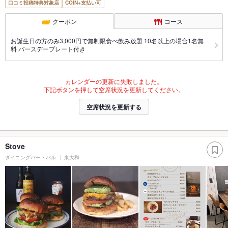
口コミ投稿特典対象店
COIN+支払い可
クーポン
コース
お誕生日の方のみ3,000円で無制限食べ飲み放題 10名以上の場合1名無
料 バースデープレート付き
カレンダーの更新に失敗しました。
下記ボタンを押して空席状況を更新してください。
空席状況を更新する
Stove
ダイニングバー・バル
東大和