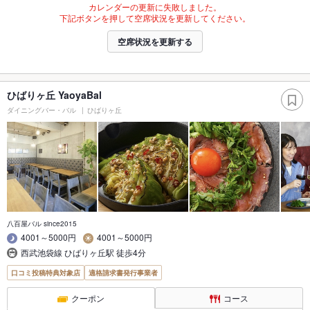
カレンダーの更新に失敗しました。
下記ボタンを押して空席状況を更新してください。
空席状況を更新する
ひばりヶ丘 YaoyaBal
ダイニングバー・バル
ひばりヶ丘
八百屋バル since2015
4001～5000円
4001～5000円
西武池袋線 ひばりヶ丘駅 徒歩4分
口コミ投稿特典対象店
適格請求書発行事業者
クーポン
コース