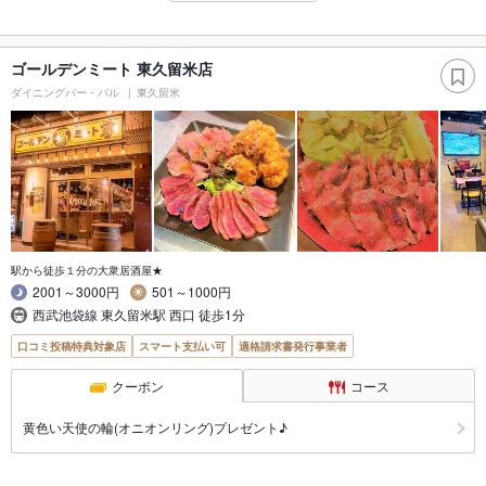
ゴールデンミート 東久留米店
ダイニングバー・バル
東久留米
駅から徒歩１分の大衆居酒屋★
2001～3000円
501～1000円
西武池袋線 東久留米駅 西口 徒歩1分
口コミ投稿特典対象店
スマート支払い可
適格請求書発行事業者
クーポン
コース
黄色い天使の輪(オニオンリング)プレゼント♪