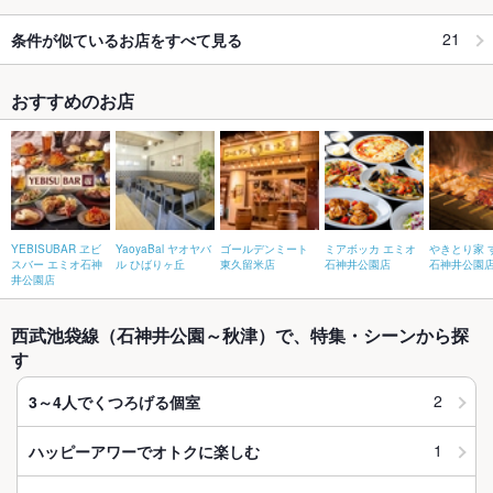
21
条件が似ているお店をすべて見る
おすすめのお店
YEBISUBAR ヱビ
YaoyaBal ヤオヤバ
ゴールデンミート
ミアボッカ エミオ
やきとり家 
スバー エミオ石神
ル ひばりヶ丘
東久留米店
石神井公園店
石神井公園
井公園店
西武池袋線（石神井公園～秋津）で、特集・シーンから探
す
2
3～4人でくつろげる個室
1
ハッピーアワーでオトクに楽しむ