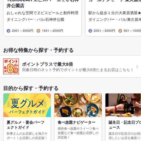
井公園店
おしゃれな空間でヱビスビールと創作料理
駅から徒歩１分の大衆居酒屋
ダイニングバー・バル/石神井公園
ダイニングバー・バル/東久留
2001～3000円
1501～2000円
2001～3000円
501～100
お得な特集から探す・予約する
ポイントプラスで最大8倍
対象日時のネット予約でポイントが最大8倍たまるお店はこちら！
目的から探す・予約する
夏グルメ・宴会パーフ
食べ放題ナビゲーター
誕生日・記念日プ
ェクトガイド
ュース
焼肉食べ放題やスイーツ食べ
放題など食べ放題お店探しの
幹事さんのお店探しを強力サ
誕生日や記念日のお祝
決定版！
ポート！お店探しの決定版！
用したいお店を徹底リ