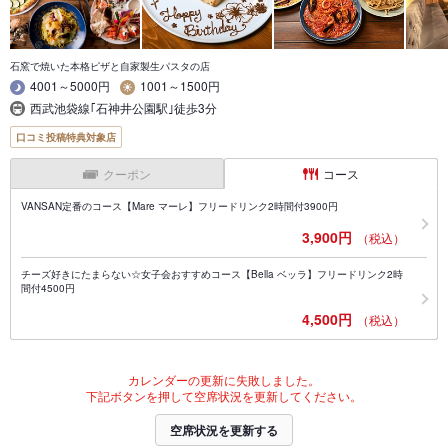
石窯で焼いた本格ピザと自家製生パスタの店
4001～5000円
1001～1500円
西武池袋線｢石神井公園駅｣徒歩3分
口コミ投稿特典対象店
クーポン
コース
VANSAN定番のコース【Mare マーレ】フリードリンク2時間付3900円
3,900円
（税込）
チーズ好きにたまらない☆女子会おすすめコース【Bella ベッラ】フリードリンク2時
間付4500円
4,500円
（税込）
カレンダーの更新に失敗しました。
下記ボタンを押して空席状況を更新してください。
空席状況を更新する