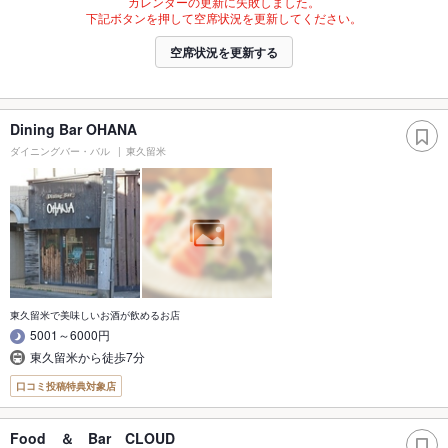
カレンダーの更新に失敗しました。
下記ボタンを押して空席状況を更新してください。
空席状況を更新する
Dining Bar OHANA
ダイニングバー・バル
東久留米
東久留米で美味しいお酒が飲めるお店
5001～6000円
東久留米から徒歩7分
口コミ投稿特典対象店
Food ＆ Bar CLOUD