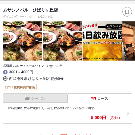
ムサシノバル ひばりヶ丘店
ダイニングバー・バル
ひばりヶ丘
居酒屋 バル ナチュールワイン ひばりヶ丘
3001～4000円
西武池袋線 ひばりヶ丘駅 徒歩5分
口コミ投稿特典対象店
クーポン
コース
《2時間30分飲み放題付》しっかり飲み食いプラン<8品*5000円>
5,000円
（税込）