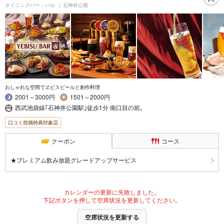
ダイニングバー・バル
石神井公園
おしゃれな空間でヱビスビールと創作料理
2001～3000円
1501～2000円
西武池袋線｢石神井公園駅｣徒歩1分 南口目の前｡
口コミ投稿特典対象店
クーポン
コース
★プレミアム飲み放題グレードアップサービス
カレンダーの更新に失敗しました。
下記ボタンを押して空席状況を更新してください。
空席状況を更新する