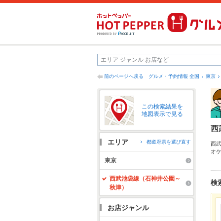
前のページへ戻る
グルメ・予約情報 全国
東京
この検索結果を
地図表示で見る
西
エリア
都道府県を選び直す
西
オ
ー
東京
約
く
西武池袋線（石神井公園～
検
秋津）
お店ジャンル