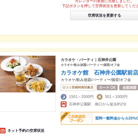
カレンダーの更新に失敗しました。
下記ボタンを押して空席状況を更新してくだ
空席状況を更新する
カラオケ・パーティ｜石神井公園
カラオケ/飲み放題/パーティー/個室/オフ会
カラオケ館 石神井公園駅前
カラオケ/飲み放題/パーティー/個室/オフ会
口コミ投稿特典対象店
1501～2000円
501～1000円
石神井公園駅 南口から徒歩約2分
室料一般料金から☆20%O
ネット予約の空席状況