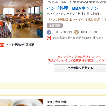
インドカレー/カレー/タイ料理/NEWOPEN/東久留米/
インド料理 BBAキッチン
本格インドカレーアジア料理を召し上がれ！
【アプリ予約限定】最大800ポイント還元対象店
口
1501～2000円
1001～1500円
西武池袋線東久留米駅西口から徒歩3分
ネット予約の空席状況
カレンダーの更新に失敗しました。
下記ボタンを押して空席状況を更新してくだ
空席状況を更新する
洋食｜大泉学園
練馬区/大泉学園駅/ランチ/オムライス/バー/カラオケ/宴