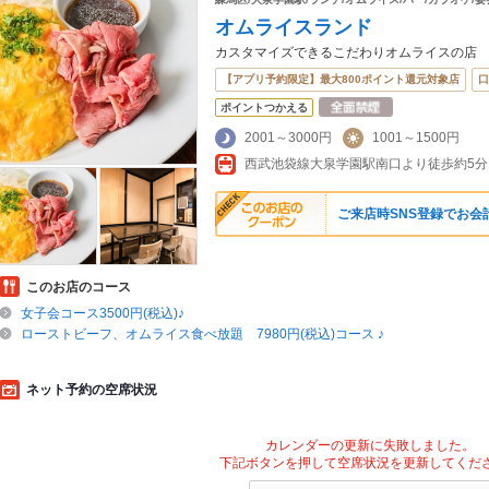
オムライスランド
カスタマイズできるこだわりオムライスの店
【アプリ予約限定】最大800ポイント還元対象店
口
ポイントつかえる
2001～3000円
1001～1500円
西武池袋線大泉学園駅南口より徒歩約5分
ご来店時SNS登録でお会計か
このお店のコース
女子会コース3500円(税込)♪
ローストビーフ、オムライス食べ放題 7980円(税込)コース ♪
ネット予約の空席状況
カレンダーの更新に失敗しました。
下記ボタンを押して空席状況を更新してくだ