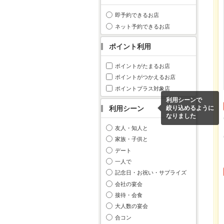
即予約できるお店
ネット予約できるお店
ポイント利用
ポイントがたまるお店
ポイントがつかえるお店
ポイントプラス対象店
利用シーンで
利用シーン
絞り込めるように
なりました
友人・知人と
家族・子供と
デート
一人で
記念日・お祝い・サプライズ
会社の宴会
接待・会食
大人数の宴会
合コン