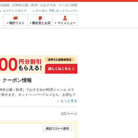
武池袋線（石神井公園～秋津）のおすすめ・クーポン情報
コンテンツガイド
クーポン 予約 ホットペッパー
検討リスト
最近見たお店
マイメニュー
・クーポン情報
石神井公園～秋津）でおすすめの料理ジャンル
カラ
ク探せます。ホットペッパーグルメなら、お得なク
いるので安心！24時間使える簡単便利なネット予
もっと見る
ーにもお得に便利にホットペッパーグルメをご利用
1/1ページ