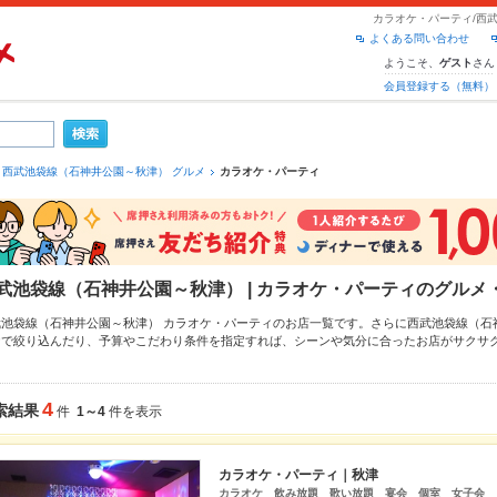
カラオケ・パーティ/西
よくある問い合わせ
ようこそ、
さん
ゲスト
会員登録する（無料）
西武池袋線（石神井公園～秋津） グルメ
カラオケ・パーティ
武池袋線（石神井公園～秋津） | カラオケ・パーティのグルメ
武池袋線（石神井公園～秋津） カラオケ・パーティのお店一覧です。さらに西武池袋線（
ケ
で絞り込んだり、予算やこだわり条件を指定すれば、シーンや気分に合ったお店がサクサ
ポンはもちろん、こだわりメニューや季節のおすすめ料理など、お店の最新情報をご紹介して
が使えるお店も拡大中です。友達どうしの飲み会にも、会社の宴会にも、デートやパーティ
ださい。
4
索結果
件
1～4
件を表示
カラオケ・パーティ｜秋津
カラオケ 飲み放題 歌い放題 宴会 個室 女子会