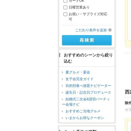
カードOK
日曜営業あり
お祝い・サプライズ対応
可
こだわり条件を追加
おすすめのシーンから絞り
込む
夏グルメ・宴会
女子会完全ガイド
目的別食べ放題ナビゲーター
西
誕生日・記念日プロデュース
結婚式二次会&貸切パーティ
除
ー会場ナビ
カ
おすすめご当地グルメ
いまからお得なクーポン