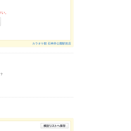
さい。
カラオケ館 石神井公園駅前店
？