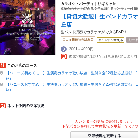
カラオケ・パーティ｜ひばりヶ丘
忘年会/カラオケ/記念日/女子会/誕生日/パーティー/生演
【貸切大歓迎】生バンドカラオ
丘店
生バンド演奏でカラオケができるBAR！
口コミ投稿特典対象店
ポイントつかえる
3001～4000円
西武池袋線ひばりケ丘(東京)駅北口より徒
このお店のコース
【バニーズ初めてに！】生演奏カラオケ歌い放題＋生付き全12種飲み放題◎ 1時
込）
【バニーズおすすめ！】生演奏カラオケ歌い放題＋生付き全26種飲み放題◎ 1時
込）
ネット予約の空席状況
カレンダーの更新に失敗しました。
下記ボタンを押して空席状況を更新してくだ
空席状況を更新する