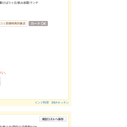
清瀬/ひばりヶ丘/飲み放題/ランチ
コミ投稿特典対象店
さい。
インド料理 BBAキッチン
会/飲み会/貸切/お子様連れOK