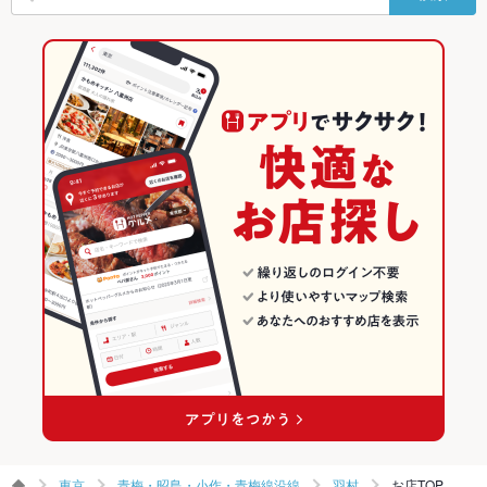
羽村駅 × 焼肉
東京 × 焼肉・ホルモン
東京の焼肉・ホルモンランキング
その他
肉そば
広島お好み焼き
明太子チーズもんじゃ
東京 × 焼肉
青梅・昭島・小作・青梅線沿線のグルメランキング
飲み放題
あり ：サワー・カクテル…豊富な種類をご用意しております！
各種飲み放題コースご用意。予約承っております！
青梅・昭島・小作・青梅線沿線の焼肉・ホルモンランキング
食べ放題
あり ：食べ放題プランをご用意♪
羽村のグルメランキング
お子様連れ
お子様連れ歓迎 ：お子様いす、ベビーサークル完備
ウェディン
ご不明な点はお気軽に店舗までお問い合わせ下さい
グパーティ
ー二次会
備考
予算、人数、日程など、些細なことでもご相談下さい。不明点
等、お気軽に店舗へご相談ください。
東京
青梅・昭島・小作・青梅線沿線
羽村
お店TOP