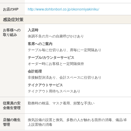
お店のHP
http://www.dohtonbori.co.jp/okonomiyakiniku/
感染症対策
お客様への
入店時
取り組み
体調不良の方への自粛呼びかけあり
客席へのご案内
テーブル毎に仕切りあり、席毎に一定間隔あり
テーブル/カウンターサービス
オーダー時にお客様と一定間隔保持
会計処理
非接触型決済あり、会計スペースに仕切りあり
テイクアウトサービス
テイクアウト用待ちスペースあり
従業員の安
勤務時の検温、マスク着用、頻繁な手洗い
全衛生管理
店舗の衛生
換気設備の設置と換気、多数の人が触れる箇所の消毒、備品/卓
管理
上設置物の消毒