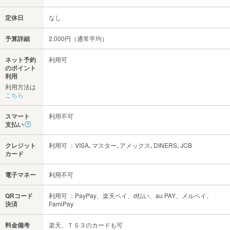
定休日
なし
予算詳細
2,000円（通常平均）
ネット予約
利用可
のポイント
利用
利用方法は
こちら
スマート
利用不可
支払い
クレジット
利用可 ：VISA､マスター､アメックス､DINERS､JCB
カード
電子マネー
利用不可
QRコード
利用可 ：PayPay、楽天ペイ、d払い、au PAY、メルペイ、
決済
FamiPay
料金備考
楽天、ＴＳ３のカードも可