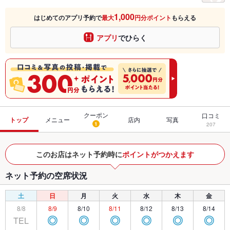
1,000
はじめてのアプリ予約で
最大
円分ポイント
もらえる
アプリ
でひらく
クーポン
口コミ
トップ
メニュー
店内
写真
1
207
このお店はネット予約時に
ポイントがつかえます
ネット予約の空席状況
土
日
月
火
水
木
金
8/8
8/9
8/10
8/11
8/12
8/13
8/14
TEL
◎
◎
◎
◎
◎
◎