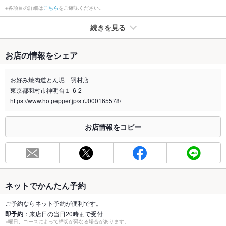
※各項目の詳細は
こちら
をご確認ください。
続きを見る
たばこ
お店の情報をシェア
禁煙・喫煙
全席禁煙
外の喫煙所をご利用ください。
お好み焼肉道とん堀 羽村店
東京都羽村市神明台１-6-2
喫煙専用室
なし
https://www.hotpepper.jp/strJ000165578/
※2020年4月1日～受動喫煙対策に関する法律が施行されています。正しい情報はお店へお問い
合わせください。
お店情報をコピー
お席
総席数
86席(ご宴会など承ります。ご予約はお早めに)
最大宴会収
86人(大人数でのご宴会の予約はお早めに♪)
容人数
ネットでかんたん予約
個室
なし ：個室はございませんが、お席をご考慮させて頂きます
ご予約ならネット予約が便利です。
即予約
：来店日の当日20時まで受付
※曜日、コースによって締切が異なる場合があります。
座敷
あり ：お座敷はございませんが、ゆったり座れるテーブル席を