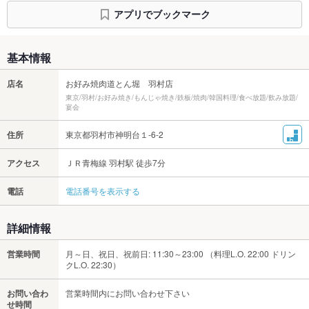
アプリでブックマーク
基本情報
店名
お好み焼肉道とん堀 羽村店
東京/羽村/お好み焼き/もんじゃ焼き/鉄板/焼肉/韓国料理/食べ放題/飲み放題/
宴会
住所
東京都羽村市神明台１-6-2
アクセス
ＪＲ青梅線 羽村駅 徒歩7分
電話
電話番号を表示する
詳細情報
営業時間
月～日、祝日、祝前日: 11:30～23:00 （料理L.O. 22:00 ドリン
クL.O. 22:30）
お問い合わ
営業時間内にお問い合わせ下さい
せ時間