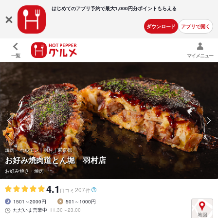
はじめてのアプリ予約で最大
1,000円分ポイントもらえる
ダウンロード
アプリで開く
一覧
マイメニュー
焼肉・ホルモン | 羽村 | 東京都
お好み焼肉道とん堀 羽村店
お好み焼き・焼肉
4.1
207
口コミ
件
1501～2000円
501～1000円
ただいま営業中
11:30～23:00