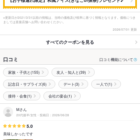
【お子様連れ限定】和風アイス(きなこor抹茶)プレゼント♪
※更新日が2021/3/31以前の情報は、当時の価格及び税率に基づく情報となります。価格につき
ましては直接店舗へお問い合わせください。
2026/07/01 更新
すべてのクーポンを見る
口コミ
口コミ機能について
家族・子供と(155)
友人・知人と(39)
記念日・サプライズ(6)
デート(3)
一人で(1)
接待・会食(1)
会社の宴会(1)
Mさん
20代後半/女性・投稿日：2026/06/28
5.0
美味しかったです