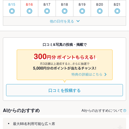
8/15
8/16
8/17
8/18
8/19
8/20
8/21
◎
◎
◎
◎
◎
◎
◎
8/22
8/23
8/24
8/25
8/26
8/27
8/28
他の日付を見る
◎
◎
◎
◎
◎
◎
◎
8/29
8/30
8/31
9/1
9/2
9/3
9/4
◎
◎
◎
◎
◎
◎
◎
口コミ&写真の投稿・掲載で
9/5
9/6
9/7
9/8
9/9
9/10
9/11
◎
◎
◎
◎
◎
◎
◎
口コミを投稿する
AIからのおすすめ
AIからのおすすめについて
最大88名利用可能な広々席