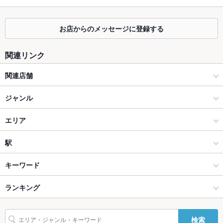
ご用意しております。
掘りごたつ
あり ：足をのばしてゆっくりお寛ぎいただけます。
お店からのメッセージに登録する
カウンター
なし ：お一人様からご利用頂けるお席をご用意しております
関連リンク
ソファー
なし ：多種多様のお席をご用意しております。
関連店舗
テラス席
なし ：テラスは御座いませんが、悪天候でも安心の室内で、ご
宴会をお楽しみ下さい。
道とん堀鶴ヶ島店
ジャンル
貸切
貸切不可 ：全卓埋まる場合可
焼肉・ホルモン
エリア
設備
焼肉
羽村
駅
Wi-Fi
なし
青梅・昭島・小作・青梅線沿線 × 焼肉・ホルモン
羽村 × 焼肉・ホルモン
羽村駅
キーワード
バリアフリ
なし ：お手伝い必要な際はお気軽にご連絡ください。お困りの
ー
際はスタッフまでお気軽にお申し付け下さい。
青梅・昭島・小作・青梅線沿線 × 焼肉
羽村 × 焼肉
ランキング
エビ料理
カニ料理
にんにく料理
チョリソー
うどん
そば
おでん
駐車場
あり ：駐車場のご用意ございます！
牛すじ
焼きそば
ハンバーグ
小籠包
牛タン
ビビンバ
羽村駅 × 焼肉・ホルモン
東京
東京のグルメランキング
検索
その他設備
個室キッズルーム完備
石焼きビビンバ
冷麺
プデチゲ
パンケーキ
デザート
ねぎ焼き