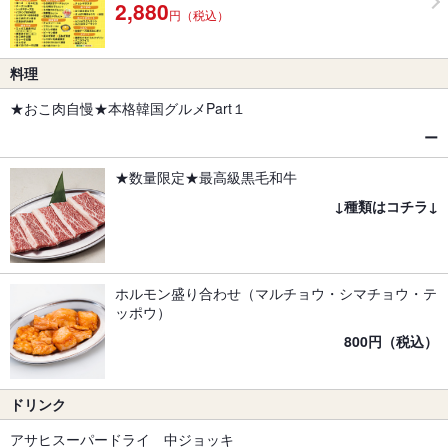
2,880
円（税込）
料理
★おこ肉自慢★本格韓国グルメPart１
ー
★数量限定★最高級黒毛和牛
↓種類はコチラ↓
ホルモン盛り合わせ（マルチョウ・シマチョウ・テ
ッポウ）
800円（税込）
ドリンク
アサヒスーパードライ 中ジョッキ