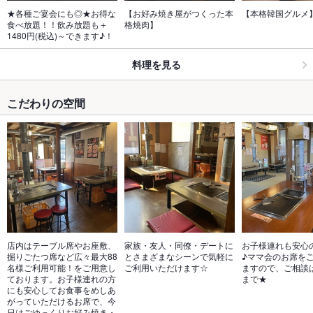
★各種ご宴会にも◎★お得な
【お好み焼き屋がつくった本
【本格韓国グルメ
食べ放題！！飲み放題も＋
格焼肉】
1480円(税込)～できます♪！
料理を見る
こだわりの空間
店内はテーブル席やお座敷、
家族・友人・同僚・デートに
お子様連れも安心
掘りごたつ席など広々最大88
とさまざまなシーンで気軽に
♪ママ会のお席を
名様ご利用可能！をご用意し
ご利用いただけます☆
ますので、ご相談
ております。お子様連れの方
まで★
にも安心してお食事をめしあ
がっていただけるお席で、今
日はごゆっくりお好み焼き・