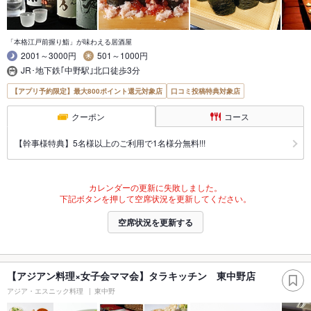
「本格江戸前握り鮨」が味わえる居酒屋
2001～3000円
501～1000円
JR･地下鉄｢中野駅｣北口徒歩3分
【アプリ予約限定】最大800ポイント還元対象店
口コミ投稿特典対象店
クーポン
コース
【幹事様特典】5名様以上のご利用で1名様分無料!!!
カレンダーの更新に失敗しました。
下記ボタンを押して空席状況を更新してください。
空席状況を更新する
【アジアン料理×女子会ママ会】タラキッチン 東中野店
アジア・エスニック料理
東中野