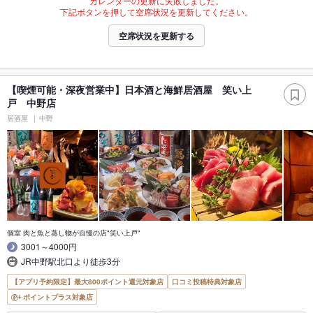
カレンダーの更新に失敗しました。
下記ボタンを押して空席状況を更新してください。
空席状況を更新する
【喫煙可能・深夜営業中】日本酒と海鮮居酒屋 笑い上
戸 中野店
居酒屋
中野
個室 肉と魚と蒸し物が自慢の店"笑い上戸"
3001～4000円
JR中野駅北口より徒歩3分
【アプリ予約限定】最大800ポイント還元対象店
口コミ投稿特典対象店
ポイントプラス対象店