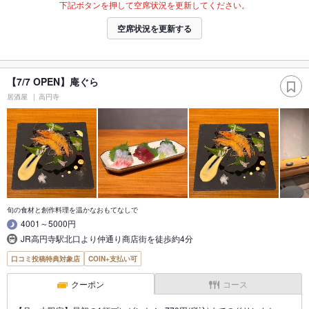
下記ボタンを押して空席状況を更新してください。
空席状況を更新する
【7/7 OPEN】庵ぐら
居酒屋
高円寺
旬の食材と創作料理を温かなおもてなしで
4001～5000円
JR高円寺駅北口より仲通り商店街を徒歩約4分
口コミ投稿特典対象店
COIN+支払い可
クーポン
コース