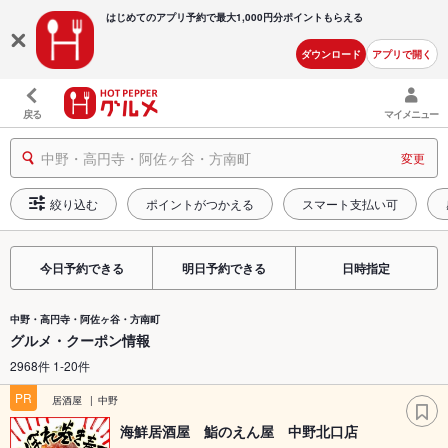
はじめてのアプリ予約で最大
1,000円分ポイントもらえる
ダウンロード
アプリで開く
戻る
マイメニュー
中野・高円寺・阿佐ヶ谷・方南町
変更
絞り込む
ポイントがつかえる
スマート支払い可
今日予約できる
明日予約できる
日時指定
中野・高円寺・阿佐ヶ谷・方南町
グルメ・クーポン情報
2968件 1-20件
PR
居酒屋
中野
海鮮居酒屋 鮨のえん屋 中野北口店