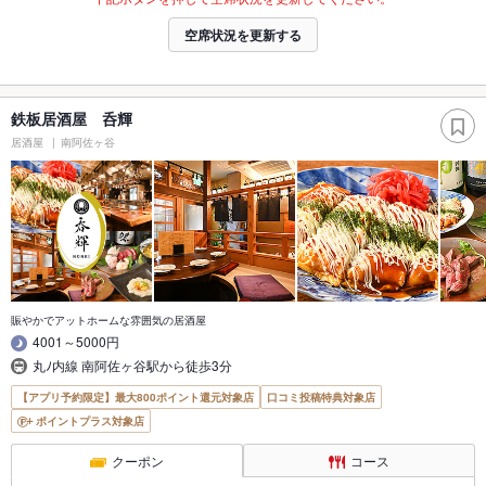
空席状況を更新する
鉄板居酒屋 呑輝
居酒屋
南阿佐ヶ谷
賑やかでアットホームな雰囲気の居酒屋
4001～5000円
丸ﾉ内線 南阿佐ヶ谷駅から徒歩3分
【アプリ予約限定】最大800ポイント還元対象店
口コミ投稿特典対象店
ポイントプラス対象店
クーポン
コース