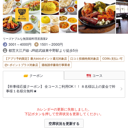
リーズナブルな無国籍料理居酒屋♪
3001～4000円
1501～2000円
都営大江戸線･JR総武線東中野駅より徒歩5分
【アプリ予約限定】最大800ポイント還元対象店
口コミ投稿特典対象店
COIN+支払い可
ポイントプラス対象店
適格請求書発行事業者
クーポン
コース
【幹事様応援クーポン】 全コースご利用OK！！ ８名様以上の宴会で幹
事様１名様分無料★
カレンダーの更新に失敗しました。
下記ボタンを押して空席状況を更新してください。
空席状況を更新する