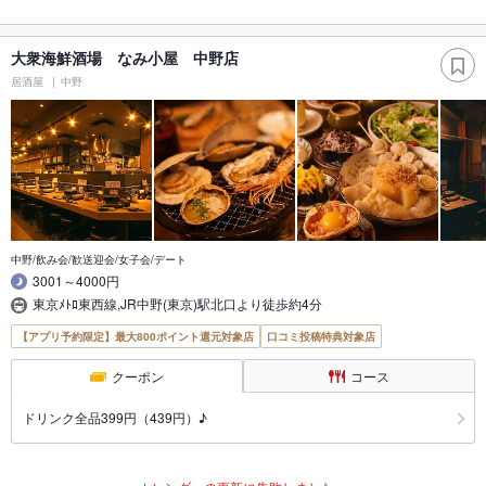
大衆海鮮酒場 なみ小屋 中野店
居酒屋
中野
中野/飲み会/歓送迎会/女子会/デート
3001～4000円
東京ﾒﾄﾛ東西線,JR中野(東京)駅北口より徒歩約4分
【アプリ予約限定】最大800ポイント還元対象店
口コミ投稿特典対象店
クーポン
コース
ドリンク全品399円（439円）♪