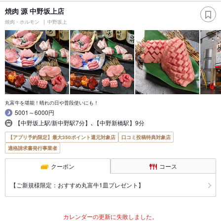
焼肉 源 中野坂上店
焼肉・ホルモン
中野坂上
丸富牛を堪能！晴れの日や普段使いにも！
5001～6000円
【中野坂上駅/新中野駅7分】､【中野新橋駅】9分
【アプリ予約限定】最大350ポイント還元対象店
口コミ投稿特典対象店
適格請求書発行事業者
クーポン
コース
【ご新規様限定：おすすめ丸富牛1皿プレゼント】
カレンダーの更新に失敗しました。