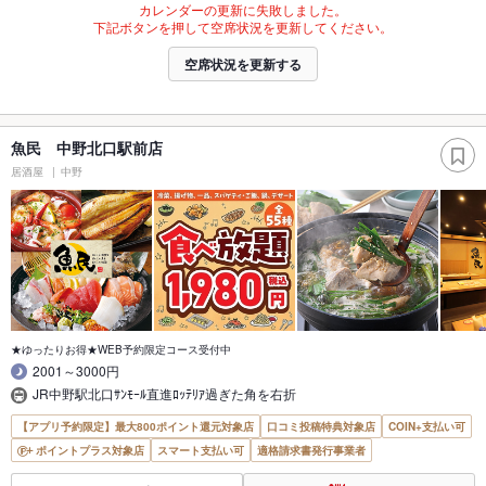
カレンダーの更新に失敗しました。
下記ボタンを押して空席状況を更新してください。
空席状況を更新する
魚民 中野北口駅前店
居酒屋
中野
★ゆったりお得★WEB予約限定コース受付中
2001～3000円
JR中野駅北口ｻﾝﾓｰﾙ直進ﾛｯﾃﾘｱ過ぎた角を右折
【アプリ予約限定】最大800ポイント還元対象店
口コミ投稿特典対象店
COIN+支払い可
ポイントプラス対象店
スマート支払い可
適格請求書発行事業者