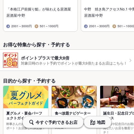
「本格江戸前握り鮨」が味わえる居酒屋
中野 焼き鳥アクセスNo.1 中
居酒屋/中野
居酒屋/中野
2001～3000円
501～1000円
2001～3000円
501～100
お得な特集から探す・予約する
ポイントプラスで最大8倍
対象日時のネット予約でポイントが最大8倍たまるお店はこちら！
目的から探す・予約する
夏グルメ・宴会パーフ
食べ放題ナビゲーター
誕生日・記念日プ
ェクトガイド
ュース
焼肉食べ放題やスイーツ食べ
今すぐ予約できるお店
地図
放題など食べ放題お店探しの
幹事さんのお店探しを強力サ
誕生日や記念日のお祝
決定版！
ポート！お店探しの決定版！
用したいお店を徹底リ
チ！