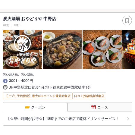
炭火酒場 おやどりや 中野店
和食
中野
旨い焼き鳥。旨い親鳥。
3001～4000円
JR中野駅北口徒歩1分/地下鉄東西線中野駅徒歩1分
【アプリ予約限定】最大800ポイント還元対象店
口コミ投稿特典対象店
クーポン
コース
【☆早い時間がお得☆】18時までのご来店で乾杯ドリンクサービス！