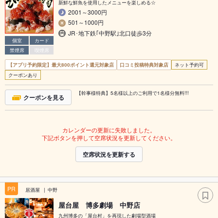
新鮮な鮮魚を使用したメニューを楽しめる☆
2001～3000円
501～1000円
JR･地下鉄｢中野駅｣北口徒歩3分
個室
カード
禁煙席
喫煙席
【アプリ予約限定】最大800ポイント還元対象店
口コミ投稿特典対象店
ネット予約可
クーポンあり
【幹事様特典】5名様以上のご利用で1名様分無料!!!
クーポンを見る
カレンダーの更新に失敗しました。
下記ボタンを押して空席状況を更新してください。
空席状況を更新する
PR
居酒屋
中野
屋台屋 博多劇場 中野店
九州博多の「屋台村」を再現した劇場型酒場