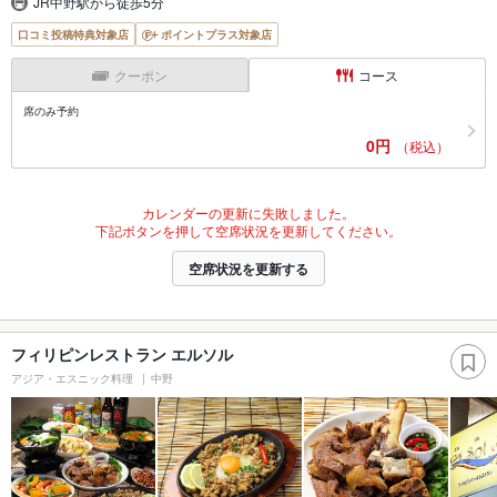
JR中野駅から徒歩5分
口コミ投稿特典対象店
ポイントプラス対象店
クーポン
コース
席のみ予約
0円
（税込）
カレンダーの更新に失敗しました。
下記ボタンを押して空席状況を更新してください。
空席状況を更新する
フィリピンレストラン エルソル
アジア・エスニック料理
中野