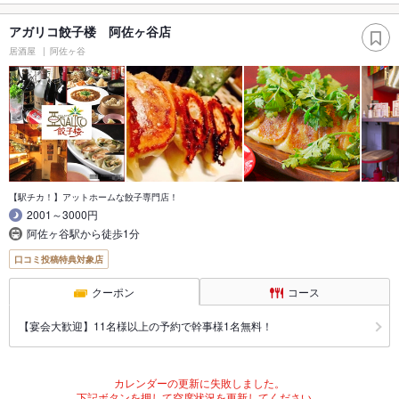
アガリコ餃子楼 阿佐ヶ谷店
居酒屋
阿佐ヶ谷
【駅チカ！】アットホームな餃子専門店！
2001～3000円
阿佐ヶ谷駅から徒歩1分
口コミ投稿特典対象店
クーポン
コース
【宴会大歓迎】11名様以上の予約で幹事様1名無料！
カレンダーの更新に失敗しました。
下記ボタンを押して空席状況を更新してください。