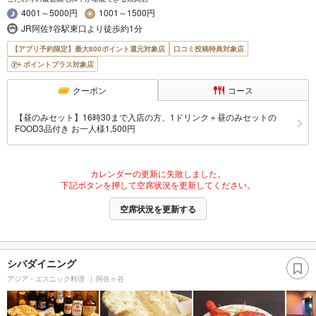
4001～5000円
1001～1500円
JR阿佐ｹ谷駅東口より徒歩約1分
【アプリ予約限定】最大800ポイント還元対象店
口コミ投稿特典対象店
ポイントプラス対象店
クーポン
コース
【昼のみセット】16時30まで入店の方、1ドリンク＋昼のみセットの
FOOD3品付き お一人様1,500円
カレンダーの更新に失敗しました。
下記ボタンを押して空席状況を更新してください。
空席状況を更新する
シバダイニング
アジア・エスニック料理
阿佐ヶ谷