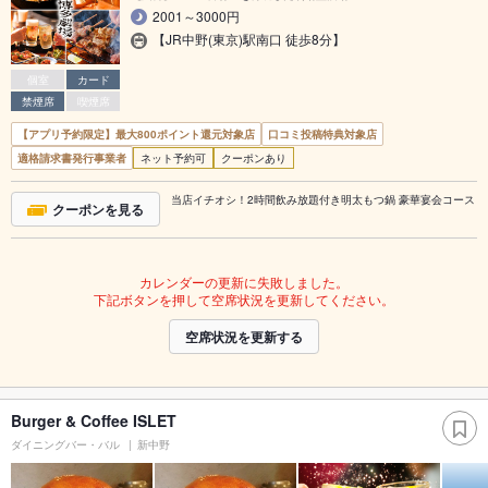
2001～3000円
【JR中野(東京)駅南口 徒歩8分】
個室
カード
禁煙席
喫煙席
【アプリ予約限定】最大800ポイント還元対象店
口コミ投稿特典対象店
適格請求書発行事業者
ネット予約可
クーポンあり
当店イチオシ！2時間飲み放題付き明太もつ鍋 豪華宴会コース
クーポンを見る
カレンダーの更新に失敗しました。
下記ボタンを押して空席状況を更新してください。
空席状況を更新する
Burger & Coffee ISLET
ダイニングバー・バル
新中野