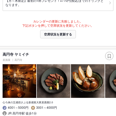
【月～木限定】最初の1杯プレゼント！※770円(税込)までのドリンクと
なります。
カレンダーの更新に失敗しました。
下記ボタンを押して空席状況を更新してください。
空席状況を更新する
高円寺 ヤミイチ
居酒屋
高円寺
心ろ体の五感揺さぶる新感覚大衆居酒屋2.0
4001～5000円
3001～4000円
JR 高円寺駅 徒歩1分