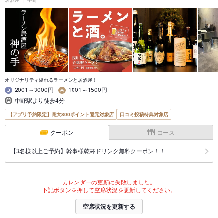
居酒屋
中野
オリジナリティ溢れるラーメンと居酒屋！
2001～3000円
1001～1500円
中野駅より徒歩4分
【アプリ予約限定】最大800ポイント還元対象店
口コミ投稿特典対象店
クーポン
コース
【3名様以上ご予約】幹事様乾杯ドリンク無料クーポン！！
カレンダーの更新に失敗しました。
下記ボタンを押して空席状況を更新してください。
空席状況を更新する