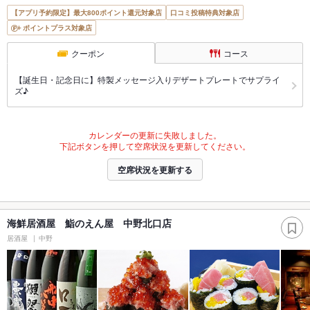
【アプリ予約限定】最大800ポイント還元対象店
口コミ投稿特典対象店
ポイントプラス対象店
クーポン
コース
【誕生日・記念日に】特製メッセージ入りデザートプレートでサプライ
ズ♪
カレンダーの更新に失敗しました。
下記ボタンを押して空席状況を更新してください。
空席状況を更新する
海鮮居酒屋 鮨のえん屋 中野北口店
居酒屋
中野