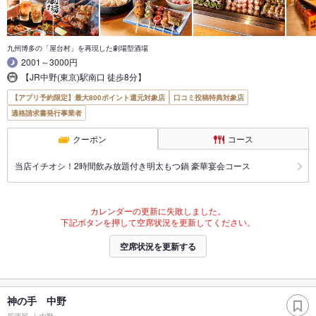
九州博多の「屋台村」を再現した劇場型酒場
2001～3000円
【JR中野(東京)駅南口 徒歩8分】
【アプリ予約限定】最大800ポイント還元対象店
口コミ投稿特典対象店
適格請求書発行事業者
クーポン
コース
当店イチオシ！2時間飲み放題付き明太もつ鍋 豪華宴会コース
カレンダーの更新に失敗しました。
下記ボタンを押して空席状況を更新してください。
空席状況を更新する
神の手 中野