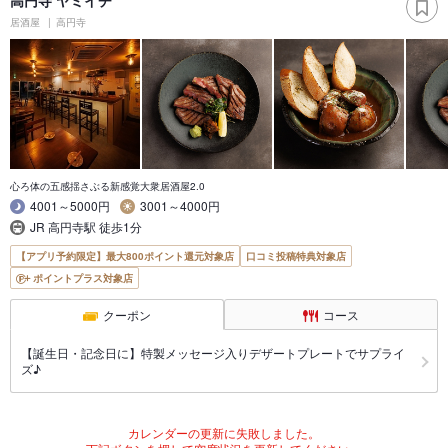
居酒屋
高円寺
心ろ体の五感揺さぶる新感覚大衆居酒屋2.0
4001～5000円
3001～4000円
JR 高円寺駅 徒歩1分
【アプリ予約限定】最大800ポイント還元対象店
口コミ投稿特典対象店
ポイントプラス対象店
クーポン
コース
【誕生日・記念日に】特製メッセージ入りデザートプレートでサプライ
ズ♪
カレンダーの更新に失敗しました。