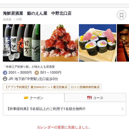
海鮮居酒屋 鮨のえん屋 中野北口店
居酒屋
中野
「本格江戸前握り鮨」が味わえる居酒屋
2001～3000円
501～1000円
JR･地下鉄｢中野駅｣北口徒歩3分
【アプリ予約限定】最大800ポイント還元対象店
口コミ投稿特典対象店
クーポン
コース
【幹事様特典】5名様以上のご利用で1名様分無料!!!
カレンダーの更新に失敗しました。