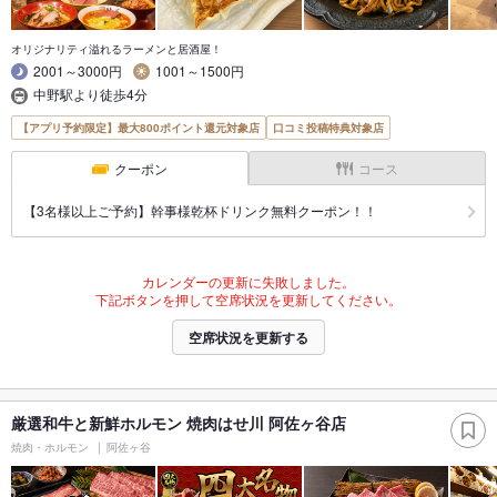
オリジナリティ溢れるラーメンと居酒屋！
2001～3000円
1001～1500円
中野駅より徒歩4分
【アプリ予約限定】最大800ポイント還元対象店
口コミ投稿特典対象店
クーポン
コース
【3名様以上ご予約】幹事様乾杯ドリンク無料クーポン！！
カレンダーの更新に失敗しました。
下記ボタンを押して空席状況を更新してください。
空席状況を更新する
厳選和牛と新鮮ホルモン 焼肉はせ川 阿佐ヶ谷店
焼肉・ホルモン
阿佐ヶ谷