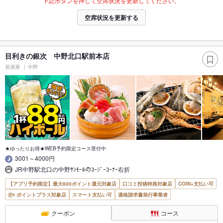
下記ボタンを押して空席状況を更新してください。
空席状況を更新する
目利きの銀次 中野北口駅前本店
居酒屋
中野
★ゆったりお得★WEB予約限定コース受付中
3001～4000円
JR中野駅北口の中野ｻﾝﾓｰﾙのｺｰｼﾞｰｺｰﾅｰ右折
【アプリ予約限定】最大800ポイント還元対象店
口コミ投稿特典対象店
COIN+支払い可
ポイントプラス対象店
スマート支払い可
適格請求書発行事業者
クーポン
コース