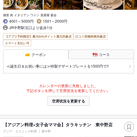
個室 肉 イタリアン ワイン 居酒屋 宴会
4001～5000円
1501～2000円
JR中野駅北口より徒歩1分
【アプリ予約限定】最大800ポイント還元対象店
口コミ投稿特典対象店
スマート支払い可
クーポン
コース
≪誕生日＆お祝い事には≫特製デザートプレートを1500円で!!
カレンダーの更新に失敗しました。
下記ボタンを押して空席状況を更新してください。
空席状況を更新する
【アジアン料理×女子会ママ会】タラキッチン 東中野店
アジア・エスニック料理
東中野