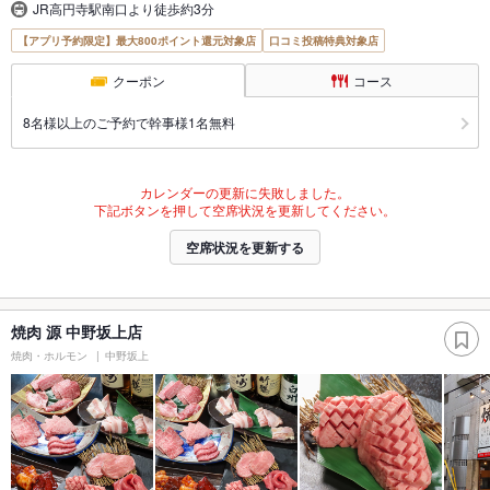
JR高円寺駅南口より徒歩約3分
【アプリ予約限定】最大800ポイント還元対象店
口コミ投稿特典対象店
クーポン
コース
8名様以上のご予約で幹事様1名無料
カレンダーの更新に失敗しました。
下記ボタンを押して空席状況を更新してください。
空席状況を更新する
焼肉 源 中野坂上店
焼肉・ホルモン
中野坂上