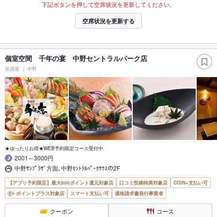
下記ボタンを押して空席状況を更新してください。
空席状況を更新する
個室空間 千年の宴 中野セントラルパーク店
居酒屋
中野
★ゆったりお得★WEB予約限定コース受付中
2001～3000円
中野ｻﾝﾌﾟﾗｻﾞ方面､中野ｾﾝﾄﾗﾙﾊﾟｰｸｻｳｽの2F
【アプリ予約限定】最大800ポイント還元対象店
口コミ投稿特典対象店
COIN+支払い可
ポイントプラス対象店
スマート支払い可
適格請求書発行事業者
クーポン
コース