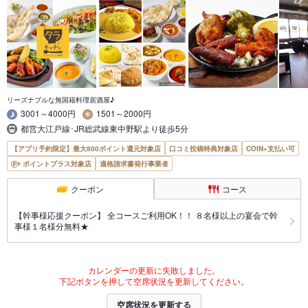
リーズナブルな無国籍料理居酒屋♪
3001～4000円
1501～2000円
都営大江戸線･JR総武線東中野駅より徒歩5分
【アプリ予約限定】最大800ポイント還元対象店
口コミ投稿特典対象店
COIN+支払い可
ポイントプラス対象店
適格請求書発行事業者
クーポン
コース
【幹事様応援クーポン】 全コースご利用OK！！ ８名様以上の宴会で幹
事様１名様分無料★
カレンダーの更新に失敗しました。
下記ボタンを押して空席状況を更新してください。
空席状況を更新する