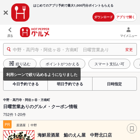
はじめてのアプリ予約で最大
1,000円分ポイントもらえる
ダウンロード
アプリで開く
戻る
マイメニュー
中野・高円寺・阿佐ヶ谷・方南町 日曜営業あり
変更
絞り込む
ポイントがつかえる
スマート支払い可
今日予約できる
明日予約できる
日時指定
中野・高円寺・阿佐ヶ谷・方南町
日曜営業ありのグルメ・クーポン情報
752件 1-20件
PR
居酒屋
中野
海鮮居酒屋 鮨のえん屋 中野北口店