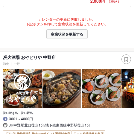
2,000円
（税込）
カレンダーの更新に失敗しました。
下記ボタンを押して空席状況を更新してください。
空席状況を更新する
炭火酒場 おやどりや 中野店
和食
中野
旨い焼き鳥。旨い親鳥。
3001～4000円
JR中野駅北口徒歩1分/地下鉄東西線中野駅徒歩1分
【アプリ予約限定】最大800ポイント還元対象店
口コミ投稿特典対象店