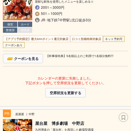
新鮮な鮮魚を使用したメニューを楽しめる☆
2001～3000円
501～1000円
JR･地下鉄｢中野駅｣北口徒歩3分
個室
カード
禁煙席
喫煙席
【アプリ予約限定】最大800ポイント還元対象店
口コミ投稿特典対象店
ネット予約可
クーポンあり
【幹事様特典】5名様以上のご利用で1名様分無料!!!
クーポンを見る
カレンダーの更新に失敗しました。
下記ボタンを押して空席状況を更新してください。
空席状況を更新する
PR
居酒屋
中野
屋台屋 博多劇場 中野店
九州博多の「屋台村」を再現した劇場型酒場