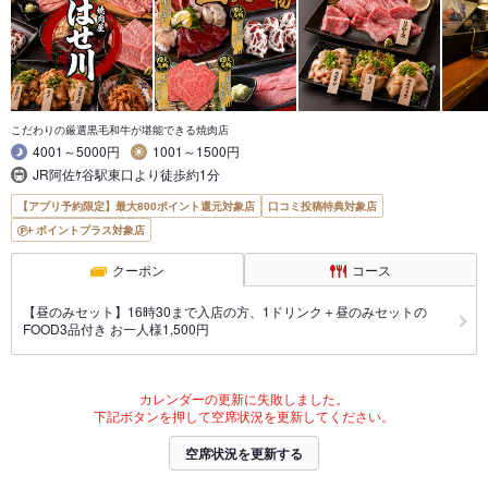
こだわりの厳選黒毛和牛が堪能できる焼肉店
4001～5000円
1001～1500円
JR阿佐ｹ谷駅東口より徒歩約1分
【アプリ予約限定】最大800ポイント還元対象店
口コミ投稿特典対象店
ポイントプラス対象店
クーポン
コース
【昼のみセット】16時30まで入店の方、1ドリンク＋昼のみセットの
FOOD3品付き お一人様1,500円
カレンダーの更新に失敗しました。
下記ボタンを押して空席状況を更新してください。
空席状況を更新する