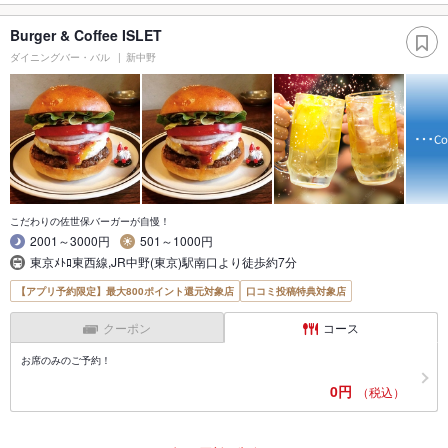
Burger & Coffee ISLET
ダイニングバー・バル
新中野
こだわりの佐世保バーガーが自慢！
2001～3000円
501～1000円
東京ﾒﾄﾛ東西線,JR中野(東京)駅南口より徒歩約7分
【アプリ予約限定】最大800ポイント還元対象店
口コミ投稿特典対象店
クーポン
コース
お席のみのご予約！
0円
（税込）