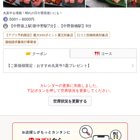
丸富牛を堪能！晴れの日や普段使いにも！
5001～6000円
【中野坂上駅/新中野駅7分】､【中野新橋駅】9分
【アプリ予約限定】最大350ポイント還元対象店
口コミ投稿特典対象店
適格請求書発行事業者
クーポン
コース
【ご新規様限定：おすすめ丸富牛1皿プレゼント】
カレンダーの更新に失敗しました。
下記ボタンを押して空席状況を更新してください。
空席状況を更新する