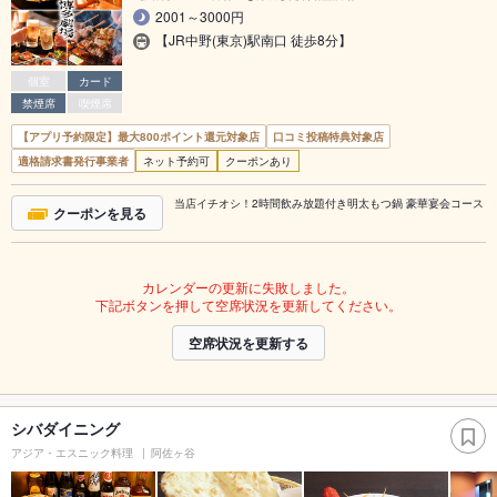
2001～3000円
【JR中野(東京)駅南口 徒歩8分】
個室
カード
禁煙席
喫煙席
【アプリ予約限定】最大800ポイント還元対象店
口コミ投稿特典対象店
適格請求書発行事業者
ネット予約可
クーポンあり
当店イチオシ！2時間飲み放題付き明太もつ鍋 豪華宴会コース
クーポンを見る
カレンダーの更新に失敗しました。
下記ボタンを押して空席状況を更新してください。
空席状況を更新する
シバダイニング
アジア・エスニック料理
阿佐ヶ谷