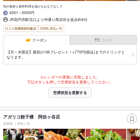
旬の食材と創作料理を温かなおもてなしで
4001～5000円
JR高円寺駅北口より仲通り商店街を徒歩約4分
口コミ投稿特典対象店
COIN+支払い可
クーポン
コース
【月～木限定】最初の1杯プレゼント！※770円(税込)までのドリンクと
なります。
カレンダーの更新に失敗しました。
下記ボタンを押して空席状況を更新してください。
空席状況を更新する
アガリコ餃子楼 阿佐ヶ谷店
居酒屋
阿佐ヶ谷