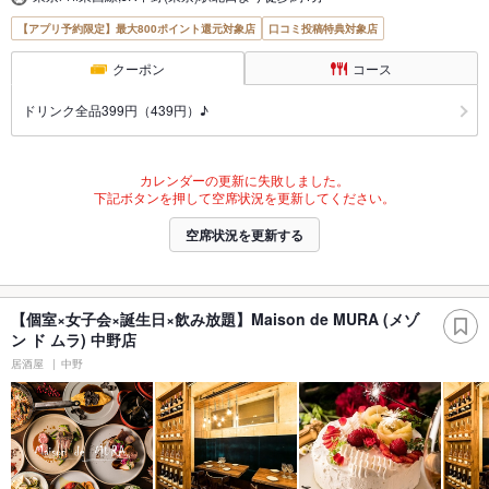
【アプリ予約限定】最大800ポイント還元対象店
口コミ投稿特典対象店
クーポン
コース
ドリンク全品399円（439円）♪
カレンダーの更新に失敗しました。
下記ボタンを押して空席状況を更新してください。
空席状況を更新する
【個室×女子会×誕生日×飲み放題】Maison de MURA (メゾ
ン ド ムラ) 中野店
居酒屋
中野