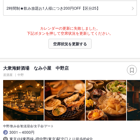
2時間制★飲み放題お1人様につき200円OFF【区分25】
カレンダーの更新に失敗しました。
下記ボタンを押して空席状況を更新してください。
空席状況を更新する
大衆海鮮酒場 なみ小屋 中野店
居酒屋
中野
中野/飲み会/歓送迎会/女子会/デート
3001～4000円
東京ﾒﾄﾛ東西線,JR中野(東京)駅北口より徒歩約4分