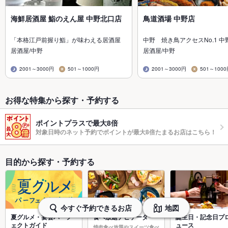
海鮮居酒屋 鮨のえん屋 中野北口店
鳥道酒場 中野店
「本格江戸前握り鮨」が味わえる居酒屋
中野 焼き鳥アクセスNo.1 中
居酒屋/中野
居酒屋/中野
2001～3000円
501～1000円
2001～3000円
501～100
お得な特集から探す・予約する
ポイントプラスで最大8倍
対象日時のネット予約でポイントが最大8倍たまるお店はこちら！
目的から探す・予約する
今すぐ予約できるお店
地図
夏グルメ・宴会パーフ
食べ放題ナビゲーター
誕生日・記念日プ
ェクトガイド
ュース
焼肉食べ放題やスイーツ食べ