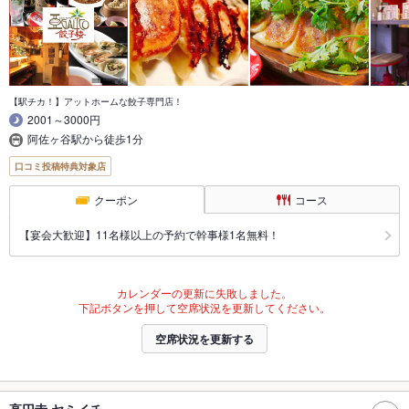
【駅チカ！】アットホームな餃子専門店！
2001～3000円
阿佐ヶ谷駅から徒歩1分
口コミ投稿特典対象店
クーポン
コース
【宴会大歓迎】11名様以上の予約で幹事様1名無料！
カレンダーの更新に失敗しました。
下記ボタンを押して空席状況を更新してください。
空席状況を更新する
高円寺 ヤミイチ