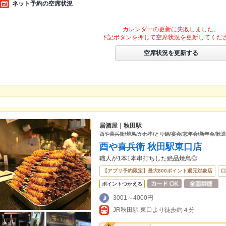
ネット予約の空席状況
カレンダーの更新に失敗しました。
下記ボタンを押して空席状況を更新してくだ
空席状況を更新する
居酒屋｜秋田駅
酉や喜兵衛/焼鳥/かわ串/とり鍋/宴会/忘年会/新年会/歓
酉や喜兵衛 秋田駅東口店
職人が1本1本串打ちした絶品焼鳥◎
【アプリ予約限定】最大800ポイント還元対象店
口
ポイントつかえる
3001～4000円
JR秋田駅 東口より徒歩約４分