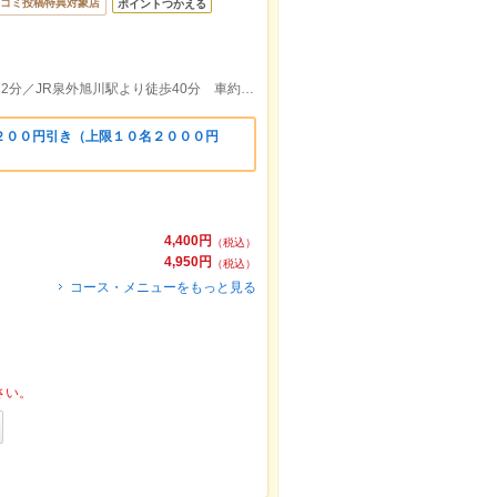
コミ投稿特典対象店
ポイントつかえる
ＪＲ秋田駅 西口より徒歩約45分 車約12分／JR泉外旭川駅より徒歩40分 車約10分
２００円引き（上限１０名２０００円
）
4,400円
（税込）
4,950円
（税込）
コース・メニューをもっと見る
さい。