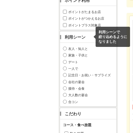
ポイント利用
ポイントがたまるお店
ポイントがつかえるお店
ポイントプラス対象店
利用シーンで
利用シーン
絞り込めるように
なりました
友人・知人と
家族・子供と
デート
一人で
記念日・お祝い・サプライズ
会社の宴会
接待・会食
大人数の宴会
合コン
こだわり
コース・食べ放題