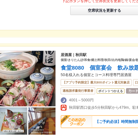
下記ボタンを押して空席状況を更新してくだ
空席状況を更新する
居酒屋｜秋田駅
個室/きりたんぽ/和食/郷土料理/秋田/比内地鶏/鍋/宴会/
食堂8080 個室宴会 飲み放
50名様入れる個室とコース料理専門居酒屋
【アプリ予約限定】最大800ポイント還元対象店
口
適格請求書発行事業者
ポイントつかえる
4001～5000円
秋田駅西口徒歩5分秋田駅から479m。
【ご予約必須】時間無制