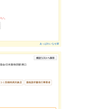
さい。
あっぱれいなせ家
送迎会/日本酒/秋田駅/東口
コミ投稿特典対象店
適格請求書発行事業者