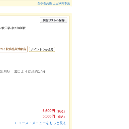
酉や喜兵衛 山王秋田本店
市/秋田駅/泉外旭川駅
コミ投稿特典対象店
ポイントつかえる
外旭川駅 出口より徒歩約17分
6,600円
（税込）
5,500円
（税込）
コース・メニューをもっと見る