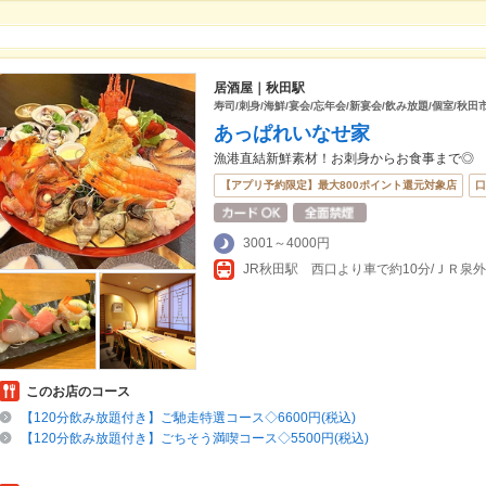
居酒屋｜秋田駅
寿司/刺身/海鮮/宴会/忘年会/新宴会/飲み放題/個室/秋田
あっぱれいなせ家
漁港直結新鮮素材！お刺身からお食事まで◎
【アプリ予約限定】最大800ポイント還元対象店
口
3001～4000円
JR秋田駅 西口より車で約10分/ＪＲ泉
このお店のコース
【120分飲み放題付き】ご馳走特選コース◇6600円(税込)
【120分飲み放題付き】ごちそう満喫コース◇5500円(税込)