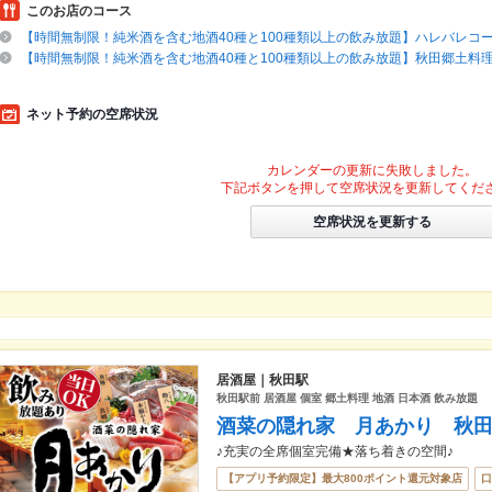
このお店のコース
【時間無制限！純米酒を含む地酒40種と100種類以上の飲み放題】ハレバレコース
【時間無制限！純米酒を含む地酒40種と100種類以上の飲み放題】秋田郷土料理
ネット予約の空席状況
カレンダーの更新に失敗しました。
下記ボタンを押して空席状況を更新してくだ
空席状況を更新する
居酒屋｜秋田駅
秋田駅前 居酒屋 個室 郷土料理 地酒 日本酒 飲み放題
酒菜の隠れ家 月あかり 秋
♪充実の全席個室完備★落ち着きの空間♪
【アプリ予約限定】最大800ポイント還元対象店
口