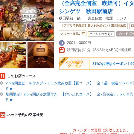
（全席完全個室 喫煙可）イタリ
シンゲツ 秋田駅前店
秋田駅前 鍋 完全個室 喫煙 ランチ
【アプリ予約限定】最大800ポイント還元対象店
口
スマート支払い可
ポイントつかえる
2001～3000円
秋田駅徒歩1分《SNS映え×BBQ×喫煙可
8月のお得なクーポン！90
このお店のコース
2.5時間生ビール付きプレミアム飲み放題【夏コース】 全７品 税込３５００
約★
期間限定！2.5時間飲み放題付き 【酔いどれコース】 全7品税込3，５００
約★
ネット予約の空席状況
カレンダーの更新に失敗しました。