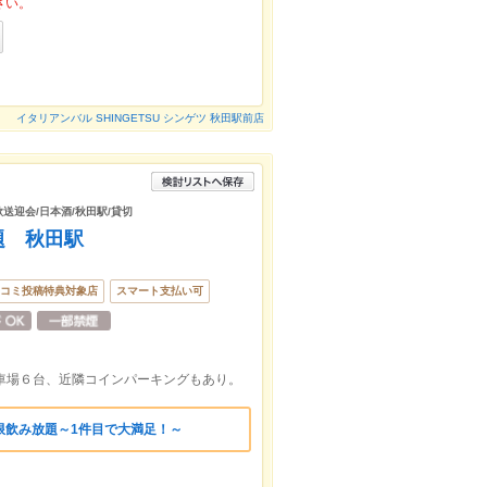
さい。
イタリアンバル SHINGETSU シンゲツ 秋田駅前店
歓送迎会/日本酒/秋田駅/貸切
題 秋田駅
コミ投稿特典対象店
スマート支払い可
駐車場６台、近隣コインパーキングもあり。
限飲み放題～1件目で大満足！～