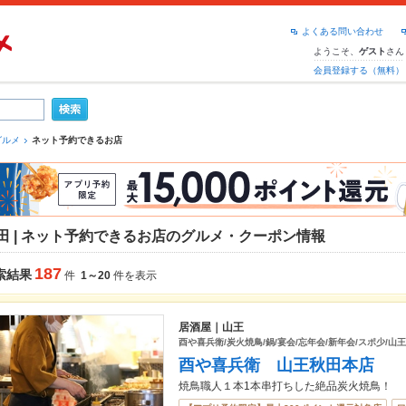
よくある問い合わせ
ようこそ、
さん
ゲスト
会員登録する（無料）
グルメ
ネット予約できるお店
田 | ネット予約できるお店のグルメ・クーポン情報
187
索結果
件
1～20
件を表示
居酒屋｜山王
酉や喜兵衛/炭火焼鳥/鍋/宴会/忘年会/新年会/スポ少/山王
酉や喜兵衛 山王秋田本店
焼鳥職人１本1本串打ちした絶品炭火焼鳥！