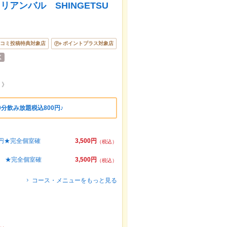
アンバル SHINGETSU
コミ投稿特典対象店
ポイントプラス対象店
！》
分飲み放題税込800円♪
円★完全個室確
3,500円
（税込）
円 ★完全個室確
3,500円
（税込）
コース・メニューをもっと見る