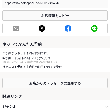
https://www.hotpepper.jp/strJ001249424/
※2020年4月1日～受動喫煙対策に関する法律が施行されています。正しい情報はお店へお問い
合わせください。
お店情報をコピー
お席
総席数
350席(秋田駅西口からすぐ｜飲み放題付コース3,000円～)
最大宴会収
150人(2名様から団体様までご利用可能な個室席を完備)
容人数
ネットでかんたん予約
個室
あり ：2名様の少人数からご利用可能な扉付きプライベート個
ご予約ならネット予約が便利です。
室
即予約
：来店日の当日22時まで受付
※曜日、コースによって締切が異なる場合があります。
座敷
リクエスト予約
：来店日の前日17時まで受付
なし ：大人数様でのご宴会にもぴったりの広々とした空間をご
用意
掘りごたつ
あり ：仲間内の飲み会や会社宴会、女子会、デートにもおすす
お店からのメッセージに登録する
めの空間
カウンター
なし ：秋田駅からすぐなのでお仕事帰りにも楽々アクセス
関連リンク
ソファー
なし ：ゆったりとお寛ぎいただけるお席は各種宴会に最適
ジャンル