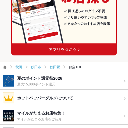
お酒
カクテル充実、焼酎充実、日本酒充実
秋田駅 × 和食
秋田 × 和食全般
お子様連れ
お子様連れOK ：お子さま連れの方にも安心の完全個室を完備
しております。
秋田駅 × 和食全般
ウェディン
会社宴会、歓送迎会、同窓会、結婚式の二次会など大歓迎で
グパーティ
す。
ー二次会
お祝い・サ
可
プライズ対
応
秋田
秋田市
秋田駅
お店TOP
備考
飲み会、宴会、接待、女子会、合コン、誕生日、デート、歓送
迎会
夏のポイント還元祭2026
最大15,000ポイント還元
ホットペッパーグルメについて
マイルがたまるお店特集！
マイルがたまるお店をご紹介