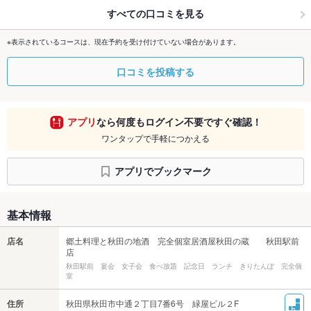
すべての口コミを見る
※表示されているコースは、現在予約を受け付けていない場合があります。
口コミを投稿する
アプリ
なら何度もログイン不要ですぐ確認！
ワンタップで手軽につかえる
アプリでブックマーク
基本情報
店名
郷土料理と秋田の地酒 完全個室居酒屋秋田の蔵 秋田駅前
店
秋田駅前 宴会 女子会 食べ放題 記念日 ランチ きりたんぽ 完全個
室
住所
秋田県秋田市中通２丁目7番6号 緑屋ビル２F