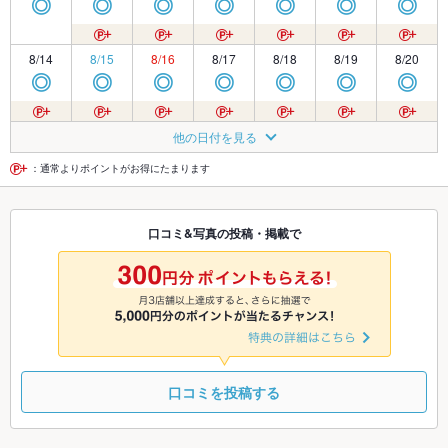
◎
◎
◎
◎
◎
◎
◎
8/14
8/15
8/16
8/17
8/18
8/19
8/20
◎
◎
◎
◎
◎
◎
◎
8/21
8/22
8/23
8/24
8/25
8/26
8/27
他の日付を見る
◎
◎
◎
◎
◎
◎
◎
：通常よりポイントがお得にたまります
8/28
8/29
8/30
8/31
9/1
9/2
9/3
口コミ&写真の投稿・掲載で
◎
◎
◎
◎
◎
◎
◎
9/4
9/5
9/6
9/7
9/8
9/9
9/10
◎
◎
◎
◎
◎
◎
◎
口コミを投稿する