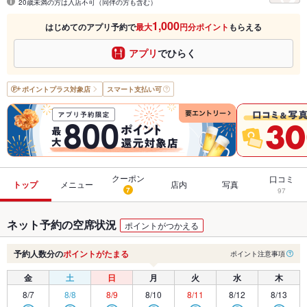
20歳未満の方は入店不可（同伴の方も含む）
1,000
はじめてのアプリ予約で
最大
円分ポイント
もらえる
アプリ
でひらく
ポイントプラス
対象店
スマート支払い可
クーポン
口コミ
トップ
メニュー
店内
写真
7
97
ネット予約の空席状況
ポイントがつかえる
予約人数分の
ポイントがたまる
ポイント注意事項
金
土
日
月
火
水
木
8/7
8/8
8/9
8/10
8/11
8/12
8/13