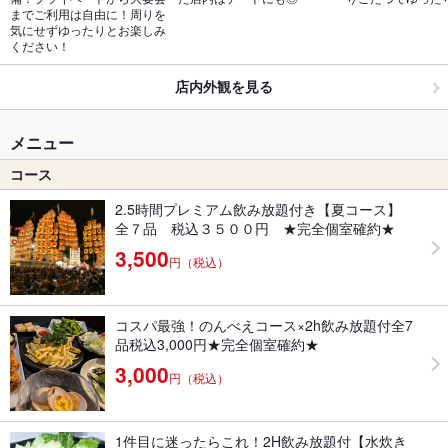
までご利用は自由に！周りを
気にせずゆったりとお楽しみ
ください！
店内外観を見る
メニュー
コース
2.5時間プレミアム飲み放題付き【夏コース】
全７品 税込３５００円 ★完全個室確約★
3,500
円（税込）
コスパ最強！のんべえコース×2h飲み放題付全7
品税込3,000円★完全個室確約★
3,000
円（税込）
1件目に迷ったらこれ！2H飲み放題付【水炊き