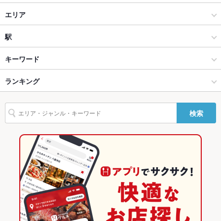
テラス席
なし ：秋田での各種宴会に食べ放題コースもご用意しておりま
居酒屋
エリア
す
和風
秋田駅
駅
貸切
貸切可 ：最大150名様までOK｜貸切宴会のお問い合わせもお気
軽に
秋田市 × 居酒屋
秋田駅 × 居酒屋
秋田駅
キーワード
設備
秋田市 × 和風
秋田駅 × 和風
Wi-Fi
ランキング
なし
からあげ
お茶漬け
モツ煮込み
カニ料理
刺身
フライドポテト
うどん
親子丼
地鶏
餃子
パフェ
デザート
チーズタッカルビ
バリアフリ
なし ：お手伝いが必要な際は、お気軽にお申し付けください。
秋田駅 × 居酒屋
秋田駅 × 和食
秋田のグルメランキング
ー
検索
揚げ餃子
秋田駅 × 和風
秋田駅 × 和食全般
秋田の居酒屋ランキング
駐車場
なし ：駅近くにコインパーキングがあります。
和食
秋田
秋田市のグルメランキング
その他設備
団体様必見のお得な幹事無料クーポンもあり
その他
和食全般
秋田 × 居酒屋
秋田市の居酒屋ランキング
飲み放題
あり
秋田市 × 和食
秋田 × 和風
秋田駅のグルメランキング
食べ放題
なし
秋田市 × 和食全般
秋田 × 和食
秋田駅の居酒屋ランキング