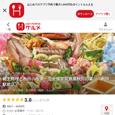
はじめてのアプリ予約で最大
1,000円分ポイントもらえる
ダウンロード
アプリで開く
一覧
マイメニュー
居酒屋 | 秋田駅 | 秋田県
郷土料理と秋田の地酒 完全個室居酒屋秋田の蔵 秋田
駅前店
秋田駅 食べ放題 完全個室 喫煙 ランチ
3.8
97
口コミ
件
3001～4000円
ただいま営業中
17:00～翌2:00