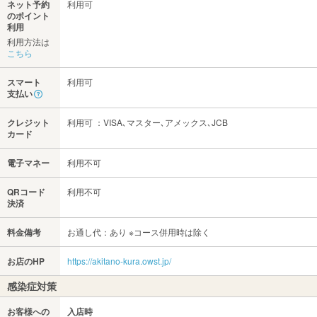
ネット予約
利用可
のポイント
利用
利用方法は
こちら
スマート
利用可
支払い
クレジット
利用可 ：VISA､マスター､アメックス､JCB
カード
電子マネー
利用不可
QRコード
利用不可
決済
料金備考
お通し代：あり ※コース併用時は除く
お店のHP
https://akitano-kura.owst.jp/
感染症対策
お客様への
入店時