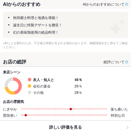
AIからのおすすめ
AIからのおすすめについて
秋田郷土料理と地酒を堪能！
誕生日に特製デザートを贈呈！
幻の美味鶏使用の絶品料理！
※AIによる要約のため、不正確な情報が含まれる場合があります。掲載情報全文と併せてご確認
ください。
お店の総評
総評について
来店シーン
友人・知人と
46％
会社の宴会
26％
その他
28％
お店の雰囲気
にぎやか
落ち着いた
普段使い
特別な日
詳しい評価を見る