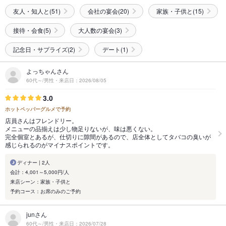
友人・知人と(51)
会社の宴会(20)
家族・子供と(15)
接待・会食(5)
大人数の宴会(3)
記念日・サプライズ(2)
デート(1)
よっちゃんさん
60代～/男性・来店日：2026/08/05
3.0
ホットペッパーグルメで予約
店員さんはフレンドリー。
メニューの品揃えは少し物足りないが、味は悪くない。
完全個室とあるが、仕切りに隙間があるので、店全体としてタバコの臭いが
感じられるのがマイナスポイントです。
ディナー | 2人
会計：4,001～5,000円/人
来店シーン：家族・子供と
予約コース：お席のみのご予約
junさん
60代～/男性・来店日：2026/07/28