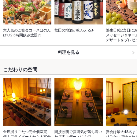
大人気のご宴会コースはのん
秋田の地酒が味わえる♪
誕生日&記念日に
びり2.5時間飲み放題☆
メッセージ＆ネー
デザートをプレゼ
料理を見る
こだわりの空間
全席掘りごたつ完全個室完
間接照明で雰囲気が落ち着い
宴会は最大48名ま
備！プライベートから大宴会
た店内はデートにも◎
りごたつでゆった