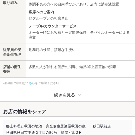
取り組み
体調不良の方への自粛呼びかけあり、店内に消毒液設置
客席へのご案内
他グループとの相席禁止
テーブル/カウンターサービス
オーダー時にお客様と一定間隔保持、モバイルオーダーによる
注文
従業員の安
勤務時の検温、頻繁な手洗い
全衛生管理
店舗の衛生
多数の人が触れる箇所の消毒、備品/卓上設置物の消毒
管理
※各項目の詳細は
こちら
をご確認ください。
続きを見る
たばこ
お店の情報をシェア
禁煙・喫煙
全席喫煙可
分煙対応可能｜詳しくは店舗へお問い合わせください。
郷土料理と秋田の地酒 完全個室居酒屋秋田の蔵 秋田駅前店
秋田県秋田市中通２丁目7番6号 緑屋ビル２F
喫煙専用室
なし