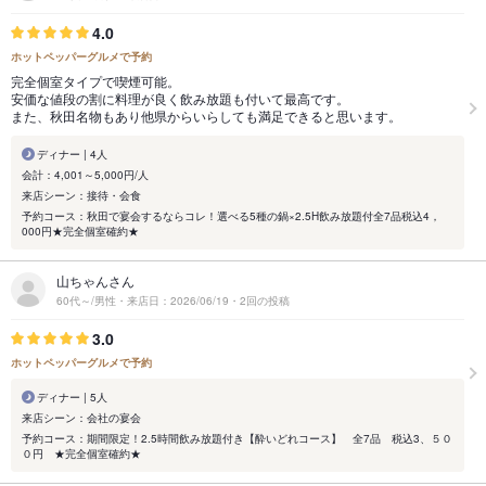
4.0
ホットペッパーグルメで予約
完全個室タイプで喫煙可能。
安価な値段の割に料理が良く飲み放題も付いて最高です。
また、秋田名物もあり他県からいらしても満足できると思います。
ディナー | 4人
会計：4,001～5,000円/人
来店シーン：接待・会食
予約コース：秋田で宴会するならコレ！選べる5種の鍋×2.5H飲み放題付全7品税込4，
000円★完全個室確約★
山ちゃんさん
60代～/男性・来店日：2026/06/19・2回の投稿
3.0
ホットペッパーグルメで予約
ディナー | 5人
来店シーン：会社の宴会
予約コース：期間限定！2.5時間飲み放題付き【酔いどれコース】 全7品 税込3、５０
０円 ★完全個室確約★