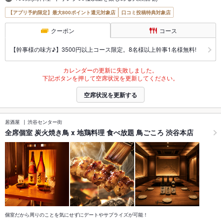
【アプリ予約限定】最大800ポイント還元対象店
口コミ投稿特典対象店
クーポン
コース
【幹事様の味方♪】3500円以上コース限定。8名様以上幹事1名様無料!
カレンダーの更新に失敗しました。
下記ボタンを押して空席状況を更新してください。
空席状況を更新する
居酒屋
渋谷センター街
全席個室 炭火焼き鳥 x 地鶏料理 食べ放題 鳥ごころ 渋谷本店
個室だから周りのことを気にせずにデートやサプライズが可能！