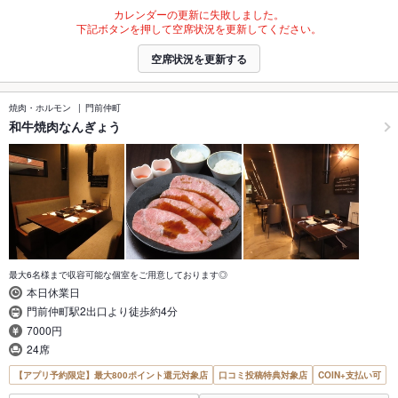
カレンダーの更新に失敗しました。
下記ボタンを押して空席状況を更新してください。
空席状況を更新する
焼肉・ホルモン
門前仲町
和牛焼肉なんぎょう
最大6名様まで収容可能な個室をご用意しております◎
本日休業日
門前仲町駅2出口より徒歩約4分
7000円
24席
【アプリ予約限定】最大800ポイント還元対象店
口コミ投稿特典対象店
COIN+支払い可