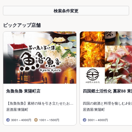
検索条件変更
ピックアップ店舗
魚魯魚魯 東陽町店
四国郷土活性化 藁家88 
【魚魯魚魯】素材の味を引き立たせたお…
四国の銘酒と料理を愉しむ♪全
居酒屋/東陽町
居酒屋/東陽町
3001～4000円
1001～1500円
3001～4000円