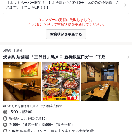
【ホットペーパー限定！！】お会計から10%OFF、席のみの予約適用さ
れます、【当日もOK！！】
カレンダーの更新に失敗しました。
下記ボタンを押して空席状況を更新してください。
空席状況を更新する
居酒屋
新橋
焼き鳥 居酒屋 「三代目」鳥メロ 新橋銀座口ガード下店
ゆったり足を伸ばせる掘りごたつ個室完備☆
15:00～翌3:00
新橋駅 日比谷口徒歩1分
2400円（通常平均）3500円（宴会平均）
196席(鳥料理×ドリンク90種以上を楽しめる大衆酒場)