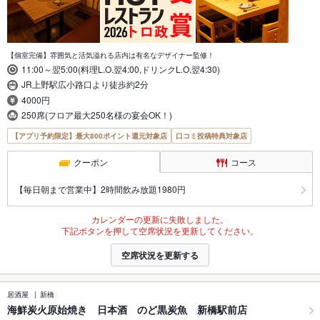
【個室完備】雰囲気と活気溢れる店内は有名なデザイナー監修！
11:00～翌5:00(料理L.O.翌4:00,ドリンクL.O.翌4:30)
JR上野駅広小路口より徒歩約2分
4000円
250席(フロア最大250名様の宴会OK！)
【アプリ予約限定】最大800ポイント還元対象店
口コミ投稿特典対象店
クーポン
コース
【毎日朝まで営業中】2時間飲み放題1980円
カレンダーの更新に失敗しました。
下記ボタンを押して空席状況を更新してください。
空席状況を更新する
居酒屋
新橋
海鮮炭火原始焼き 日本酒 のど黒炭魚 新橋駅前店