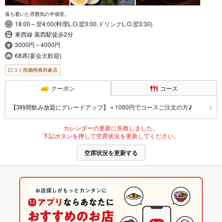
落ち着いた雰囲気の半個室。
18:00～翌4:00(料理L.O.翌3:00,ドリンクL.O.翌3:30)
東西線 葛西駅徒歩2分
3000円～4000円
68席(宴会大歓迎)
口コミ投稿特典対象店
クーポン
コース
【3時間飲み放題にグレードアップ】＋1000円でコースご注文の方♪
カレンダーの更新に失敗しました。
下記ボタンを押して空席状況を更新してください。
空席状況を更新する