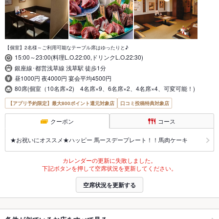
【個室】2名様～ご利用可能なテーブル席はゆったりと♪
15:00～23:00(料理L.O.22:00,ドリンクL.O.22:30)
銀座線･都営浅草線 浅草駅 徒歩1分
昼1000円 夜4000円 宴会平均4500円
80席(個室（10名席×2) 4名席×9、6名席×2、4名席×4、可変可能！)
【アプリ予約限定】最大800ポイント還元対象店
口コミ投稿特典対象店
クーポン
コース
★お祝いにオススメ★ハッピー 馬ースデープレート！！馬肉ケーキ
カレンダーの更新に失敗しました。
下記ボタンを押して空席状況を更新してください。
空席状況を更新する