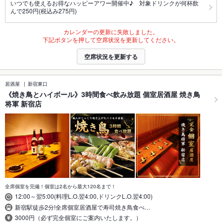
いつでも使えるお得なハッピーアワー開催中♪ 対象ドリンクが何杯飲
んで250円(税込み275円)
カレンダーの更新に失敗しました。
下記ボタンを押して空席状況を更新してください。
空席状況を更新する
居酒屋
新宿東口
《焼き鳥とハイボール》3時間食べ飲み放題 個室居酒屋 焼き鳥
将軍 新宿店
全席個室を完備！個室は2名から最大120名まで！
12:00～翌5:00(料理L.O.翌4:00,ドリンクL.O.翌4:00)
新宿駅徒歩2分!全席個室居酒屋で寿司焼き鳥食べ…
3000円（必ず完全個室にご案内いたします。）