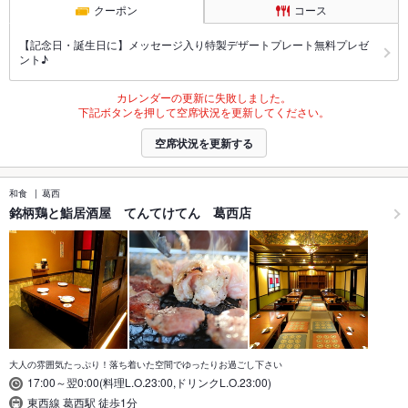
クーポン
コース
【記念日・誕生日に】メッセージ入り特製デザートプレート無料プレゼ
ント♪
カレンダーの更新に失敗しました。
下記ボタンを押して空席状況を更新してください。
空席状況を更新する
和食
葛西
銘柄鶏と鮨居酒屋 てんてけてん 葛西店
大人の雰囲気たっぷり！落ち着いた空間でゆったりお過ごし下さい
17:00～翌0:00(料理L.O.23:00,ドリンクL.O.23:00)
東西線 葛西駅 徒歩1分