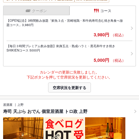
クーポン
コース
【OPEN記念】3時間飲み放題「鮮魚３点・宮崎地鶏・和牛肉寿司含む焼き鳥食べ放
題コース」3,980円
3,980円
（税込）
【毎日３時間プレミアム飲み放題】刺身五点・熟成ハラミ・黒毛和牛すき焼き
SHIKIENコース 5000円
5,000円
（税込）
カレンダーの更新に失敗しました。
下記ボタンを押して空席状況を更新してください。
空席状況を更新する
居酒屋
上野
寿司 天ぷら おでん 個室居酒屋 トロ政 上野