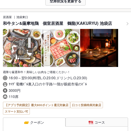
空席状況を更新する
居酒屋
池袋東口
和牛タン&薩摩地鶏 個室居酒屋 鶴龍(KAKURYU) 池袋店
霜降り厳選和牛！美味しいお肉をご堪能ください！
16:00～翌0:00(料理L.O.23:00,ドリンクL.O.23:30)
ﾔﾏﾀﾞ電機ﾋﾞﾙ裏入口の十字路/一階が眼鏡市場のﾋﾞﾙ
3000円
110席
【アプリ予約限定】最大800ポイント還元対象店
口コミ投稿特典対象店
スマート支払い可
クーポン
コース