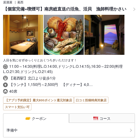
居酒屋
葛西
【個室完備×喫煙可】南房総直送の活魚、活貝 漁師料理かさい
人目を気にせずゆっくりとおくつろぎいただけます！
11:00～14:30(料理L.O.14:00,ドリンクL.O.14:15),16:30～22:00(料理
L.O.21:30,ドリンクL.O.21:45)
【葛西駅】北口より徒歩1分
【ランチ】1,150円～2,500円 【ディナー】4,0…
40席
【アプリ予約限定】最大800ポイント還元対象店
口コミ投稿特典対象店
スマート支払い可
クーポン
コース
準備中