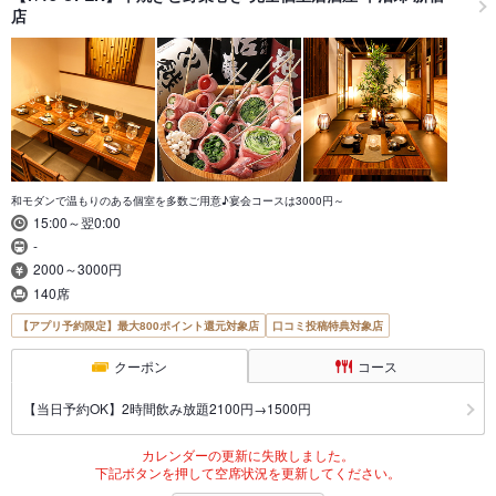
店
和モダンで温もりのある個室を多数ご用意♪宴会コースは3000円～
15:00～翌0:00
-
2000～3000円
140席
【アプリ予約限定】最大800ポイント還元対象店
口コミ投稿特典対象店
クーポン
コース
【当日予約OK】2時間飲み放題2100円→1500円
カレンダーの更新に失敗しました。
下記ボタンを押して空席状況を更新してください。