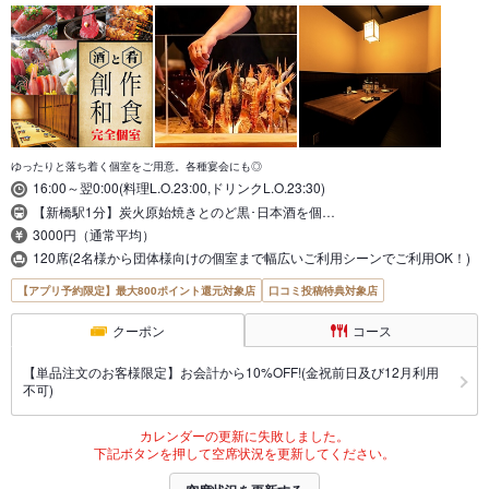
ゆったりと落ち着く個室をご用意。各種宴会にも◎
16:00～翌0:00(料理L.O.23:00,ドリンクL.O.23:30)
【新橋駅1分】炭火原始焼きとのど黒･日本酒を個…
3000円（通常平均）
120席(2名様から団体様向けの個室まで幅広いご利用シーンでご利用OK！)
【アプリ予約限定】最大800ポイント還元対象店
口コミ投稿特典対象店
クーポン
コース
【単品注文のお客様限定】お会計から10%OFF!(金祝前日及び12月利用
不可)
カレンダーの更新に失敗しました。
下記ボタンを押して空席状況を更新してください。