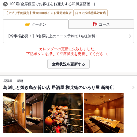
100席(全席個室でお客様をお迎えする和風居酒屋！)
【アプリ予約限定】最大800ポイント還元対象店
口コミ投稿特典対象店
クーポン
コース
【幹事様必見！】8名様以上のコース予約で1名様無料！
カレンダーの更新に失敗しました。
下記ボタンを押して空席状況を更新してください。
空席状況を更新する
居酒屋
新橋
鳥刺しと焼き鳥が旨い店 居酒屋 権兵衛のいろり屋 新橋店