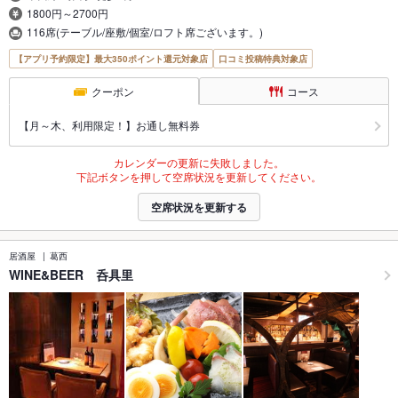
1800円～2700円
116席(テーブル/座敷/個室/ロフト席ございます。)
【アプリ予約限定】最大350ポイント還元対象店
口コミ投稿特典対象店
クーポン
コース
【月～木、利用限定！】お通し無料券
カレンダーの更新に失敗しました。
下記ボタンを押して空席状況を更新してください。
空席状況を更新する
居酒屋
葛西
WINE&BEER 呑具里