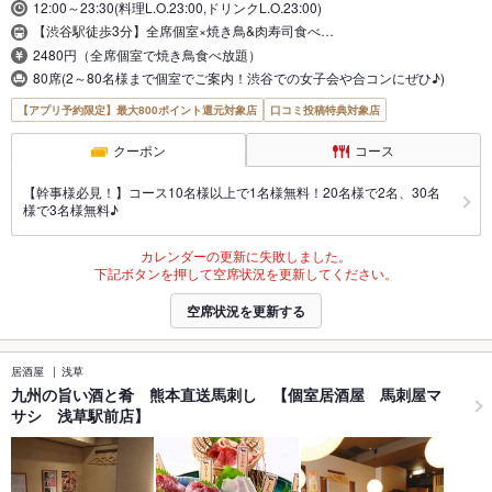
12:00～23:30(料理L.O.23:00,ドリンクL.O.23:00)
【渋谷駅徒歩3分】全席個室×焼き鳥&肉寿司食べ…
2480円（全席個室で焼き鳥食べ放題）
80席(2～80名様まで個室でご案内！渋谷での女子会や合コンにぜひ♪)
【アプリ予約限定】最大800ポイント還元対象店
口コミ投稿特典対象店
クーポン
コース
【幹事様必見！】コース10名様以上で1名様無料！20名様で2名、30名
様で3名様無料♪
カレンダーの更新に失敗しました。
下記ボタンを押して空席状況を更新してください。
空席状況を更新する
居酒屋
浅草
九州の旨い酒と肴 熊本直送馬刺し 【個室居酒屋 馬刺屋マ
サシ 浅草駅前店】