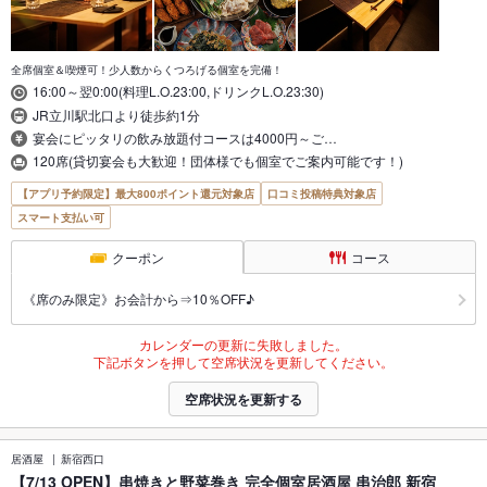
全席個室＆喫煙可！少人数からくつろげる個室を完備！
16:00～翌0:00(料理L.O.23:00,ドリンクL.O.23:30)
JR立川駅北口より徒歩約1分
宴会にピッタリの飲み放題付コースは4000円～ご…
120席(貸切宴会も大歓迎！団体様でも個室でご案内可能です！)
【アプリ予約限定】最大800ポイント還元対象店
口コミ投稿特典対象店
スマート支払い可
クーポン
コース
《席のみ限定》お会計から⇒10％OFF♪
カレンダーの更新に失敗しました。
下記ボタンを押して空席状況を更新してください。
空席状況を更新する
居酒屋
新宿西口
【7/13 OPEN】串焼きと野菜巻き 完全個室居酒屋 串治郎 新宿