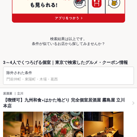
検索結果は以上です。
条件が似ているお店から探してみませんか？
3～4人でくつろげる個室｜東京で検索したグルメ・クーポン情報
除外された条件
門前仲町・東陽町・木場・葛西
居酒屋
立川
【喫煙可】九州和食×はかた地どり 完全個室居酒屋 霧島屋 立川
本店