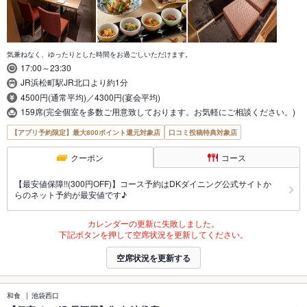
気兼ねなく、ゆったりとした時間をお過ごしいただけます。
17:00～23:30
JR浜松町駅JR北口より約1分
4500円(通常平均)／4300円(宴会平均)
159席(完全個室を多数ご用意致しております。お気軽にご相談ください。)
【アプリ予約限定】最大800ポイント還元対象店
口コミ投稿特典対象店
クーポン
コース
【最安値保障!!(300円OFF)】コース予約はDKダイニング公式サイトか
らのネット予約が最安値です♪
カレンダーの更新に失敗しました。
下記ボタンを押して空席状況を更新してください。
空席状況を更新する
和食
池袋西口