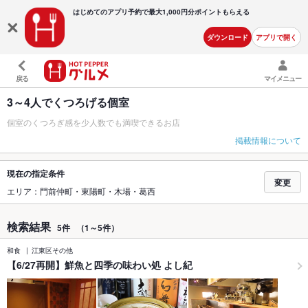
はじめてのアプリ予約で最大
1,000円分ポイントもらえる
ダウンロード
アプリで開く
戻る
マイメニュー
3～4人でくつろげる個室
個室のくつろぎ感を少人数でも満喫できるお店
掲載情報について
現在の指定条件
変更
エリア：門前仲町・東陽町・木場・葛西
検索結果
5件
（1～5件）
和食
江東区その他
【6/27再開】鮮魚と四季の味わい処 よし紀