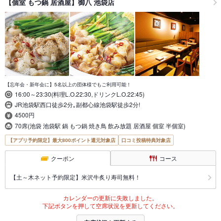
【個室 もつ鍋 居酒屋】御八 池袋店
【忘年会・新年会に】5名以上の団体様でもご利用可能！
16:00～23:30(料理L.O.22:30,ドリンクL.O.22:45)
JR池袋駅西口徒歩2分｡副都心線池袋駅徒歩2分!
4500円
70席(池袋 池袋駅 鍋 もつ鍋 焼き鳥 飲み放題 居酒屋 個室 半個室)
【アプリ予約限定】最大800ポイント還元対象店
口コミ投稿特典対象店
クーポン
コース
【土～木ネット予約限定】米沢牛炙り寿司無料！
カレンダーの更新に失敗しました。
下記ボタンを押して空席状況を更新してください。