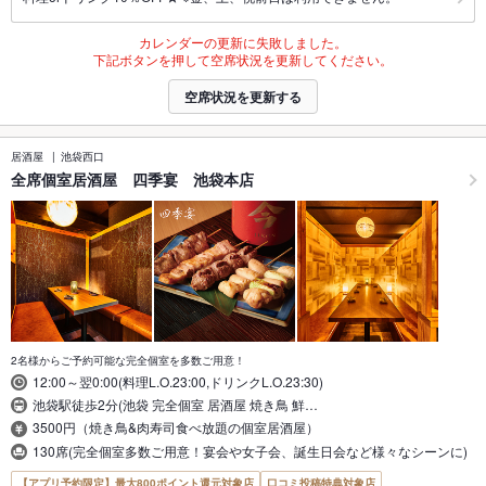
カレンダーの更新に失敗しました。
下記ボタンを押して空席状況を更新してください。
空席状況を更新する
居酒屋
池袋西口
全席個室居酒屋 四季宴 池袋本店
2名様からご予約可能な完全個室を多数ご用意！
12:00～翌0:00(料理L.O.23:00,ドリンクL.O.23:30)
池袋駅徒歩2分(池袋 完全個室 居酒屋 焼き鳥 鮮…
3500円（焼き鳥&肉寿司食べ放題の個室居酒屋）
130席(完全個室多数ご用意！宴会や女子会、誕生日会など様々なシーンに)
【アプリ予約限定】最大800ポイント還元対象店
口コミ投稿特典対象店