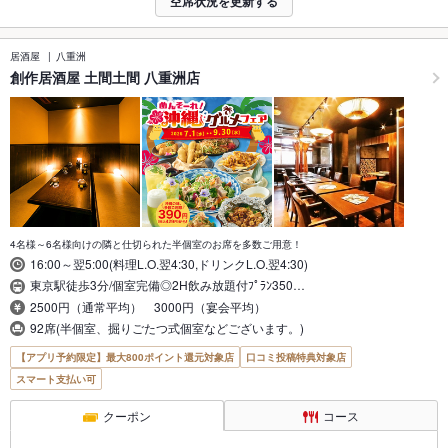
空席状況を更新する
居酒屋
八重洲
創作居酒屋 土間土間 八重洲店
4名様～6名様向けの隣と仕切られた半個室のお席を多数ご用意！
16:00～翌5:00(料理L.O.翌4:30,ドリンクL.O.翌4:30)
東京駅徒歩3分/個室完備◎2H飲み放題付ﾌﾟﾗﾝ350…
2500円（通常平均） 3000円（宴会平均）
92席(半個室、掘りごたつ式個室などございます。)
【アプリ予約限定】最大800ポイント還元対象店
口コミ投稿特典対象店
スマート支払い可
クーポン
コース