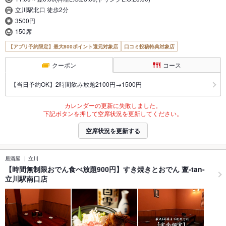
立川駅北口 徒歩2分
3500円
150席
【アプリ予約限定】最大800ポイント還元対象店
口コミ投稿特典対象店
クーポン
コース
【当日予約OK】2時間飲み放題2100円→1500円
カレンダーの更新に失敗しました。
下記ボタンを押して空席状況を更新してください。
空席状況を更新する
居酒屋
立川
【時間無制限おでん食べ放題900円】すき焼きとおでん 亶-tan-
立川駅南口店