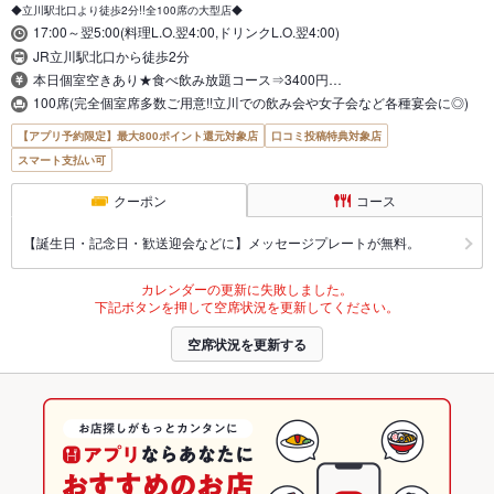
◆立川駅北口より徒歩2分!!全100席の大型店◆
17:00～翌5:00(料理L.O.翌4:00,ドリンクL.O.翌4:00)
JR立川駅北口から徒歩2分
本日個室空きあり★食べ飲み放題コース⇒3400円…
100席(完全個室席多数ご用意!!立川での飲み会や女子会など各種宴会に◎)
【アプリ予約限定】最大800ポイント還元対象店
口コミ投稿特典対象店
スマート支払い可
クーポン
コース
【誕生日・記念日・歓送迎会などに】メッセージプレートが無料。
カレンダーの更新に失敗しました。
下記ボタンを押して空席状況を更新してください。
空席状況を更新する