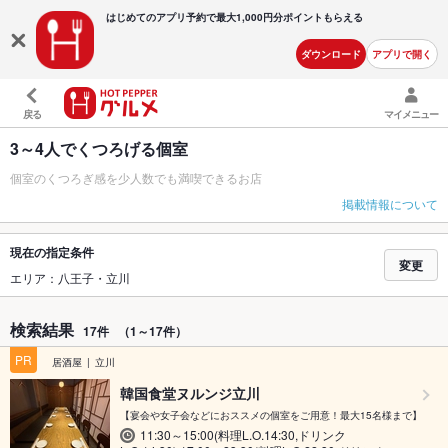
はじめてのアプリ予約で最大
1,000円分ポイントもらえる
ダウンロード
アプリで開く
戻る
マイメニュー
3～4人でくつろげる個室
個室のくつろぎ感を少人数でも満喫できるお店
掲載情報について
現在の指定条件
変更
エリア：八王子・立川
検索結果
17件
（1～17件）
PR
居酒屋
立川
韓国食堂ヌルンジ立川
【宴会や女子会などにおススメの個室をご用意！最大15名様まで】
11:30～15:00(料理L.O.14:30,ドリンク