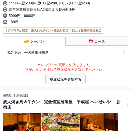
11:30～翌5:00(料理L.O.翌4:00,ドリンクL.O.翌4:30)
都営浅草線五反田駅A6出口より徒歩約3分
5000円～6000円
180席
【アプリ予約限定】最大800ポイント還元対象店
口コミ投稿特典対象店
クーポン
コース
10名予約 一名幹事様無料
カレンダーの更新に失敗しました。
下記ボタンを押して空席状況を更新してください。
空席状況を更新する
居酒屋
新宿西口
炭火焼き鳥＆牛タン 完全個室居酒屋 平成屋-へいせいや- 新
宿店