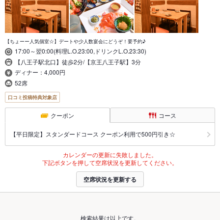
【ちょーー人気個室☆】デートや少人数宴会にどうぞ！要予約♪
17:00～翌0:00(料理L.O.23:00,ドリンクL.O.23:30)
【八王子駅北口】徒歩2分/【京王八王子駅】3分
ディナー：4,000円
52席
口コミ投稿特典対象店
クーポン
コース
【平日限定】スタンダードコース クーポン利用で500円引き☆
カレンダーの更新に失敗しました。
下記ボタンを押して空席状況を更新してください。
空席状況を更新する
検索結果は以上です。