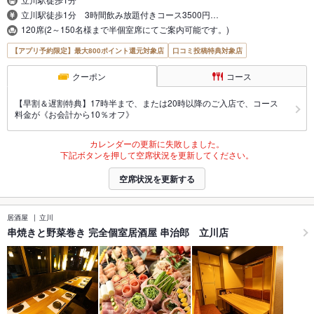
立川駅徒歩1分 3時間飲み放題付きコース3500円…
120席(2～150名様まで半個室席にてご案内可能です。)
【アプリ予約限定】最大800ポイント還元対象店
口コミ投稿特典対象店
クーポン
コース
【早割＆遅割特典】17時半まで、または20時以降のご入店で、コース
料金が《お会計から10％オフ》
カレンダーの更新に失敗しました。
下記ボタンを押して空席状況を更新してください。
空席状況を更新する
居酒屋
立川
串焼きと野菜巻き 完全個室居酒屋 串治郎 立川店