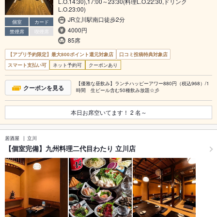
L.O.14:30),17:00～23:30(料理L.O.22:30,ドリンク
L.O.23:00)
JR立川駅南口徒歩2分
個室
カード
4000円
禁煙席
喫煙席
85席
【アプリ予約限定】最大800ポイント還元対象店
口コミ投稿特典対象店
スマート支払い可
ネット予約可
クーポンあり
【優雅な昼飲み】ランチハッピーアワー880円（税込968）/1
クーポンを見る
時間 生ビール含む50種飲み放題☆彡
本日お席空いてます！
2
名～
居酒屋
立川
【個室完備】九州料理二代目わたり 立川店