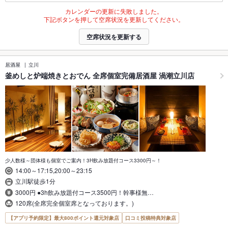
カレンダーの更新に失敗しました。
下記ボタンを押して空席状況を更新してください。
空席状況を更新する
居酒屋
立川
釜めしと炉端焼きとおでん 全席個室完備居酒屋 渦潮立川店
少人数様～団体様も個室でご案内！3H飲み放題付コース3300円～！
14:00～17:15,20:00～23:15
立川駅徒歩1分
3000円 ●3h飲み放題付コース3500円！幹事様無…
120席(全席完全個室席となっております。)
【アプリ予約限定】最大800ポイント還元対象店
口コミ投稿特典対象店