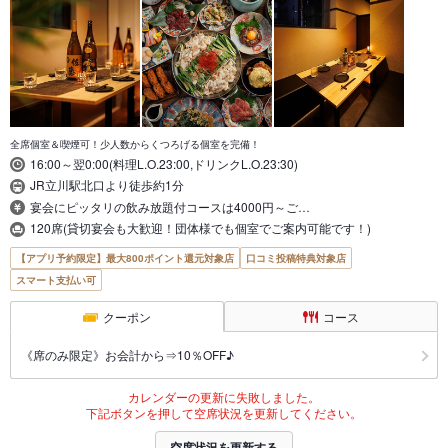
全席個室＆喫煙可！少人数からくつろげる個室を完備！
16:00～翌0:00(料理L.O.23:00,ドリンクL.O.23:30)
JR立川駅北口より徒歩約1分
宴会にピッタリの飲み放題付コースは4000円～ご…
120席(貸切宴会も大歓迎！団体様でも個室でご案内可能です！)
【アプリ予約限定】最大800ポイント還元対象店
口コミ投稿特典対象店
スマート支払い可
クーポン
コース
《席のみ限定》お会計から⇒10％OFF♪
カレンダーの更新に失敗しました。
下記ボタンを押して空席状況を更新してください。
空席状況を更新する