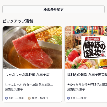
検索条件変更
ピックアップ店舗
しゃぶしゃぶ温野菜 八王子店
目利きの銀次 八王子南口
しゃぶしゃぶ 肉 食べ放題 飲み放題…
★ゆったりお得★WEB予約限
居酒屋/八王子
居酒屋/八王子
3001～4000円
1001～1500円
3001～4000円