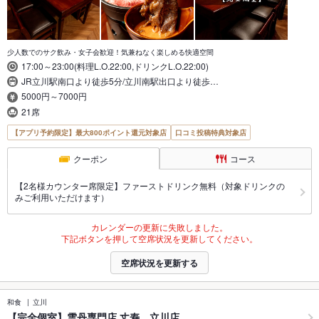
少人数でのサク飲み・女子会歓迎！気兼ねなく楽しめる快適空間
17:00～23:00(料理L.O.22:00,ドリンクL.O.22:00)
JR立川駅南口より徒歩5分/立川南駅出口より徒歩…
5000円～7000円
21席
【アプリ予約限定】最大800ポイント還元対象店
口コミ投稿特典対象店
クーポン
コース
【2名様カウンター席限定】ファーストドリンク無料（対象ドリンクの
みご利用いただけます）
カレンダーの更新に失敗しました。
下記ボタンを押して空席状況を更新してください。
空席状況を更新する
和食
立川
【完全個室】雲丹専門店 丈寿 立川店