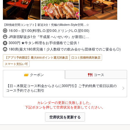
【和情緒空間コンセプト】駅近3分！究極のModern-Style空間…☆
16:00～翌1:00(料理L.O.翌0:00,ドリンクL.O.翌0:00)
JR新宿駅徒歩1分『平成屋 へいせいや』が新宿に…
3000円 ★牛タン料理をお手頃価格でご提供！
180席(最大180席完備！少人数様での飲み会から団体様でのご宴会も◎)
【アプリ予約限定】最大800ポイント還元対象店
口コミ投稿特典対象店
スマート支払い可
クーポン
コース
【日～木限定コース料金からさらに300円引】ご予約特典で前日以前の
コース予約でさらに割引
カレンダーの更新に失敗しました。
下記ボタンを押して空席状況を更新してください。
空席状況を更新する