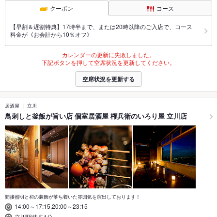
クーポン
コース
【早割＆遅割特典】17時半まで、または20時以降のご入店で、コース
料金が《お会計から10％オフ》
カレンダーの更新に失敗しました。
下記ボタンを押して空席状況を更新してください。
空席状況を更新する
居酒屋
立川
鳥刺しと釜飯が旨い店 個室居酒屋 権兵衛のいろり屋 立川店
間接照明と和の装飾が落ち着いた雰囲気を演出しております！
14:00～17:15,20:00～23:15
立川駅徒歩1分