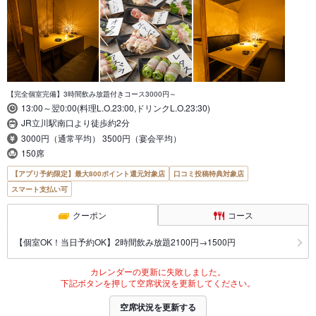
【完全個室完備】3時間飲み放題付きコース3000円～
13:00～翌0:00(料理L.O.23:00,ドリンクL.O.23:30)
JR立川駅南口より徒歩約2分
3000円（通常平均） 3500円（宴会平均）
150席
【アプリ予約限定】最大800ポイント還元対象店
口コミ投稿特典対象店
スマート支払い可
クーポン
コース
【個室OK！当日予約OK】2時間飲み放題2100円→1500円
カレンダーの更新に失敗しました。
下記ボタンを押して空席状況を更新してください。
空席状況を更新する