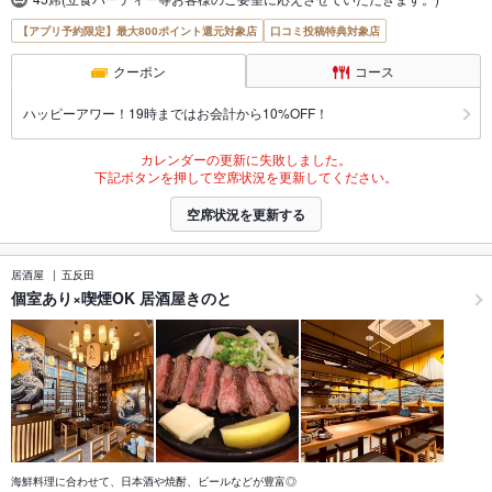
【アプリ予約限定】最大800ポイント還元対象店
口コミ投稿特典対象店
クーポン
コース
ハッピーアワー！19時まではお会計から10%OFF！
カレンダーの更新に失敗しました。
下記ボタンを押して空席状況を更新してください。
空席状況を更新する
居酒屋
五反田
個室あり×喫煙OK 居酒屋きのと
海鮮料理に合わせて、日本酒や焼酎、ビールなどが豊富◎