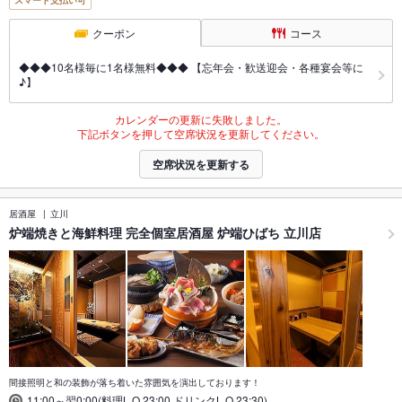
スマート支払い可
クーポン
コース
◆◆◆10名様毎に1名様無料◆◆◆ 【忘年会・歓送迎会・各種宴会等に
♪】
カレンダーの更新に失敗しました。
下記ボタンを押して空席状況を更新してください。
空席状況を更新する
居酒屋
立川
炉端焼きと海鮮料理 完全個室居酒屋 炉端ひばち 立川店
間接照明と和の装飾が落ち着いた雰囲気を演出しております！
11:00～翌0:00(料理L.O.23:00,ドリンクL.O.23:30)