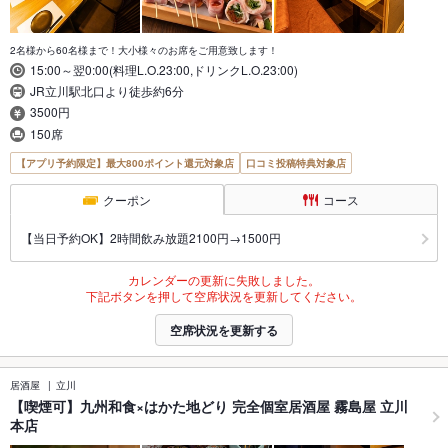
2名様から60名様まで！大小様々のお席をご用意致します！
15:00～翌0:00(料理L.O.23:00,ドリンクL.O.23:00)
JR立川駅北口より徒歩約6分
3500円
150席
【アプリ予約限定】最大800ポイント還元対象店
口コミ投稿特典対象店
クーポン
コース
【当日予約OK】2時間飲み放題2100円→1500円
カレンダーの更新に失敗しました。
下記ボタンを押して空席状況を更新してください。
空席状況を更新する
居酒屋
立川
【喫煙可】九州和食×はかた地どり 完全個室居酒屋 霧島屋 立川
本店