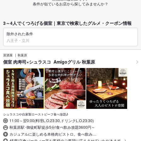
条件が似ているお店から探してみませんか？
3～4人でくつろげる個室｜東京で検索したグルメ・クーポン情報
除外された条件
八王子・立川
居酒屋
秋葉原
個室 肉寿司×シュラスコ Amigoグリル 秋葉原
シュラスコや自家製ローストビーフ食べ放題♪
11:00～翌0:00(料理L.O.23:30,ドリンクL.O.23:30)
秋葉原駅･御徒町駅徒歩5分!食べ飲み放題3600円～
カジュアルに楽しめる本格肉ビストロ。食べ飲み…
45席(立食パーティー等お客様のご要望に応えさせていただきます。)