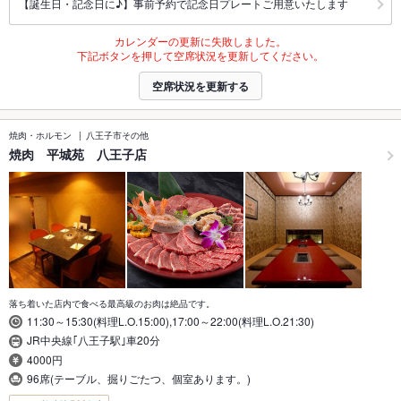
【誕生日・記念日に♪】事前予約で記念日プレートご用意いたします
カレンダーの更新に失敗しました。
下記ボタンを押して空席状況を更新してください。
空席状況を更新する
焼肉・ホルモン
八王子市その他
焼肉 平城苑 八王子店
落ち着いた店内で食べる最高級のお肉は絶品です。
11:30～15:30(料理L.O.15:00),17:00～22:00(料理L.O.21:30)
JR中央線｢八王子駅｣車20分
4000円
96席(テーブル、掘りごたつ、個室あります。)