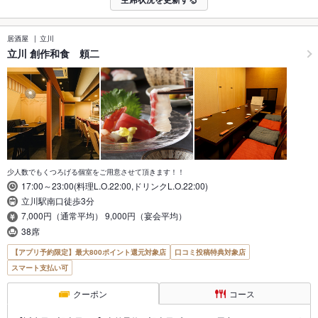
居酒屋
立川
立川 創作和食 頼二
少人数でもくつろげる個室をご用意させて頂きます！！
17:00～23:00(料理L.O.22:00,ドリンクL.O.22:00)
立川駅南口徒歩3分
7,000円（通常平均） 9,000円（宴会平均）
38席
【アプリ予約限定】最大800ポイント還元対象店
口コミ投稿特典対象店
スマート支払い可
クーポン
コース