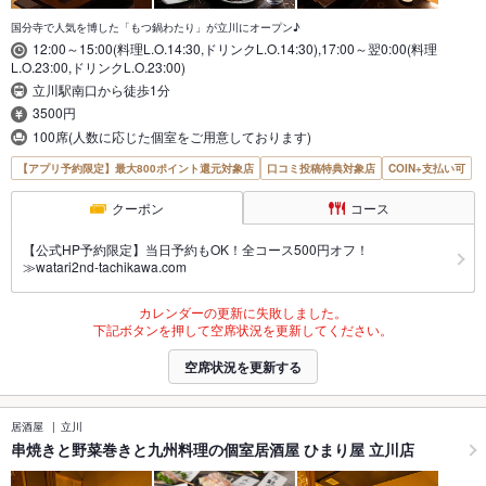
国分寺で人気を博した「もつ鍋わたり」が立川にオープン♪
12:00～15:00(料理L.O.14:30,ドリンクL.O.14:30),17:00～翌0:00(料理
L.O.23:00,ドリンクL.O.23:00)
立川駅南口から徒歩1分
3500円
100席(人数に応じた個室をご用意しております)
【アプリ予約限定】最大800ポイント還元対象店
口コミ投稿特典対象店
COIN+支払い可
クーポン
コース
【公式HP予約限定】当日予約もOK！全コース500円オフ！
≫watari2nd-tachikawa.com
カレンダーの更新に失敗しました。
下記ボタンを押して空席状況を更新してください。
空席状況を更新する
居酒屋
立川
串焼きと野菜巻きと九州料理の個室居酒屋 ひまり屋 立川店