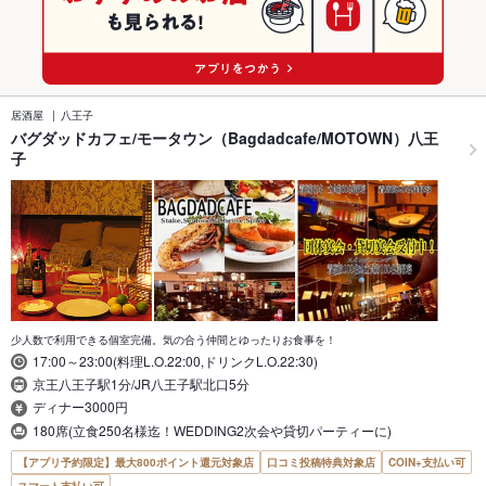
居酒屋
八王子
バグダッドカフェ/モータウン（Bagdadcafe/MOTOWN）八王
子
少人数で利用できる個室完備。気の合う仲間とゆったりお食事を！
17:00～23:00(料理L.O.22:00,ドリンクL.O.22:30)
京王八王子駅1分/JR八王子駅北口5分
ディナー3000円
180席(立食250名様迄！WEDDING2次会や貸切パーティーに)
【アプリ予約限定】最大800ポイント還元対象店
口コミ投稿特典対象店
COIN+支払い可