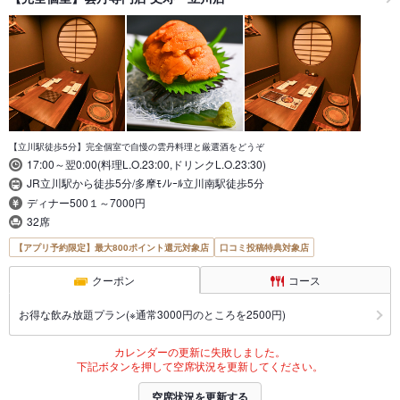
【立川駅徒歩5分】完全個室で自慢の雲丹料理と厳選酒をどうぞ
17:00～翌0:00(料理L.O.23:00,ドリンクL.O.23:30)
JR立川駅から徒歩5分/多摩ﾓﾉﾚｰﾙ立川南駅徒歩5分
ディナー500１～7000円
32席
【アプリ予約限定】最大800ポイント還元対象店
口コミ投稿特典対象店
クーポン
コース
お得な飲み放題プラン(※通常3000円のところを2500円)
カレンダーの更新に失敗しました。
下記ボタンを押して空席状況を更新してください。
空席状況を更新する