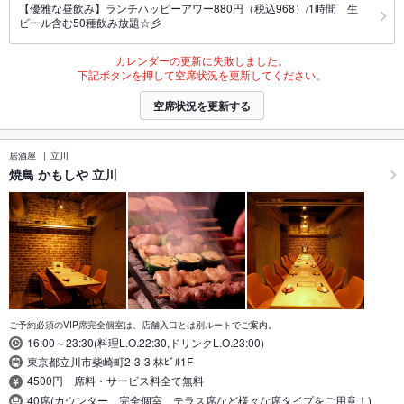
【優雅な昼飲み】ランチハッピーアワー880円（税込968）/1時間 生
ビール含む50種飲み放題☆彡
カレンダーの更新に失敗しました。
下記ボタンを押して空席状況を更新してください。
空席状況を更新する
居酒屋
立川
焼鳥 かもしや 立川
ご予約必須のVIP席完全個室は、店舗入口とは別ルートでご案内。
16:00～23:30(料理L.O.22:30,ドリンクL.O.23:00)
東京都立川市柴崎町2-3-3 林ﾋﾞﾙ1F
4500円 席料・サービス料全て無料
40席(カウンター、完全個室、テラス席など様々な席タイプをご用意！)