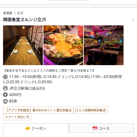
居酒屋
立川
韓国食堂ヌルンジ立川
【宴会や女子会などにおススメの個室をご用意！最大15名様まで】
11:30～15:00(料理L.O.14:30,ドリンクL.O.14:30),17:00～23:30(料理
L.O.22:30,ドリンクL.O.23:00)
JR立川駅南口徒歩2分
4000円
85席
【アプリ予約限定】最大800ポイント還元対象店
口コミ投稿特典対象店
スマート支払い可
クーポン
コース