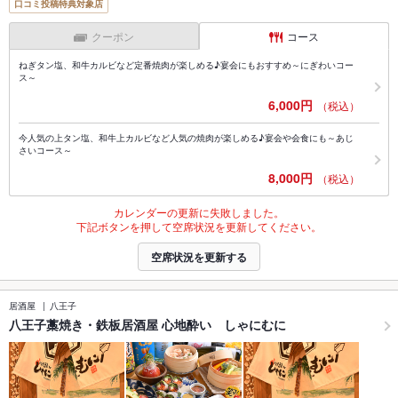
口コミ投稿特典対象店
クーポン
コース
ねぎタン塩、和牛カルビなど定番焼肉が楽しめる♪宴会にもおすすめ～にぎわいコー
ス～
6,000円
（税込）
今人気の上タン塩、和牛上カルビなど人気の焼肉が楽しめる♪宴会や会食にも～あじ
さいコース～
8,000円
（税込）
カレンダーの更新に失敗しました。
下記ボタンを押して空席状況を更新してください。
空席状況を更新する
居酒屋
八王子
八王子藁焼き・鉄板居酒屋 心地酔い しゃにむに