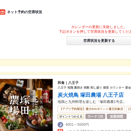
ネット予約の空席状況
カレンダーの更新に失敗しました。
下記ボタンを押して空席状況を更新してくだ
空席状況を更新する
和食｜八王子
八王子 地鶏 藁焼き 焼酎 刺し盛り 個室 カウンター 宴
炭火焼鳥 塚田農場 八王子店
地鶏と九州料理を楽しむ「塚田農農1号店」
【アプリ予約限定】最大800ポイント還元対象店
口
ポイントつかえる
4001～5000円