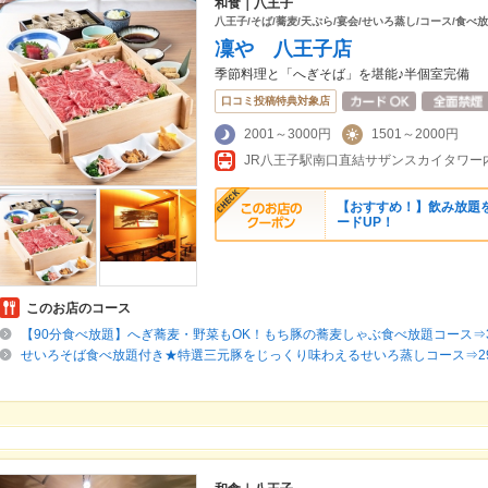
和食｜八王子
八王子/そば/蕎麦/天ぷら/宴会/せいろ蒸し/コース/食べ放
凜や 八王子店
季節料理と「へぎそば」を堪能♪半個室完備
口コミ投稿特典対象店
2001～3000円
1501～2000円
JR八王子駅南口直結サザンスカイタワー内
【おすすめ！】飲み放題を
ードUP！
このお店のコース
【90分食べ放題】へぎ蕎麦・野菜もOK！もち豚の蕎麦しゃぶ食べ放題コース⇒35
せいろそば食べ放題付き★特選三元豚をじっくり味わえるせいろ蒸しコース⇒298