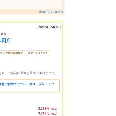
北海道 八王子駅前店
 貸切
和田店
コミ投稿特典対象店
スマート支払い可
国道16号バイパス沿い☆大型無料駐車場あり。ご宴会に最適な最大25名様まで入れる掘りごたつの座敷ございます！
放題ご利用でアニバーサリープレートプ
2,178円
（税込）
3,718円
（税込）