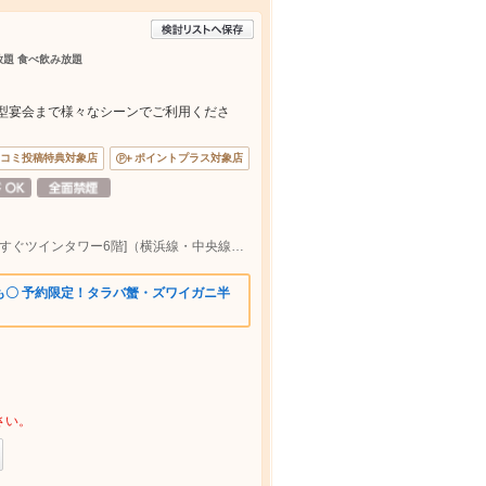
べ放題 食べ飲み放題
大型宴会まで様々なシーンでご利用くださ
コミ投稿特典対象店
ポイントプラス対象店
JR各線八王子駅北口 徒歩1分 [出たら左手すぐツインタワー6階]（横浜線・中央線など）
も〇 予約限定！タラバ蟹・ズワイガニ半
さい。