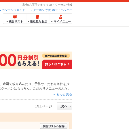
和食/八王子のおすすめ・クーポン情報
コンテンツガイド
クーポン 予約 ホットペッパー
検討リスト
最近見たお店
マイメニュー
、
寿司
で絞り込んだり、予算やこだわり条件を指
なクーポンはもちろん、こだわりメニュー
天ぷら
、
時間使える簡単便利なネット予約が使えるお店も拡
もっと見る
ホットペッパーグルメをご利用ください。
1/11ページ