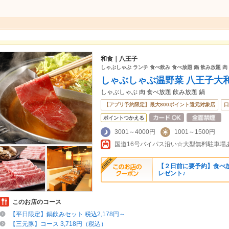
和食｜八王子
しゃぶしゃぶ ランチ 食べ飲み 食べ放題 鍋 飲み放題 肉
しゃぶしゃぶ温野菜 八王子大
しゃぶしゃぶ 肉 食べ放題 飲み放題 鍋
【アプリ予約限定】最大800ポイント還元対象店
口
ポイントつかえる
3001～4000円
1001～1500円
【２日前に要予約】食べ
レゼント♪
このお店のコース
【平日限定】鍋飲みセット 税込2,178円～
【三元豚】コース 3,718円（税込）