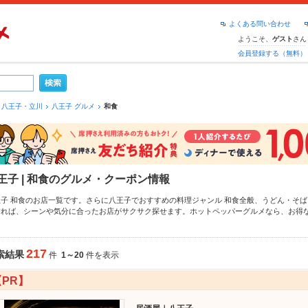
よくある問い合わせ
ようこそ、
さん
ゲスト
会員登録する（無料）
八王子・立川
八王子 グルメ
和食
王子 | 和食のグルメ・クーポン情報
王子 和食のお店一覧です。さらに八王子でおすすめの料理ジャンル
和食全般
、
うどん・そば
すれば、シーンや気分に合ったお店がサクサク探せます。ホットペッパーグルメなら、お得
らし寿司
、
そば
や季節のおすすめ料理など、お店の最新情報をご紹介しているので安心！24
中です。友達どうしの飲み会にも、会社の宴会にも、デートやパーティーにもお得に便利に
217
索結果
件
1～20
件を表示
【PR】