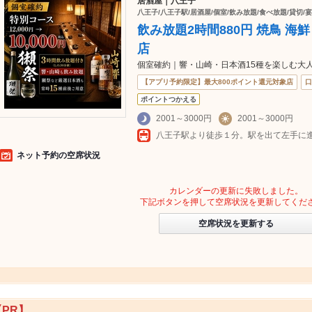
居酒屋｜八王子
八王子/八王子駅/居酒屋/個室/飲み放題/食べ放題/貸切/宴
飲み放題2時間880円 焼鳥 海
店
個室確約｜響・山崎・日本酒15種を楽しむ大
【アプリ予約限定】最大800ポイント還元対象店
口
ポイントつかえる
2001～3000円
2001～3000円
ネット予約の空席状況
カレンダーの更新に失敗しました。
下記ボタンを押して空席状況を更新してくだ
空席状況を更新する
【PR】