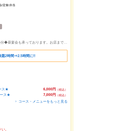
会/定食/弁当
京王八王子駅徒歩３分 JR八王子駅徒歩5分◆昼宴会も承っております。お店までお問い合わせください
2時間⇒2.5時間に!!
ース★
6,000円
（税込）
コース★
7,000円
（税込）
コース・メニューをもっと見る
さい。