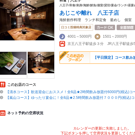
和食｜八王子
八王子/和食/刺身/海鮮/鮮魚/個室/貸切/宴会/ランチ/昼宴
あじこや離れ 八王子店
海鮮創作料理 ランチ和定食 釜めし 個室
口コミ投稿特典対象店
4001～5000円
1501～2000円
【平日限定】コース飲み放題
このお店のコース
【清水コース】歓送迎会におススメ！全8品★2時間飲み放題付6000円(税込)コ
【嵐山コース】ゆったり宴会に！全8品★2.5時間飲み放題付７０００円(税込)
ネット予約の空席状況
カレンダーの更新に失敗しました。
下記ボタンを押して空席状況を更新してくだ