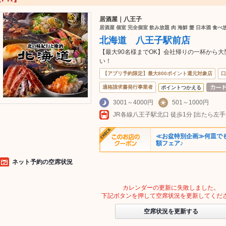
居酒屋｜八王子
居酒屋 個室 完全個室 飲み放題 肉 海鮮 蟹 日本酒 食
北海道 八王子駅前店
【最大90名様までOK】会社帰りの一杯から
い！
【アプリ予約限定】最大800ポイント還元対象店
口
適格請求書発行事業者
ポイントつかえる
3001～4000円
501～1000円
≪お盆特別企画≫何皿で
額フェア♪
ネット予約の空席状況
カレンダーの更新に失敗しました。
下記ボタンを押して空席状況を更新してくだ
空席状況を更新する