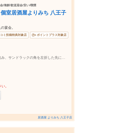
会/海鮮/歓送迎会/安い/喫煙
鮮 個室居酒屋よりみち 八王子
人の宴会。
コミ投稿特典対象店
ポイントプラス対象店
八王子駅より徒歩１分。駅を出て左手に進み、サンドラックの角を左折した先にございます。
さい。
居酒屋 よりみち 八王子店