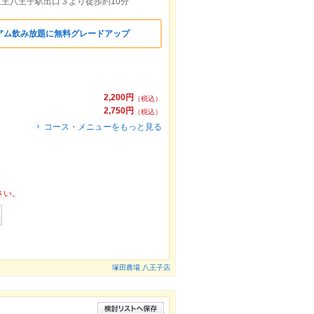
京王八王子駅出口３より徒歩約10分
アム飲み放題に無料グレードアップ
2,200円
（税込）
2,750円
（税込）
コース・メニューをもっと見る
さい。
塚田農場 八王子店