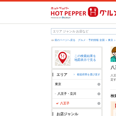
前のページへ戻る
グルメ・予約情報 全国
東京
この検索結果を
地図表示で見る
八
エリア
都道府県を選び直す
八
定
ち
東京
大
八王子・立川
検
八王子
お店ジャンル