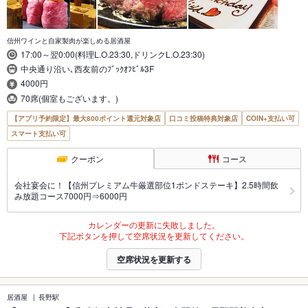
信州ワインと自家製肉が楽しめる居酒屋
17:00～翌0:00(料理L.O.23:30,ドリンクL.O.23:30)
中央通り沿い､西友前のﾌﾞｯｸｵﾌﾋﾞﾙ3F
4000円
70席(個室もございます。)
【アプリ予約限定】最大800ポイント還元対象店
口コミ投稿特典対象店
COIN+支払い可
スマート支払い可
クーポン
コース
会社宴会に！【信州プレミアム牛厳選部位1ポンドステーキ】2.5時間飲
み放題コース7000円⇒6000円
カレンダーの更新に失敗しました。
下記ボタンを押して空席状況を更新してください。
空席状況を更新する
居酒屋
長野駅