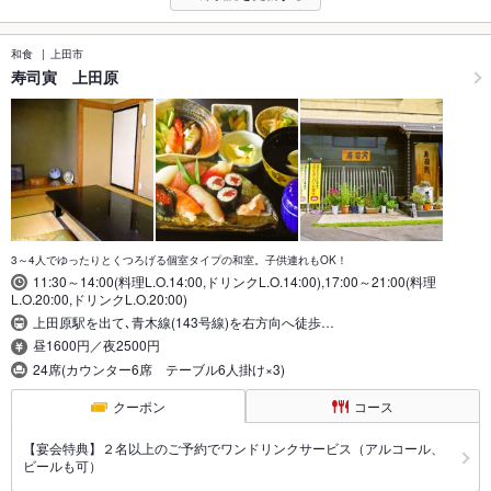
和食
上田市
寿司寅 上田原
3～4人でゆったりとくつろげる個室タイプの和室。子供連れもOK！
11:30～14:00(料理L.O.14:00,ドリンクL.O.14:00),17:00～21:00(料理
L.O.20:00,ドリンクL.O.20:00)
上田原駅を出て､青木線(143号線)を右方向へ徒歩…
昼1600円／夜2500円
24席(カウンター6席 テーブル6人掛け×3)
クーポン
コース
【宴会特典】２名以上のご予約でワンドリンクサービス（アルコール、
ビールも可）