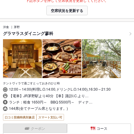
下記ボタンを押して空席状況を更新してください。
空席状況を更新する
洋食
茅野
グラマラスダイニング蓼科
テントヴィラで過ごすとっておきのひと時
12:00～14:00(料理L.O.14:00,ドリンクL.O.14:00),16:30～21:30
【電車】JR茅野駅より40分 【車】諏訪I.C.より…
ランチ：軽食 1650円～ BBQ 5500円～ ディナ…
144席(全てテーブル席となります。)
口コミ投稿特典対象店
スマート支払い可
クーポン
コース