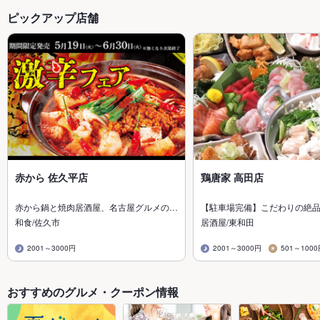
ピックアップ店舗
赤から 佐久平店
鶏唐家 高田店
赤から鍋と焼肉居酒屋、名古屋グルメの…
【駐車場完備】こだわりの絶
和食/佐久市
居酒屋/東和田
2001～3000円
2001～3000円
501～100
おすすめのグルメ・クーポン情報