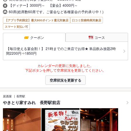
【ディナー】3000円～ 【宴会】4000円～
60席(総席数60席です。ご宴会など各種宴会の予約承り中！)
【アプリ予約限定】最大800ポイント還元対象店
口コミ投稿特典対象店
スマート支払い可
クーポン
コース
【毎日使える宴会割！】 21時までのご来店でお得★ 単品飲み放題2時
間2200円⇒1850円
カレンダーの更新に失敗しました。
下記ボタンを押して空席状況を更新してください。
空席状況を更新する
居酒屋
長野駅
やきとり家すみれ 長野駅前店