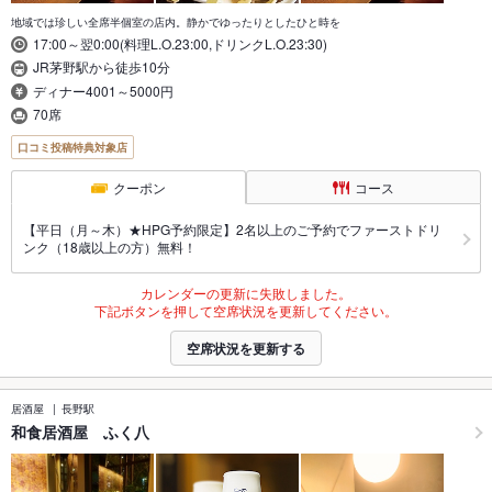
地域では珍しい全席半個室の店内。静かでゆったりとしたひと時を
17:00～翌0:00(料理L.O.23:00,ドリンクL.O.23:30)
JR茅野駅から徒歩10分
ディナー4001～5000円
70席
口コミ投稿特典対象店
クーポン
コース
【平日（月～木）★HPG予約限定】2名以上のご予約でファーストドリ
ンク（18歳以上の方）無料！
カレンダーの更新に失敗しました。
下記ボタンを押して空席状況を更新してください。
空席状況を更新する
居酒屋
長野駅
和食居酒屋 ふく八