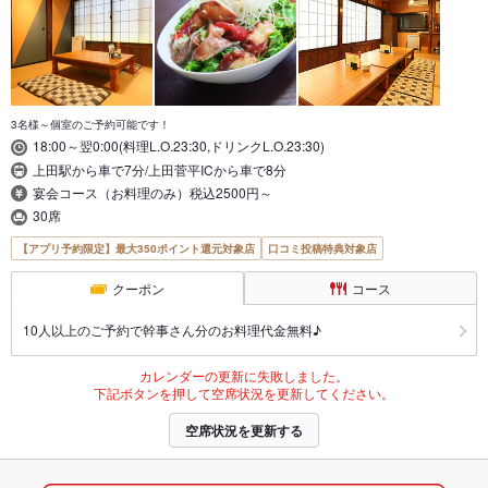
3名様～個室のご予約可能です！
18:00～翌0:00(料理L.O.23:30,ドリンクL.O.23:30)
上田駅から車で7分/上田菅平ICから車で8分
宴会コース（お料理のみ）税込2500円～
30席
【アプリ予約限定】最大350ポイント還元対象店
口コミ投稿特典対象店
クーポン
コース
10人以上のご予約で幹事さん分のお料理代金無料♪
カレンダーの更新に失敗しました。
下記ボタンを押して空席状況を更新してください。
空席状況を更新する