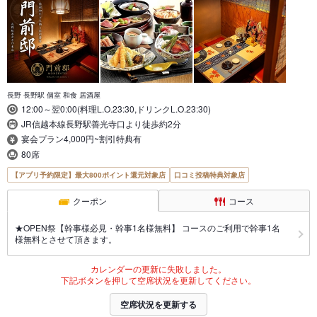
長野 長野駅 個室 和食 居酒屋
12:00～翌0:00(料理L.O.23:30,ドリンクL.O.23:30)
JR信越本線長野駅善光寺口より徒歩約2分
宴会プラン4,000円~割引特典有
80席
【アプリ予約限定】最大800ポイント還元対象店
口コミ投稿特典対象店
クーポン
コース
★OPEN祭【幹事様必見・幹事1名様無料】 コースのご利用で幹事1名
様無料とさせて頂きます。
カレンダーの更新に失敗しました。
下記ボタンを押して空席状況を更新してください。
空席状況を更新する