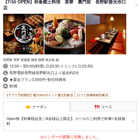
【7/30 OPEN】和食郷土料理 茶寮 裏門前 長野駅善光寺口
店
長野駅 長野 居酒屋 個室 喫煙 焼き鳥 鍋
12:00～翌0:00(料理L.O.23:30,ドリンクL.O.23:30)
長野電鉄長野線長野駅出口より徒歩約2分
★宴会プラン3,500円~割引特典有
80席
【アプリ予約限定】最大800ポイント還元対象店
口コミ投稿特典対象店
クーポン
コース
Open祭【幹事様必見◇8名様以上限定】コースのご利用で幹事1名様無
料
カレンダーの更新に失敗しました。