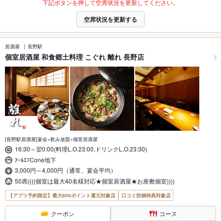
下記ボタンを押して空席状況を更新してください。
空席状況を更新する
居酒屋
長野駅
個室居酒屋 和食郷土料理 こぐれ 離れ 長野店
[長野駅居酒屋]宴会×飲み放題×個室居酒屋
16:30～翌0:00(料理L.O.23:00,ドリンクL.O.23:30)
ｱｰﾙｴﾌCone地下
3,000円～4,000円（通常、宴会平均）
50席((((個室は最大40名様対応★個室居酒屋★お座敷個室))))
【アプリ予約限定】最大800ポイント還元対象店
口コミ投稿特典対象店
クーポン
コース