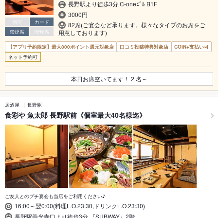
長野駅より徒歩3分 C-oneﾋﾞﾙ B1F
3000円
個室
カード
82席(ご宴会など承ります。様々なタイプのお席をご
禁煙席
喫煙席
用意しております)
【アプリ予約限定】最大800ポイント還元対象店
口コミ投稿特典対象店
COIN+支払い可
ネット予約可
本日お席空いてます！
2
名～
居酒屋
長野駅
食彩や 魚太郎 長野駅前《個室最大40名様迄》
ご友人とのプチ宴会も当店をご利用ください♪
16:00～翌0:00(料理L.O.23:30,ドリンクL.O.23:30)
長野駅善光寺口より徒歩3分 『SUBWAY』2階