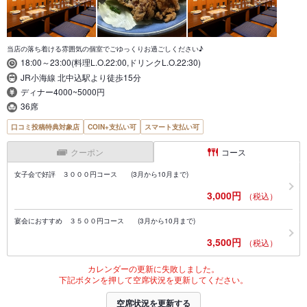
当店の落ち着ける雰囲気の個室でごゆっくりお過ごしください♪
18:00～23:00(料理L.O.22:00,ドリンクL.O.22:30)
JR小海線 北中込駅より徒歩15分
ディナー4000~5000円
36席
口コミ投稿特典対象店
COIN+支払い可
スマート支払い可
クーポン
コース
女子会で好評 ３０００円コース (3月から10月まで)
3,000円
（税込）
宴会におすすめ ３５００円コース (3月から10月まで)
3,500円
（税込）
カレンダーの更新に失敗しました。
下記ボタンを押して空席状況を更新してください。
空席状況を更新する