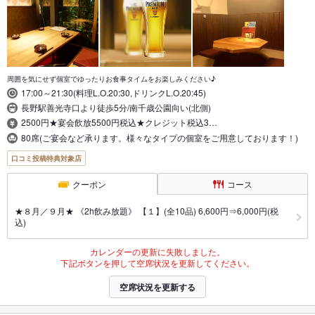
周囲を気にせず個室でゆったりお食事タイムをお楽しみください♪
17:00～21:30(料理L.O.20:30,ドリンクL.O.20:45)
長野駅善光寺口より徒歩5分/南千歳公園向い(北側)
2500円★宴会飲放5500円税込★クレジット税込3…
80席(ご宴会など承ります。様々なタイプの個室をご用意しております！)
口コミ投稿特典対象店
クーポン
コース
★８月／９月★ 《2h飲み放題》 【１】(全10品) 6,600円⇒6,000円(税
込)
カレンダーの更新に失敗しました。
下記ボタンを押して空席状況を更新してください。
空席状況を更新する