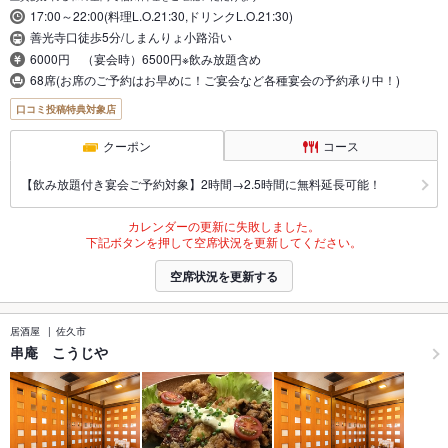
17:00～22:00(料理L.O.21:30,ドリンクL.O.21:30)
善光寺口徒歩5分/しまんりょ小路沿い
6000円 （宴会時）6500円※飲み放題含め
68席(お席のご予約はお早めに！ご宴会など各種宴会の予約承り中！)
口コミ投稿特典対象店
クーポン
コース
【飲み放題付き宴会ご予約対象】2時間→2.5時間に無料延長可能！
カレンダーの更新に失敗しました。
下記ボタンを押して空席状況を更新してください。
空席状況を更新する
居酒屋
佐久市
串庵 こうじや