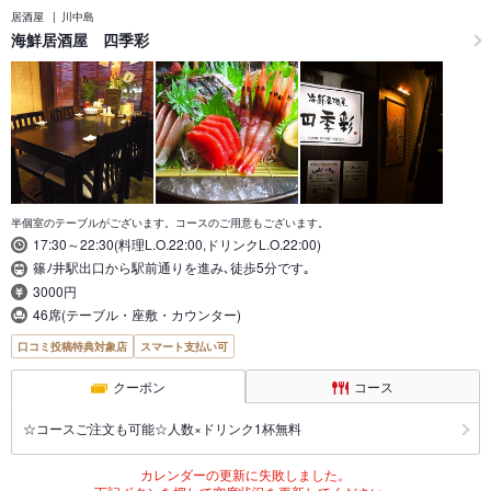
居酒屋
川中島
海鮮居酒屋 四季彩
半個室のテーブルがございます。コースのご用意もございます。
17:30～22:30(料理L.O.22:00,ドリンクL.O.22:00)
篠ﾉ井駅出口から駅前通りを進み､徒歩5分です｡
3000円
46席(テーブル・座敷・カウンター)
口コミ投稿特典対象店
スマート支払い可
クーポン
コース
☆コースご注文も可能☆人数×ドリンク1杯無料
カレンダーの更新に失敗しました。