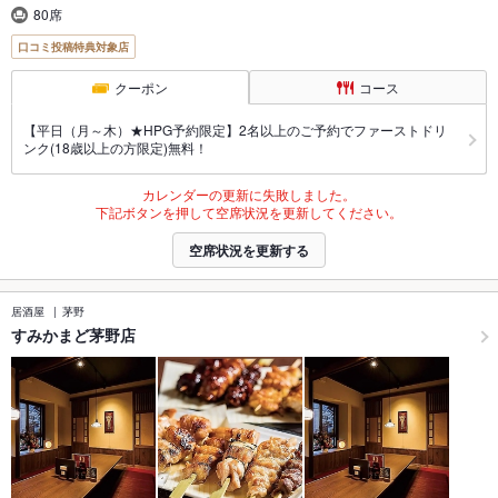
80席
口コミ投稿特典対象店
クーポン
コース
【平日（月～木）★HPG予約限定】2名以上のご予約でファーストドリ
ンク(18歳以上の方限定)無料！
カレンダーの更新に失敗しました。
下記ボタンを押して空席状況を更新してください。
空席状況を更新する
居酒屋
茅野
すみかまど茅野店