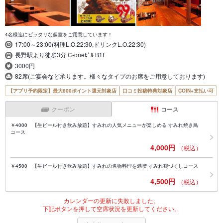
4名様迄にピッタリな個室をご用意しています！
17:00～23:00(料理L.O.22:30,ドリンクL.O.22:30)
長野駅より徒歩3分 C-oneﾋﾞﾙ B1F
3000円
82席(ご宴会など承ります。様々なタイプのお席をご用意しております)
【アプリ予約限定】最大800ポイント還元対象店
口コミ投稿特典対象店
COIN+支払い可
クーポン
コース
￥4000 【生ビール付き飲み放題】すみれの人気メニューが楽しめる すみれ焼き鳥
コース
4,000円
（税込）
￥4500 【生ビール付き飲み放題】すみれの名物料理を満喫 すみれ鶏づくしコース
4,500円
（税込）
カレンダーの更新に失敗しました。
下記ボタンを押して空席状況を更新してください。