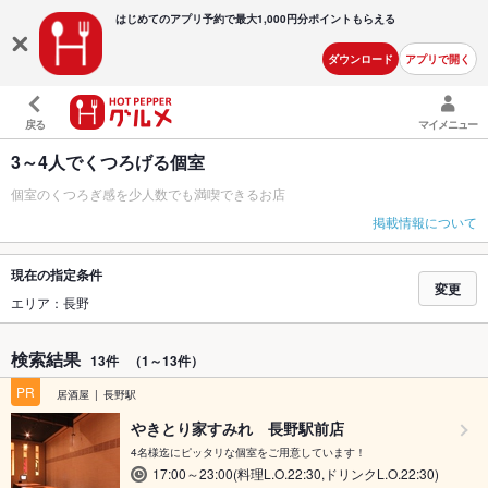
はじめてのアプリ予約で最大
1,000円分ポイントもらえる
ダウンロード
アプリで開く
戻る
マイメニュー
3～4人でくつろげる個室
個室のくつろぎ感を少人数でも満喫できるお店
掲載情報について
現在の指定条件
変更
エリア：長野
検索結果
13件
（1～13件）
PR
居酒屋
長野駅
やきとり家すみれ 長野駅前店
4名様迄にピッタリな個室をご用意しています！
17:00～23:00(料理L.O.22:30,ドリンクL.O.22:30)