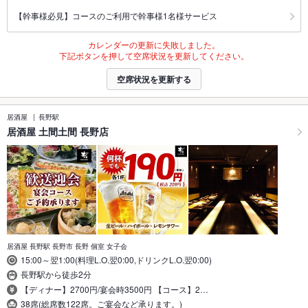
【幹事様必見】コースのご利用で幹事様1名様サービス
カレンダーの更新に失敗しました。
下記ボタンを押して空席状況を更新してください。
空席状況を更新する
居酒屋
長野駅
居酒屋 土間土間 長野店
居酒屋 長野駅 長野市 長野 個室 女子会
15:00～翌1:00(料理L.O.翌0:00,ドリンクL.O.翌0:00)
長野駅から徒歩2分
【ディナー】2700円/宴会時3500円 【コース】2…
38席(総席数122席。ご宴会など承ります。)