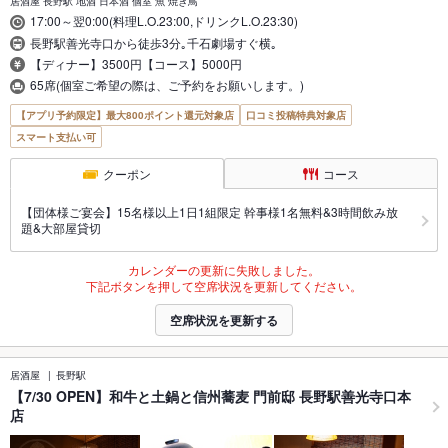
居酒屋 長野駅 地酒 日本酒 個室 魚 焼き鳥
17:00～翌0:00(料理L.O.23:00,ドリンクL.O.23:30)
長野駅善光寺口から徒歩3分｡千石劇場すぐ横｡
【ディナー】3500円【コース】5000円
65席(個室ご希望の際は、ご予約をお願いします。)
【アプリ予約限定】最大800ポイント還元対象店
口コミ投稿特典対象店
スマート支払い可
クーポン
コース
【団体様ご宴会】15名様以上1日1組限定 幹事様1名無料&3時間飲み放
題&大部屋貸切
カレンダーの更新に失敗しました。
下記ボタンを押して空席状況を更新してください。
空席状況を更新する
居酒屋
長野駅
【7/30 OPEN】和牛と土鍋と信州蕎麦 門前邸 長野駅善光寺口本
店