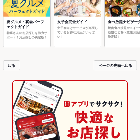
夏グルメ・宴会パーフ
女子会完全ガイド
食べ放題ナビゲー
ェクトガイド
女子会向けサービスが充実し
焼肉食べ放題やスイー
ているお得なお店がいっぱ
放題など食べ放題お店
幹事さんのお店探しを強力サ
い！
決定版！
ポート！お店探しの決定版！
戻る
ページの先頭へ戻る