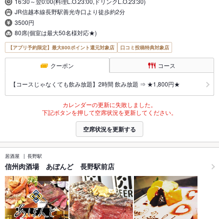
16:30～翌0:00(料理L.O.23:00,ドリンクL.O.23:30)
JR信越本線長野駅善光寺口より徒歩約2分
3500円
80席(個室は最大50名様対応★)
【アプリ予約限定】最大800ポイント還元対象店
口コミ投稿特典対象店
クーポン
コース
【コースじゃなくても飲み放題】2時間 飲み放題 ⇒ ★1,800円★
カレンダーの更新に失敗しました。
下記ボタンを押して空席状況を更新してください。
空席状況を更新する
居酒屋
長野駅
信州肉酒場 あぼんど 長野駅前店