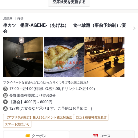
空席状況を更新する
居酒屋
権堂
串カツ 揚音-AGENE-（あげね） 食べ放題（事前予約制）/宴
会
プライベートな宴会などに☆ゆったりくつろげるお席ご用意♪
17:00～翌4:00(料理L.O.翌4:00,ドリンクL.O.翌4:00)
長野電鉄権堂駅より徒歩3分
【宴会】4000円～6000円
127席(ご宴会など承ります。ご予約はお早めに！)
【アプリ予約限定】最大350ポイント還元対象店
口コミ投稿特典対象店
スマート支払い可
クーポン
コース