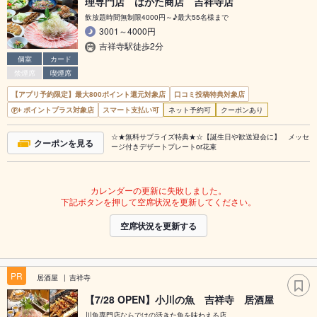
理専門店 はかた商店 吉祥寺店
飲放題時間無制限4000円～♪最大55名様まで
3001～4000円
吉祥寺駅徒歩2分
個室
カード
禁煙席
喫煙席
【アプリ予約限定】最大800ポイント還元対象店
口コミ投稿特典対象店
ポイントプラス対象店
スマート支払い可
ネット予約可
クーポンあり
☆★無料サプライズ特典★☆【誕生日や歓送迎会に】 メッセ
クーポンを見る
ージ付きデザートプレートor花束
カレンダーの更新に失敗しました。
下記ボタンを押して空席状況を更新してください。
空席状況を更新する
PR
居酒屋
吉祥寺
【7/28 OPEN】小川の魚 吉祥寺 居酒屋
川魚専門店ならではの活きた魚を味わえる店