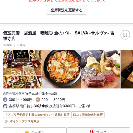
空席状況を更新する
個室完備 居酒屋 喫煙◎ 金のバル SALVA -サルヴァ- 吉
祥寺店
居酒屋
吉祥寺
吉祥寺/完全個室/女子会/誕生日/食べ放題
3001～4000円
2001～3000円
吉祥駅南口徒歩30秒◆飲み放題付3300円～ご案内!
【アプリ予約限定】最大800ポイント還元対象店
口コミ投稿特典対象店
ポイントプラス対象店
クーポン
コース