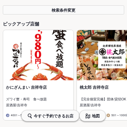
検索条件変更
ピックアップ店舗
かにざんまい 吉祥寺店
桃太郎 吉祥寺店
ズワイ蟹・寿司 食べ放題
【完全個室完備】団体/貸切O
居酒屋/吉祥寺
居酒屋/吉祥寺
今すぐ予約できるお店
地図
4001～5000円
4001～5000円
2001～3000円
501～100