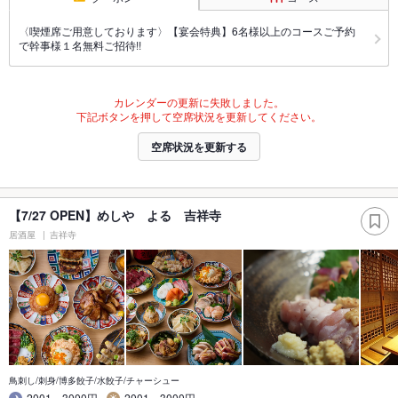
〈喫煙席ご用意しております〉【宴会特典】6名様以上のコースご予約
で幹事様１名無料ご招待!!
カレンダーの更新に失敗しました。
下記ボタンを押して空席状況を更新してください。
空席状況を更新する
【7/27 OPEN】めしや よる 吉祥寺
居酒屋
吉祥寺
鳥刺し/刺身/博多餃子/水餃子/チャーシュー
2001～3000円
2001～3000円