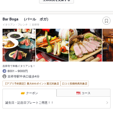
Bar Boga （バール ボガ）
イタリアン・フレンチ
吉祥寺
吉祥寺で本格イタリアンを！
8001～9000円
吉祥寺駅中央口徒歩4分
【アプリ予約限定】最大800ポイント還元対象店
口コミ投稿特典対象店
クーポン
コース
誕生日・記念日プレートご用意！！