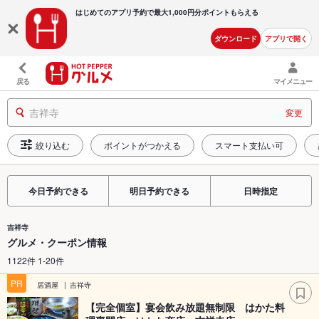
はじめてのアプリ予約で最大
1,000円分ポイントもらえる
ダウンロード
アプリで開く
戻る
マイメニュー
吉祥寺
変更
絞り込む
ポイントがつかえる
スマート支払い可
今日予約できる
明日予約できる
日時指定
吉祥寺
グルメ・クーポン情報
1122件 1-20件
PR
居酒屋
吉祥寺
【完全個室】宴会飲み放題無制限 はかた料