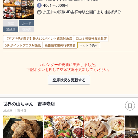
4001～5000円
京王井の頭線,JR吉祥寺駅公園口より徒歩約5分
個室
カード
禁煙席
喫煙席
【アプリ予約限定】最大800ポイント還元対象店
口コミ投稿特典対象店
ポイントプラス対象店
適格請求書発行事業者
ネット予約可
カレンダーの更新に失敗しました。
下記ボタンを押して空席状況を更新してください。
空席状況を更新する
世界の山ちゃん 吉祥寺店
居酒屋
吉祥寺