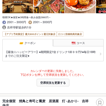
喫煙OK★個室★3時間食べ飲み放題2980円～
2001～3000円
2001～3000円
吉祥寺駅徒歩約1分
【アプリ予約限定】最大800ポイント還元対象店
口コミ投稿特典対象店
クーポン
コース
【最強☆ハッピーアワー】●期間限定!!全ドリンク1杯９９円!!●毎日18時
までのご注文限定●
カレンダーの更新に失敗しました。
下記ボタンを押して空席状況を更新してください。
空席状況を更新する
完全個室 焼鳥と寿司と蕎麦 居酒屋 灯 -あかり- 吉祥
寺店