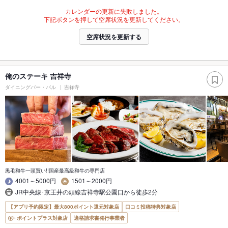
カレンダーの更新に失敗しました。
下記ボタンを押して空席状況を更新してください。
空席状況を更新する
俺のステーキ 吉祥寺
ダイニングバー・バル
吉祥寺
黒毛和牛一頭買い!!国産最高級和牛の専門店
4001～5000円
1501～2000円
JR中央線･京王井の頭線吉祥寺駅公園口から徒歩2分
【アプリ予約限定】最大800ポイント還元対象店
口コミ投稿特典対象店
ポイントプラス対象店
適格請求書発行事業者