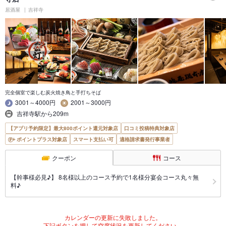
居酒屋
吉祥寺
完全個室で楽しむ炭火焼き鳥と手打ちそば
3001～4000円
2001～3000円
吉祥寺駅から209m
【アプリ予約限定】最大800ポイント還元対象店
口コミ投稿特典対象店
ポイントプラス対象店
スマート支払い可
適格請求書発行事業者
クーポン
コース
【幹事様必見♪】 8名様以上のコース予約で1名様分宴会コース丸々無
料♪
カレンダーの更新に失敗しました。
下記ボタンを押して空席状況を更新してください。