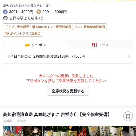
炭火で焼き上げた上質な串をご提供
3001～4000円
2001～3000円
吉祥寺駅より徒歩1分
【アプリ予約限定】最大800ポイント還元対象店
口コミ投稿特典対象店
ポイントプラス対象店
クーポン
コース
【当日予約OK】2時間飲み放題2100円→1500円
カレンダーの更新に失敗しました。
下記ボタンを押して空席状況を更新してください。
空席状況を更新する
高知宿毛湾直送 真鯛処ざまに 吉祥寺店【完全個室完備】
居酒屋
吉祥寺