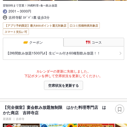
翌朝5時まで営業！沖縄料理×食べ飲み放題
2001～3000円
吉祥寺駅 ﾖﾄﾞﾊﾞｼ裏 徒歩3分
【アプリ予約限定】最大800ポイント還元対象店
口コミ投稿特典対象店
スマート支払い可
クーポン
コース
【2時間飲み放題1500円♪】生ビール付き60種類飲み放題！！
カレンダーの更新に失敗しました。
下記ボタンを押して空席状況を更新してください。
空席状況を更新する
【完全個室】宴会飲み放題無制限 はかた料理専門店 は
かた商店 吉祥寺店
居酒屋
吉祥寺