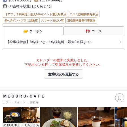
JR吉祥寺駅北口より徒歩1分
【アプリ予約限定】最大800ポイント還元対象店
口コミ投稿特典対象店
ポイントプラス対象店
スマート支払い可
適格請求書発行事業者
クーポン
コース
【幹事様特典】8名様ごとに1名様無料（最大2名様まで）
カレンダーの更新に失敗しました。
下記ボタンを押して空席状況を更新してください。
空席状況を更新する
ＭＥＧＵＲＵ×ＣＡＦＥ
カフェ・スイーツ
吉祥寺