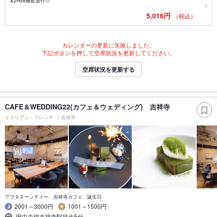
&2H58種飲放付☆
5,016円
（税込）
カレンダーの更新に失敗しました。
下記ボタンを押して空席状況を更新してください。
空席状況を更新する
CAFE＆WEDDING22(カフェ＆ウェディング) 吉祥寺
イタリアン・フレンチ
吉祥寺
アフタヌーンティー 吉祥寺カフェ 誕生日
2001～3000円
1001～1500円
JR中央線吉祥寺駅徒歩5分