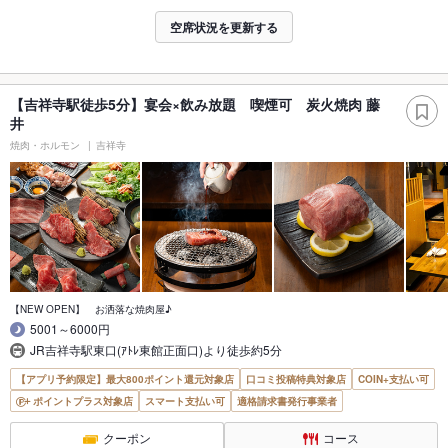
空席状況を更新する
【吉祥寺駅徒歩5分】宴会×飲み放題 喫煙可 炭火焼肉 藤
井
焼肉・ホルモン
吉祥寺
【NEW OPEN】 お洒落な焼肉屋♪
5001～6000円
JR吉祥寺駅東口(ｱﾄﾚ東館正面口)より徒歩約5分
【アプリ予約限定】最大800ポイント還元対象店
口コミ投稿特典対象店
COIN+支払い可
ポイントプラス対象店
スマート支払い可
適格請求書発行事業者
クーポン
コース