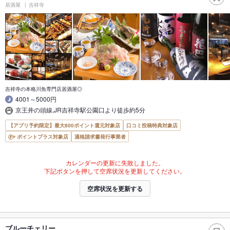
居酒屋
吉祥寺
吉祥寺の本格川魚専門店居酒屋◎
4001～5000円
京王井の頭線,JR吉祥寺駅公園口より徒歩約5分
【アプリ予約限定】最大800ポイント還元対象店
口コミ投稿特典対象店
ポイントプラス対象店
適格請求書発行事業者
カレンダーの更新に失敗しました。
下記ボタンを押して空席状況を更新してください。
空席状況を更新する
ブルーチェリー