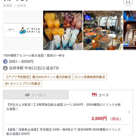
居酒屋
吉祥寺
1500種類アルコール飲み放題！最高の一杯を
2001～3000円
吉祥寺駅 中央口(北口) 徒歩7分
【アプリ予約限定】最大800ポイント還元対象店
口コミ投稿特典対象店
ポイントプラス対象店
クーポン
コース
【学生さん大歓迎！】2時間単品飲み放題コース 2000円 2500種類のドリンクが飲
み放題！
2,000円
（税込）
【破格！深夜飲み放題】学生限定 24時～朝4時まで 貸切4時間 2500種類のドリンク
飲み放題2,500円