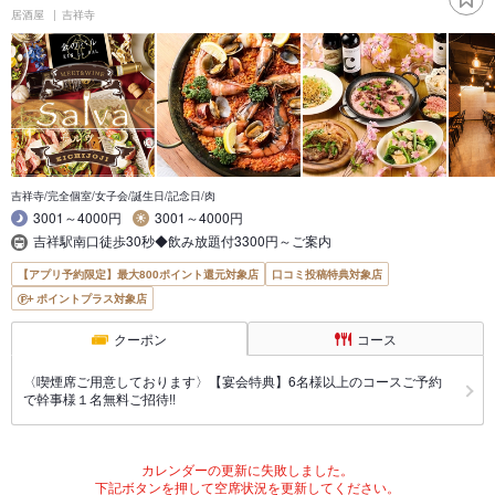
居酒屋
吉祥寺
吉祥寺/完全個室/女子会/誕生日/記念日/肉
3001～4000円
3001～4000円
吉祥駅南口徒歩30秒◆飲み放題付3300円～ご案内
【アプリ予約限定】最大800ポイント還元対象店
口コミ投稿特典対象店
ポイントプラス対象店
クーポン
コース
〈喫煙席ご用意しております〉【宴会特典】6名様以上のコースご予約
で幹事様１名無料ご招待!!
カレンダーの更新に失敗しました。
下記ボタンを押して空席状況を更新してください。