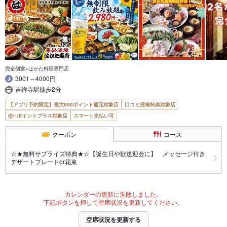
完全個室×はかた料理専門店
3001～4000円
吉祥寺駅徒歩2分
【アプリ予約限定】最大800ポイント還元対象店
口コミ投稿特典対象店
ポイントプラス対象店
スマート支払い可
クーポン
コース
☆★無料サプライズ特典★☆【誕生日や歓送迎会に】 メッセージ付き
デザートプレートor花束
カレンダーの更新に失敗しました。
下記ボタンを押して空席状況を更新してください。
空席状況を更新する