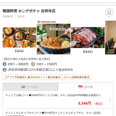
韓国料理 ホンデポチャ 吉祥寺店
韓国料理
吉祥寺
【新大久保の人気店が吉祥寺に初上陸♪】
2001～3000円
1001～1500円
JR吉祥寺駅西口(ｱﾄﾚ本館正面口)より徒歩約4分
【アプリ予約限定】最大800ポイント還元対象店
口コミ投稿特典対象店
クーポン
コース
チュコプセ鍋コース◆5346円♪チュコプセ鍋、チキン込5品&2H58種飲み放題付☆
5,346円
（税込）
チュクミサムギョプサルコース◆5016円♪チュクミサムギョプサル、チキン込5品