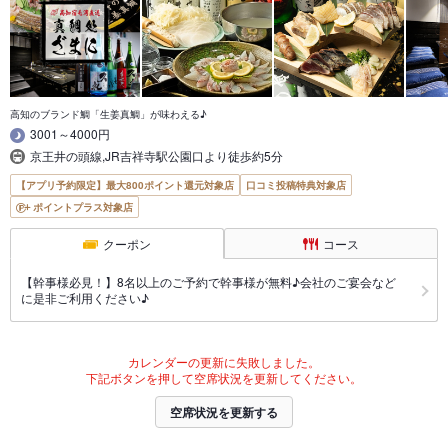
高知のブランド鯛「生姜真鯛」が味わえる♪
3001～4000円
京王井の頭線,JR吉祥寺駅公園口より徒歩約5分
【アプリ予約限定】最大800ポイント還元対象店
口コミ投稿特典対象店
ポイントプラス対象店
クーポン
コース
【幹事様必見！】8名以上のご予約で幹事様が無料♪会社のご宴会など
に是非ご利用ください♪
カレンダーの更新に失敗しました。
下記ボタンを押して空席状況を更新してください。
空席状況を更新する