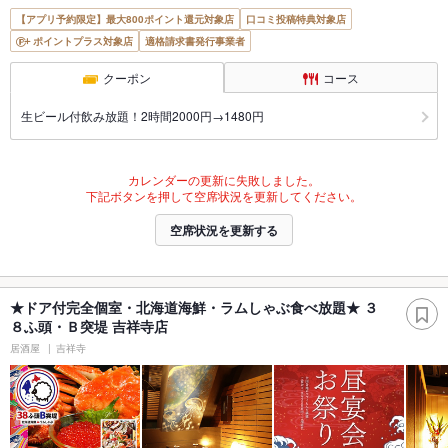
【アプリ予約限定】最大800ポイント還元対象店
口コミ投稿特典対象店
ポイントプラス対象店
適格請求書発行事業者
クーポン
コース
生ビール付飲み放題！2時間2000円→1480円
カレンダーの更新に失敗しました。
下記ボタンを押して空席状況を更新してください。
空席状況を更新する
★ドア付完全個室・北海道海鮮・ラムしゃぶ食べ放題★ ３
８ふ頭・Ｂ突堤 吉祥寺店
居酒屋
吉祥寺