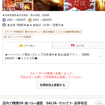
★北海道海鮮★完全個室・飲み放題・居酒屋
2001～3000円
2001～3000円
★全席･喫煙OK★ & ★毎日･13:00～営業中★
【アプリ予約限定】最大800ポイント還元対象店
口コミ投稿特典対象店
ポイントプラス対象店
クーポン
コース
★ハートランド樽生×プレミア日本酒付★ 飲み放題プラン ： 2時間～
2450円 ⇒◆１０００円◆
カレンダーの更新に失敗しました。
下記ボタンを押して空席状況を更新してください。
空席状況を更新する
店内で喫煙OK 肉バル×個室 SALVA -サルヴァ- 吉祥寺店