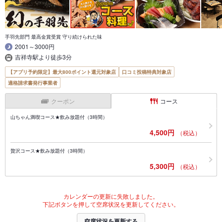
手羽先部門 最高金賞受賞 守り続けられた味
2001～3000円
吉祥寺駅より徒歩3分
【アプリ予約限定】最大800ポイント還元対象店
口コミ投稿特典対象店
適格請求書発行事業者
クーポン
コース
山ちゃん満喫コース★飲み放題付（3時間）
4,500円
（税込）
贅沢コース★飲み放題付（3時間）
5,300円
（税込）
カレンダーの更新に失敗しました。
下記ボタンを押して空席状況を更新してください。
空席状況を更新する