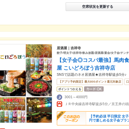
空席状況を更新する
居酒屋｜吉祥寺
餃子/明太子/吉祥寺/飲み放題/居酒屋/宴会/女子会/チンチ
【女子会◎コスパ最強】馬肉食べ
屋 こいどろぼう吉祥寺店
SNSで話題のネオ居酒屋★吉祥寺駅徒歩5分♪
【アプリ予約限定】最大800ポイント還元対象店
口
ポイントつかえる
3001～4000円
ＪＲ中央線吉祥寺駅徒歩5分／京王井の頭
【予約必須 平日限定 女子会
円で楽しめる女子会プラ