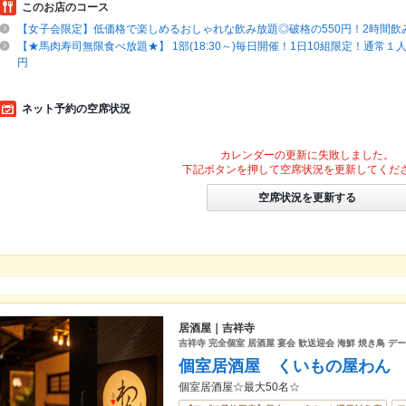
このお店のコース
【女子会限定】低価格で楽しめるおしゃれな飲み放題◎破格の550円！2時間飲
【★馬肉寿司無限食べ放題★】 1部(18:30～)毎日開催！1日10組限定！通常１人3
円
ネット予約の空席状況
カレンダーの更新に失敗しました。
下記ボタンを押して空席状況を更新してくだ
空席状況を更新する
居酒屋｜吉祥寺
吉祥寺 完全個室 居酒屋 宴会 歓送迎会 海鮮 焼き鳥 デ
個室居酒屋 くいもの屋わん
個室居酒屋☆最大50名☆