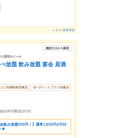
いろり 吉祥寺店
ロ/貸切//ビール
放題 飲み放題 宴会 居酒
コミ投稿特典対象店
ポイントプラス対象店
線吉祥寺駅徒歩5分
飲み放題550円！】通常1,650円が550
ン★