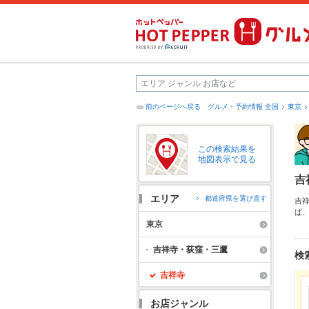
前のページへ戻る
グルメ・予約情報 全国
東京
この検索結果を
地図表示で見る
吉
エリア
都道府県を選び直す
吉
ば
て
東京
な
社
吉祥寺・荻窪・三鷹
検
吉祥寺
お店ジャンル