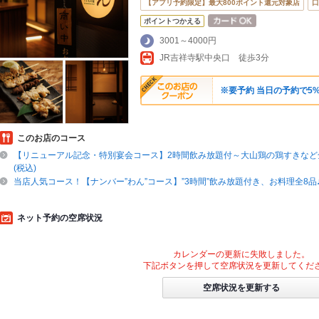
【アプリ予約限定】最大800ポイント還元対象店
口
ポイントつかえる
3001～4000円
JR吉祥寺駅中央口 徒歩3分
※要予約 当日の予約で5%
このお店のコース
【リニューアル記念・特別宴会コース】2時間飲み放題付～大山鶏の鶏すきなど全
(税込)
当店人気コース！【ナンバー”わん”コース】”3時間”飲み放題付き、お料理全8品
ネット予約の空席状況
カレンダーの更新に失敗しました。
下記ボタンを押して空席状況を更新してくだ
空席状況を更新する