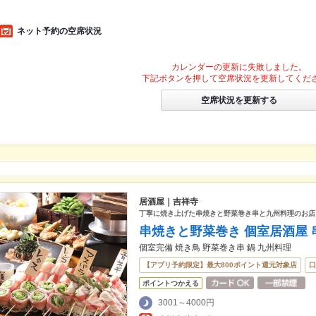
ネット予約の空席状況
カレンダーの更新に失敗しました。
下記ボタンを押して空席状況を更新してくだ
空席状況を更新する
居酒屋｜吉祥寺
丁寧に焼き上げた串焼きと野菜巻き串と九州料理のお店
串焼きと野菜巻き 個室居酒屋 
個室完備 焼き鳥 野菜巻き串 鍋 九州料理
【アプリ予約限定】最大800ポイント還元対象店
口
ポイントつかえる
3001～4000円