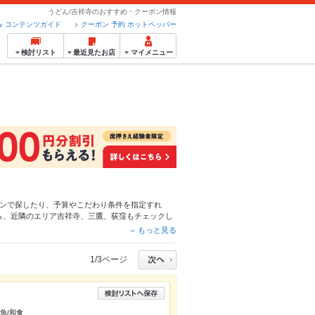
うどん/吉祥寺のおすすめ・クーポン情報
コンテンツガイド
クーポン 予約 ホットペッパー
検討リスト
最近見たお店
マイメニュー
ン
で探したり、予算やこだわり条件を指定すれ
ら、近隣のエリア
吉祥寺
、
三鷹
、
荻窪
もチェックし
からあげ
、
お茶漬け
、
馬刺し
や季節のおすすめ料理
もっと見る
るお店も拡大中です。友達どうしの飲み会にも、会
。
1/3ページ
魚/和食