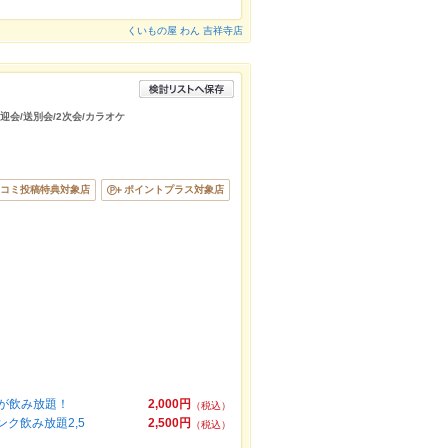
くいもの屋 わん 吉祥寺店
迎会/送別会/2次会/カラオケ
コミ投稿特典対象店
ポイントプラス対象店
クが飲み放題！
2,000円
（税込）
ンク飲み放題2,5
2,500円
（税込）