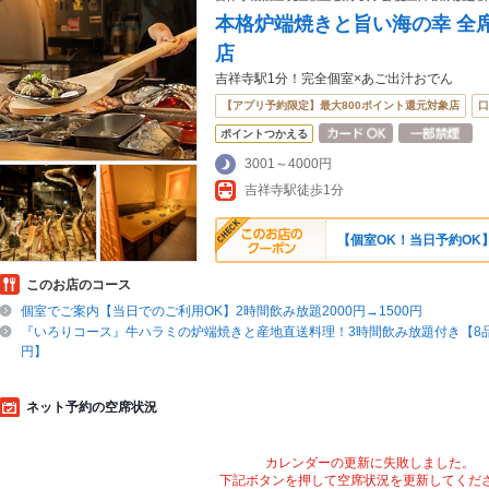
本格炉端焼きと旨い海の幸 全席
店
吉祥寺駅1分！完全個室×あご出汁おでん
【アプリ予約限定】最大800ポイント還元対象店
口
ポイントつかえる
3001～4000円
吉祥寺駅徒歩1分
【個室OK！当日予約OK】
このお店のコース
個室でご案内【当日でのご利用OK】2時間飲み放題2000円→1500円
『いろりコース』牛ハラミの炉端焼きと産地直送料理！3時間飲み放題付き【8品50
円】
ネット予約の空席状況
カレンダーの更新に失敗しました。
下記ボタンを押して空席状況を更新してくだ