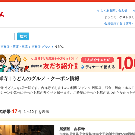
よくある問い合わせ
ようこそ、
さん
ゲスト
会員登録する（無料）
吉祥寺・荻窪・三鷹
吉祥寺 グルメ
うどん
祥寺 | うどんのグルメ・クーポン情報
祥寺 うどんのお店一覧です。吉祥寺でおすすめの料理ジャンル
居酒屋
、
和食
、
焼肉・ホルモ
、シーンや気分に合ったお店がサクサク探せます。ご希望に合ったお店が見つからなかった
みてください。ホットペッパーグルメなら、お得なクーポンはもちろん、こだわりメニュー
ど、お店の最新情報をご紹介しているので安心！24時間使える簡単便利なネット予約が使え
の宴会にも、デートやパーティーにもお得に便利にホットペッパーグルメをご利用ください
47
索結果
件
1～20
件を表示
居酒屋｜吉祥寺
吉祥寺/居酒屋/完全個室/接待/女子会/誕生日/飲み放題/鮮