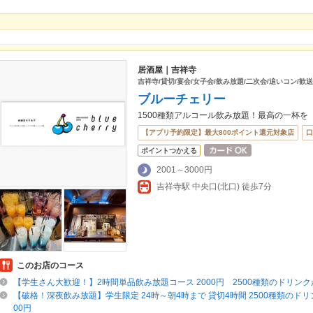
居酒屋｜吉祥寺
吉祥寺/貸切/宴会/女子会/飲み放題/二次会/追いコン/歓送
ブルーチェリー
1500種類アルコール飲み放題！最高の一杯を
【アプリ予約限定】最大800ポイント還元対象店
口
ポイントつかえる
2001～3000円
吉祥寺駅 中央口(北口) 徒歩7分
このお店のコース
【学生さん大歓迎！】2時間単品飲み放題コース 2000円 2500種類のドリン
【破格！深夜飲み放題】学生限定 24時～朝4時まで 貸切4時間 2500種類のドリ
00円