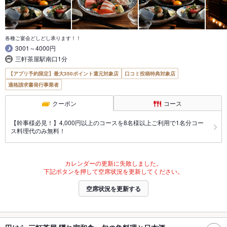
各種ご宴会どしどし承ります！！
3001～4000円
三軒茶屋駅南口1分
【アプリ予約限定】最大350ポイント還元対象店
口コミ投稿特典対象店
適格請求書発行事業者
クーポン
コース
【幹事様必見！】4,000円以上のコースを8名様以上ご利用で1名分コー
ス料理代のみ無料！
カレンダーの更新に失敗しました。
下記ボタンを押して空席状況を更新してください。
空席状況を更新する