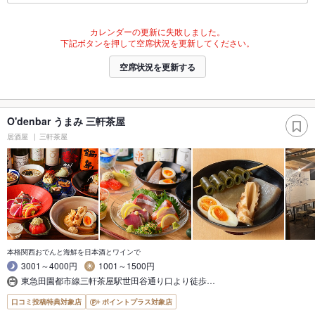
カレンダーの更新に失敗しました。
下記ボタンを押して空席状況を更新してください。
空席状況を更新する
O'denbar うまみ 三軒茶屋
居酒屋
三軒茶屋
本格関西おでんと海鮮を日本酒とワインで
3001～4000円
1001～1500円
東急田園都市線三軒茶屋駅世田谷通り口より徒歩…
口コミ投稿特典対象店
ポイントプラス対象店