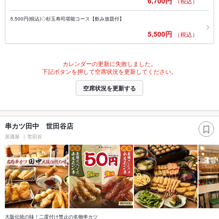
6,700円
（税込）
5,500円(税込)◇杉玉寿司堪能コース【飲み放題付】
5,500円
（税込）
カレンダーの更新に失敗しました。
下記ボタンを押して空席状況を更新してください。
空席状況を更新する
串カツ田中 世田谷店
居酒屋
世田谷
大阪伝統の味！二度付け禁止の名物串カツ