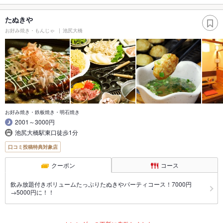
たぬきや
お好み焼き・もんじゃ
池尻大橋
お好み焼き・鉄板焼き・明石焼き
2001～3000円
池尻大橋駅東口徒歩1分
口コミ投稿特典対象店
クーポン
コース
飲み放題付きボリュームたっぷりたぬきやパーティコース！7000円
→5000円に！！