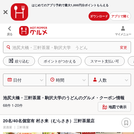
はじめてのアプリ予約で最大
1,000円分ポイントもらえる
ダウンロード
アプリで開く
戻る
マイメニュー
池尻大橋・三軒茶屋・駒沢大学 うどん
変更
絞り込む
ポイントがつかえる
スマート支払い可
日付
時間
人数
池尻大橋・三軒茶屋・駒沢大学のうどんのグルメ・クーポン情報
68件 1-20件
地図で表示
20名/40名個室有 村さ来（むらさき）三軒茶屋店
居酒屋
三軒茶屋