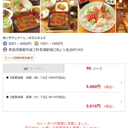
鰻が苦手な方でもご来店出来る店
3001～4000円
1001～1500円
東急田園都市線三軒茶屋駅南口Bより徒歩約14分
口コミ投稿特典対象店
クーポン
コース
◆【鰻重御膳 桃膳（梅）/7品】5060円(税込)
5,060円
（税込）
◆【鰻重御膳 菊膳（竹）/7品】5610円(税込)
5,610円
（税込）
カレンダーの更新に失敗しました。
下記ボタンを押して空席状況を更新してください。