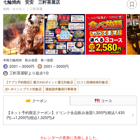
七輪焼肉 安安 三軒茶屋店
焼肉・ホルモン
三軒茶屋
本格七輪焼肉 飲み放題 食べ放題
2001～3000円
2001～3000円
三軒茶屋駅より徒歩1分
【アプリ予約限定】最大350ポイント還元対象店
口コミ投稿特典対象店
ポイントプラス対象店
適格請求書発行事業者
クーポン
コース
【ネット予約限定クーポン】ドリンク全品飲み放題1,300円(税込1,430
円)→1,200円(税込1,320円)♪
カレンダーの更新に失敗しました。