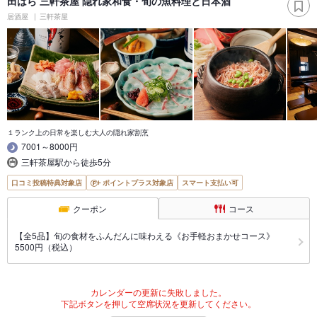
田はら 三軒茶屋 隠れ家和食・旬の魚料理と日本酒
居酒屋
三軒茶屋
１ランク上の日常を楽しむ大人の隠れ家割烹
7001～8000円
三軒茶屋駅から徒歩5分
口コミ投稿特典対象店
ポイントプラス対象店
スマート支払い可
クーポン
コース
【全5品】旬の食材をふんだんに味わえる《お手軽おまかせコース》
5500円（税込）
カレンダーの更新に失敗しました。
下記ボタンを押して空席状況を更新してください。