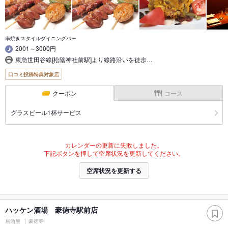
串焼きスタイルダイニングバー
2001～3000円
東急世田谷線[松陰神社前駅]より線路沿いを徒歩…
口コミ投稿特典対象店
クーポン
コース
グラスビール1杯サービス
カレンダーの更新に失敗しました。
下記ボタンを押して空席状況を更新してください。
空席状況を更新する
ハッケン酒場 豪徳寺駅前店
居酒屋
豪徳寺