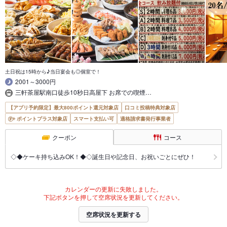
土日祝は15時から♪当日宴会も◎個室で！
2001～3000円
三軒茶屋駅南口徒歩10秒日高屋下 お席での喫煙…
【アプリ予約限定】最大800ポイント還元対象店
口コミ投稿特典対象店
ポイントプラス対象店
スマート支払い可
適格請求書発行事業者
クーポン
コース
◇◆ケーキ持ち込みOK！◆◇誕生日や記念日、お祝いごとにぜひ！
カレンダーの更新に失敗しました。
下記ボタンを押して空席状況を更新してください。
空席状況を更新する