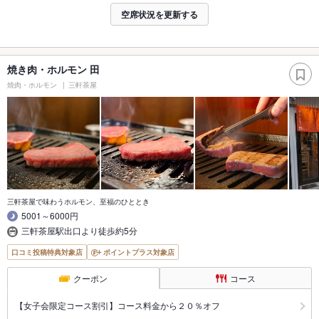
空席状況を更新する
焼き肉・ホルモン 田
焼肉・ホルモン
三軒茶屋
三軒茶屋で味わうホルモン、至福のひととき
5001～6000円
三軒茶屋駅出口より徒歩約5分
口コミ投稿特典対象店
ポイントプラス対象店
クーポン
コース
【女子会限定コース割引】コース料金から２０％オフ