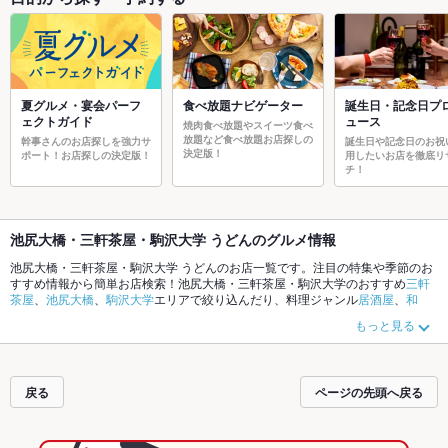
夏グルメ・宴会パーフ
食べ放題ナビゲーター
誕生日・記念日プ
ェクトガイド
ュース
焼肉食べ放題やスイーツ食べ
放題など食べ放題お店探しの
幹事さんのお店探しを強力サ
誕生日や記念日のお祝
決定版！
ポート！お店探しの決定版！
用したいお店を徹底リ
チ！
池尻大橋・三軒茶屋・駒沢大学 うどんのグルメ情報
池尻大橋・三軒茶屋・駒沢大学 うどんのお店一覧です。注目の特集や季節のお
すすめ情報から簡単お店検索！池尻大橋・三軒茶屋・駒沢大学のおすすめ
三軒
茶屋
、
池尻大橋
、
駒沢大学
エリアで絞り込んだり、料理ジャンル
居酒屋
、
和
食
、
焼肉・ホルモン
やこだわりメニュー
からあげ
、
馬刺し
、
お茶漬け
でお店探
もっと見る
しができます。ホットペッパーグルメなら、お得なクーポンはもちろん、とっ
ておきのメニューや季節のおすすめ料理など、お店の最新情報をご紹介してい
るので安心！24時間使える簡単便利なネット予約が使えるお店も拡大中です。
友達どうしの飲み会にも、会社の宴会にも、デートやパーティーにもお得に便
戻る
ページの先頭へ戻る
利にホットペッパーグルメをご利用ください。