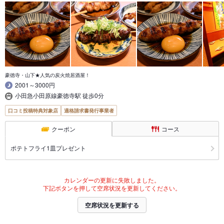
豪徳寺・山下★人気の炭火焼居酒屋！
2001～3000円
小田急小田原線豪徳寺駅 徒歩0分
口コミ投稿特典対象店
適格請求書発行事業者
クーポン
コース
ポテトフライ1皿プレゼント
カレンダーの更新に失敗しました。
下記ボタンを押して空席状況を更新してください。
空席状況を更新する