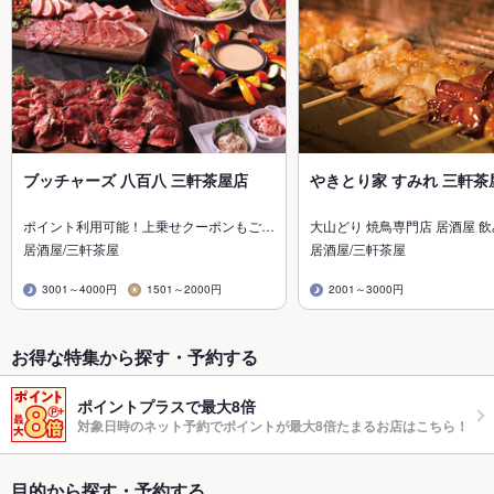
ブッチャーズ 八百八 三軒茶屋店
やきとり家 すみれ 三軒茶
ポイント利用可能！上乗せクーポンもご…
大山どり 焼鳥専門店 居酒屋 
居酒屋/三軒茶屋
居酒屋/三軒茶屋
3001～4000円
1501～2000円
2001～3000円
お得な特集から探す・予約する
ポイントプラスで最大8倍
対象日時のネット予約でポイントが最大8倍たまるお店はこちら！
目的から探す・予約する