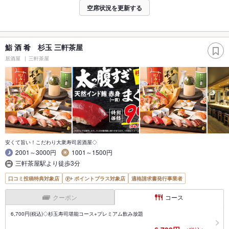
空席状況を更新する
鮨 酒 肴 杉玉 三軒茶屋
居酒屋
三軒茶屋
安くて旨い！こだわり大衆寿司居酒屋◇
2001～3000円
1001～1500円
三軒茶屋駅より徒歩3分
口コミ投稿特典対象店
ポイントプラス対象店
適格請求書発行事業者
クーポン
コース
6,700円(税込)◇杉玉寿司堪能コース+プレミアム飲み放題