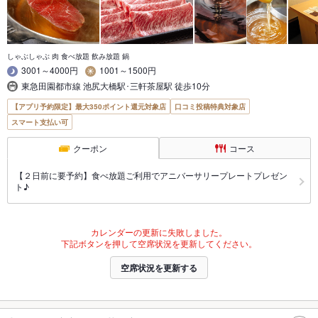
しゃぶしゃぶ 肉 食べ放題 飲み放題 鍋
3001～4000円
1001～1500円
東急田園都市線 池尻大橋駅･三軒茶屋駅 徒歩10分
【アプリ予約限定】最大350ポイント還元対象店
口コミ投稿特典対象店
スマート支払い可
クーポン
コース
【２日前に要予約】食べ放題ご利用でアニバーサリープレートプレゼン
ト♪
カレンダーの更新に失敗しました。
下記ボタンを押して空席状況を更新してください。
空席状況を更新する