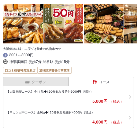
大阪伝統の味！二度づけ禁止の名物串カツ
2001～3000円
神泉駅南口 徒歩7分 渋谷駅 徒歩15分
口コミ投稿特典対象店
適格請求書発行事業者
クーポン
コース
【大阪満喫コース】全11品◆120分飲み放題付5000円（税込）
5,000円
（税込）
【串カツ田中コース】全9品◆120分飲み放題付4000円（税込）
4,000円
（税込）