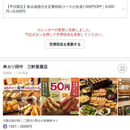
【平日限定】飲み放題付き定番焼肉コースが全員1,000円OFF｜6,000
円→5,000円
カレンダーの更新に失敗しました。
下記ボタンを押して空席状況を更新してください。
空席状況を更新する
串カツ田中 三軒茶屋店
居酒屋
三軒茶屋
大阪伝統の味！二度付け禁止の名物串カツ
1501～2000円