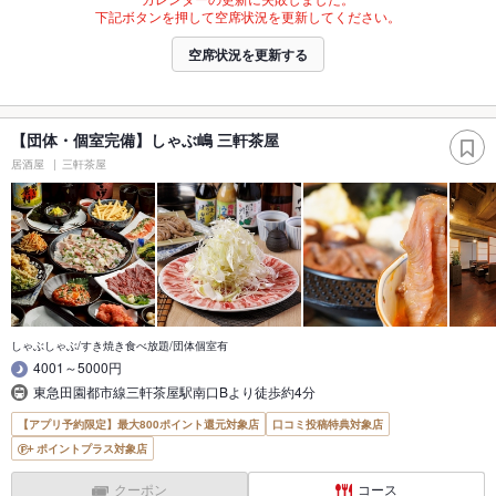
下記ボタンを押して空席状況を更新してください。
空席状況を更新する
【団体・個室完備】しゃぶ嶋 三軒茶屋
居酒屋
三軒茶屋
しゃぶしゃぶ/すき焼き食べ放題/団体個室有
4001～5000円
東急田園都市線三軒茶屋駅南口Bより徒歩約4分
【アプリ予約限定】最大800ポイント還元対象店
口コミ投稿特典対象店
ポイントプラス対象店
クーポン
コース