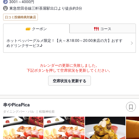
3001～4000円
東急世田谷線三軒茶屋駅出口より徒歩約3分
口コミ投稿特典対象店
クーポン
コース
ホットペッパーグルメ限定！【火～木18:00～20:00来店の方】おすす
めドリンクサービス♪
カレンダーの更新に失敗しました。
下記ボタンを押して空席状況を更新してください。
空席状況を更新する
串やPicaPica
ダイニングバー・バル
松陰神社前