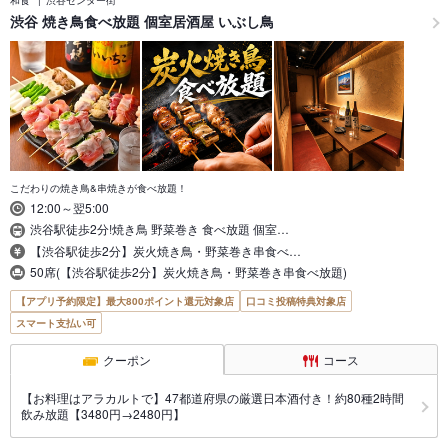
和食
渋谷センター街
渋谷 焼き鳥食べ放題 個室居酒屋 いぶし鳥
こだわりの焼き鳥&串焼きが食べ放題！
12:00～翌5:00
渋谷駅徒歩2分!焼き鳥 野菜巻き 食べ放題 個室…
【渋谷駅徒歩2分】炭火焼き鳥・野菜巻き串食べ…
50席(【渋谷駅徒歩2分】炭火焼き鳥・野菜巻き串食べ放題)
【アプリ予約限定】最大800ポイント還元対象店
口コミ投稿特典対象店
スマート支払い可
クーポン
コース
【お料理はアラカルトで】47都道府県の厳選日本酒付き！約80種2時間
飲み放題【3480円→2480円】