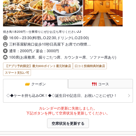
焼き鳥1本209円～仕事帰りにぜひお立ち寄りください♪♪
16:00～23:30(料理L.O.22:30,ドリンクL.O.23:00)
三軒茶屋駅南口徒歩10秒日高屋下 お席での喫煙…
通常：2000円／宴会：3000円
100席(お座敷席、掘りごたつ席、カウンター席、ソファー席あり)
【アプリ予約限定】最大800ポイント還元対象店
口コミ投稿特典対象店
スマート支払い可
クーポン
コース
◇◆ケーキ持ち込みOK！◆◇誕生日や記念日、お祝いごとにぜひ！
カレンダーの更新に失敗しました。
下記ボタンを押して空席状況を更新してください。
空席状況を更新する