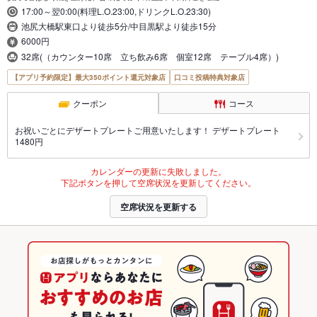
17:00～翌0:00(料理L.O.23:00,ドリンクL.O.23:30)
池尻大橋駅東口より徒歩5分/中目黒駅より徒歩15分
6000円
32席(（カウンター10席 立ち飲み6席 個室12席 テーブル4席）)
【アプリ予約限定】最大350ポイント還元対象店
口コミ投稿特典対象店
クーポン
コース
お祝いごとにデザートプレートご用意いたします！ デザートプレート
1480円
カレンダーの更新に失敗しました。
下記ボタンを押して空席状況を更新してください。
空席状況を更新する