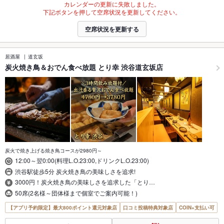
カレンダーの更新に失敗しました。
下記ボタンを押して空席状況を更新してください。
空席状況を更新する
居酒屋
道玄坂
炭火焼き鳥＆おでん食べ放題 とり幸 渋谷道玄坂店
炭火で焼き上げる焼き鳥コースが2980円～
12:00～翌0:00(料理L.O.23:00,ドリンクL.O.23:00)
渋谷駅徒歩5分 炭火焼き鳥の美味しさを追求!
3000円！炭火焼き鳥の美味しさを追求した「とり…
50席(2名様～団体様まで個室でご案内可能！)
【アプリ予約限定】最大800ポイント還元対象店
口コミ投稿特典対象店
COIN+支払い可