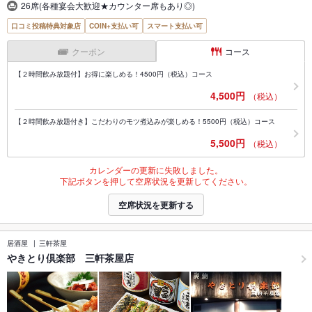
26席(各種宴会大歓迎★カウンター席もあり◎)
口コミ投稿特典対象店
COIN+支払い可
スマート支払い可
クーポン
コース
【２時間飲み放題付】お得に楽しめる！4500円（税込）コース
4,500円
（税込）
【２時間飲み放題付き】こだわりのモツ煮込みが楽しめる！5500円（税込）コース
5,500円
（税込）
カレンダーの更新に失敗しました。
下記ボタンを押して空席状況を更新してください。
空席状況を更新する
居酒屋
三軒茶屋
やきとり倶楽部 三軒茶屋店