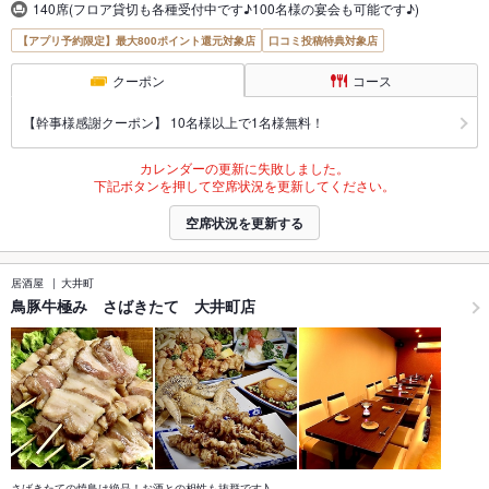
140席(フロア貸切も各種受付中です♪100名様の宴会も可能です♪)
【アプリ予約限定】最大800ポイント還元対象店
口コミ投稿特典対象店
クーポン
コース
【幹事様感謝クーポン】 10名様以上で1名様無料！
カレンダーの更新に失敗しました。
下記ボタンを押して空席状況を更新してください。
空席状況を更新する
居酒屋
大井町
鳥豚牛極み さばきたて 大井町店
さばきたての焼鳥は絶品！お酒との相性も抜群です♪