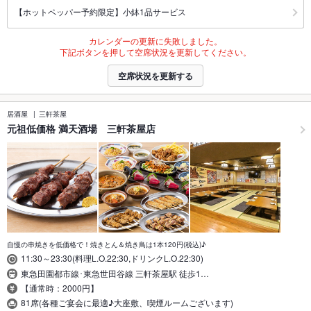
【ホットペッパー予約限定】小鉢1品サービス
カレンダーの更新に失敗しました。
下記ボタンを押して空席状況を更新してください。
空席状況を更新する
居酒屋
三軒茶屋
元祖低価格 満天酒場 三軒茶屋店
自慢の串焼きを低価格で！焼きとん＆焼き鳥は1本120円(税込)♪
11:30～23:30(料理L.O.22:30,ドリンクL.O.22:30)
東急田園都市線･東急世田谷線 三軒茶屋駅 徒歩1…
【通常時：2000円】
81席(各種ご宴会に最適♪大座敷、喫煙ルームございます)