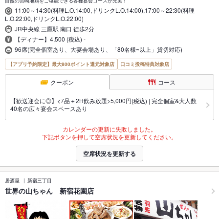
自慢の宮崎地鶏をご堪能できる各種宴会コースが充実！
11:00～14:30(料理L.O.14:00,ドリンクL.O.14:00),17:00～22:30(料理
L.O.22:00,ドリンクL.O.22:00)
JR中央線 三鷹駅 南口 徒歩2分
【ディナー】4,500 (税込) -
96席(完全個室あり、大宴会場あり、「80名様~以上」貸切対応)
【アプリ予約限定】最大800ポイント還元対象店
口コミ投稿特典対象店
クーポン
コース
【歓送迎会に◎】<7品＋2H飲み放題>5,000円(税込) | 完全個室&大人数
40名の広々宴会スペースあり
カレンダーの更新に失敗しました。
下記ボタンを押して空席状況を更新してください。
空席状況を更新する
居酒屋
新宿三丁目
世界の山ちゃん 新宿花園店