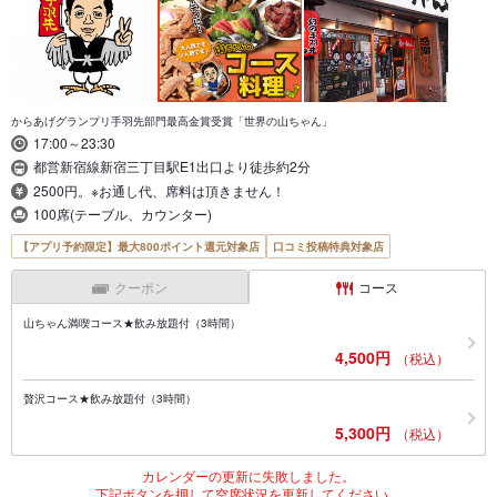
からあげグランプリ手羽先部門最高金賞受賞「世界の山ちゃん」
17:00～23:30
都営新宿線新宿三丁目駅E1出口より徒歩約2分
2500円。※お通し代、席料は頂きません！
100席(テーブル、カウンター)
【アプリ予約限定】最大800ポイント還元対象店
口コミ投稿特典対象店
クーポン
コース
山ちゃん満喫コース★飲み放題付（3時間）
4,500円
（税込）
贅沢コース★飲み放題付（3時間）
5,300円
（税込）
カレンダーの更新に失敗しました。
下記ボタンを押して空席状況を更新してください。