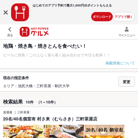
はじめてのアプリ予約で最大
1,000円分ポイントもらえる
ダウンロード
アプリで開く
戻る
マイメニュー
地鶏・焼き鳥・焼きとんを食べたい！
ビールに焼鳥！この上なく落ち着く組み合わせで今日も乾杯！！
掲載情報について
現在の指定条件
変更
エリア：池尻大橋・三軒茶屋・駒沢大学
検索結果
10件
（1～10件）
居酒屋
三軒茶屋
20名/40名個室有 村さ来（むらさき）三軒茶屋店