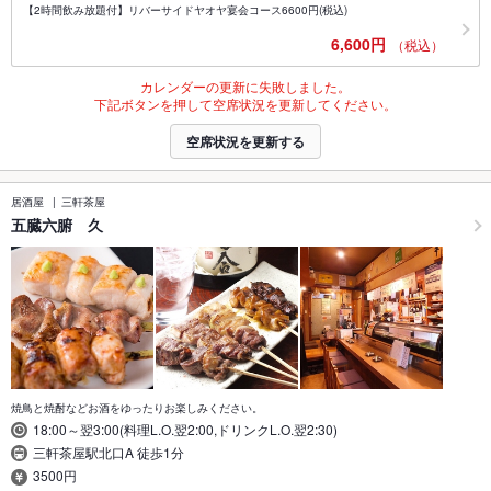
【2時間飲み放題付】リバーサイドヤオヤ宴会コース6600円(税込)
6,600円
（税込）
カレンダーの更新に失敗しました。
下記ボタンを押して空席状況を更新してください。
空席状況を更新する
居酒屋
三軒茶屋
五臓六腑 久
焼鳥と焼酎などお酒をゆったりお楽しみください。
18:00～翌3:00(料理L.O.翌2:00,ドリンクL.O.翌2:30)
三軒茶屋駅北口A 徒歩1分
3500円