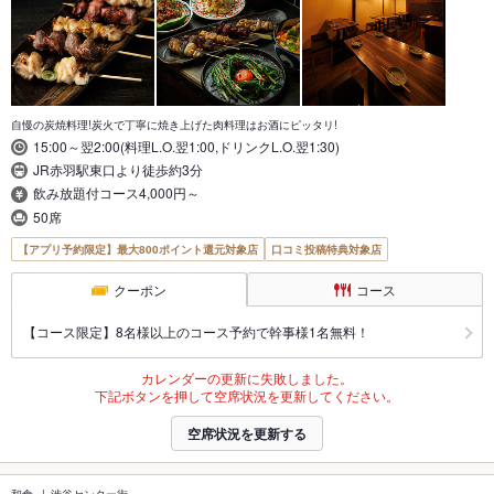
自慢の炭焼料理!炭火で丁寧に焼き上げた肉料理はお酒にピッタリ!
15:00～翌2:00(料理L.O.翌1:00,ドリンクL.O.翌1:30)
JR赤羽駅東口より徒歩約3分
飲み放題付コース4,000円～
50席
【アプリ予約限定】最大800ポイント還元対象店
口コミ投稿特典対象店
クーポン
コース
【コース限定】8名様以上のコース予約で幹事様1名無料！
カレンダーの更新に失敗しました。
下記ボタンを押して空席状況を更新してください。
空席状況を更新する