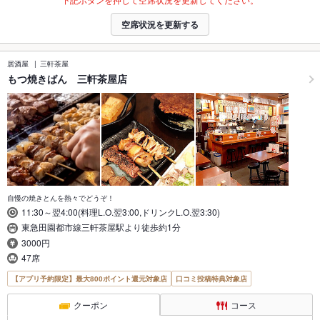
空席状況を更新する
居酒屋
三軒茶屋
もつ焼きばん 三軒茶屋店
自慢の焼きとんを熱々でどうぞ！
11:30～翌4:00(料理L.O.翌3:00,ドリンクL.O.翌3:30)
東急田園都市線三軒茶屋駅より徒歩約1分
3000円
47席
【アプリ予約限定】最大800ポイント還元対象店
口コミ投稿特典対象店
クーポン
コース