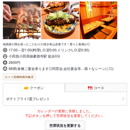
純国産の鶏を使ったこだわりの焼き鳥は必食です！香りと食感が◎
17:00～翌1:00(料理L.O.翌0:00,ドリンクL.O.翌0:30)
小田急小田原線豪徳寺駅 徒歩0分
2600円
68席(各種ご宴会承ります◎同窓会,会社宴会等…様々なシーンに◎)
口コミ投稿特典対象店
クーポン
コース
ポテトフライ1皿プレゼント
カレンダーの更新に失敗しました。
下記ボタンを押して空席状況を更新してください。
空席状況を更新する