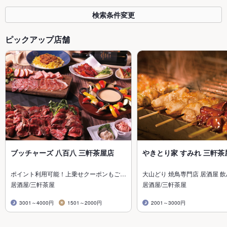
検索条件変更
ピックアップ店舗
ブッチャーズ 八百八 三軒茶屋店
やきとり家 すみれ 三軒茶
ポイント利用可能！上乗せクーポンもご…
大山どり 焼鳥専門店 居酒屋 
居酒屋/三軒茶屋
居酒屋/三軒茶屋
3001～4000円
1501～2000円
2001～3000円