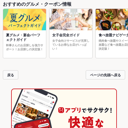
おすすめのグルメ・クーポン情報
夏グルメ・宴会パーフ
女子会完全ガイド
食べ放題ナビゲー
ェクトガイド
女子会向けサービスが充実し
焼肉食べ放題やスイー
ているお得なお店がいっぱ
放題など食べ放題お店
幹事さんのお店探しを強力サ
い！
決定版！
ポート！お店探しの決定版！
戻る
ページの先頭へ戻る