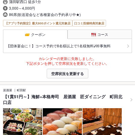
蒲田駅西口 徒歩1分
3,000～4,000円
86席(歓送迎会など各種宴会の予約承り中★)
【アプリ予約限定】最大800ポイント還元対象店
口コミ投稿特典対象店
クーポン
コース
【団体宴会に！】コース予約で8名様以上で1名様無料♪幹事無料
カレンダーの更新に失敗しました。
下記ボタンを押して空席状況を更新してください。
空席状況を更新する
居酒屋
町田駅
【1貫51円～】海鮮×本格寿司 居酒屋 匠ダイニング 町田北
口店