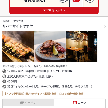
居酒屋
池尻大橋
リバーサイドヤオヤ
炭火で香ばしく焼き上げた、旨味たっぷりの絶品串を堪能！
17:30～翌0:00(料理L.O.23:00,ドリンクL.O.23:00)
池尻大橋駅東口徒歩2分 目黒川沿い
4500円
32席(（カウンター11席、テーブル15席、個室6席、テラス4席）)
【アプリ予約限定】最大350ポイント還元対象店
口コミ投稿特典対象店
クーポン
コース