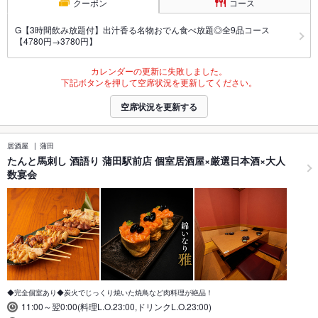
クーポン
コース
G【3時間飲み放題付】出汁香る名物おでん食べ放題◎全9品コース
【4780円→3780円】
カレンダーの更新に失敗しました。
下記ボタンを押して空席状況を更新してください。
空席状況を更新する
居酒屋
蒲田
たんと馬刺し 酒語り 蒲田駅前店 個室居酒屋×厳選日本酒×大人
数宴会
◆完全個室あり◆炭火でじっくり焼いた焼鳥など肉料理が絶品！
11:00～翌0:00(料理L.O.23:00,ドリンクL.O.23:00)