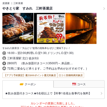
居酒屋
三軒茶屋
やきとり家 すみれ 三軒茶屋店
すみれの真骨頂！“大山どり”使用の焼鳥串をぜひご賞味下さい！
16:00～翌2:00(料理L.O.翌1:30,ドリンクL.O.翌1:30)
三軒茶屋駅 北口 徒歩3分
2800円 （飲み放題付きコース3500円～,単品飲…
72席(ご宴会など承ります。ご予約はお早めがおすすめです。)
【アプリ予約限定】最大800ポイント還元対象店
口コミ投稿特典対象店
クーポン
コース
★飲み放題付きコース★6名様以上で【幹事1名様お食事代を無料】
カレンダーの更新に失敗しました。
下記ボタンを押して空席状況を更新してください。