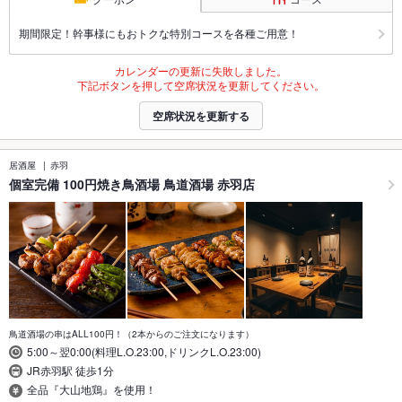
期間限定！幹事様にもおトクな特別コースを各種ご用意！
カレンダーの更新に失敗しました。
下記ボタンを押して空席状況を更新してください。
空席状況を更新する
居酒屋
赤羽
個室完備 100円焼き鳥酒場 鳥道酒場 赤羽店
鳥道酒場の串はALL100円！（2本からのご注文になります）
5:00～翌0:00(料理L.O.23:00,ドリンクL.O.23:00)
JR赤羽駅 徒歩1分
全品『大山地鶏』を使用！