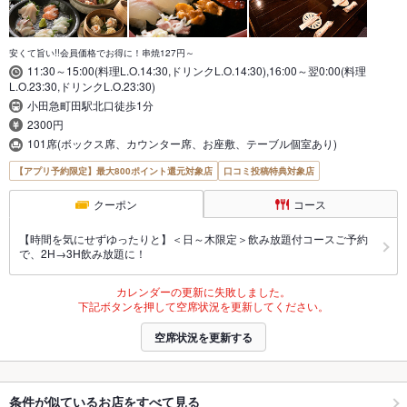
安くて旨い!!会員価格でお得に！串焼127円～
11:30～15:00(料理L.O.14:30,ドリンクL.O.14:30),16:00～翌0:00(料理
L.O.23:30,ドリンクL.O.23:30)
小田急町田駅北口徒歩1分
2300円
101席(ボックス席、カウンター席、お座敷、テーブル個室あり)
【アプリ予約限定】最大800ポイント還元対象店
口コミ投稿特典対象店
クーポン
コース
【時間を気にせずゆったりと】＜日～木限定＞飲み放題付コースご予約
で、2H→3H飲み放題に！
カレンダーの更新に失敗しました。
下記ボタンを押して空席状況を更新してください。
空席状況を更新する
条件が似ているお店をすべて見る