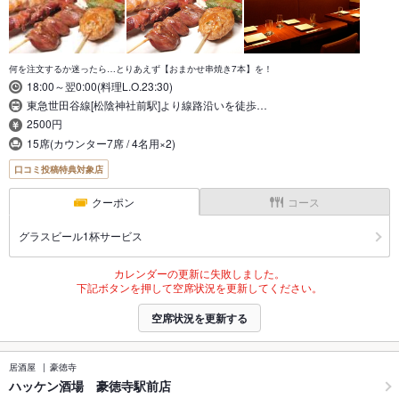
何を注文するか迷ったら…とりあえず【おまかせ串焼き7本】を！
18:00～翌0:00(料理L.O.23:30)
東急世田谷線[松陰神社前駅]より線路沿いを徒歩…
2500円
15席(カウンター7席 / 4名用×2)
口コミ投稿特典対象店
クーポン
コース
グラスビール1杯サービス
カレンダーの更新に失敗しました。
下記ボタンを押して空席状況を更新してください。
空席状況を更新する
居酒屋
豪徳寺
ハッケン酒場 豪徳寺駅前店