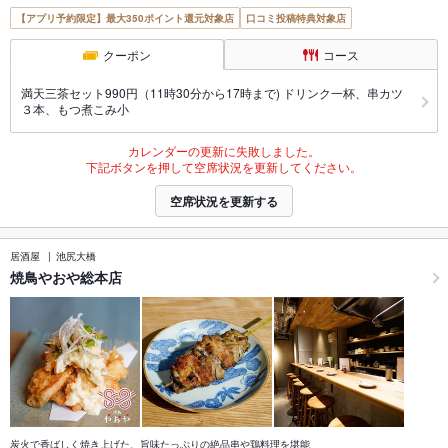
【アプリ予約限定】最大350ポイント還元対象店
口コミ投稿特典対象店
クーポン
コース
満天三茶セット990円（11時30分から17時まで) ドリンク一杯、串カツ
３本、もつ煮こみ小
カレンダーの更新に失敗しました。
下記ボタンを押して空席状況を更新してください。
空席状況を更新する
居酒屋
池尻大橋
焼鳥やおや総本店
炭火で香ばしく焼き上げた、旨味たっぷりの絶品串や鶏料理を堪能