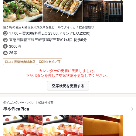
焼き鳥の名店★備長炭火焼き鳥を生ビールでグイッと！飲み放題◎
17:00～翌0:00(料理L.O.23:00,ドリンクL.O.23:30)
東急田園都市線三軒茶屋駅三茶ﾊﾟﾃｨｵ口 徒歩6分
3000円
26席
口コミ投稿特典対象店
COIN+支払い可
カレンダーの更新に失敗しました。
下記ボタンを押して空席状況を更新してください。
空席状況を更新する
ダイニングバー・バル
松陰神社前
串やPicaPica