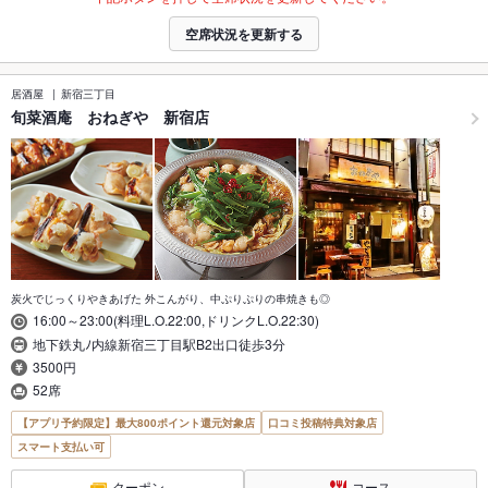
空席状況を更新する
居酒屋
新宿三丁目
旬菜酒庵 おねぎや 新宿店
炭火でじっくりやきあげた 外こんがり、中ぷりぷりの串焼きも◎
16:00～23:00(料理L.O.22:00,ドリンクL.O.22:30)
地下鉄丸ﾉ内線新宿三丁目駅B2出口徒歩3分
3500円
52席
【アプリ予約限定】最大800ポイント還元対象店
口コミ投稿特典対象店
スマート支払い可
クーポン
コース