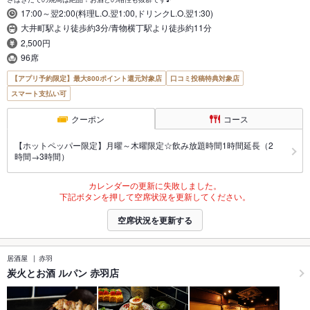
17:00～翌2:00(料理L.O.翌1:00,ドリンクL.O.翌1:30)
大井町駅より徒歩約3分/青物横丁駅より徒歩約11分
2,500円
96席
【アプリ予約限定】最大800ポイント還元対象店
口コミ投稿特典対象店
スマート支払い可
クーポン
コース
【ホットペッパー限定】月曜～木曜限定☆飲み放題時間1時間延長（2
時間→3時間）
カレンダーの更新に失敗しました。
下記ボタンを押して空席状況を更新してください。
空席状況を更新する
居酒屋
赤羽
炭火とお酒 ルパン 赤羽店