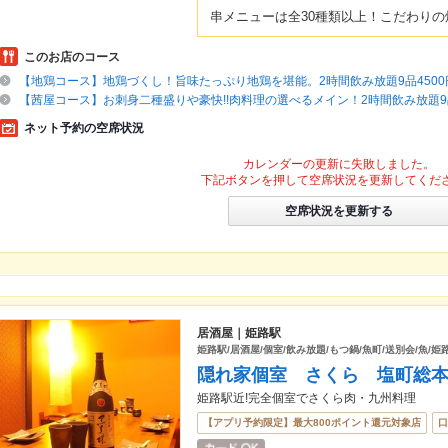
串メニューは全30種類以上！こだわりの
このお店のコース
【地鶏コース】地鶏づくし！旨味たっぷり地鶏を堪能。2時間飲み放題9品4500
【茜屋コース】お刺身二種盛りや豪快!!肉料理の選べるメイン！2時間飲み放題9品
ネット予約の空席状況
カレンダーの更新に失敗しました。
下記ボタンを押して空席状況を更新してくだ
空席状況を更新する
居酒屋｜姫路駅
姫路駅/居酒屋/個室/飲み放題/もつ鍋/魚町/送別会/魚/姫
隠れ家個室 さくら 塩町総
姫路駅近!完全個室でさくら肉・九州料理
【アプリ予約限定】最大800ポイント還元対象店
口