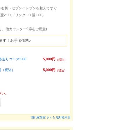
を右折→セブンイレブンを超えてすぐ
2:00,ドリンクL.O.翌2:00)
全個室あり。他カウンター9席をご用意)
ます！お手頃価格♪
造りコース5,00
5,000円
（税込）
円（税込）
5,000円
（税込）
さい。
隠れ家個室 さくら 塩町総本店