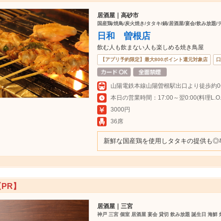
居酒屋｜高砂市
国産鶏/焼鳥/炭火焼き/タタキ/鍋/居酒屋/宴会/飲み放題
日和 曽根店
飲む人も飲まない人も楽しめる焼き鳥屋
【アプリ予約限定】最大800ポイント還元対象店
口
山陽電鉄本線山陽曽根駅出口より徒歩約0
本日の営業時間：17:00～翌0:00(料理L.O.23
3000円
36席
新鮮な国産鶏を使用しタタキの提供も◎串5
【PR】
居酒屋｜三宮
神戸 三宮 個室 居酒屋 宴会 貸切 飲み放題 誕生日 海鮮