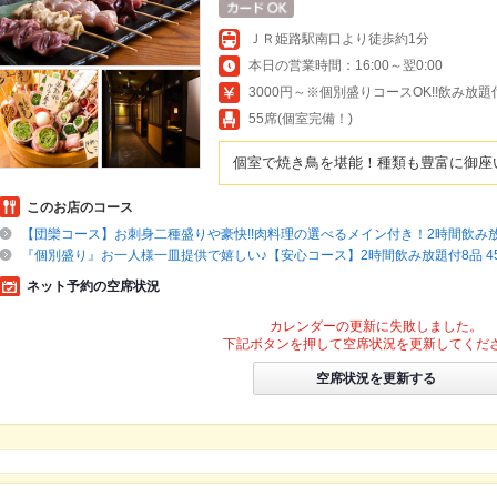
ＪＲ姫路駅南口より徒歩約1分
本日の営業時間：16:00～翌0:00
3000円～※個別盛りコースOK!!飲み放題
55席(個室完備！)
個室で焼き鳥を堪能！種類も豊富に御座
このお店のコース
【団欒コース】お刺身二種盛りや豪快!!肉料理の選べるメイン付き！2時間飲み放題
『個別盛り』お一人様一皿提供で嬉しい♪【安心コース】2時間飲み放題付8品 45
ネット予約の空席状況
カレンダーの更新に失敗しました。
下記ボタンを押して空席状況を更新してくだ
空席状況を更新する