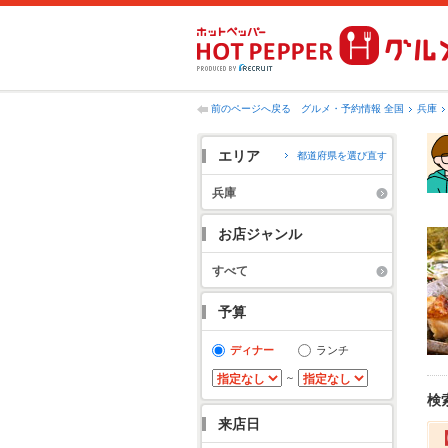
前のページへ戻る
グルメ・予約情報 全国
兵庫
エリア
都道府県を選び直す
兵庫
お店ジャンル
すべて
予算
ディナー
ランチ
～
検
来店日