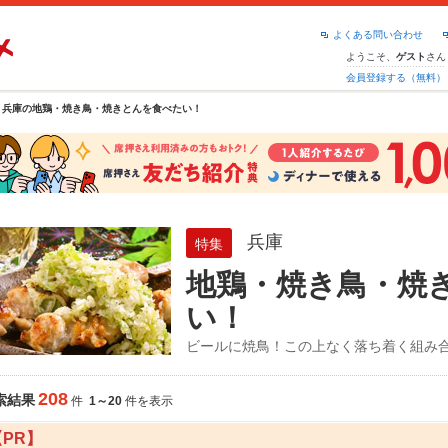
よくある問い合わせ
ようこそ、
さん
ゲスト
会員登録する（無料）
兵庫の地鶏・焼き鳥・焼きとんを食べたい！
兵庫
特集
地鶏・焼き鳥・焼
い！
ビールに焼鳥！この上なく落ち着く組み
208
索結果
件
1～20
件を表示
【PR】