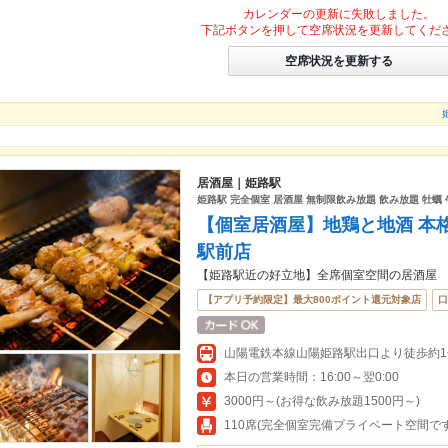
カレンダーの更新に失敗しました。
下記ボタンを押して空席状況を更新してくだ
空席状況を更新する
居酒屋｜姫路駅
姫路駅 完全個室 居酒屋 無制限飲み放題 飲み放題 牡蠣 
【個室居酒屋】地鶏と地酒 本格焼き
駅前店
【姫路駅近の好立地】全席個室空間の居酒屋
【アプリ予約限定】最大800ポイント還元対象店
口
山陽電鉄本線山陽姫路駅出口より徒歩約1
本日の営業時間：16:00～翌0:00
3000円～(お得な飲み放題1500円～)
110席(完全個室完備プライベート空間で