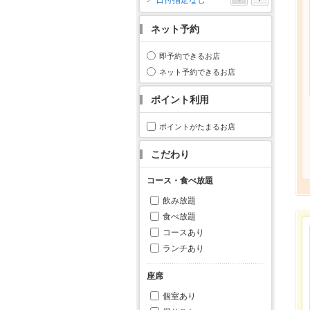
日付指定なし
月
火
水
木
金
土
日
ネット予約
1
2
3
4
5
6
7
8
9
10
11
即予約できるお店
12
13
14
15
16
17
18
ネット予約できるお店
19
20
21
22
23
24
25
ポイント利用
26
27
28
29
30
31
ポイントがたまるお店
こだわり
コース・食べ放題
飲み放題
食べ放題
コースあり
ランチあり
座席
個室あり