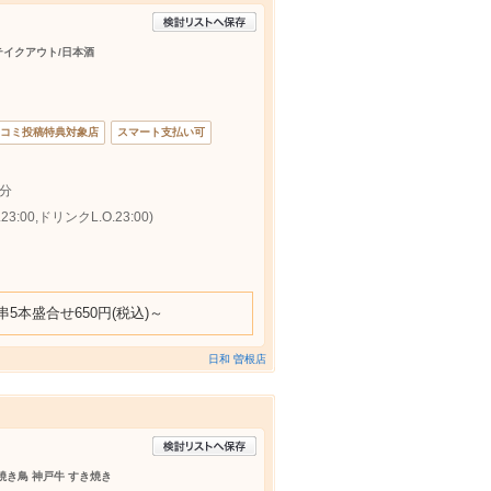
/テイクアウト/日本酒
コミ投稿特典対象店
スマート支払い可
分
:00,ドリンクL.O.23:00)
本盛合せ650円(税込)～
日和 曽根店
 焼き鳥 神戸牛 すき焼き