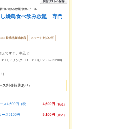
路駅/食べ飲み放題/個室/ビール
なし焼鳥食べ飲み放題 専門
コミ投稿特典対象店
スマート支払い可
超えてすぐ。牛凪２F
本日の営業時間：11:00～13:30(料理L.O.13:00,ドリンクL.O.13:00),15:30～23:00(料理L.O.22:30,ドリンクL.O.22:30)
！)
でコース割引特典あり♪
ス4,600円（税
4,600円
（税込）
ース5100円
5,100円
（税込）