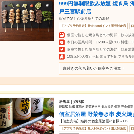
999円無制限飲み放題 焼き鳥 
戸三宮駅前店
個室で楽しむ焼き鳥と旬の海鮮
【アプリ予約限定】最大800ポイント還元対象店
口
個室で愉しむ焼き鳥と旬の海鮮！飲み放題
本日の営業時間：16:00～翌0:00(料理L.O.23
個室で愉しむ焼き鳥と旬の海鮮！飲み放題
108席(少人数から団体まで対応できる多
扉付きの落ち着いた個室をご用意！
居酒屋｜姫路駅
姫路駅 牡蠣 藁焼き 野菜巻き串 飲み放題 個室 完全個室
個室居酒屋 野菜巻き串 炭火焼
【個室完備】姫路の個室居酒屋/2名様～OK
【アプリ予約限定】最大800ポイント還元対象店
口