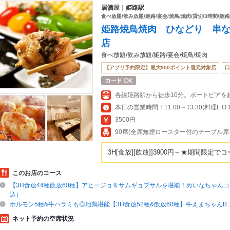
居酒屋｜姫路駅
食べ放題/飲み放題/姫路/宴会/焼鳥/焼肉/貸切/3時間/姫
姫路焼鳥焼肉 ひなどり 串
店
食べ放題/飲み放題/姫路/宴会/焼鳥/焼肉
【アプリ予約限定】最大800ポイント還元対象店
口
各線姫路駅から徒歩10分。ボートピアを
3500円
90席(全席無煙ロースター付のテーブル席
3H[食放][飲放]]3900円～★期間限定
このお店のコース
【3H食放44種飲放60種】アヒージョ＆サムギョプサルを堪能！めいなちゃんコー
込）
ホルモン5種&牛ハラミも◎地鶏堪能【3H食放52種&飲放60種】牛えまちゃんBコ
ネット予約の空席状況