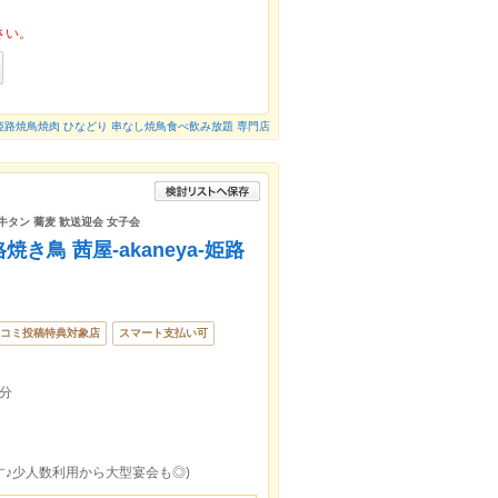
さい。
姫路焼鳥焼肉 ひなどり 串なし焼鳥食べ飲み放題 専門店
牛タン 蕎麦 歓送迎会 女子会
鳥 茜屋-akaneya-姫路
コミ投稿特典対象店
スマート支払い可
分
す♪少人数利用から大型宴会も◎)