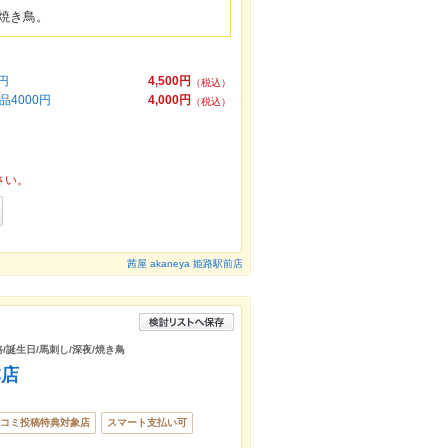
焼き鳥。
円
4,500円
（税込）
4000円
4,000円
（税込）
さい。
茜屋 akaneya 姫路駅前店
路/誕生日/馬刺し/深夜/焼き鳥
本店
コミ投稿特典対象店
スマート支払い可