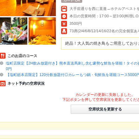
大手前通りを西に直進→ホテルアベスト
本日の営業時間：17:00～翌3:00(料理L.O.翌
3500円
73席(2/4/6/8/12/14/16/22名の完
絶品！大人気の焼き鳥もご用意しており
このお店のコース
塩町店限定【2H飲み放題付き】熊本直送馬刺し含む豪勢な鮮魚を堪能！タイの姿
0円
【塩町総本店限定】120分飲放題付◎カレーもつ鍋・旬鮮魚を堪能コース5000
ネット予約の空席状況
カレンダーの更新に失敗しました。
下記ボタンを押して空席状況を更新してくだ
空席状況を更新する