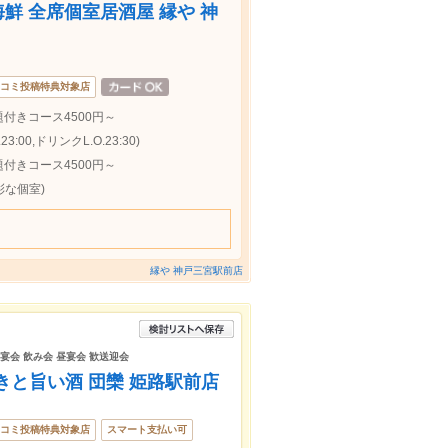
海鮮 全席個室居酒屋 縁や 神
コミ投稿特典対象店
付きコース4500円～
:00,ドリンクL.O.23:30)
付きコース4500円～
彩な個室)
縁や 神戸三宮駅前店
 宴会 飲み会 昼宴会 歓送迎会
きと旨い酒 団欒 姫路駅前店
コミ投稿特典対象店
スマート支払い可