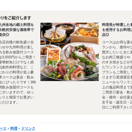
九州各地の郷土料理を
料理長が特選した
比較的安価な価格帯で
を使用するお料理
提供◎
品◎
当店自慢の鮮魚盛り合
コースはお得な宴
わせや九州料理が楽し
ランから、接待や
める飲み放題付コース
贅沢したいときに
は3,000円からご用意！
なお肉三種盛りや
豪華鮮魚だけでなく絶
のすき焼きなどが
品創作肉料理など、こ
たワンランク上の
だわりの料理が並ぶ豪
プランもご用意し
華コースは宴会・飲み
ります◎居酒屋定
会にぴったりです！3時
ニューからワンラ
間飲み放題付コースも
上の逸品料理まで
ございますので、ゆっ
ご用意◎宴会・飲
たりと個室でお寛ぎい
会・接待・会社宴
ただけます。
女子会・誕生日・
日にご利用下さい
ース
料理
ドリンク