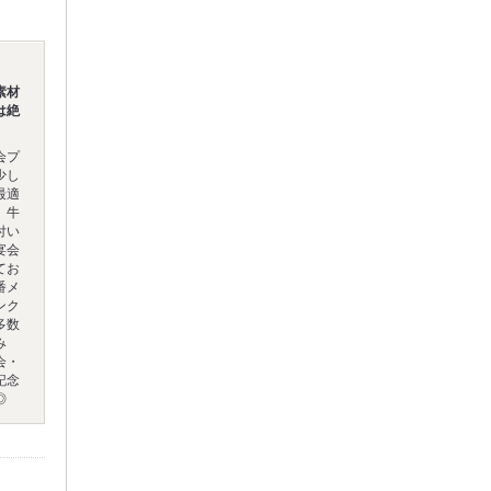
素材
は絶
会プ
少し
最適
、牛
付い
宴会
てお
番メ
ンク
多数
み
会・
記念
◎