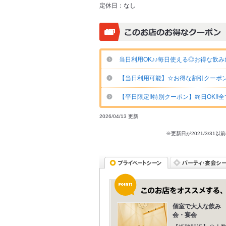
定休日：
なし
当日利用OK♪♪毎日使える◎お得な飲み放
【当日利用可能】☆お得な割引クーポン☆FO
【平日限定!!特別クーポン】終日OK!!
2026/04/13 更新
※更新日が2021/3/
個室で大人な飲み
会・宴会