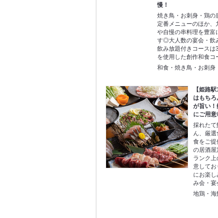
慢！
焼き鳥・お刺身・鶏の
定番メニューのほか、
や自慢の串料理を豊富
す◎大人数の宴会・飲
飲み放題付きコースは3
を使用した創作和食コ
和食・焼き鳥・お刺身
【姫路駅
はもちろ
が旨い！
にご用意
採れたて
ん、厳選
食をご提
の居酒屋
ランク上
意してお
にお楽し
み会・宴
地鶏・海