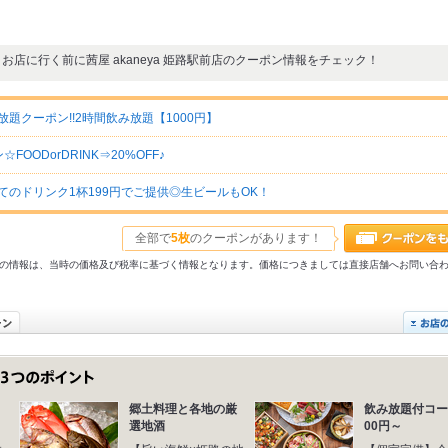
お店に行く前に茜屋 akaneya 姫路駅前店のクーポン情報をチェック！
題クーポン!!2時間飲み放題【1000円】
ODorDRINK⇒20%OFF♪
全てのドリンク1杯199円でご提供◎生ビールもOK！
全部で
5枚
のクーポンがあります！
31以前の情報は、当時の価格及び税率に基づく情報となります。価格につきましては直接店舗へお問い合
郷土料理と各地の厳
飲み放題付コー
選地酒
00円～