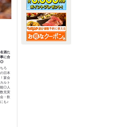
た名酒た
食事に合
い◎
もちろ
りの日本
す！宴会
ラカルト
可能◎人
多数充実
宴会・飲
にも♪