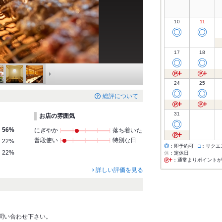
10
11
◎
◎
17
18
◎
◎
24
25
◎
◎
総評について
31
お店の雰囲気
◎
56%
にぎやか
落ち着いた
普段使い
特別な日
22%
◎
：即予約可
□
：リクエ
22%
休
：定休日
：通常よりポイントが
詳しい評価を見る
お問い合わせ下さい。