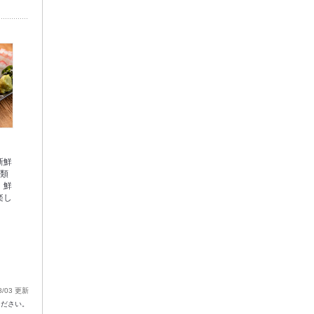
新鮮
種類
。鮮
楽し
8/03 更新
ください。