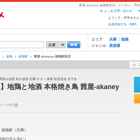
茜屋 akaneya 姫路駅前店 - クーポン
よくある問い合わせ
ようこそ、
さん
ゲスト
会員登録する（無料）
エリア
兵庫
姫路
ジャンル
居酒屋
庫
姫路
姫路駅
茜屋 akaneya 姫路駅前店
限飲み放題 飲み放題 牡蠣 牛タン 蕎麦 歓送迎会 女子会
地鶏と地酒 本格焼き鳥 茜屋-akaney
コミ106件
姫路駅
（
兵庫
）
同伴の方も含む）