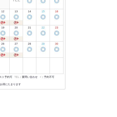
◎
◎
◎
12
13
14
15
16
◎
◎
◎
◎
◎
19
20
21
22
23
◎
◎
◎
◎
◎
26
27
28
29
30
◎
◎
◎
◎
◎
スト予約可
TEL
：要問い合わせ
×
：予約不可
お得にたまります