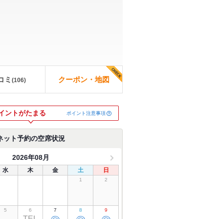
コミ
クーポン・地図
(
106
)
イントがたまる
ポイント注意事項
ネット予約の空席状況
2026年08月
水
木
金
土
日
1
2
5
6
7
8
9
TEL