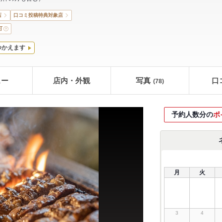
店
口コミ投稿特典対象店
可
つかえます
ュー
店内・外観
写真
口
(78)
予約人数分の
ポ
月
火
3
4