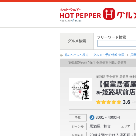
フリーワード検索
グルメ検索
前のページへ戻る
グルメ・予約情報 全国
兵
【姫路駅近の好立地】全席個室空間の居酒屋
姫路駅 完全個室 居酒屋 無制
【個室居酒屋】
a-姫路駅前店
3.6
口
3001～4000円
予算
居酒屋
和食
ジャンル
エリア
20歳未満の方は入店不可（
お知らせ