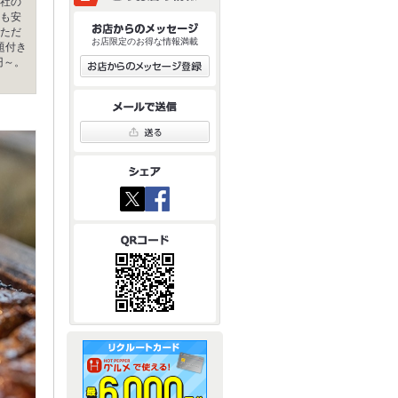
社の
も安
ただ
お店限定のお得な情報満載
題付き
円～。