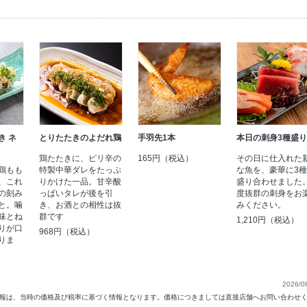
き ネ
とりたたきのよだれ鶏
手羽先1本
本日の刺身3種盛り
鶏たたきに、ピリ辛の
165円（税込）
その日に仕入れた
鶏もも
特製中華ダレをたっぷ
な魚を、豪華に3
、これ
りかけた一品。甘辛酸
盛り合わせました
の刻み
っぱいタレが後を引
度抜群の刺身をお
と。噛
き、お酒との相性は抜
みください。
味とね
群です
1,210円（税込）
りが口
968円（税込）
りま
2026/0
以前の情報は、当時の価格及び税率に基づく情報となります。価格につきましては直接店舗へお問い合わせ