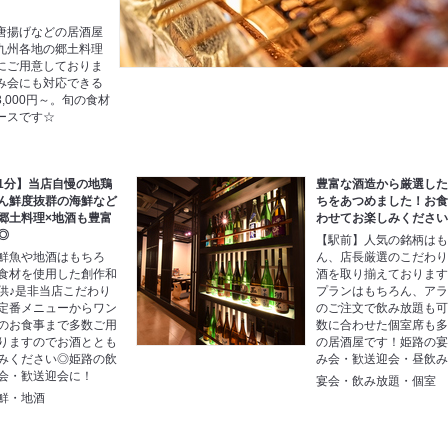
唐揚げなどの居酒屋
九州各地の郷土料理
にご用意しておりま
み会にも対応できる
,000円～。旬の食材
ースです☆
1分】当店自慢の地鶏
豊富な酒造から厳選し
ん鮮度抜群の海鮮など
ちをあつめました！お
郷土料理×地酒も豊富
わせてお楽しみくださ
◎
【駅前】人気の銘柄は
鮮魚や地酒はもちろ
ん、店長厳選のこだわ
食材を使用した創作和
酒を取り揃えておりま
供♪是非当店こだわり
プランはもちろん、ア
定番メニューからワン
のご注文で飲み放題も
のお食事まで多数ご用
数に合わせた個室席も
りますのでお酒ととも
の居酒屋です！姫路の
みください◎姫路の飲
み会・歓送迎会・昼飲み
会・歓送迎会に！
宴会・飲み放題・個室
鮮・地酒