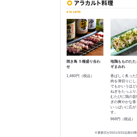
焼き鳥 ５種盛り合わ
地鶏もものたた
せ
ギまみれ
1,480円（税込）
香ばしく炙った
肉を薄切りにし
でもかいうほど
ねぎをたっぷり
むたびに鶏の旨
ぎの爽やかな香
いっぱいに広が
す。
968円（税込）
※更新日が2021/3/31