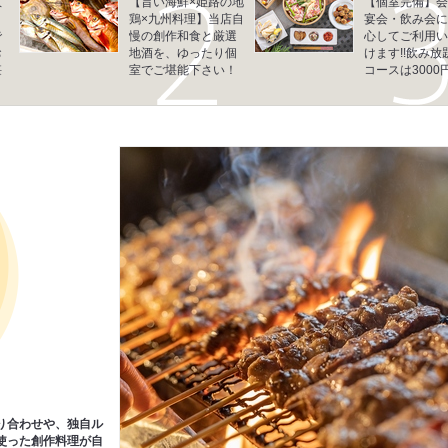
数
【旨い海鮮×姫路の地
【個室完備】会
鶏×九州料理】当店自
宴会・飲み会に
で
慢の創作和食と厳選
心してご利用い
お
地酒を、ゆったり個
けます!!飲み放
堪
室でご堪能下さい！
コースは3000
り合わせや、独自ル
使った創作料理が自