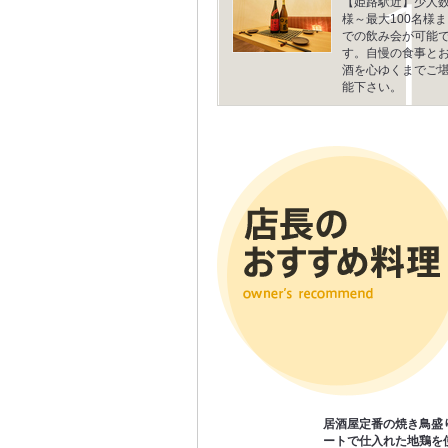
【姫路駅近】少人
様～最大100名様ま
での飲み会が可能
す。自慢の食事と
酒を心ゆくまでご
能下さい。
居酒屋定番の焼き鳥盛
ートで仕入れた地鶏を