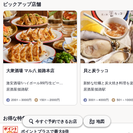
ピックアップ店舗
大衆酒場 マル八 姫路本店
貝と炭ラッコ
激安酒場!!ハイボール99円/生ビー…
新鮮な牡蠣と炭火焼き料理を
居酒屋/姫路駅
居酒屋/姫路駅
2001～3000円
1501～2000円
3001～4000円
501～100
お得な特集から探す・予約する
今すぐ予約できるお店
地図
ポイントプラスで最大8倍