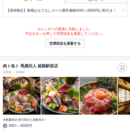
【遅得限定】亜蔵おもてなしコース通常価格5000→4500円に割引き！
カレンダーの更新に失敗しました。
下記ボタンを押して空席状況を更新してください。
空席状況を更新する
肉ト魚ト 馬鹿坊人 姫路駅前店
居酒屋
姫路駅
本格藁焼き/炭火焼きと新鮮魚介！
3001～4000円