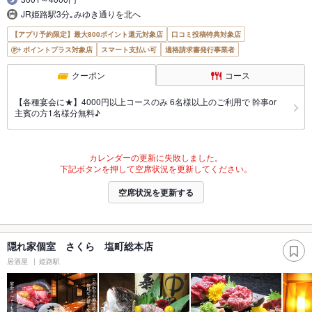
JR姫路駅3分｡みゆき通りを北へ
【アプリ予約限定】最大800ポイント還元対象店
口コミ投稿特典対象店
ポイントプラス対象店
スマート支払い可
適格請求書発行事業者
クーポン
コース
【各種宴会に★】4000円以上コースのみ 6名様以上のご利用で 幹事or
主賓の方1名様分無料♪
カレンダーの更新に失敗しました。
下記ボタンを押して空席状況を更新してください。
空席状況を更新する
隠れ家個室 さくら 塩町総本店
居酒屋
姫路駅