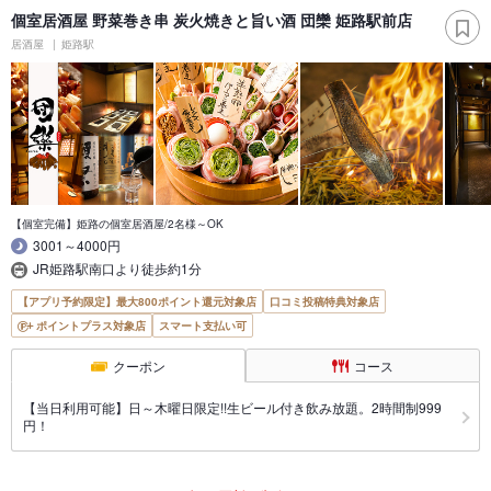
個室居酒屋 野菜巻き串 炭火焼きと旨い酒 団欒 姫路駅前店
居酒屋
姫路駅
【個室完備】姫路の個室居酒屋/2名様～OK
3001～4000円
JR姫路駅南口より徒歩約1分
【アプリ予約限定】最大800ポイント還元対象店
口コミ投稿特典対象店
ポイントプラス対象店
スマート支払い可
クーポン
コース
【当日利用可能】日～木曜日限定!!生ビール付き飲み放題。2時間制999
円！