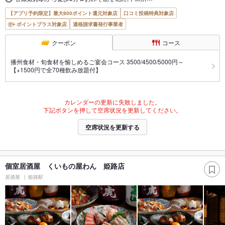
【アプリ予約限定】最大800ポイント還元対象店
口コミ投稿特典対象店
ポイントプラス対象店
適格請求書発行事業者
クーポン
コース
播州食材・旬食材を愉しめるご宴会コース 3500/4500/5000円～
【+1500円で全70種飲み放題付】
カレンダーの更新に失敗しました。
下記ボタンを押して空席状況を更新してください。
空席状況を更新する
個室居酒屋 くいもの屋わん 姫路店
居酒屋
姫路駅