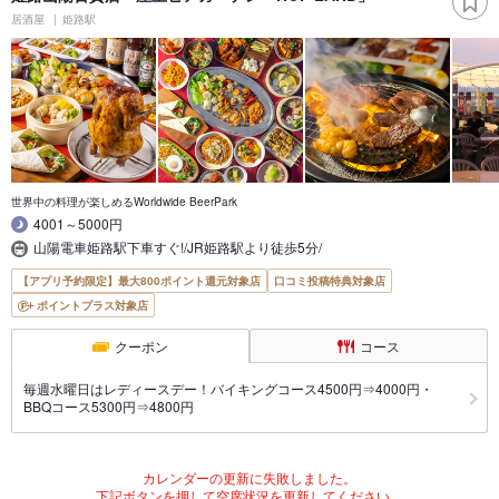
居酒屋
姫路駅
世界中の料理が楽しめるWorldwide BeerPark
4001～5000円
山陽電車姫路駅下車すぐ!/JR姫路駅より徒歩5分/
【アプリ予約限定】最大800ポイント還元対象店
口コミ投稿特典対象店
ポイントプラス対象店
クーポン
コース
毎週水曜日はレディースデー！バイキングコース4500円⇒4000円・
BBQコース5300円⇒4800円
カレンダーの更新に失敗しました。
下記ボタンを押して空席状況を更新してください。