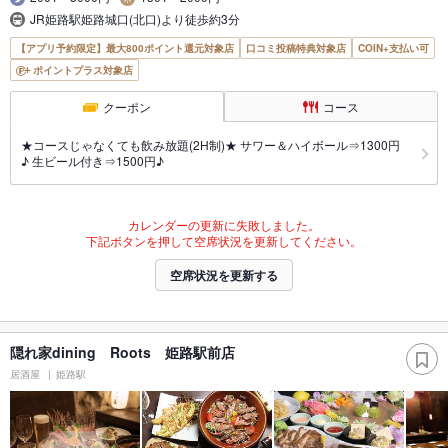
JR姫路駅姫路城口(北口)より徒歩約3分
【アプリ予約限定】最大800ポイント還元対象店
口コミ投稿特典対象店
COIN+支払い可
ポイントプラス対象店
クーポン
コース
★コースじゃなくても飲み放題(2H制)★ サワー＆ハイボール⇒1300円
♪ 生ビール付き⇒1500円♪
カレンダーの更新に失敗しました。
下記ボタンを押して空席状況を更新してください。
空席状況を更新する
隠れ家dining Roots 姫路駅前店
居酒屋
姫路駅