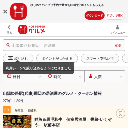
はじめてのアプリ予約で最大
1,000円分ポイントもらえる
ダウンロード
アプリで開く
戻る
マイメニュー
山陽姫路駅周辺 居酒屋
変更
絞り込む
ポイントがつかえる
スマート支払い可
日付
時間
人数
山陽姫路駅(兵庫)周辺の居酒屋のグルメ・クーポン情報
279件 1-20件
PR
居酒屋
姫路駅
鮮魚＆黒毛和牛 個室居酒屋 幾蔵-いくぞ
う- 駅前本店