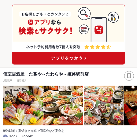
個室居酒屋 た藁や～たわらや～姫路駅前店
居酒屋
姫路駅
姫路駅前で藁焼きと海鮮で同窓会など宴会を
3001～4000円