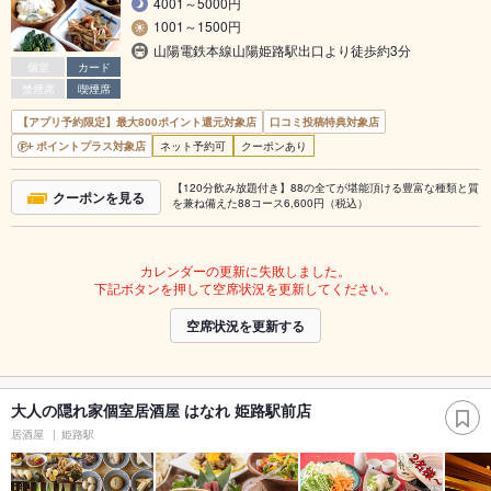
4001～5000円
1001～1500円
山陽電鉄本線山陽姫路駅出口より徒歩約3分
個室
カード
禁煙席
喫煙席
【アプリ予約限定】最大800ポイント還元対象店
口コミ投稿特典対象店
ポイントプラス対象店
ネット予約可
クーポンあり
【120分飲み放題付き】88の全てが堪能頂ける豊富な種類と質
クーポンを見る
を兼ね備えた88コース6,600円（税込）
カレンダーの更新に失敗しました。
下記ボタンを押して空席状況を更新してください。
空席状況を更新する
大人の隠れ家個室居酒屋 はなれ 姫路駅前店
居酒屋
姫路駅