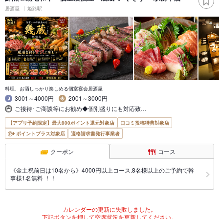
居酒屋
姫路駅
料理、お酒しっかり楽しめる個室宴会居酒屋
3001～4000円
2001～3000円
ご接待･ご商談等にお勧め◆個別盛りにも対応致…
【アプリ予約限定】最大800ポイント還元対象店
口コミ投稿特典対象店
ポイントプラス対象店
適格請求書発行事業者
クーポン
コース
《金土祝前日は10名から》4000円以上コース.8名様以上のご予約で幹
事様1名無料 ！！
カレンダーの更新に失敗しました。
下記ボタンを押して空席状況を更新してください。