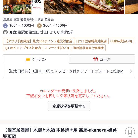
居酒屋 個室 宴会 接待 二次会 飲み会
3001～4000円
3001～4000円
JR姫路駅姫路城口(北口)より徒歩約5分
【アプリ予約限定】最大800ポイント還元対象店
口コミ投稿特典対象店
COIN+支払い可
ポイントプラス対象店
スマート支払い可
適格請求書発行事業者
クーポン
コース
【記念日特典】1皿1000円でメッセージ付きデザートプレートご提供♪
カレンダーの更新に失敗しました。
下記ボタンを押して空席状況を更新してください。
空席状況を更新する
【個室居酒屋】地鶏と地酒 本格焼き鳥 茜屋-akaneya-姫路
駅前店