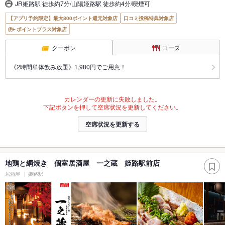
JR姫路駅 徒歩約7分/山陽姫路駅 徒歩約4分/喫煙可
【アプリ予約限定】最大800ポイント還元対象店
口コミ投稿特典対象店
ポイントプラス対象店
クーポン
コース
《2時間単体飲み放題》1,980円でご用意！
カレンダーの更新に失敗しました。
下記ボタンを押して空席状況を更新してください。
空席状況を更新する
地鶏と網焼き 個室居酒屋 一之蔵 姫路駅前店
居酒屋
姫路駅