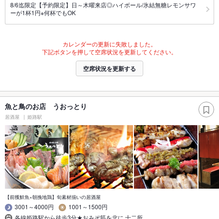
8/6迄限定【予約限定】日～木曜来店◎ハイボール/氷結無糖レモンサワ
ーが1杯1円※何杯でもOK
カレンダーの更新に失敗しました。
下記ボタンを押して空席状況を更新してください。
空席状況を更新する
魚と鳥のお店 うおっとり
居酒屋
姫路駅
【前獲鮮魚×朝挽地鶏】旬素材揃いの居酒屋
3001～4000円
1001～1500円
各線姫路駅から徒歩3分★おみぞ筋を北に,十二所…