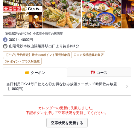
【姫路駅近の好立地】全席完全個室の居酒屋
3001～4000円
山陽電鉄本線山陽姫路駅出口より徒歩約1分
【アプリ予約限定】最大800ポイント還元対象店
口コミ投稿特典対象店
ポイントプラス対象店
クーポン
コース
当日利用OK♪♪毎日使える◎お得な飲み放題クーポン!!2時間飲み放題
【1000円】
カレンダーの更新に失敗しました。
下記ボタンを押して空席状況を更新してください。
空席状況を更新する