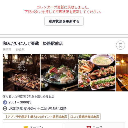
カレンダーの更新に失敗しました。
下記ボタンを押して空席状況を更新してください。
空席状況を更新する
和みだいにんぐ亜蔵 姫路駅前店
居酒屋
姫路駅
落ち着いた和空間で旬魚を楽しめるお店
2001～3000円
JR姫路駅 徒歩3分 十二所ｸﾘｽﾀﾙﾋﾞﾙ2階
【アプリ予約限定】最大800ポイント還元対象店
口コミ投稿特典対象店
クーポン
コース