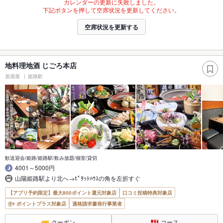
カレンダーの更新に失敗しました。
下記ボタンを押して空席状況を更新してください。
空席状況を更新する
地料理地酒 じごろ本店
居酒屋
姫路駅
歓送迎会/姫路/姫路駅/飲み放題/個室/貸切
4001～5000円
山陽姫路駅より北へ→ﾋﾟﾀｯﾄﾊｳｽの角を左折すぐ
【アプリ予約限定】最大800ポイント還元対象店
口コミ投稿特典対象店
ポイントプラス対象店
適格請求書発行事業者
クーポン
コース