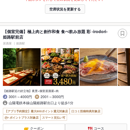
空席状況を更新する
【個室完備】極上肉と創作和食 食べ飲み放題 彩 -irodori-
姫路駅前店
居酒屋
姫路駅
【姫路駅近の好立地】夜景×個室居酒屋×肉
3001～4000円
2001～3000円
山陽電鉄本線山陽姫路駅出口より徒歩1分
【アプリ予約限定】最大800ポイント還元対象店
口コミ投稿特典対象店
ポイントプラス対象店
スマート支払い可
クーポン
コース