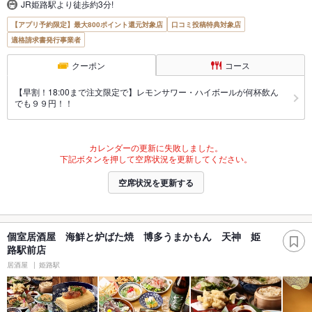
JR姫路駅より徒歩約3分!
【アプリ予約限定】最大800ポイント還元対象店
口コミ投稿特典対象店
適格請求書発行事業者
クーポン
コース
【早割！18:00まで注文限定で】レモンサワー・ハイボールが何杯飲ん
でも９９円！！
カレンダーの更新に失敗しました。
下記ボタンを押して空席状況を更新してください。
空席状況を更新する
個室居酒屋 海鮮と炉ばた焼 博多うまかもん 天神 姫
路駅前店
居酒屋
姫路駅