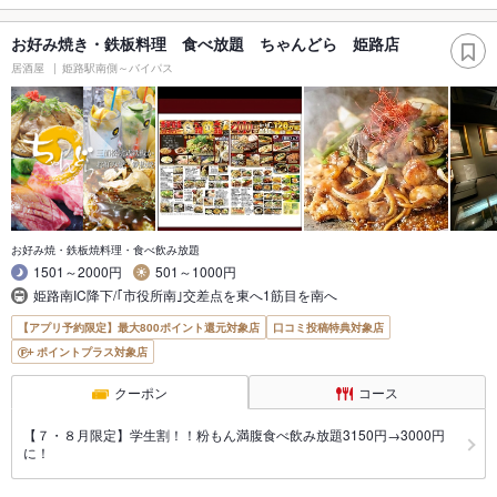
お好み焼き・鉄板料理 食べ放題 ちゃんどら 姫路店
居酒屋
姫路駅南側～バイパス
お好み焼・鉄板焼料理・食べ飲み放題
1501～2000円
501～1000円
姫路南IC降下/｢市役所南｣交差点を東へ1筋目を南へ
【アプリ予約限定】最大800ポイント還元対象店
口コミ投稿特典対象店
ポイントプラス対象店
クーポン
コース
【７・８月限定】学生割！！粉もん満腹食べ飲み放題3150円→3000円
に！