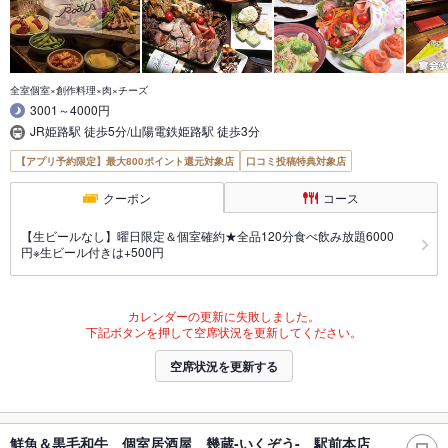
全室個室×創作料理×肉×チーズ
3001～4000円
JR姫路駅 徒歩5分/山陽電鉄姫路駅 徒歩3分
【アプリ予約限定】最大800ポイント還元対象店
口コミ投稿特典対象店
クーポン
コース
【生ビールなし】曜日限定＆個室確約★全品120分食べ飲み放題6000
円※生ビール付きは+500円
カレンダーの更新に失敗しました。
下記ボタンを押して空席状況を更新してください。
空席状況を更新する
鮮魚＆黒毛和牛 個室居酒屋 幾蔵-いくぞう- 駅前本店