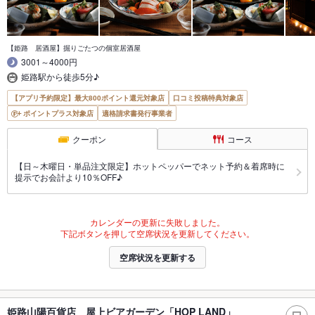
【姫路 居酒屋】掘りごたつの個室居酒屋
3001～4000円
姫路駅から徒歩5分♪
【アプリ予約限定】最大800ポイント還元対象店
口コミ投稿特典対象店
ポイントプラス対象店
適格請求書発行事業者
クーポン
コース
【日～木曜日・単品注文限定】ホットペッパーでネット予約＆着席時に
提示でお会計より10％OFF♪
カレンダーの更新に失敗しました。
下記ボタンを押して空席状況を更新してください。
空席状況を更新する
姫路山陽百貨店 屋上ビアガーデン「HOP LAND」