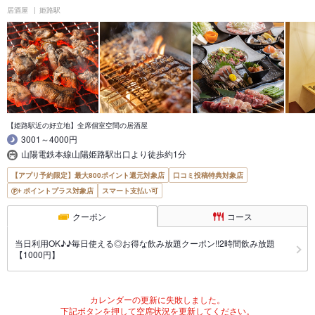
居酒屋
姫路駅
【姫路駅近の好立地】全席個室空間の居酒屋
3001～4000円
山陽電鉄本線山陽姫路駅出口より徒歩約1分
【アプリ予約限定】最大800ポイント還元対象店
口コミ投稿特典対象店
ポイントプラス対象店
スマート支払い可
クーポン
コース
当日利用OK♪♪毎日使える◎お得な飲み放題クーポン!!2時間飲み放題
【1000円】
カレンダーの更新に失敗しました。
下記ボタンを押して空席状況を更新してください。