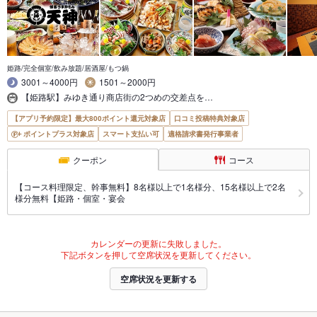
姫路/完全個室/飲み放題/居酒屋/もつ鍋
3001～4000円
1501～2000円
【姫路駅】みゆき通り商店街の2つめの交差点を…
【アプリ予約限定】最大800ポイント還元対象店
口コミ投稿特典対象店
ポイントプラス対象店
スマート支払い可
適格請求書発行事業者
クーポン
コース
【コース料理限定、幹事無料】8名様以上で1名様分、15名様以上で2名
様分無料【姫路・個室・宴会
カレンダーの更新に失敗しました。
下記ボタンを押して空席状況を更新してください。
空席状況を更新する