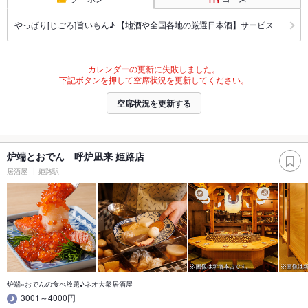
やっぱり[じごろ]旨いもん♪ 【地酒や全国各地の厳選日本酒】サービス
カレンダーの更新に失敗しました。
下記ボタンを押して空席状況を更新してください。
空席状況を更新する
炉端とおでん 呼炉凪来 姫路店
居酒屋
姫路駅
炉端×おでんの食べ放題♪ネオ大衆居酒屋
3001～4000円