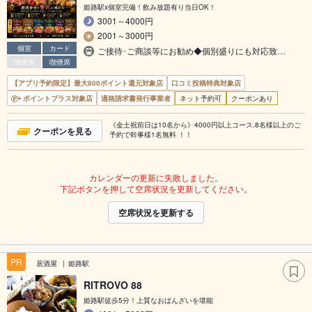
姫路駅x個室完備！飲み放題有り当日OK！
3001～4000円
2001～3000円
個室
カード
ご接待･ご商談等にお勧め◆個別盛りにも対応致…
禁煙席
喫煙席
【アプリ予約限定】最大800ポイント還元対象店
口コミ投稿特典対象店
ポイントプラス対象店
適格請求書発行事業者
ネット予約可
クーポンあり
《金土祝前日は10名から》4000円以上コース.8名様以上のご
クーポンを見る
予約で幹事様1名無料 ！！
カレンダーの更新に失敗しました。
下記ボタンを押して空席状況を更新してください。
空席状況を更新する
PR
居酒屋
姫路駅
RITROVO 88
姫路駅徒歩5分！上質なおばんざいを堪能