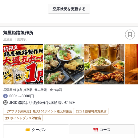
空席状況を更新する
鶏屋姫路製作所
居酒屋
姫路駅
居酒屋 焼き鳥 姫路駅 飲み放題 食べ放題
2001～3000円
JR姫路駅より徒歩5分/お溝筋沿いﾋﾞﾙ2F
【アプリ予約限定】最大800ポイント還元対象店
口コミ投稿特典対象店
ポイントプラス対象店
クーポン
コース