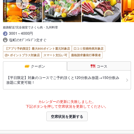
姫路駅近!完全個室でさくら肉・九州料理
3001～4000円
塩町のｾﾌﾞﾝｲﾚﾌﾞﾝ北すぐ
【アプリ予約限定】最大800ポイント還元対象店
口コミ投稿特典対象店
ポイントプラス対象店
スマート支払い可
適格請求書発行事業者
クーポン
コース
【平日限定】対象のコースでご予約頂くと120分飲み放題→150分飲み
放題に変更可能！
カレンダーの更新に失敗しました。
下記ボタンを押して空席状況を更新してください。
空席状況を更新する