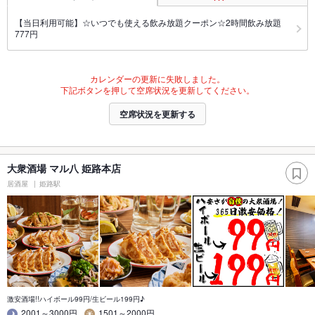
【当日利用可能】☆いつでも使える飲み放題クーポン☆2時間飲み放題
777円
カレンダーの更新に失敗しました。
下記ボタンを押して空席状況を更新してください。
空席状況を更新する
大衆酒場 マル八 姫路本店
居酒屋
姫路駅
激安酒場!!ハイボール99円/生ビール199円♪
2001～3000円
1501～2000円