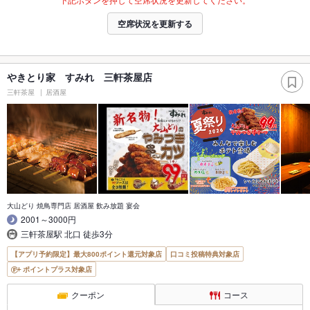
空席状況を更新する
やきとり家 すみれ 三軒茶屋店
三軒茶屋
居酒屋
大山どり 焼鳥専門店 居酒屋 飲み放題 宴会
2001～3000円
三軒茶屋駅 北口 徒歩3分
【アプリ予約限定】最大800ポイント還元対象店
口コミ投稿特典対象店
ポイントプラス対象店
クーポン
コース