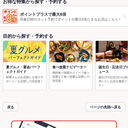
お得な特集から探す・予約する
ポイントプラスで最大8倍
対象日時のネット予約でポイントが最大8倍たまるお店はこちら！
目的から探す・予約する
夏グルメ・宴会パーフ
食べ放題ナビゲーター
誕生日・記念日プ
ェクトガイド
ュース
焼肉食べ放題やスイーツ食べ
放題など食べ放題お店探しの
幹事さんのお店探しを強力サ
誕生日や記念日のお祝
決定版！
ポート！お店探しの決定版！
用したいお店を徹底リ
チ！
戻る
ページの先頭へ戻る