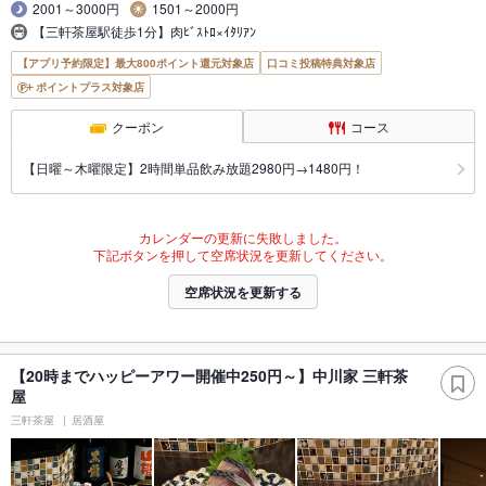
2001～3000円
1501～2000円
【三軒茶屋駅徒歩1分】肉ﾋﾞｽﾄﾛ×ｲﾀﾘｱﾝ
【アプリ予約限定】最大800ポイント還元対象店
口コミ投稿特典対象店
ポイントプラス対象店
クーポン
コース
【日曜～木曜限定】2時間単品飲み放題2980円→1480円！
カレンダーの更新に失敗しました。
下記ボタンを押して空席状況を更新してください。
空席状況を更新する
【20時までハッピーアワー開催中250円～】中川家 三軒茶
屋
三軒茶屋
居酒屋