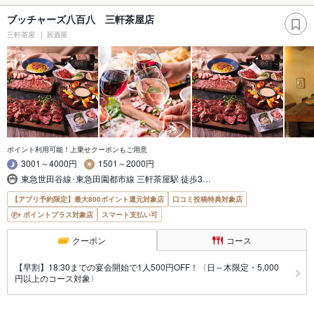
ブッチャーズ八百八 三軒茶屋店
三軒茶屋
居酒屋
ポイント利用可能！上乗せクーポンもご用意
3001～4000円
1501～2000円
東急世田谷線･東急田園都市線 三軒茶屋駅 徒歩3…
【アプリ予約限定】最大800ポイント還元対象店
口コミ投稿特典対象店
ポイントプラス対象店
スマート支払い可
クーポン
コース
【早割】18:30までの宴会開始で1人500円OFF！〈日～木限定・5,000
円以上のコース対象〉