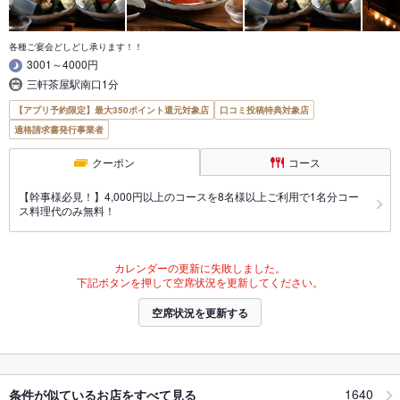
各種ご宴会どしどし承ります！！
3001～4000円
三軒茶屋駅南口1分
【アプリ予約限定】最大350ポイント還元対象店
口コミ投稿特典対象店
適格請求書発行事業者
クーポン
コース
【幹事様必見！】4,000円以上のコースを8名様以上ご利用で1名分コー
ス料理代のみ無料！
カレンダーの更新に失敗しました。
下記ボタンを押して空席状況を更新してください。
空席状況を更新する
1640
条件が似ているお店をすべて見る