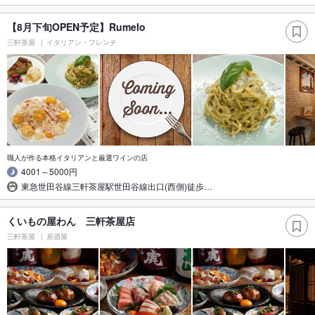
【8月下旬OPEN予定】Rumelo
三軒茶屋
イタリアン・フレンチ
職人が作る本格イタリアンと厳選ワインの店
4001～5000円
東急世田谷線三軒茶屋駅世田谷線出口(西側)徒歩…
くいもの屋わん 三軒茶屋店
三軒茶屋
居酒屋