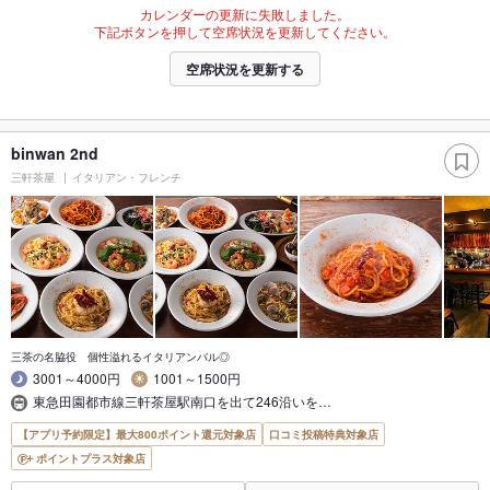
カレンダーの更新に失敗しました。
下記ボタンを押して空席状況を更新してください。
空席状況を更新する
binwan 2nd
三軒茶屋
イタリアン・フレンチ
三茶の名脇役 個性溢れるイタリアンバル◎
3001～4000円
1001～1500円
東急田園都市線三軒茶屋駅南口を出て246沿いを…
【アプリ予約限定】最大800ポイント還元対象店
口コミ投稿特典対象店
ポイントプラス対象店