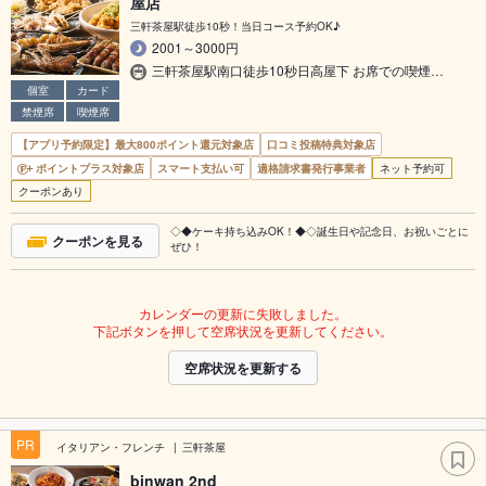
屋店
三軒茶屋駅徒歩10秒！当日コース予約OK♪
2001～3000円
三軒茶屋駅南口徒歩10秒日高屋下 お席での喫煙…
個室
カード
禁煙席
喫煙席
【アプリ予約限定】最大800ポイント還元対象店
口コミ投稿特典対象店
ポイントプラス対象店
スマート支払い可
適格請求書発行事業者
ネット予約可
クーポンあり
◇◆ケーキ持ち込みOK！◆◇誕生日や記念日、お祝いごとに
クーポンを見る
ぜひ！
カレンダーの更新に失敗しました。
下記ボタンを押して空席状況を更新してください。
空席状況を更新する
PR
イタリアン・フレンチ
三軒茶屋
binwan 2nd