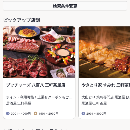
検索条件変更
ピックアップ店舗
ブッチャーズ 八百八 三軒茶屋店
やきとり家 すみれ 三軒茶
ポイント利用可能！上乗せクーポンもご…
大山どり 焼鳥専門店 居酒屋 
居酒屋/三軒茶屋
居酒屋/三軒茶屋
3001～4000円
1501～2000円
2001～3000円