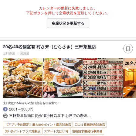
カレンダーの更新に失敗しました。
下記ボタンを押して空席状況を更新してください。
空席状況を更新する
20名/40名個室有 村さ来（むらさき）三軒茶屋店
三軒茶屋
居酒屋
土日祝は15時から♪当日宴会も◎個室で！
2001～3000円
三軒茶屋駅南口徒歩10秒日高屋下 お席での喫煙…
【アプリ予約限定】最大800ポイント還元対象店
口コミ投稿特典対象店
ポイントプラス対象店
スマート支払い可
適格請求書発行事業者