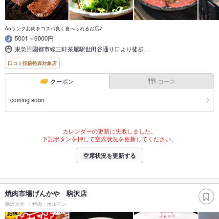
A5ランクお肉をコスパ良く食べられるお店♪
5001～6000円
東急田園都市線三軒茶屋駅世田谷通り口より徒歩…
口コミ投稿特典対象店
クーポン
コース
coming soon
カレンダーの更新に失敗しました。
下記ボタンを押して空席状況を更新してください。
空席状況を更新する
焼肉市場げんかや 駒沢店
駒沢大学
焼肉・ホルモン