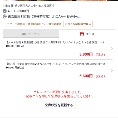
少量多皿×旨い酒◎大人の食べ飲み放題酒場
4001～5000円
東京田園都市線【三軒茶屋駅】北口Aから徒歩4分…
【アプリ予約限定】最大800ポイント還元対象店
口コミ投稿特典対象店
クーポン
コース
【月～木限定★無制限】少量多皿で大満喫♪平日だけのオトクな食べ飲み放題コース
◆8800円(税込)
8,800円
（税込）
【90分】少量多皿で堪能♪酒呑みが泣いて喜ぶ、ワンランク上の食べ飲み放題コース
◆5600円(税込)
5,600円
（税込）
カレンダーの更新に失敗しました。
下記ボタンを押して空席状況を更新してください。
空席状況を更新する