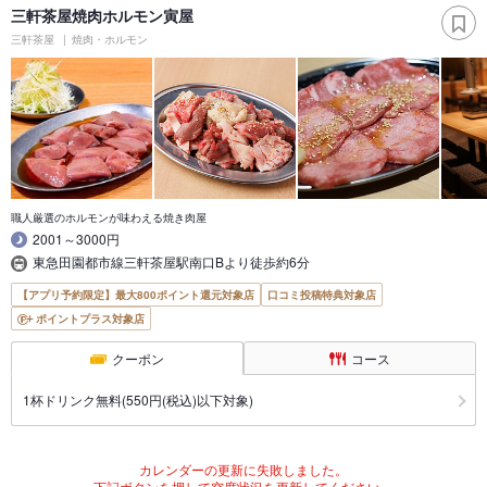
三軒茶屋焼肉ホルモン寅屋
三軒茶屋
焼肉・ホルモン
職人厳選のホルモンが味わえる焼き肉屋
2001～3000円
東急田園都市線三軒茶屋駅南口Bより徒歩約6分
【アプリ予約限定】最大800ポイント還元対象店
口コミ投稿特典対象店
ポイントプラス対象店
クーポン
コース
1杯ドリンク無料(550円(税込)以下対象)
カレンダーの更新に失敗しました。
下記ボタンを押して空席状況を更新してください。