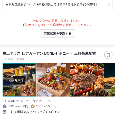
★飲み放題付きコース★6名様以上で【幹事1名様お食事代を無料】
カレンダーの更新に失敗しました。
下記ボタンを押して空席状況を更新してください。
空席状況を更新する
屋上テラス ビアガーデン BONE-T ボニート 三軒茶屋駅前
三軒茶屋
居酒屋
三軒茶屋駅1分 ルーフトップビアガーデン
3001～4000円
1001～1500円
三軒茶屋駅徒歩1分 ﾙｰﾌﾄｯﾌﾟﾋﾞｱｶﾞｰﾃﾞﾝ