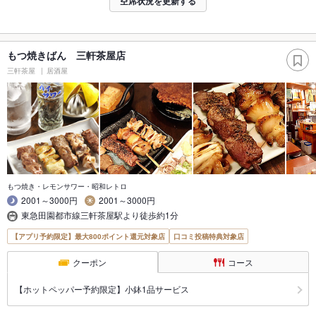
空席状況を更新する
もつ焼きばん 三軒茶屋店
三軒茶屋
居酒屋
もつ焼き・レモンサワー・昭和レトロ
2001～3000円
2001～3000円
東急田園都市線三軒茶屋駅より徒歩約1分
【アプリ予約限定】最大800ポイント還元対象店
口コミ投稿特典対象店
クーポン
コース
【ホットペッパー予約限定】小鉢1品サービス