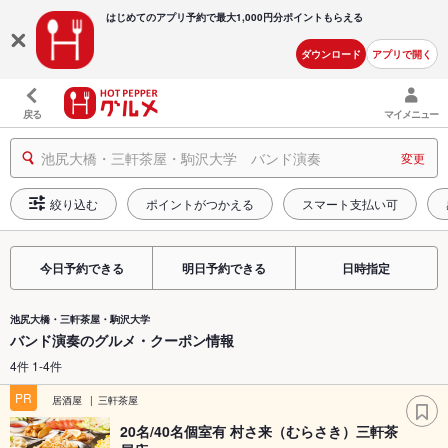
はじめてのアプリ予約で最大
1,000円分ポイントもらえる
ダウンロード
アプリで開く
戻る
マイメニュー
池尻大橋・三軒茶屋・駒沢大学 バンド演奏
変更
絞り込む
ポイントがつかえる
スマート支払い可
今日予約できる
明日予約できる
日時指定
池尻大橋・三軒茶屋・駒沢大学
バンド演奏のグルメ・クーポン情報
4件 1-4件
PR
居酒屋
三軒茶屋
20名/40名個室有 村さ来（むらさき）三軒茶