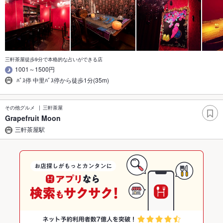
三軒茶屋徒歩9分で本格的な占いができる店
1001～1500円
ﾊﾞｽ停 中里ﾊﾞｽ停から徒歩1分(35m)
その他グルメ
三軒茶屋
Grapefruit Moon
三軒茶屋駅