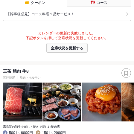
クーポン
コース
【幹事様必見】コース料理１品サービス！
カレンダーの更新に失敗しました。
下記ボタンを押して空席状況を更新してください。
空席状況を更新する
三茶 焼肉 牛8
三軒茶屋
焼肉・ホルモン
高品質の和牛を刺し・焼きで楽しむ焼肉店
5001～6000円
1501～2000円