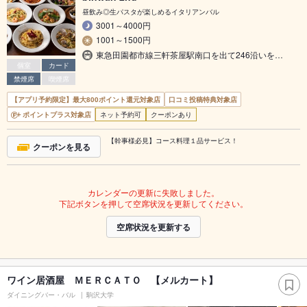
昼飲み◎生パスタが楽しめるイタリアンバル
3001～4000円
1001～1500円
東急田園都市線三軒茶屋駅南口を出て246沿いを…
個室
カード
禁煙席
喫煙席
【アプリ予約限定】最大800ポイント還元対象店
口コミ投稿特典対象店
ポイントプラス対象店
ネット予約可
クーポンあり
【幹事様必見】コース料理１品サービス！
クーポンを見る
カレンダーの更新に失敗しました。
下記ボタンを押して空席状況を更新してください。
空席状況を更新する
ワイン居酒屋 ＭＥＲＣＡＴＯ 【メルカート】
ダイニングバー・バル
駒沢大学