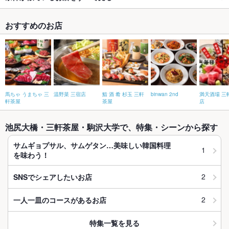
おすすめのお店
馬ちゃ うまちゃ 三
温野菜 三宿店
鮨 酒 肴 杉玉 三軒
binwan 2nd
満天酒場 三
軒茶屋
茶屋
店
池尻大橋・三軒茶屋・駒沢大学で、特集・シーンから探す
サムギョプサル、サムゲタン…美味しい韓国料理
1
を味わう！
2
SNSでシェアしたいお店
2
一人一皿のコースがあるお店
特集一覧を見る