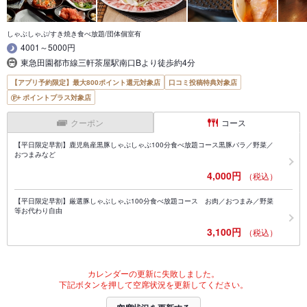
しゃぶしゃぶ/すき焼き食べ放題/団体個室有
4001～5000円
東急田園都市線三軒茶屋駅南口Bより徒歩約4分
【アプリ予約限定】最大800ポイント還元対象店
口コミ投稿特典対象店
ポイントプラス対象店
クーポン
コース
【平日限定早割】鹿児島産黒豚しゃぶしゃぶ100分食べ放題コース黒豚バラ／野菜／
おつまみなど
4,000円
（税込）
【平日限定早割】厳選豚しゃぶしゃぶ100分食べ放題コース お肉／おつまみ／野菜
等お代わり自由
3,100円
（税込）
カレンダーの更新に失敗しました。
下記ボタンを押して空席状況を更新してください。