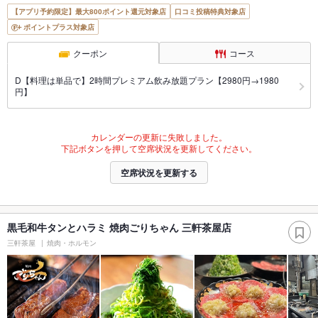
【アプリ予約限定】最大800ポイント還元対象店
口コミ投稿特典対象店
ポイントプラス対象店
クーポン
コース
D【料理は単品で】2時間プレミアム飲み放題プラン【2980円→1980
円】
カレンダーの更新に失敗しました。
下記ボタンを押して空席状況を更新してください。
空席状況を更新する
黒毛和牛タンとハラミ 焼肉ごりちゃん 三軒茶屋店
三軒茶屋
焼肉・ホルモン