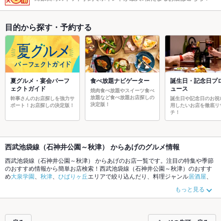
目的から探す・予約する
夏グルメ・宴会パーフ
食べ放題ナビゲーター
誕生日・記念日プ
ェクトガイド
ュース
焼肉食べ放題やスイーツ食べ
放題など食べ放題お店探しの
幹事さんのお店探しを強力サ
誕生日や記念日のお祝
決定版！
ポート！お店探しの決定版！
用したいお店を徹底リ
チ！
西武池袋線（石神井公園～秋津） からあげのグルメ情報
西武池袋線（石神井公園～秋津） からあげのお店一覧です。注目の特集や季節
のおすすめ情報から簡単お店検索！西武池袋線（石神井公園～秋津）のおすす
め
大泉学園
、
秋津
、
ひばりヶ丘
エリアで絞り込んだり、料理ジャンル
居酒屋
、
和食
、
ダイニングバー・バル
やこだわりメニュー
馬刺し
、
お茶漬け
、
手羽先
で
もっと見る
お店探しができます。ホットペッパーグルメなら、お得なクーポンはもちろ
ん、とっておきのメニューや季節のおすすめ料理など、お店の最新情報をご紹
介しているので安心！24時間使える簡単便利なネット予約が使えるお店も拡大
中です。友達どうしの飲み会にも、会社の宴会にも、デートやパーティーにも