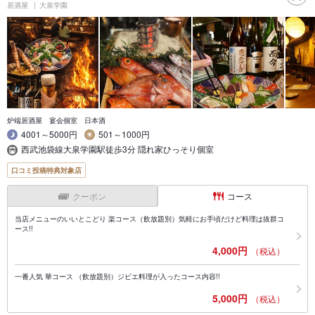
居酒屋
大泉学園
炉端居酒屋 宴会個室 日本酒
4001～5000円
501～1000円
西武池袋線大泉学園駅徒歩3分 隠れ家ひっそり個室
口コミ投稿特典対象店
クーポン
コース
当店メニューのいいとこどり 楽コース（飲放題別）気軽にお手頃だけど料理は抜群コ
ース!!
4,000円
（税込）
一番人気 華コース （飲放題別）ジビエ料理が入ったコース内容!!
5,000円
（税込）