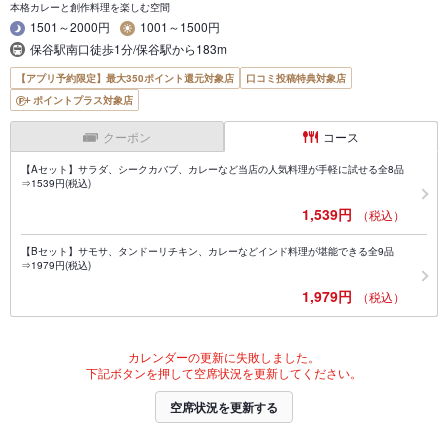
本格カレーと創作料理を楽しむ空間
1501～2000円
1001～1500円
保谷駅南口徒歩1分/保谷駅から183m
【アプリ予約限定】最大350ポイント還元対象店
口コミ投稿特典対象店
ポイントプラス対象店
クーポン
コース
【Aセット】サラダ、シークカバブ、カレーなど当店の人気料理が手軽に試せる全8品
⇒1539円(税込)
1,539円
（税込）
【Bセット】サモサ、タンドーリチキン、カレーなどインド料理が堪能できる全9品
⇒1979円(税込)
1,979円
（税込）
カレンダーの更新に失敗しました。
下記ボタンを押して空席状況を更新してください。
空席状況を更新する