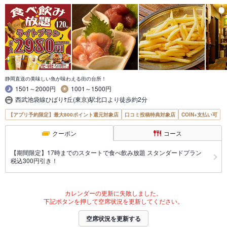
静岡直送の美味しい魚が味わえる街の台所！
1501～2000円
1001～1500円
西武池袋線ひばりｹ丘(東京)駅北口より徒歩約2分
【アプリ予約限定】最大800ポイント還元対象店
口コミ投稿特典対象店
COIN+支払い可
クーポン
コース
【期間限定】17時までのスタートで食べ飲み放題 スタンダードプラン
税込300円引き！
カレンダーの更新に失敗しました。
下記ボタンを押して空席状況を更新してください。
空席状況を更新する