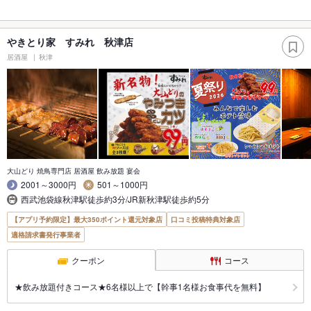
やきとり家 すみれ 秋津店
居酒屋
秋津
大山どり 焼鳥専門店 居酒屋 飲み放題 宴会
2001～3000円
501～1000円
西武池袋線秋津駅徒歩約3分/JR新秋津駅徒歩約5分
【アプリ予約限定】最大350ポイント還元対象店
口コミ投稿特典対象店
適格請求書発行事業者
クーポン
コース
★飲み放題付きコース★6名様以上で【幹事1名様お食事代を無料】