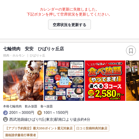
カレンダーの更新に失敗しました。
下記ボタンを押して空席状況を更新してください。
空席状況を更新する
七輪焼肉 安安 ひばりヶ丘店
焼肉・ホルモン
ひばりヶ丘
本格七輪焼肉 飲み放題 食べ放題
2001～3000円
1001～1500円
西武池袋線ひばりｹ丘(東京)駅南口より徒歩約4分
【アプリ予約限定】最大350ポイント還元対象店
口コミ投稿特典対象店
適格請求書発行事業者