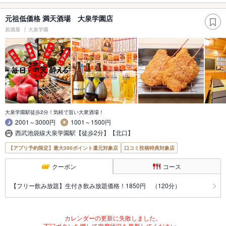
元祖低価格 満天酒場 大泉学園店
居酒屋
大泉学園
大泉学園駅徒歩2分！気軽で旨い大衆酒場！
2001～3000円
1001～1500円
西武池袋線大泉学園駅【徒歩2分】【北口】
【アプリ予約限定】最大350ポイント還元対象店
口コミ投稿特典対象店
クーポン
コース
【フリー飲み放題】生付き飲み放題価格！1850円 （120分）
カレンダーの更新に失敗しました。
下記ボタンを押して空席状況を更新してください。