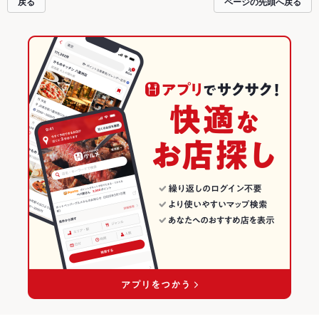
戻る
ページの先頭へ戻る
お得に便利にホットペッパーグルメをご利用ください。