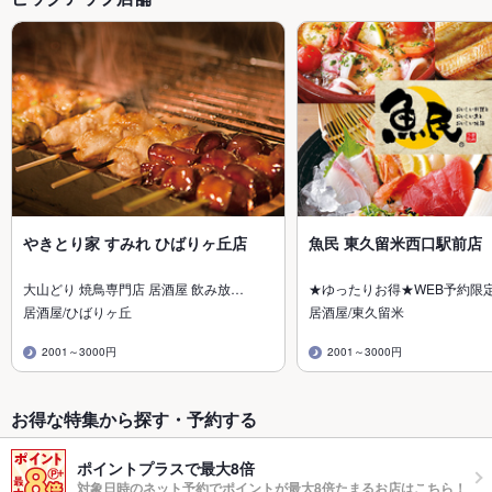
やきとり家 すみれ ひばりヶ丘店
魚民 東久留米西口駅前店
大山どり 焼鳥専門店 居酒屋 飲み放…
★ゆったりお得★WEB予約限
居酒屋/ひばりヶ丘
居酒屋/東久留米
2001～3000円
2001～3000円
お得な特集から探す・予約する
ポイントプラスで最大8倍
対象日時のネット予約でポイントが最大8倍たまるお店はこちら！