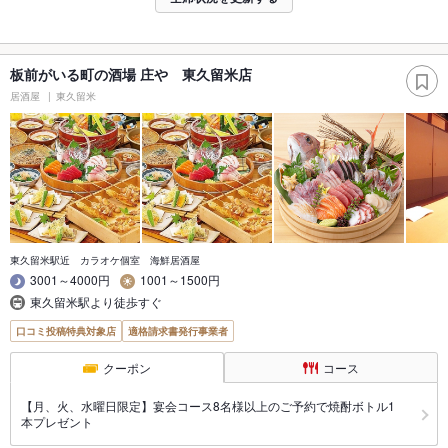
板前がいる町の酒場 庄や 東久留米店
居酒屋
東久留米
東久留米駅近 カラオケ個室 海鮮居酒屋
3001～4000円
1001～1500円
東久留米駅より徒歩すぐ
口コミ投稿特典対象店
適格請求書発行事業者
クーポン
コース
【月、火、水曜日限定】宴会コース8名様以上のご予約で焼酎ボトル1
本プレゼント