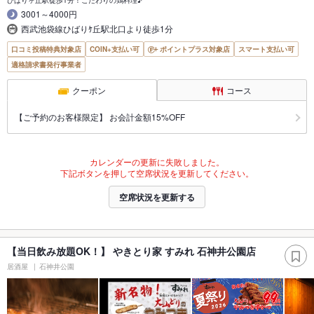
3001～4000円
西武池袋線ひばりｹ丘駅北口より徒歩1分
口コミ投稿特典対象店
COIN+支払い可
ポイントプラス対象店
スマート支払い可
適格請求書発行事業者
クーポン
コース
【ご予約のお客様限定】 お会計金額15%OFF
カレンダーの更新に失敗しました。
下記ボタンを押して空席状況を更新してください。
空席状況を更新する
【当日飲み放題OK！】 やきとり家 すみれ 石神井公園店
居酒屋
石神井公園