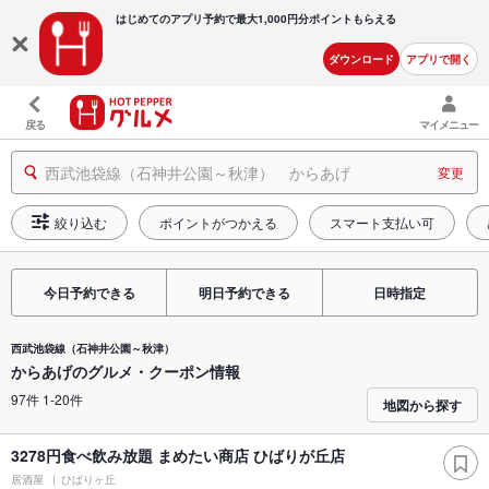
はじめてのアプリ予約で最大
1,000円分ポイントもらえる
ダウンロード
アプリで開く
戻る
マイメニュー
西武池袋線（石神井公園～秋津） からあげ
変更
絞り込む
ポイントがつかえる
スマート支払い可
今日予約できる
明日予約できる
日時指定
西武池袋線（石神井公園～秋津）
からあげのグルメ・クーポン情報
97件 1-20件
地図から探す
3278円食べ飲み放題 まめたい商店 ひばりが丘店
居酒屋
ひばりヶ丘