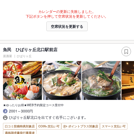
カレンダーの更新に失敗しました。
下記ボタンを押して空席状況を更新してください。
空席状況を更新する
魚民 ひばりヶ丘北口駅前店
居酒屋
ひばりヶ丘
★ゆったりお得★WEB予約限定コース受付中
2001～3000円
ひばりヶ丘駅北口を出てすぐ右手にございます｡
口コミ投稿特典対象店
COIN+支払い可
ポイントプラス対象店
スマート支払い可
適格請求書発行事業者