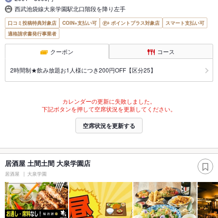
西武池袋線大泉学園駅北口階段を降り左手
口コミ投稿特典対象店
COIN+支払い可
ポイントプラス対象店
スマート支払い可
適格請求書発行事業者
クーポン
コース
2時間制★飲み放題お1人様につき200円OFF【区分25】
カレンダーの更新に失敗しました。
下記ボタンを押して空席状況を更新してください。
空席状況を更新する
居酒屋 土間土間 大泉学園店
居酒屋
大泉学園