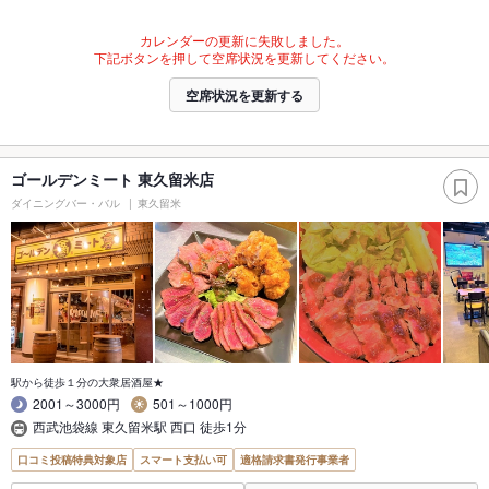
カレンダーの更新に失敗しました。
下記ボタンを押して空席状況を更新してください。
空席状況を更新する
ゴールデンミート 東久留米店
ダイニングバー・バル
東久留米
駅から徒歩１分の大衆居酒屋★
2001～3000円
501～1000円
西武池袋線 東久留米駅 西口 徒歩1分
口コミ投稿特典対象店
スマート支払い可
適格請求書発行事業者