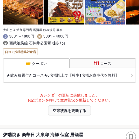
大山どり 焼鳥専門店 居酒屋 飲み放題 宴会
3001～4000円
3001～4000円
西武池袋線 石神井公園駅 徒歩1分
口コミ投稿特典対象店
クーポン
コース
★飲み放題付きコース★6名様以上で【幹事1名様お食事代を無料】
カレンダーの更新に失敗しました。
下記ボタンを押して空席状況を更新してください。
空席状況を更新する
炉端焼き 楽華日 大泉邸 海鮮 個室 居酒屋