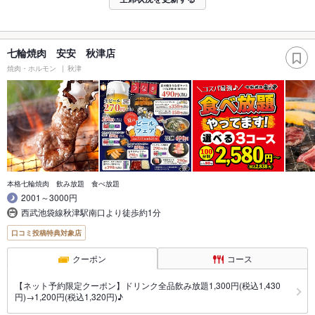
七輪焼肉 安安 秋津店
焼肉・ホルモン
秋津
本格七輪焼肉 飲み放題 食べ放題
2001～3000円
西武池袋線秋津駅南口より徒歩約1分
口コミ投稿特典対象店
クーポン
コース
【ネット予約限定クーポン】ドリンク全品飲み放題1,300円(税込1,430
円)→1,200円(税込1,320円)♪