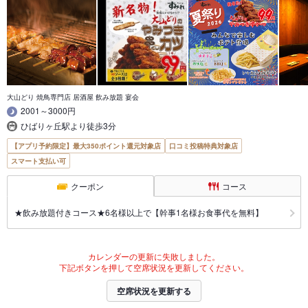
大山どり 焼鳥専門店 居酒屋 飲み放題 宴会
2001～3000円
ひばりヶ丘駅より徒歩3分
【アプリ予約限定】最大350ポイント還元対象店
口コミ投稿特典対象店
スマート支払い可
クーポン
コース
★飲み放題付きコース★6名様以上で【幹事1名様お食事代を無料】
カレンダーの更新に失敗しました。
下記ボタンを押して空席状況を更新してください。
空席状況を更新する