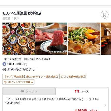
せんべろ居酒屋 秋津酒店
居酒屋
秋津
【駅から徒歩1分】気軽に楽しめる居酒屋♪
2001～3000円
新秋津駅から徒歩1分
【アプリ予約限定】最大350ポイント還元対象店
口コミ投稿特典対象店
ポイントプラス対象店
クーポン
コース
【松コース】2時間飲み放題付き！贅沢宴会に！名物2品+限定料理付きコース 全9品
4980円(税込)
4,980円
（税込）