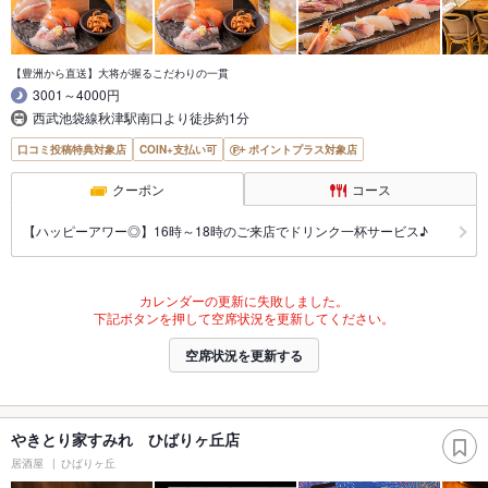
【豊洲から直送】大将が握るこだわりの一貫
3001～4000円
西武池袋線秋津駅南口より徒歩約1分
口コミ投稿特典対象店
COIN+支払い可
ポイントプラス対象店
クーポン
コース
【ハッピーアワー◎】16時～18時のご来店でドリンク一杯サービス♪
カレンダーの更新に失敗しました。
下記ボタンを押して空席状況を更新してください。
空席状況を更新する
やきとり家すみれ ひばりヶ丘店
居酒屋
ひばりヶ丘