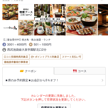
【ご宴会受付中】焼き鳥・飲み放題・ランチ
3001～4000円
501～1000円
西武池袋線大泉学園駅北口2分
口コミ投稿特典対象店
ポイントプラス対象店
スマート支払い可
適格請求書発行事業者
クーポン
コース
★席のみ予約限定★お会計から5％オフ！
カレンダーの更新に失敗しました。
下記ボタンを押して空席状況を更新してください。
空席状況を更新する