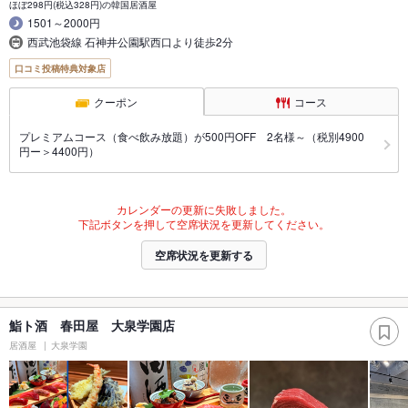
ほぼ298円(税込328円)の韓国居酒屋
1501～2000円
西武池袋線 石神井公園駅西口より徒歩2分
口コミ投稿特典対象店
クーポン
コース
プレミアムコース（食べ飲み放題）が500円OFF 2名様～（税別4900
円ー＞4400円）
カレンダーの更新に失敗しました。
下記ボタンを押して空席状況を更新してください。
空席状況を更新する
鮨ト酒 春田屋 大泉学園店
居酒屋
大泉学園