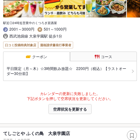
駅近◎24時迄営業中のくつろぎ居酒屋
2001～3000円
501～1000円
西武池袋線 大泉学園駅 徒歩1分
口コミ投稿特典対象店
適格請求書発行事業者
クーポン
コース
平日限定（月～木）☆3時間飲み放題☆ 2200円（税込）【ラストオー
ダー30分前】
カレンダーの更新に失敗しました。
下記ボタンを押して空席状況を更新してください。
空席状況を更新する
てしごとや ふくの鳥 大泉学園店
居酒屋
大泉学園