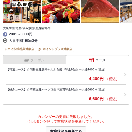
大泉学園/海鮮/飲み放題/居酒屋/寿司
2001～3000円
大泉学園190m3分
口コミ投稿特典対象店
ポイントプラス対象店
クーポン
コース
【特選コース】☆刺身三種盛りや天ぷら盛り等全9品お一人様4400円(税込)
4,400円
（税込）
【極みコース】☆前菜五種やマグロ握り三貫等全9品お一人様6600円(税込)
6,600円
（税込）
カレンダーの更新に失敗しました。
下記ボタンを押して空席状況を更新してください。
空席状況を更新する