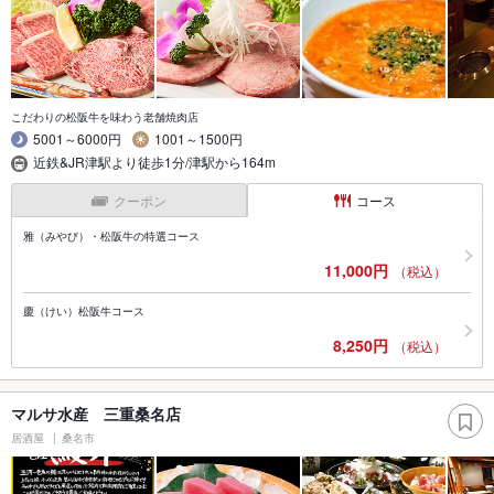
こだわりの松阪牛を味わう老舗焼肉店
5001～6000円
1001～1500円
近鉄&JR津駅より徒歩1分/津駅から164m
クーポン
コース
雅（みやび）・松阪牛の特選コース
11,000円
（税込）
慶（けい）松阪牛コース
8,250円
（税込）
マルサ水産 三重桑名店
居酒屋
桑名市