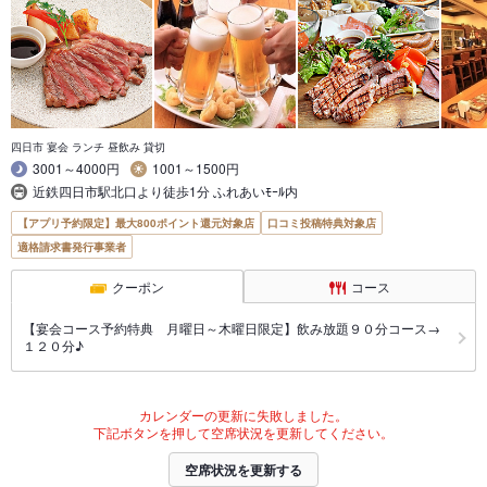
四日市 宴会 ランチ 昼飲み 貸切
3001～4000円
1001～1500円
近鉄四日市駅北口より徒歩1分 ふれあいﾓｰﾙ内
【アプリ予約限定】最大800ポイント還元対象店
口コミ投稿特典対象店
適格請求書発行事業者
クーポン
コース
【宴会コース予約特典 月曜日～木曜日限定】飲み放題９０分コース→
１２０分♪
カレンダーの更新に失敗しました。
下記ボタンを押して空席状況を更新してください。
空席状況を更新する