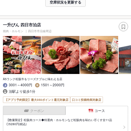
空席状況を更新する
一升びん 四日市泊店
焼肉・ホルモン
四日市市沿線周辺
A5ランク松阪牛をリーズナブルに味わえる店
3001～4000円
1501～2000円
泊駅より徒歩1分
【アプリ予約限定】最大350ポイント還元対象店
口コミ投稿特典対象店
クーポン
コース
【数量限定】松阪肉コース◆特選肉・ホルモンなど松阪肉を味わい尽くす全11品
◎5280円(税込)