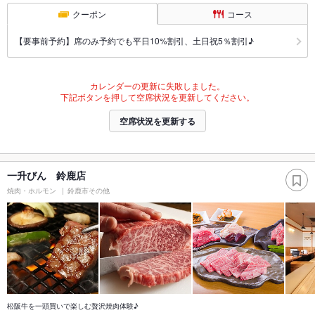
クーポン
コース
【要事前予約】席のみ予約でも平日10%割引、土日祝5％割引♪
カレンダーの更新に失敗しました。
下記ボタンを押して空席状況を更新してください。
空席状況を更新する
一升びん 鈴鹿店
焼肉・ホルモン
鈴鹿市その他
松阪牛を一頭買いで楽しむ贅沢焼肉体験♪