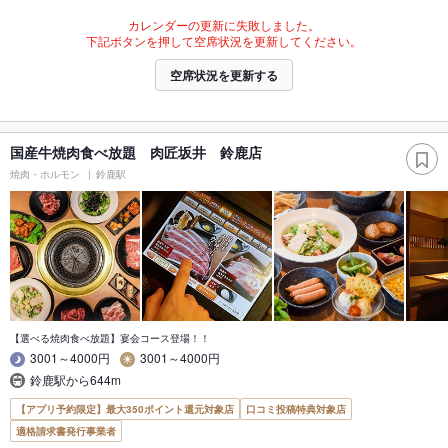
カレンダーの更新に失敗しました。
下記ボタンを押して空席状況を更新してください。
空席状況を更新する
国産牛焼肉食べ放題 肉匠坂井 鈴鹿店
焼肉・ホルモン
鈴鹿駅
【選べる焼肉食べ放題】宴会コース登場！！
3001～4000円
3001～4000円
鈴鹿駅から644m
【アプリ予約限定】最大350ポイント還元対象店
口コミ投稿特典対象店
適格請求書発行事業者