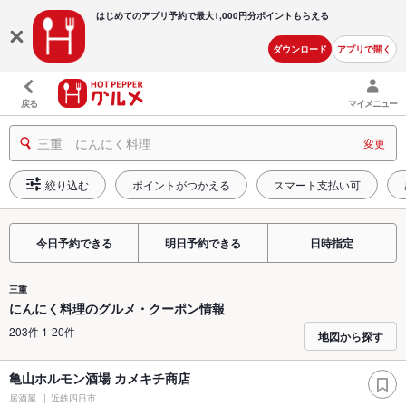
はじめてのアプリ予約で最大
1,000円分ポイントもらえる
ダウンロード
アプリで開く
戻る
マイメニュー
三重 にんにく料理
変更
絞り込む
ポイントがつかえる
スマート支払い可
今日予約できる
明日予約できる
日時指定
三重
にんにく料理のグルメ・クーポン情報
203件 1-20件
地図から探す
亀山ホルモン酒場 カメキチ商店
居酒屋
近鉄四日市