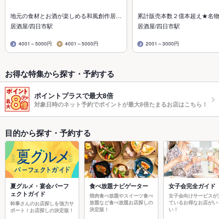
地元の食材とお酒が楽しめる和風創作居…
累計販売本数２億本超え★名
居酒屋/四日市駅
居酒屋/四日市駅
4001～5000円
4001～5000円
2001～3000円
お得な特集から探す・予約する
ポイントプラスで最大8倍
対象日時のネット予約でポイントが最大8倍たまるお店はこちら！
目的から探す・予約する
夏グルメ・宴会パーフ
食べ放題ナビゲーター
女子会完全ガイド
ェクトガイド
焼肉食べ放題やスイーツ食べ
女子会向けサービスが
放題など食べ放題お店探しの
ているお得なお店がい
幹事さんのお店探しを強力サ
決定版！
い！
ポート！お店探しの決定版！