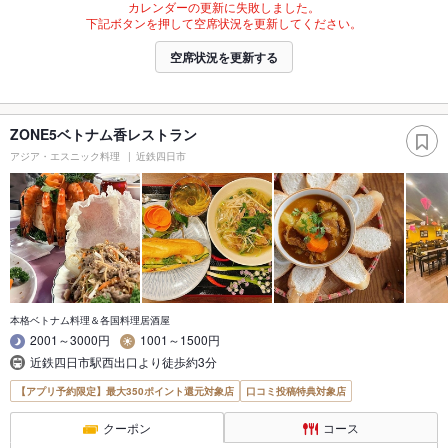
カレンダーの更新に失敗しました。
下記ボタンを押して空席状況を更新してください。
空席状況を更新する
ZONE5ベトナム香レストラン
アジア・エスニック料理
近鉄四日市
本格ベトナム料理＆各国料理居酒屋
2001～3000円
1001～1500円
近鉄四日市駅西出口より徒歩約3分
【アプリ予約限定】最大350ポイント還元対象店
口コミ投稿特典対象店
クーポン
コース