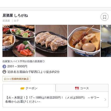
居酒屋 しろがね
居酒屋
白子
自家製スパイス手羽が自慢の居酒屋◎
2001～3000円
近鉄名古屋線白子駅西口より徒歩約2分
口コミ投稿特典対象店
クーポン
コース
【火～木限定！】17～18時は1杯目200円！（メガは300円） ～サワー
各種からお選びください～