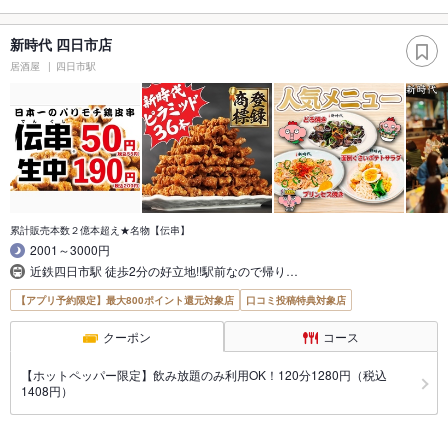
新時代 四日市店
居酒屋
四日市駅
累計販売本数２億本超え★名物【伝串】
2001～3000円
近鉄四日市駅 徒歩2分の好立地!!駅前なので帰り…
【アプリ予約限定】最大800ポイント還元対象店
口コミ投稿特典対象店
クーポン
コース
【ホットペッパー限定】飲み放題のみ利用OK！120分1280円（税込
1408円）