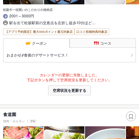
松阪牛一頭買いのこだわりの焼肉店
2001～3000円
駅を出て松坂駅前の交差点を左折し徒歩10分ほど…
【アプリ予約限定】最大350ポイント還元対象店
口コミ投稿特典対象店
クーポン
コース
おまかせ♪食後のデザートサービス！
カレンダーの更新に失敗しました。
下記ボタンを押して空席状況を更新してください。
空席状況を更新する
食道園
焼肉・ホルモン
津駅