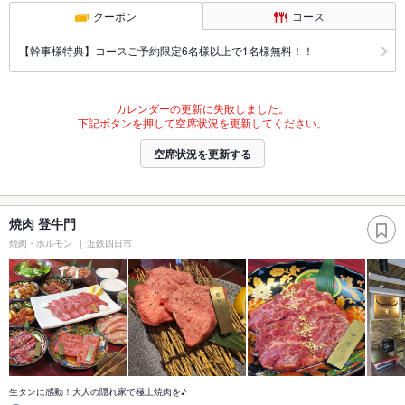
クーポン
コース
【幹事様特典】コースご予約限定6名様以上で1名様無料！！
カレンダーの更新に失敗しました。
下記ボタンを押して空席状況を更新してください。
空席状況を更新する
焼肉 登牛門
焼肉・ホルモン
近鉄四日市
生タンに感動！大人の隠れ家で極上焼肉を♪