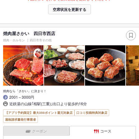
空席状況を更新する
焼肉屋さかい 四日市西店
焼肉・ホルモン
四日市市その他
焼肉なら「さかい」に決まり！
2001～3000円
近鉄湯の山線｢桜駅(三重)｣出口より徒歩約16分
【アプリ予約限定】最大350ポイント還元対象店
口コミ投稿特典対象店
適格請求書発行事業者
クーポン
コース