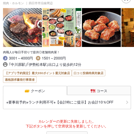
焼肉・ホルモン
四日市市沿線周辺
肉職人が毎日手切りで提供◎老舗焼肉屋！
3001～4000円
1501～2000円
｢中川原駅｣｢伊勢松本駅｣出口より徒歩約12分
【アプリ予約限定】最大350ポイント還元対象店
口コミ投稿特典対象店
適格請求書発行事業者
クーポン
コース
※要事前予約※ランチ利用不可※【会計時にご提示】お会計10％OFF
カレンダーの更新に失敗しました。
下記ボタンを押して空席状況を更新してください。