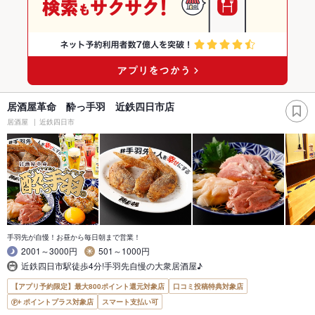
居酒屋革命 酔っ手羽 近鉄四日市店
居酒屋
近鉄四日市
手羽先が自慢！お昼から毎日朝まで営業！
2001～3000円
501～1000円
近鉄四日市駅徒歩4分!手羽先自慢の大衆居酒屋♪
【アプリ予約限定】最大800ポイント還元対象店
口コミ投稿特典対象店
ポイントプラス対象店
スマート支払い可