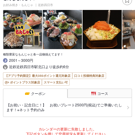
お好み焼き・もんじゃ
近鉄四日市
種類豊富なもんじゃと各一品物揃えてます！
2001～3000円
近鉄近鉄四日市駅北口より徒歩約6分
【アプリ予約限定】最大350ポイント還元対象店
口コミ投稿特典対象店
ポイントプラス対象店
スマート支払い可
クーポン
コース
【お祝い・記念日に！】 お祝いプレート2500円(税込)でご準備いたし
ます！※ネット予約のみ
カレンダーの更新に失敗しました。
下記ボタンを押して空席状況を更新してください。