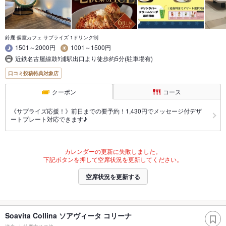
鈴鹿 個室カフェ サプライズ 1ドリンク制
1501～2000円
1001～1500円
近鉄名古屋線鼓ｹ浦駅出口より徒歩約5分(駐車場有)
口コミ投稿特典対象店
クーポン
コース
《サプライズ応援！》前日までの要予約！1,430円でメッセージ付デザ
ートプレート対応できます♪
カレンダーの更新に失敗しました。
下記ボタンを押して空席状況を更新してください。
空席状況を更新する
Soavita Collina ソアヴィータ コリーナ