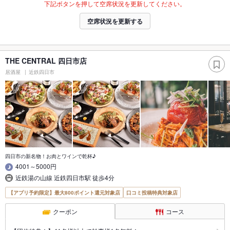
下記ボタンを押して空席状況を更新してください。
空席状況を更新する
THE CENTRAL 四日市店
居酒屋
近鉄四日市
四日市の新名物！お肉とワインで乾杯♪
4001～5000円
近鉄湯の山線 近鉄四日市駅 徒歩4分
【アプリ予約限定】最大800ポイント還元対象店
口コミ投稿特典対象店
クーポン
コース