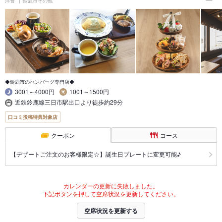
洋食
鈴鹿市その他
◆鈴鹿市のハンバーグ専門店◆
3001～4000円
1001～1500円
近鉄鈴鹿線三日市駅出口より徒歩約29分
口コミ投稿特典対象店
クーポン
コース
【デザートご注文のお客様限定☆】誕生日プレートに変更可能♪
カレンダーの更新に失敗しました。
下記ボタンを押して空席状況を更新してください。
空席状況を更新する