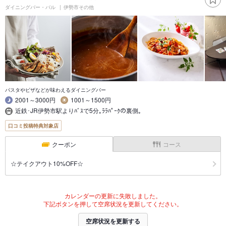
ダイニングバー・バル
伊勢市その他
パスタやピザなどが味わえるダイニングバー
2001～3000円
1001～1500円
近鉄･JR伊勢市駅よりﾊﾞｽで5分｡ﾗﾗﾊﾟｰｸの裏側｡
口コミ投稿特典対象店
クーポン
コース
☆テイクアウト10%OFF☆
カレンダーの更新に失敗しました。
下記ボタンを押して空席状況を更新してください。
空席状況を更新する