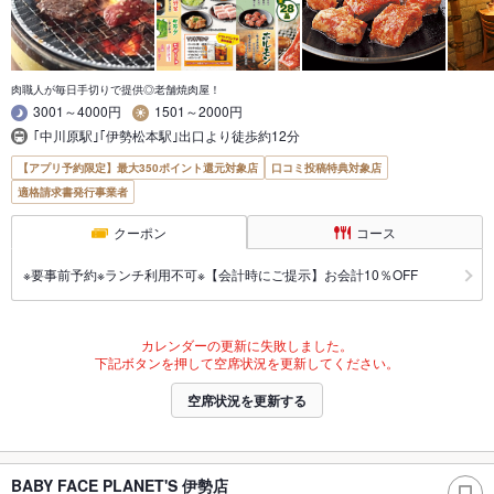
肉職人が毎日手切りで提供◎老舗焼肉屋！
3001～4000円
1501～2000円
｢中川原駅｣｢伊勢松本駅｣出口より徒歩約12分
【アプリ予約限定】最大350ポイント還元対象店
口コミ投稿特典対象店
適格請求書発行事業者
クーポン
コース
※要事前予約※ランチ利用不可※【会計時にご提示】お会計10％OFF
カレンダーの更新に失敗しました。
下記ボタンを押して空席状況を更新してください。
空席状況を更新する
BABY FACE PLANET'S 伊勢店