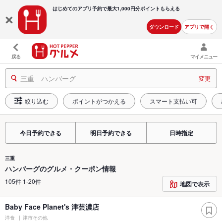
はじめてのアプリ予約で最大
1,000円分ポイントもらえる
ダウンロード
アプリで開く
戻る
マイメニュー
三重 ハンバーグ
変更
絞り込む
ポイントがつかえる
スマート支払い可
今日予約できる
明日予約できる
日時指定
三重
ハンバーグのグルメ・クーポン情報
105件 1-20件
地図で表示
Baby Face Planet's 津芸濃店
洋食
津市その他