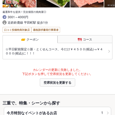
厳選和牛を提供！完全個室の焼肉屋◎
3001～4000円
近鉄鈴鹿線 平田町駅 徒歩1分
口コミ投稿特典対象店
適格請求書発行事業者
クーポン
コース
☆平日駅前限定☆新・とくせんコース、今だけ￥４５００(税込)→￥４
０００(税込)に！！！
カレンダーの更新に失敗しました。
下記ボタンを押して空席状況を更新してください。
空席状況を更新する
三重で、特集・シーンから探す
1
今月特別なイベントがあるお店