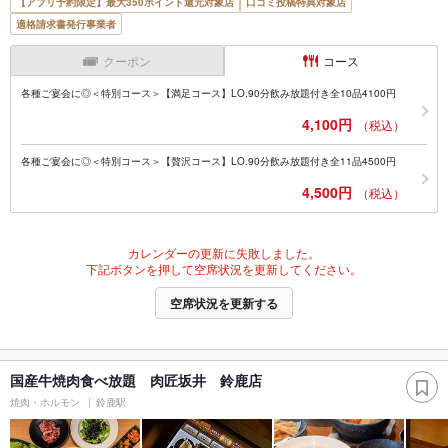
【アプリ予約限定】最大350ポイント還元対象店
口コミ投稿特典対象店
適格請求書発行事業者
クーポン
コース
各種ご宴会に◎＜特別コース＞【満足コース】LO.90分飲み放題付き全10品4100円
4,100円
（税込）
各種ご宴会に◎＜特別コース＞【贅沢コース】LO.90分飲み放題付き全11品4500円
4,500円
（税込）
カレンダーの更新に失敗しました。
下記ボタンを押して空席状況を更新してください。
空席状況を更新する
国産牛焼肉食べ放題 肉匠坂井 鈴鹿店
焼肉・ホルモン
鈴鹿駅