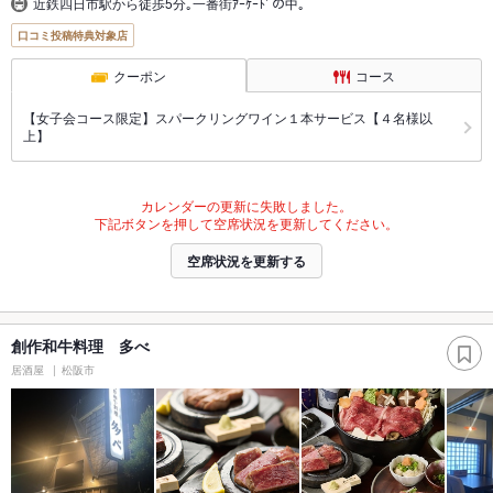
近鉄四日市駅から徒歩5分｡一番街ｱｰｹｰﾄﾞの中｡
口コミ投稿特典対象店
クーポン
コース
【女子会コース限定】スパークリングワイン１本サービス【４名様以
上】
カレンダーの更新に失敗しました。
下記ボタンを押して空席状況を更新してください。
空席状況を更新する
創作和牛料理 多べ
居酒屋
松阪市