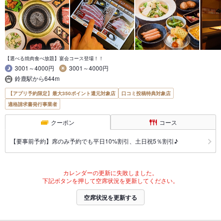
【選べる焼肉食べ放題】宴会コース登場！！
3001～4000円
3001～4000円
鈴鹿駅から644m
【アプリ予約限定】最大350ポイント還元対象店
口コミ投稿特典対象店
適格請求書発行事業者
クーポン
コース
【要事前予約】席のみ予約でも平日10%割引、土日祝5％割引♪
カレンダーの更新に失敗しました。
下記ボタンを押して空席状況を更新してください。
空席状況を更新する