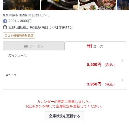
松阪 松阪市 居酒屋 肉 記念日 ディナー
2001～3000円
近鉄山田線,JR松阪駅南口より徒歩約11分
口コミ投稿特典対象店
クーポン
コース
【ワインコース】
5,500円
（税込）
Aコース
3,950円
（税込）
カレンダーの更新に失敗しました。
下記ボタンを押して空席状況を更新してください。
空席状況を更新する