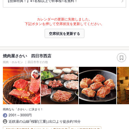
【団体特典！】41名様以上で幹事様1名無料！
カレンダーの更新に失敗しました。
下記ボタンを押して空席状況を更新してください。
空席状況を更新する
焼肉屋さかい 四日市西店
焼肉・ホルモン
四日市市その他
焼肉なら「さかい」に決まり！
2001～3000円
近鉄湯の山線｢桜駅(三重)｣出口より徒歩約16分