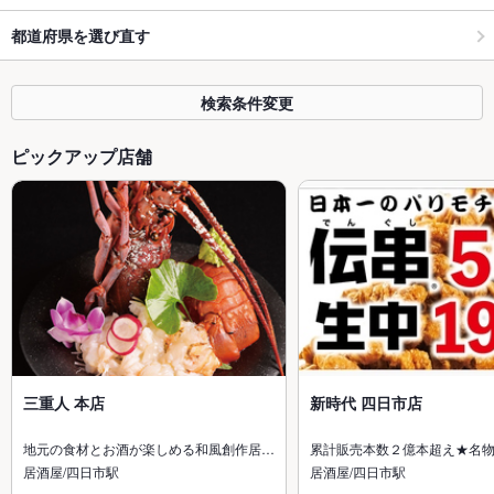
都道府県を選び直す
検索条件変更
ピックアップ店舗
三重人 本店
新時代 四日市店
地元の食材とお酒が楽しめる和風創作居…
累計販売本数２億本超え★名
居酒屋/四日市駅
居酒屋/四日市駅