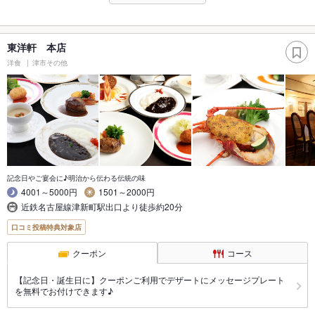
東洋軒 本店
洋食
津市その他
記念日やご宴会に♪明治から伝わる伝統の味
4001～5000円
1501～2000円
近鉄名古屋線津新町駅出口より徒歩約20分
口コミ投稿特典対象店
クーポン
コース
【記念日・誕生日に】クーポンご利用でデザートにメッセージプレート
を無料でお付けできます♪