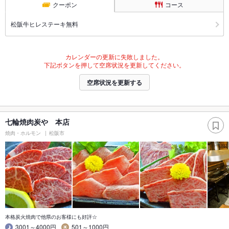
クーポン
コース
松阪牛ヒレステーキ無料
カレンダーの更新に失敗しました。
下記ボタンを押して空席状況を更新してください。
空席状況を更新する
七輪焼肉炭や 本店
焼肉・ホルモン
松阪市
本格炭火焼肉で他県のお客様にも好評☆
3001～4000円
501～1000円