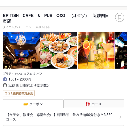
BRITISH CAFE & PUB OXO （オクゾ） 近鉄四日
市店
ダイニングバー・バル
近鉄四日市
ブリティッシュ カフェ ＆ パブ
1501～2000円
近鉄 四日市駅より徒歩数分
口コミ投稿特典対象店
クーポン
コース
【女子会、歓迎会、忘新年会に】料理6品 飲み放題90分付き￥3,580
コース