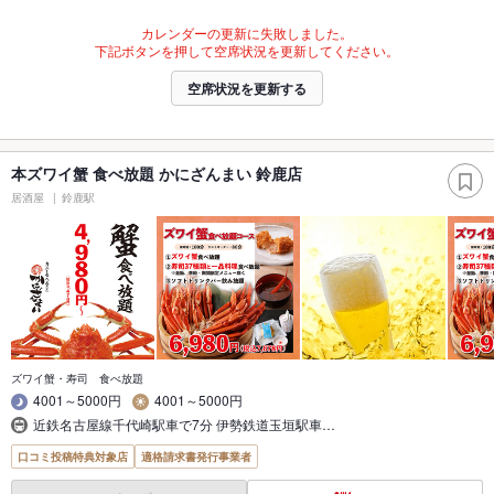
カレンダーの更新に失敗しました。
下記ボタンを押して空席状況を更新してください。
空席状況を更新する
本ズワイ蟹 食べ放題 かにざんまい 鈴鹿店
居酒屋
鈴鹿駅
ズワイ蟹・寿司 食べ放題
4001～5000円
4001～5000円
近鉄名古屋線千代崎駅車で7分 伊勢鉄道玉垣駅車…
口コミ投稿特典対象店
適格請求書発行事業者