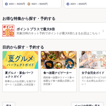
4001～5000円
4001～5000円
2001～3000円
お得な特集から探す・予約する
ポイントプラスで最大8倍
対象日時のネット予約でポイントが最大8倍たまるお店はこちら！
目的から探す・予約する
夏グルメ・宴会パーフ
食べ放題ナビゲーター
女子会完全ガイド
ェクトガイド
焼肉食べ放題やスイーツ食べ
女子会向けサービスが
放題など食べ放題お店探しの
ているお得なお店がい
幹事さんのお店探しを強力サ
決定版！
い！
ポート！お店探しの決定版！
戻る
ページの先頭へ戻る