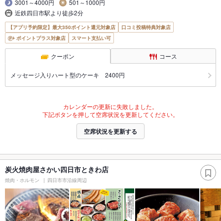
3001～4000円
501～1000円
近鉄四日市駅より徒歩2分
【アプリ予約限定】最大350ポイント還元対象店
口コミ投稿特典対象店
ポイントプラス対象店
スマート支払い可
クーポン
コース
メッセージ入りハート型のケーキ 2400円
カレンダーの更新に失敗しました。
下記ボタンを押して空席状況を更新してください。
空席状況を更新する
炭火焼肉屋さかい四日市ときわ店
焼肉・ホルモン
四日市市沿線周辺