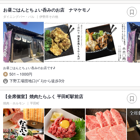
お昼ごはんとちょい呑みのお店 ナマケモノ
ダイニングバー・バル
伊勢市その他
お昼ごはんとちょい呑みのお店です♪
501～1000円
下野工場団地口(ﾊﾞｽ)から徒歩3分
【全席個室】焼肉たらふく 平田町駅前店
焼肉・ホルモン
平田町