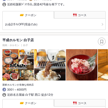
近鉄松阪駅ﾊﾞｽ15分｡国道42号線を南下です｡
クーポン
コース
お会計5％OFF(現金のみ)
平成ホルモン 白子店
焼肉・ホルモン
白子
新鮮ホルモンが名物な焼肉店
3001～4000円
近鉄名古屋線 白子駅 西口 徒歩12分
クーポン
コース