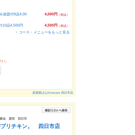
放題付9品4,00
4,000円
（税込）
0品4,500円
4,500円
（税込）
コース・メニューをもっと見る
さい。
居酒屋はなれhanare 四日市店
宴会 貸切 四日市
がブリチキン。 四日市店