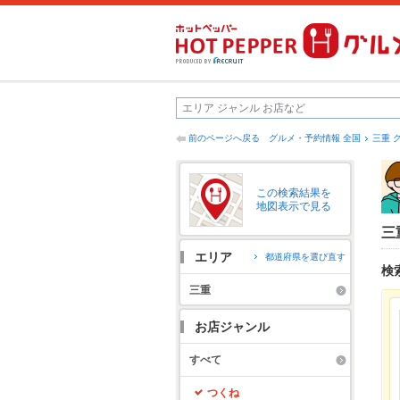
前のページへ戻る
グルメ・予約情報 全国
三重 
この検索結果を
地図表示で見る
三
エリア
都道府県を選び直す
検
三重
お店ジャンル
すべて
つくね