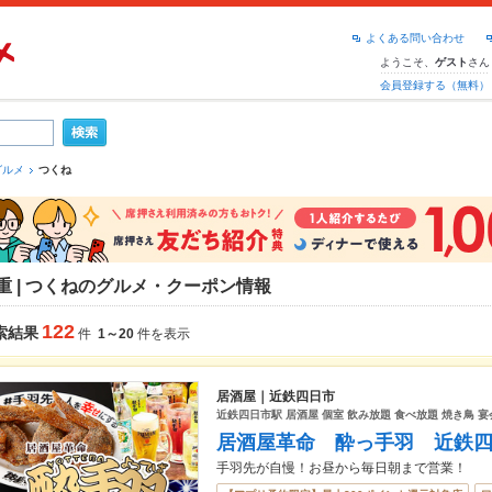
よくある問い合わせ
ようこそ、
さん
ゲスト
会員登録する（無料）
グルメ
つくね
重 | つくねのグルメ・クーポン情報
122
索結果
件
1～20
件を表示
居酒屋｜近鉄四日市
近鉄四日市駅 居酒屋 個室 飲み放題 食べ放題 焼き鳥 宴
居酒屋革命 酔っ手羽 近鉄
手羽先が自慢！お昼から毎日朝まで営業！