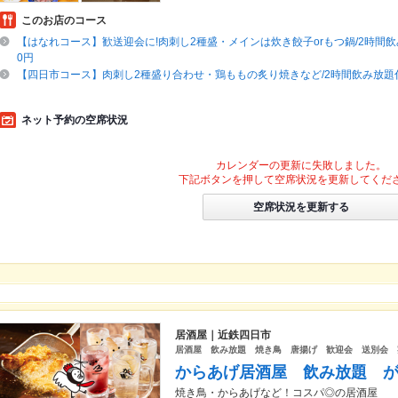
このお店のコース
【はなれコース】歓送迎会に!肉刺し2種盛・メインは炊き餃子orもつ鍋/2時間飲み
0円
【四日市コース】肉刺し2種盛り合わせ・鶏ももの炙り焼きなど/2時間飲み放題付1
ネット予約の空席状況
カレンダーの更新に失敗しました。
下記ボタンを押して空席状況を更新してくだ
空席状況を更新する
居酒屋｜近鉄四日市
居酒屋 飲み放題 焼き鳥 唐揚げ 歓迎会 送別会 
からあげ居酒屋 飲み放題 
焼き鳥・からあげなど！コスパ◎の居酒屋