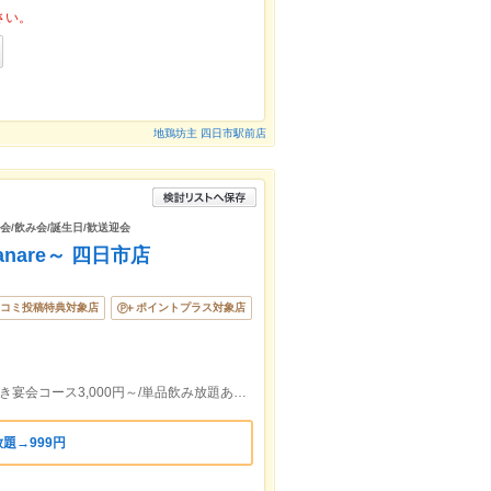
さい。
地鶏坊主 四日市駅前店
宴会/飲み会/誕生日/歓送迎会
are～ 四日市店
コミ投稿特典対象店
ポイントプラス対象店
【近鉄四日市駅より徒歩2分】飲み放題付き宴会コース3,000円～/単品飲み放題あり/掘りごたつ個室あり
題→999円