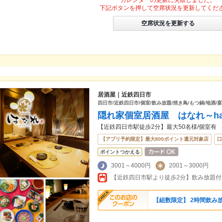
カレンダーの更新に失敗しました。
下記ボタンを押して空席状況を更新してくだ
空席状況を更新する
居酒屋｜近鉄四日市
四日市/近鉄四日市/個室/飲み放題/焼き鳥/もつ鍋/地酒/
隠れ家個室居酒屋 はなれ～han
【近鉄四日市駅徒歩2分】最大50名様/個室有
【アプリ予約限定】最大800ポイント還元対象店
口
ポイントつかえる
3001～4000円
2001～3000円
【組数限定】 2時間飲み放