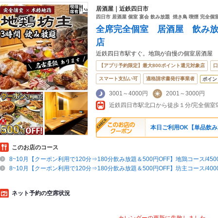
居酒屋｜近鉄四日市
四日市 居酒屋 個室 宴会 飲み放題 焼き鳥 喫煙 完全個
全席完全個室 居酒屋 飲み
店
近鉄四日市駅すぐ。地鶏が自慢の個室居酒屋
【アプリ予約限定】最大800ポイント還元対象店
口
スマート支払い可
適格請求書発行事業者
ポイン
3001～4000円
2001～3000円
本日ご利用OK【単品飲み放
このお店のコース
8~10月【クーポン利用で120分⇒180分飲み放題＆500円OFF】地鶏コース/450
8~10月【クーポン利用で120分⇒180分飲み放題＆500円OFF】坊主コース/400
ネット予約の空席状況