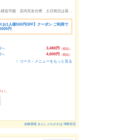
津駅東口より徒歩約30秒 宴会貸切190名様迄可能 店内完全分煙 土日祝日は昼飲み◎ 飲み放題付きコース料理各種◎
お1人様500円OFF】クーポン ご利用で
000円
円へ
3,480円
（税込）
円へ
4,000円
（税込）
コース・メニューをもっと見る
さい。
金鯱酒場 きんしゃちさかば 津駅前店