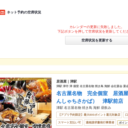
ネット予約の空席状況
カレンダーの更新に失敗しました。
下記ボタンを押して空席状況を更新してくだ
空席状況を更新する
居酒屋｜津駅
津駅 津市 津 個室 名古屋名物 焼き鳥 海鮮 会社宴会 宴
名古屋名物 完全個室 居酒
んしゃちさかば） 津駅前店
津駅 名古屋名物 焼き鳥 海鮮 昼飲み
【アプリ予約限定】最大800ポイント還元対象店
口
スマート支払い可
適格請求書発行事業者
ポイン