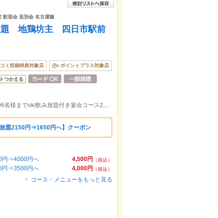
室 歓迎会 送別会 名古屋飯
放題 地鶏坊主 四日市駅前
コミ投稿特典対象店
ポイントプラス対象店
トつかえる
近鉄四日市駅北口から徒歩１分/完全個室96名様までok/飲み放題付き宴会コース2,980円から◎土日祝日は昼12時から営業中
題2150円⇒1650円へ】クーポン
0円⇒4000円へ
4,500円
（税込）
0円⇒3500円へ
4,000円
（税込）
コース・メニューをもっと見る