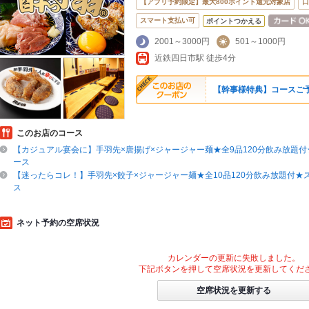
【アプリ予約限定】最大800ポイント還元対象店
口
スマート支払い可
ポイントつかえる
2001～3000円
501～1000円
近鉄四日市駅 徒歩4分
【幹事様特典】コースご
このお店のコース
【カジュアル宴会に】手羽先×唐揚げ×ジャージャー麺★全9品120分飲み放題
ース
【迷ったらコレ！】手羽先×餃子×ジャージャー麺★全10品120分飲み放題付★
ス
ネット予約の空席状況
カレンダーの更新に失敗しました。
下記ボタンを押して空席状況を更新してくだ
空席状況を更新する