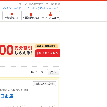
つくね/三重のおすすめ・クーポン情報
コンテンツガイド
クーポン 予約 ホットペッパー
検討リスト
最近見たお店
マイメニュー
1/7ページ
会 貸切 もつ鍋 ランチ 喫煙
四日市店