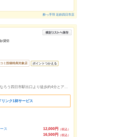
酔っ手羽 近鉄四日市店
会/貸切
コミ投稿特典対象店
ポイントつかえる
近鉄四日市駅西出口より徒歩約3分！あすなろう四日市駅出口より徒歩約4分とアクセス抜群♪
ドリンク1杯サービス
コース
12,000円
（税込）
16,500円
（税込）