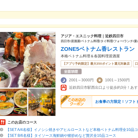
アジア・エスニック料理｜近鉄四日市
四日市/居酒屋/ベトナム料理/タイ料理/フォー/ランチ/宴
ZONE5ベトナム香レストラン
本格ベトナム料理＆各国料理居酒屋
【アプリ予約限定】最大350ポイント還元対象店
口
2001～3000円
1001～1500円
お食事の方限定！ソフト
このお店のコース
【SET A/4名様】イノシシ焼きやアヒルローストなど本格ベトナム料理全10品
【SET B/6名様】タイソース海鮮鍋や猪炒めなど贅沢全10品コース