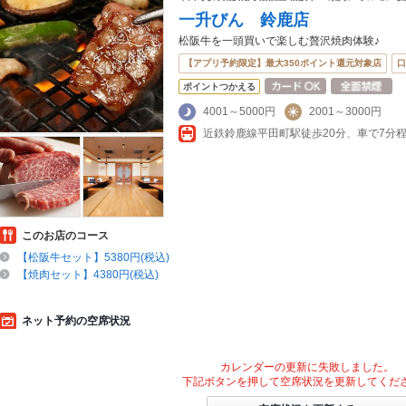
一升びん 鈴鹿店
松阪牛を一頭買いで楽しむ贅沢焼肉体験♪
【アプリ予約限定】最大350ポイント還元対象店
口
ポイントつかえる
4001～5000円
2001～3000円
このお店のコース
【松阪牛セット】5380円(税込)
【焼肉セット】4380円(税込)
ネット予約の空席状況
カレンダーの更新に失敗しました。
下記ボタンを押して空席状況を更新してくだ