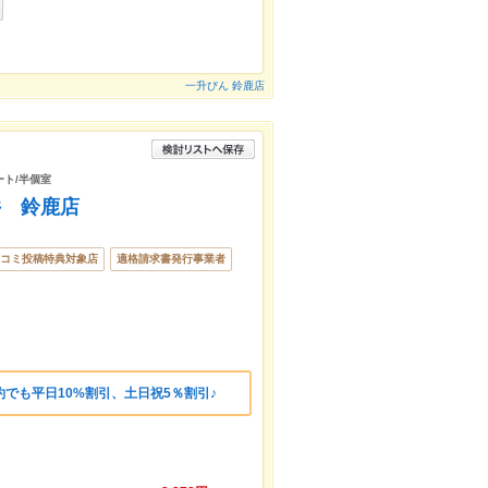
一升びん 鈴鹿店
ート/半個室
井 鈴鹿店
コミ投稿特典対象店
適格請求書発行事業者
でも平日10%割引、土日祝5％割引♪