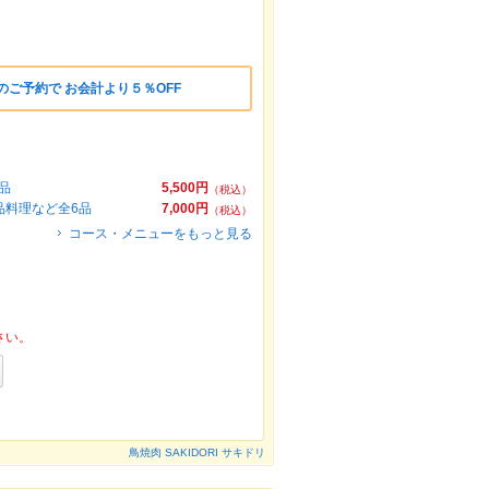
のご予約で お会計より５％OFF
品
5,500円
（税込）
品料理など全6品
7,000円
（税込）
コース・メニューをもっと見る
さい。
鳥焼肉 SAKIDORI サキドリ