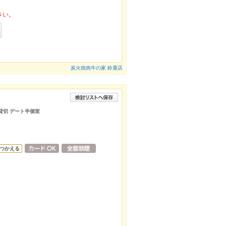
さい。
炭火焼肉牛の家 鈴鹿店
 貸切 デート半個室
つかえる