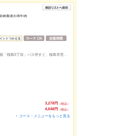
/鈴鹿/炭火/和牛/肉
イントつかえる
伊勢鉄道線玉垣駅から徒歩8分。富士電機前「桜島5丁目」バス停すぐ、桜島市営住宅交差点付近にあります。
3,278円
（税込）
4,048円
（税込）
コース・メニューをもっと見る