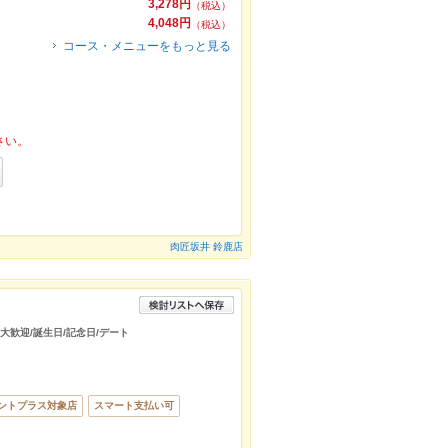
3,278円
（税込）
4,048円
（税込）
コース・メニューをもっと見る
さい。
肉匠坂井 鈴鹿店
様大歓迎/誕生日/記念日/デート
ントプラス対象店
スマート支払い可