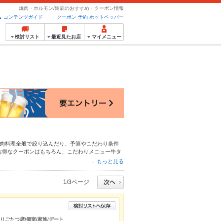
焼肉・ホルモン/鈴鹿のおすすめ・クーポン情報
コンテンツガイド
クーポン 予約 ホットペッパー
検討リスト
最近見たお店
マイメニュー
肉料理全般
で絞り込んだり、予算やこだわり条件
お得なクーポンはもちろん、こだわりメニュー
牛タ
える簡単便利なネット予約が使えるお店も拡大中で
もっと見る
ペッパーグルメをご利用ください。
1/3ページ
掘りごたつ席/個室/家族/デート