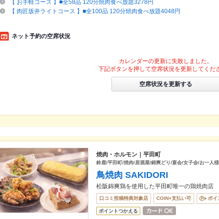
【 お手軽コース 】■全58品 120分焼肉食べ放題3278円
【 肉匠坂井ライトコース 】■全100品 120分焼肉食べ放題4048円
ネット予約の空席状況
カレンダーの更新に失敗しました。
下記ボタンを押して空席状況を更新してくだ
空席状況を更新する
焼肉・ホルモン｜平田町
鈴鹿/平田町/焼肉/居酒屋/錦爽どり/宴会/女子会/お一人
鳥焼肉 SAKIDORI
松阪錦爽鶏を使用した平田町唯一の鶏焼肉店
口コミ投稿特典対象店
COIN+支払い可
ポイ
ポイントつかえる