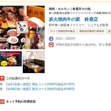
焼肉・ホルモン｜鈴鹿市その他
食べ放題/飲み放題/ファミリー/バイキング/座敷/焼肉/玉垣
炭火焼肉牛の家 鈴鹿店
和牛食べ放題★ファミリー、シニアも大歓迎
口コミ投稿特典対象店
適格請求書発行事業者
ポ
2001～3000円
このお店のコース
【全67品食べ放題】満足コース2980円(税込3278円)
【全98品食べ放題】贅沢コース3680円(税込4048円)
ネット予約の空席状況