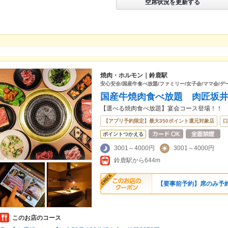
空席状況を更新する
焼肉・ホルモン｜鈴鹿駅
安心安全/国産牛食べ放題/ファミリー/女子会/ママ会/デ
国産牛焼肉食べ放題 肉匠坂
【選べる焼肉食べ放題】宴会コース登場！！
【アプリ予約限定】最大350ポイント還元対象店
口
ポイントつかえる
3001～4000円
3001～4000円
鈴鹿駅から644m
【要事前予約】席のみ予約
このお店のコース