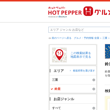
前のページへ戻る
グルメ・予約情報 全国
三重
この検索結果を
地図表示で見る
鈴
エリア
都道府県を選び直す
鈴
を
ン
三重
す
鈴鹿
検
お店ジャンル
すべて