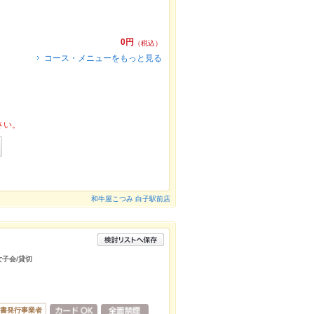
0円
（税込）
コース・メニューをもっと見る
さい。
和牛屋こつみ 白子駅前店
女子会/貸切
書発行事業者