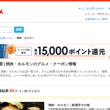
よくある問い合わせ
ようこそ、
さん
ゲスト
会員登録する（無料）
鈴鹿 グルメ
焼肉・ホルモン
鹿 | 焼肉・ホルモンのグルメ・クーポン情報
鹿 焼肉・ホルモンのお店一覧です。さらに鈴鹿でおすすめの料理ジャンル
ホルモン
、
焼肉
、
指定すれば、シーンや気分に合ったお店がサクサク探せます。ホットペッパーグルメなら、
、
炭火焼
や季節のおすすめ料理など、お店の最新情報をご紹介しているので安心！24時間使
。友達どうしの飲み会にも、会社の宴会にも、デートやパーティーにもお得に便利にホット
50
索結果
件
1～20
件を表示
焼肉・ホルモン｜鈴鹿市その他
平田町駅/鈴鹿/焼肉/居酒屋/松阪牛/一頭買い/ホルモン/