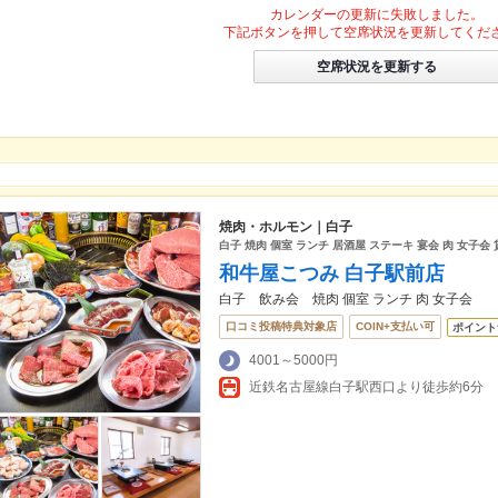
カレンダーの更新に失敗しました。
下記ボタンを押して空席状況を更新してくだ
空席状況を更新する
焼肉・ホルモン｜白子
白子 焼肉 個室 ランチ 居酒屋 ステーキ 宴会 肉 女子会
和牛屋こつみ 白子駅前店
白子 飲み会 焼肉 個室 ランチ 肉 女子会
口コミ投稿特典対象店
COIN+支払い可
ポイント
4001～5000円
近鉄名古屋線白子駅西口より徒歩約6分