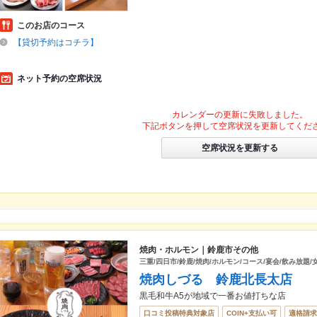
このお店のコース
【貸切予約はコチラ】
ネット予約の空席状況
カレンダーの更新に失敗しました。
下記ボタンを押して空席状況を更新してくだ
空席状況を更新する
焼肉・ホルモン｜鈴鹿市その他
三重/四日市/鈴鹿/焼肉/ホルモン/コース/宴会/飲み放題/
焼肉しづる 鈴鹿北長太店
黒毛和牛A5が地域で一番お値打ちな店
口コミ投稿特典対象店
COIN+支払い可
適格請求