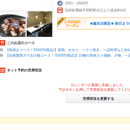
2001～3000円
近鉄鈴鹿線平田町駅出口より徒歩約4分
★誕生日限定★ 前日まで
このお店のコース
【鳥焼きコース！5500円(税込)】若鶏、せせり、ハラミ焼き、一品料理など全6
【自家製鶏ガラ出汁鍋コース！7000円(税込)】10種の具材入り鶏鍋、〆物、一
ネット予約の空席状況
カレンダーの更新に失敗しました。
下記ボタンを押して空席状況を更新してくだ
空席状況を更新する