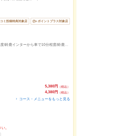
コミ投稿特典対象店
ポイントプラス対象店
近鉄鈴鹿線平田町駅徒歩20分、車で7分程度/鈴鹿インターから車で10分程度/鈴鹿サーキットから車で15分程度
5,380円
（税込）
4,380円
（税込）
コース・メニューをもっと見る
さい。