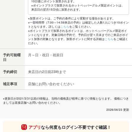
10日後にポイント加算されます。
※ポイントプラスで加算されるホットペッパーグルメ限定ポイントは、
来店日の翌月15日頃に加算されます。
※加算ポイントは、ご予約の条件により変動する場合があります。
※一部時間帯（7:00～14:59来店の予約）は確定した人数1人につき10ポイン
トとなります。詳しくは
こちら
をご覧ください。
※ポイントプラスで加算されるポイントは、ホットペッパーグルメ限定ポイ
ントになります。対象日時の予約で、予約日が翌々月末までのご来店がポイ
ント加算の対象となります。加算ポイントに関する詳細は
こちら
をご確認く
ださい。
予約可能曜
月～日・祝日・祝前日
日
予約締切
来店日の2日前23時まで
補足事項
店舗にお問い合わせください
※更新日が2021/3/31以前の情報は、当時の価格及び税率に基づく情報となります。 価格につき
ましては直接店舗へお問い合わせください。
2026/06/23 更新
アプリ
なら何度もログイン不要ですぐ確認！