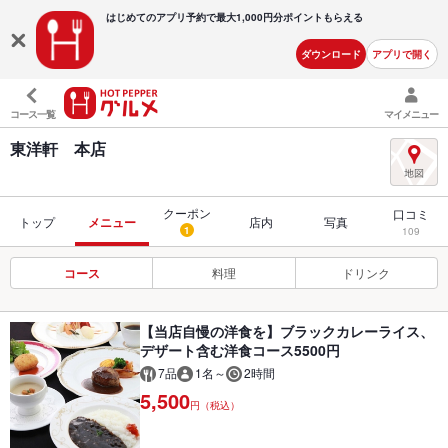
はじめてのアプリ予約で最大
1,000円分ポイントもらえる
ダウンロード
アプリで開く
コース一覧
マイメニュー
東洋軒 本店
クーポン
口コミ
トップ
メニュー
店内
写真
1
109
コース
料理
ドリンク
【当店自慢の洋食を】ブラックカレーライス、
デザート含む洋食コース5500円
7品
1名～
2時間
5,500
円（税込）