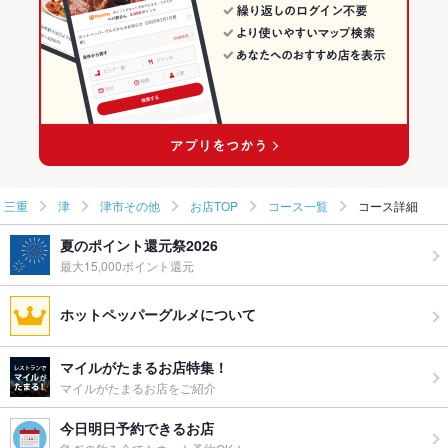
津 × フレンチ
三重 × イタリアン・フレンチ
津新町駅 × イタリアン・フレンチ
三重 × フレンチ
津新町駅 × フレンチ
三重
津
津市その他
お店TOP
コース一覧
コース詳細
夏のポイント還元祭2026
最大15,000ポイント還元
ホットペッパーグルメについて
マイルがたまるお店特集！
マイルがたまるお店をご紹介
今日明日予約できるお店