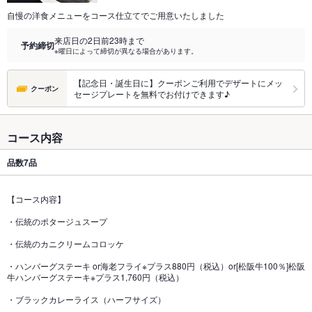
自慢の洋食メニューをコース仕立てでご用意いたしました
来店日の2日前23時まで
予約締切
※曜日によって締切が異なる場合があります。
【記念日・誕生日に】クーポンご利用でデザートにメッ
クーポン
セージプレートを無料でお付けできます♪
コース内容
品数
7品
【コース内容】
・伝統のポタージュスープ
・伝統のカニクリームコロッケ
・ハンバーグステーキ or海老フライ※プラス880円（税込）or[松阪牛100％]松阪
牛ハンバーグステーキ※プラス1,760円（税込）
・ブラックカレーライス（ハーフサイズ）