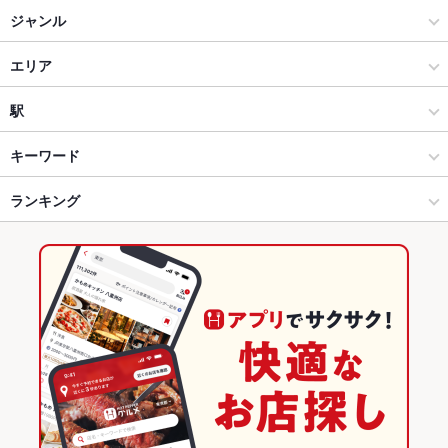
ジャンル
洋食
エリア
洋食全般
津市その他
駅
津 × 洋食
津市その他 × 洋食
阿漕駅
キーワード
津 × 洋食全般
津市その他 × 洋食全般
津駅
ランキング
エビ料理
魚料理
カニ料理
牛カツ
ステーキ
ハンバーグ
シチュー
エスカルゴ
デザート
生ハム
津新町駅 × 洋食
津市その他 × イタリアン・フレンチ
津新町駅
三重のグルメランキング
津新町駅 × 洋食全般
津市その他 × フレンチ
三重の洋食ランキング
イタリアン・フレンチ
三重
津のグルメランキング
フレンチ
三重 × 洋食
津の洋食ランキング
津 × イタリアン・フレンチ
三重 × 洋食全般
津市その他のグルメランキング