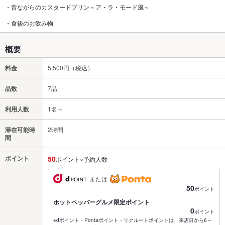
・昔ながらのカスタードプリン～ア・ラ・モード風～
・食後のお飲み物
概要
料金
5,500円（税込）
品数
7品
利用人数
1名～
滞在可能時
2時間
間
ポイント
50
ポイント×予約人数
または
50
ポイント
ホットペッパーグルメ限定ポイント
0
ポイント
※dポイント・Pontaポイント・リクルートポイントは、来店日から6～