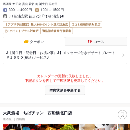
居酒屋 女子会 宴会 貸切 肉 誕生日 記念日
3001～4000円
1001～1500円
JR 新浦安駅 徒歩2分 ｢ｲｵﾝ新浦安｣4F
【アプリ予約限定】最大800ポイント還元対象店
口コミ投稿特典対象店
ポイントプラス対象店
適格請求書発行事業者
クーポン
コース
♪【誕生日・記念日・お祝い事に♪】メッセージ付きデザートプレート
￥１６５０(税込)サービス♪
カレンダーの更新に失敗しました。
下記ボタンを押して空席状況を更新してください。
空席状況を更新する
大衆酒場 ちばチャン 西船橋北口店
居酒屋
西船橋