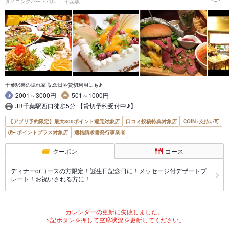
ダイニングバー・バル
千葉駅
千葉駅裏の隠れ家 記念日や貸切利用にも♪
2001～3000円
501～1000円
JR千葉駅西口徒歩5分 【貸切予約受付中♪】
【アプリ予約限定】最大800ポイント還元対象店
口コミ投稿特典対象店
COIN+支払い可
ポイントプラス対象店
適格請求書発行事業者
クーポン
コース
ディナーorコースの方限定！誕生日記念日に！メッセージ付デザートプ
レート！お祝いされる方に！
カレンダーの更新に失敗しました。
下記ボタンを押して空席状況を更新してください。