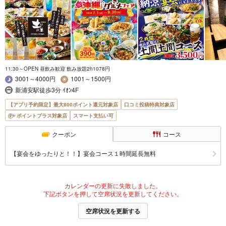
11:30～OPEN 昼飲み歓迎 飲み放題2h1078円
3001～4000円
1001～1500円
新浦安駅徒歩3分 ｲｵﾝ4F
【アプリ予約限定】最大800ポイント還元対象店
口コミ投稿特典対象店
ポイントプラス対象店
スマート支払い可
クーポン
コース
【宴会をゆったりと！！】宴会コース１時間延長無料
カレンダーの更新に失敗しました。
下記ボタンを押して空席状況を更新してください。
空席状況を更新する