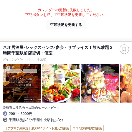
カレンダーの更新に失敗しました。
下記ボタンを押して空席状況を更新してください。
空席状況を更新する
ネオ居酒屋-シックスセンス-宴会・サプライズ！飲み放題３
時間千葉駅前店貸切・個室
ダイニングバー・バル
千葉駅
貸切/飲み放題/食べ放題/肉/ローストビーフ
2001～3000円
千葉駅徒歩3分/千葉中央駅徒歩3分
【アプリ予約限定】最大800ポイント還元対象店
口コミ投稿特典対象店