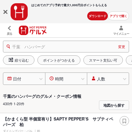
はじめてのアプリ予約で最大
1,000円分ポイントもらえる
ダウンロード
アプリで開く
戻る
マイメニュー
千葉 ハンバーグ
変更
絞り込む
ポイントがつかえる
スマート支払い可
日付
時間
人数
千葉のハンバーグのグルメ・クーポン情報
430件 1-20件
地図から探す
【かまくら型 半個室有り】SAPTY PEPPER’S サプティペ
パーズ 柏
ダイニングバー・バル
柏