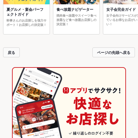
夏グルメ・宴会パーフ
食べ放題ナビゲーター
女子会完全ガイド
ェクトガイド
焼肉食べ放題やスイーツ食べ
女子会向けサービスが
放題など食べ放題お店探しの
ているお得なお店がい
幹事さんのお店探しを強力サ
決定版！
い！
ポート！お店探しの決定版！
戻る
ページの先頭へ戻る