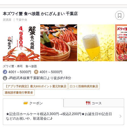
本ズワイ蟹 食べ放題 かにざんまい 千葉店
居酒屋
千葉中央
ズワイ蟹・寿司 食べ放題
4001～5000円
4001～5000円
JR総武本線東千葉駅南口より徒歩約18分
【アプリ予約限定】最大800ポイント還元対象店
口コミ投稿特典対象店
適格請求書発行事業者
クーポン
コース
★記念日ホールケーキ税込3,300円→税込2,200円★お誕生日や記念日
などのお祝いや、歓送迎会に♪