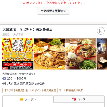
下記ボタンを押して空席状況を更新してください。
空席状況を更新する
大衆酒場 ちばチャン海浜幕張店
居酒屋
海浜幕張
大革命居酒屋！名物バカ盛り！
2001～3000円
JR京葉線 海浜幕張駅徒歩2分
【アプリ予約限定】最大350ポイント還元対象店
口コミ投稿特典対象店
クーポン
コース