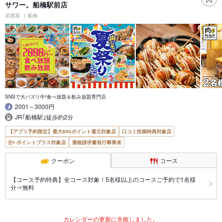
サワー。船橋駅前店
居酒屋
船橋
SNSで大バズリ中!食べ放題＆飲み放題専門店
2001～3000円
JR｢船橋駅｣徒歩約2分
【アプリ予約限定】最大800ポイント還元対象店
口コミ投稿特典対象店
ポイントプラス対象店
適格請求書発行事業者
クーポン
コース
【コース予約特典】全コース対象！5名様以上のコースご予約で1名様
分⇒無料
カレンダーの更新に失敗しました。