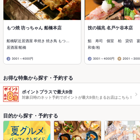
もつ焼 坊っちゃん 船橋本店
技の福兆 名戸ケ谷本店
船橋駅近居酒屋 串焼き 焼き鳥 もつ…
鮨 寿司 個室 柏 貸切 
居酒屋/船橋
和食/柏
3001～4000円
3001～4000円
2001～300
お得な特集から探す・予約する
ポイントプラスで最大8倍
対象日時のネット予約でポイントが最大8倍たまるお店はこちら！
目的から探す・予約する