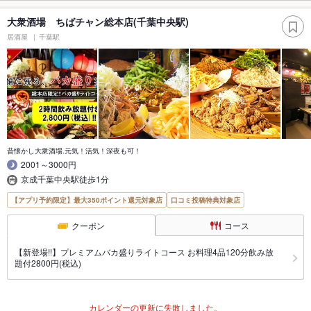
大衆酒場 ちばチャン総本店(千葉中央駅)
居酒屋
千葉駅
昔懐かし大衆酒場.元気！活気！深夜も可！
2001～3000円
京成千葉中央駅徒歩1分
【アプリ予約限定】最大350ポイント還元対象店
口コミ投稿特典対象店
クーポン
コース
【新登場!!】プレミアムバカ盛りライトコース お料理4品120分飲み放
題付2800円(税込)
カレンダーの更新に失敗しました。