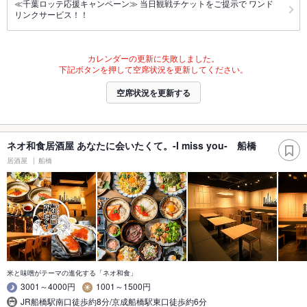
≪千葉ロッテ応援キャンペーン≫ 当日観戦チケットをご提示で ワンド
リンクサービス！！
カレンダーの更新に失敗しました。
下記ボタンを押して空席状況を更新してください。
空席状況を更新する
ネオ和食居酒屋 あなたに会いたくて。-I miss you- 船橋
居酒屋
船橋
米と味噌がテーマの進化する「ネオ和食」
3001～4000円
1001～1500円
JR船橋駅南口徒歩約8分/京成船橋駅東口徒歩約6分