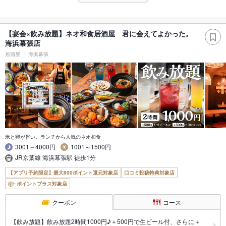
【宴会×飲み放題】ネオ和食居酒屋 君に会えてよかった。
海浜幕張店
居酒屋
海浜幕張
米と卵が旨い。ランチから人気のネオ和食
3001～4000円
1001～1500円
JR京葉線 海浜幕張駅 徒歩1分
【アプリ予約限定】最大800ポイント還元対象店
口コミ投稿特典対象店
ポイントプラス対象店
クーポン
コース
【飲み放題】飲み放題2時間1000円♪＋500円で生ビール付、さらに＋