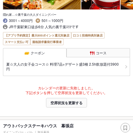
隠れ家…☆裏千葉の大人ダイニングバー
3001～4000円
501～1000円
JR千葉駅東口徒歩6分 人気の裏千葉ｴﾘｱです
【アプリ予約限定】最大800ポイント還元対象店
口コミ投稿特典対象店
スマート支払い可
適格請求書発行事業者
クーポン
コース
夏☆大人の女子会コース☆ 料理7品+デザート盛3種 2.5h飲放題付3900
円
カレンダーの更新に失敗しました。
下記ボタンを押して空席状況を更新してください。
空席状況を更新する
アウトバックステーキハウス 幕張店
ダイニングバー・バル
海浜幕張