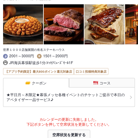
世界１０００店舗展開の有名ステーキハウス
2001～3000円
1501～2000円
JR海浜幕張駅徒歩1分/ﾒｯｾｱﾐｭｰｽﾞﾓｰﾙ1F
【アプリ予約限定】最大800ポイント還元対象店
口コミ投稿特典対象店
クーポン
コース
★平日月～木限定★幕張メッセ各種イベントのチケットご提示で本日の
アペタイザー一品サービス♪
カレンダーの更新に失敗しました。
下記ボタンを押して空席状況を更新してください。
空席状況を更新する