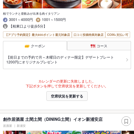
柏でランチと昼飲みが出来る肉イタリアン
3001～4000円
1001～1500円
【柏東口より徒歩5分】
【アプリ予約限定】最大800ポイント還元対象店
口コミ投稿特典対象店
COIN+支払い可
クーポン
コース
【前日までの予約で月～木曜日のディナー限定】デザートプレート
1200円にオリジナルプレゼント
カレンダーの更新に失敗しました。
下記ボタンを押して空席状況を更新してください。
空席状況を更新する
創作居酒屋 土間土間（DINING土間）イオン新浦安店
居酒屋
新浦安