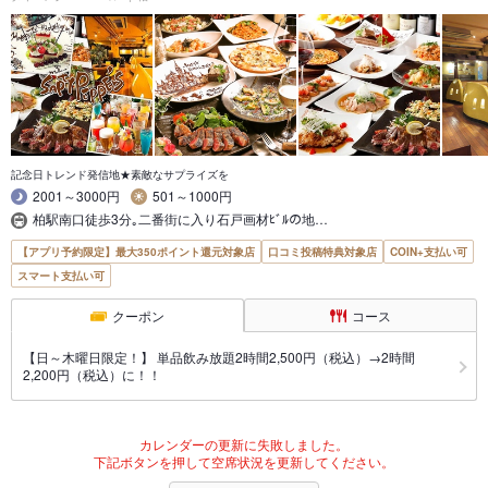
記念日トレンド発信地★素敵なサプライズを
2001～3000円
501～1000円
柏駅南口徒歩3分｡二番街に入り石戸画材ﾋﾞﾙの地…
【アプリ予約限定】最大350ポイント還元対象店
口コミ投稿特典対象店
COIN+支払い可
スマート支払い可
クーポン
コース
【日～木曜日限定！】 単品飲み放題2時間2,500円（税込）→2時間
2,200円（税込）に！！
カレンダーの更新に失敗しました。
下記ボタンを押して空席状況を更新してください。