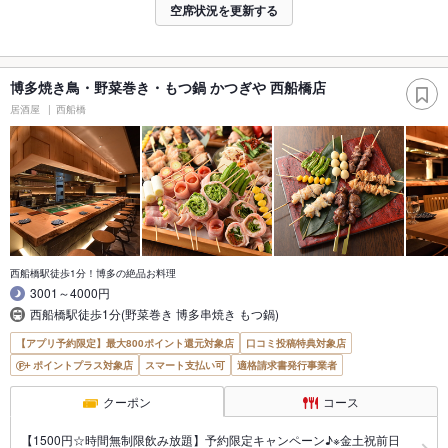
空席状況を更新する
博多焼き鳥・野菜巻き・もつ鍋 かつぎや 西船橋店
居酒屋
西船橋
西船橋駅徒歩1分！博多の絶品お料理
3001～4000円
西船橋駅徒歩1分(野菜巻き 博多串焼き もつ鍋)
【アプリ予約限定】最大800ポイント還元対象店
口コミ投稿特典対象店
ポイントプラス対象店
スマート支払い可
適格請求書発行事業者
クーポン
コース
【1500円☆時間無制限飲み放題】予約限定キャンペーン♪※金土祝前日