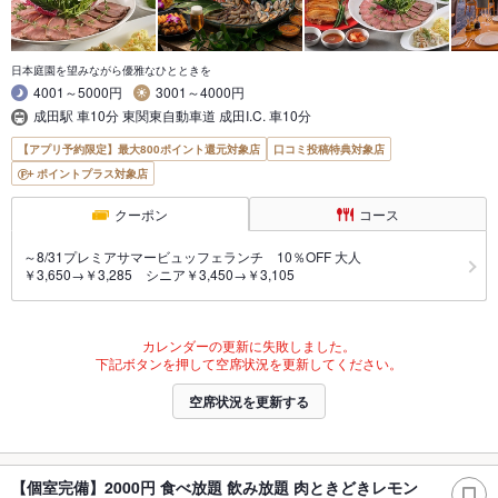
日本庭園を望みながら優雅なひとときを
4001～5000円
3001～4000円
成田駅 車10分 東関東自動車道 成田I.C. 車10分
【アプリ予約限定】最大800ポイント還元対象店
口コミ投稿特典対象店
ポイントプラス対象店
クーポン
コース
～8/31プレミアサマービュッフェランチ 10％OFF 大人
￥3,650→￥3,285 シニア￥3,450→￥3,105
カレンダーの更新に失敗しました。
下記ボタンを押して空席状況を更新してください。
空席状況を更新する
【個室完備】2000円 食べ放題 飲み放題 肉ときどきレモン