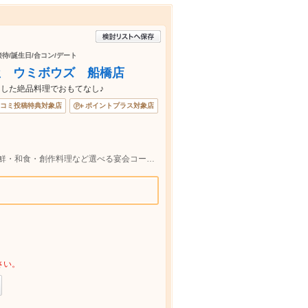
接待/誕生日/合コン/デート
屋 ウミボウズ 船橋店
した絶品料理でおもてなし♪
コミ投稿特典対象店
ポイントプラス対象店
JR船橋駅徒歩1分■個室居酒屋★自慢の海鮮・和食・創作料理など選べる宴会コースが4000円からご利用可能になります♪
!
さい。