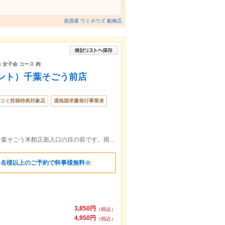
居酒屋 ウミボウズ 船橋店
 女子会 コース 肉
ロント）千葉そごう前店
コミ投稿特典対象店
適格請求書発行事業者
JR千葉駅・京成線千葉駅から徒歩1分！千葉そごう本館正面入口の目の前です。雨が降っても濡れずにたどり着けます♪
0名様以上のご予約で幹事様無料☆
3,850円
（税込）
4,950円
（税込）