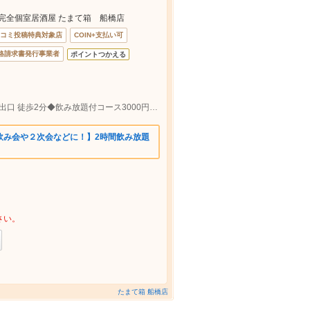
 完全個室居酒屋 たまて箱 船橋店
コミ投稿特典対象店
COIN+支払い可
格請求書発行事業者
ポイントつかえる
JR船橋駅南口 徒歩１分／京成船橋駅東側出口 徒歩2分◆飲み放題付コース3000円～♪食べ放題あり◎船橋でのご宴会に！
飲み会や２次会などに！】2時間飲み放題
さい。
たまて箱 船橋店