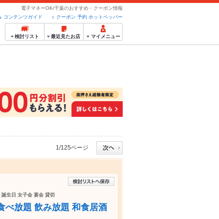
電子マネーOK/千葉のおすすめ・クーポン情報
コンテンツガイド
クーポン 予約 ホットペッパー
検討リスト
最近見たお店
マイメニュー
1/125ページ
 誕生日 女子会 宴会 貸切
食べ放題 飲み放題 和食居酒