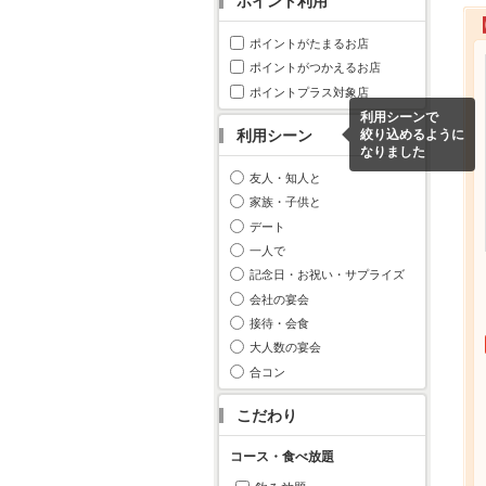
ポイント利用
ポイントがたまるお店
ポイントがつかえるお店
ポイントプラス対象店
利用シーンで
利用シーン
絞り込めるように
なりました
友人・知人と
家族・子供と
デート
一人で
記念日・お祝い・サプライズ
会社の宴会
接待・会食
大人数の宴会
合コン
こだわり
コース・食べ放題