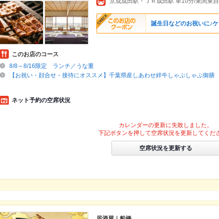
誕生日などのお祝いに♪ケ
このお店のコース
8/8～8/16限定 ランチ／うな重
【お祝い・顔合せ・接待にオススメ】千葉県産しあわせ絆牛しゃぶしゃぶ御膳
ネット予約の空席状況
カレンダーの更新に失敗しました。
下記ボタンを押して空席状況を更新してくだ
空席状況を更新する
居酒屋｜船橋