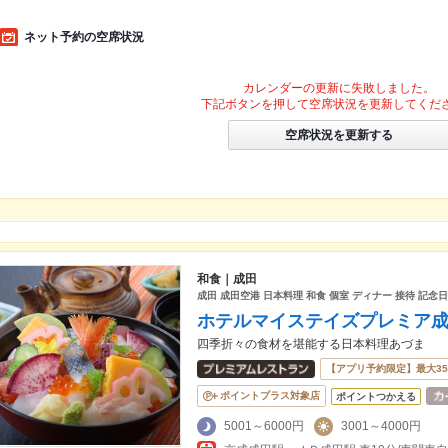
ネット予約の空席状況
カレンダーの更新に失敗しました。
下記ボタンを押して空席状況を更新してくだ
空席状況を更新する
和食｜成田
成田 成田空港 日本料理 和食 個室 ディナー 接待 記念日
ホテルマイステイズプレミア
四季折々の食材を堪能する日本料理あづま
【アプリ予約限定】最大3
ポイントプラス対象店
ポイントつかえる
5001～6000円
3001～4000円