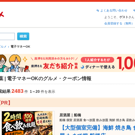
よくある問い合わせ
ようこそ、
さん
ゲスト
会員登録する（無料）
グルメ
電子マネーOK
葉 | 電子マネーOKのグルメ・クーポン情報
2483
索結果
件
1～20
件を表示
【PR】
居酒屋｜船橋
船橋 個室 居酒屋 食べ放題 飲み放題 海鮮 焼き鳥 昼飲み
【大型個室完備】海鮮 焼き鳥 