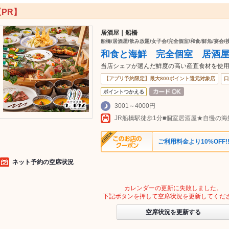
【PR】
居酒屋｜船橋
船橋/居酒屋/飲み放題/女子会/完全個室/和食/鮮魚/宴会/
和食と海鮮 完全個室 居酒
当店シェフが選んだ鮮度の高い産直食材を使用
【アプリ予約限定】最大800ポイント還元対象店
口
ポイントつかえる
3001～4000円
ご利用料金より10%OFF!
ネット予約の空席状況
カレンダーの更新に失敗しました。
下記ボタンを押して空席状況を更新してくだ
空席状況を更新する