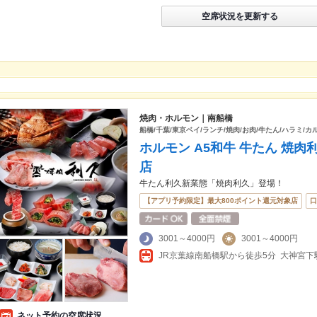
空席状況を更新する
焼肉・ホルモン｜南船橋
船橋/千葉/東京ベイ/ランチ/焼肉/お肉/牛たん/ハラミ/カ
ホルモン A5和牛 牛たん 焼肉利
店
牛たん利久新業態「焼肉利久」登場！
【アプリ予約限定】最大800ポイント還元対象店
口
3001～4000円
3001～4000円
JR京葉線南船橋駅から徒歩5分 大神宮下駅
ネット予約の空席状況