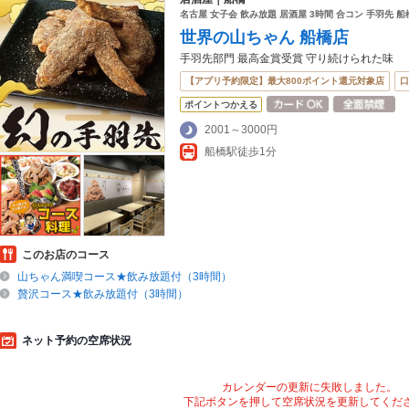
名古屋 女子会 飲み放題 居酒屋 3時間 合コン 手羽先 船
世界の山ちゃん 船橋店
手羽先部門 最高金賞受賞 守り続けられた味
【アプリ予約限定】最大800ポイント還元対象店
口
ポイントつかえる
2001～3000円
船橋駅徒歩1分
このお店のコース
山ちゃん満喫コース★飲み放題付（3時間）
贅沢コース★飲み放題付（3時間）
ネット予約の空席状況
カレンダーの更新に失敗しました。
下記ボタンを押して空席状況を更新してくだ