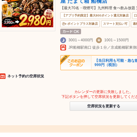
屋 たまて箱 船橋店
【最大70名・喫煙可】九州料理 食べ飲み放題
【アプリ予約限定】最大800ポイント還元対象店
口
ポイントプラス対象店
スマート支払い可
適
3001～4000円
1001～1500円
【当日利用も可能・急な
999円（税別）
ネット予約の空席状況
カレンダーの更新に失敗しました。
下記ボタンを押して空席状況を更新してくだ
空席状況を更新する