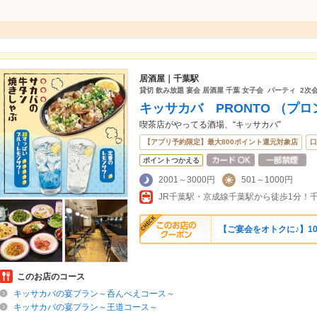
居酒屋｜千葉駅
貸切 飲み放題 宴会 居酒屋 千葉 女子会 パーティ 2次会
キッサカバ PRONTO （プ
喫茶店がやってる酒場、“キッサカバ”
【アプリ予約限定】最大800ポイント還元対象店
口
ポイントつかえる
2001～3000円
501～1000円
【ご宴会をオトクに♪】1
このお店のコース
キッサカバの宴プラン～呑んべえコース～
キッサカバの宴プラン～王道コース～