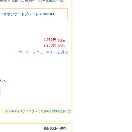
京成成田駅・ＪＲ成田駅 車10分/東関東自動車道 成田I.C. 車2分 ※JR成田駅・成田空港より無料シャトルバス運行中
ーキやデザートプレート￥100OFF
4,950円
（税込）
7,700円
（税込）
コース・メニューをもっと見る
さい。
ホテルマイステイズプレミア成田 日本料理 あづま