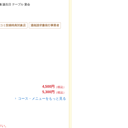
橋 誕生日 テーブル 宴会
コミ投稿特典対象店
適格請求書発行事業者
4,500円
（税込）
5,300円
（税込）
コース・メニューをもっと見る
さい。