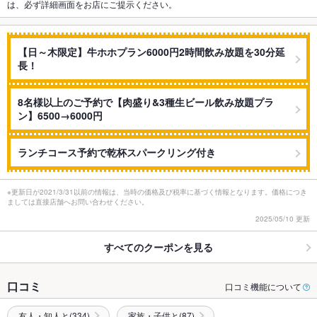
は、必ず詳細画面をお店にご提示ください。
【日～木限定】牛ホホプラン6000円2時間飲み放題を30分延
長！
8名様以上のご予約で【肉盛り&3種生ビール飲み放題プラ
ン】6500→6000円
ランチコース予約で乾杯スパークリング付き
※更新日が2021/3/31以前の情報は、当時の価格及び税率に基づく情報となります。価格につき
ましては直接店舗へお問い合わせください。
2025/05/10 更新
すべてのクーポンを見る
口コミ
口コミ機能について
友人・知人と(334)
家族・子供と(87)