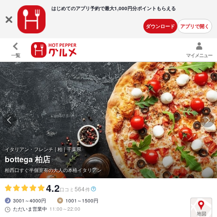
はじめてのアプリ予約で最大
1,000円分ポイントもらえる
ダウンロード
アプリで開く
一覧
マイメニュー
イタリアン・フレンチ | 柏 | 千葉県
bottega 柏店
柏西口すぐ半個室有の大人の本格イタリアン
4.2
564
口コミ
件
3001～4000円
1001～1500円
ただいま営業中
11:00～22:00