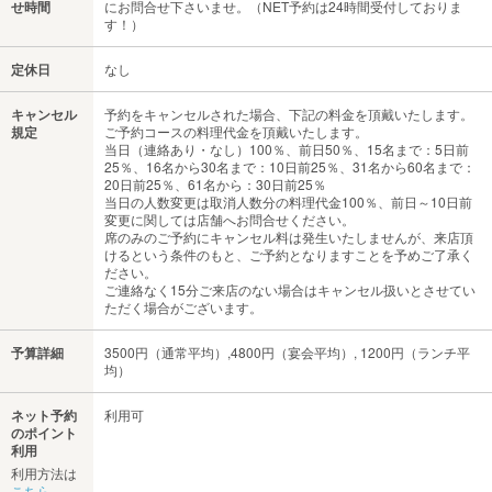
せ時間
にお問合せ下さいませ。（NET予約は24時間受付しておりま
す！）
定休日
なし
キャンセル
予約をキャンセルされた場合、下記の料金を頂戴いたします。
規定
ご予約コースの料理代金を頂戴いたします。
当日（連絡あり・なし）100％、前日50％、15名まで：5日前
25％、16名から30名まで：10日前25％、31名から60名まで：
20日前25％、61名から：30日前25％
当日の人数変更は取消人数分の料理代金100％、前日～10日前
変更に関しては店舗へお問合せください。
席のみのご予約にキャンセル料は発生いたしませんが、来店頂
けるという条件のもと、ご予約となりますことを予めご了承く
ださい。
ご連絡なく15分ご来店のない場合はキャンセル扱いとさせてい
ただく場合がございます。
予算詳細
3500円（通常平均）,4800円（宴会平均）, 1200円（ランチ平
均）
ネット予約
利用可
のポイント
利用
利用方法は
こちら