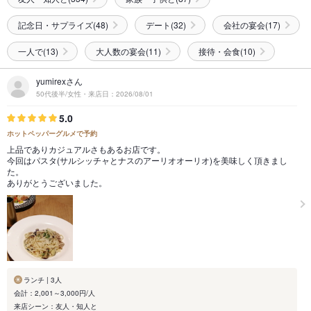
記念日・サプライズ(48)
デート(32)
会社の宴会(17)
一人で(13)
大人数の宴会(11)
接待・会食(10)
yumirexさん
50代後半/女性・来店日：2026/08/01
5.0
ホットペッパーグルメで予約
上品でありカジュアルさもあるお店です。
今回はパスタ(サルシッチャとナスのアーリオオーリオ)を美味しく頂きまし
た。
ありがとうございました。
ランチ | 3人
会計：2,001～3,000円/人
来店シーン：友人・知人と