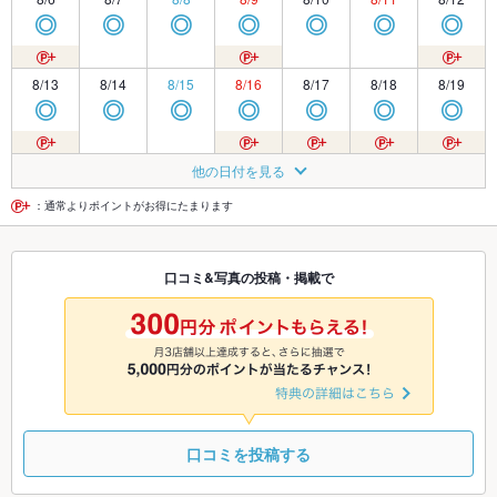
◎
◎
◎
◎
◎
◎
◎
8/13
8/14
8/15
8/16
8/17
8/18
8/19
◎
◎
◎
◎
◎
◎
◎
8/20
8/21
8/22
8/23
8/24
8/25
8/26
他の日付を見る
◎
◎
◎
◎
◎
◎
◎
：通常よりポイントがお得にたまります
8/27
8/28
8/29
8/30
8/31
9/1
9/2
口コミ&写真の投稿・掲載で
◎
◎
◎
◎
◎
◎
◎
9/3
9/4
9/5
9/6
9/7
9/8
9/9
◎
◎
◎
◎
◎
◎
◎
口コミを投稿する