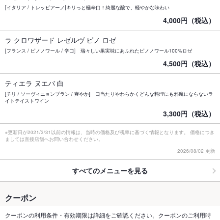
[イタリア / トレッビアーノ]キリっと極辛口！綺麗な酸で、軽やかな味わい
4,000円（税込）
ラ クロワザード レゼルヴ ピノ ロゼ
[フランス / ピノノワール / 辛口] 瑞々しい果実味にあふれたピノノワール100%ロゼ
4,500円（税込）
ティエラ ヌエバ 白
[チリ / ソーヴィニョンブラン / 爽やか] 口当たりやわらかくどんな料理にも邪魔にならないラ
イトテイストワイン
3,300円（税込）
※更新日が2021/3/31以前の情報は、当時の価格及び税率に基づく情報となります。 価格につき
ましては直接店舗へお問い合わせください。
2026/08/02 更新
すべてのメニューを見る
クーポン
クーポンの利用条件・有効期限は詳細をご確認ください。クーポンのご利用時