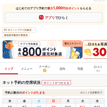
1,000
はじめてのアプリ予約で
最大
円分ポイント
もらえる
アプリ
でひらく
ポイントプラス
対象店
適格請求書発行事業者
クーポン
口コミ
トップ
メニュー
店内
写真
5
564
ネット予約の空席状況
ポイントがつかえる
予約人数分の
ポイントがたまる
ポイント注意事項
木
金
土
日
月
火
水
8/6
8/7
8/8
8/9
8/10
8/11
8/12