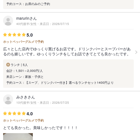
予約コース：お席のみのご予約
marurinさん
40代後半/女性・来店日：2026/07/15
5.0
ホットペッパーグルメで予約
広々とした店内でゆっくり寛げるお店です。ドリンクバーとスープバーがあ
るのも嬉しいです。ゆっくりランチをしてお話できてとても良かったです。
ランチ | 5人
会計：1,501～2,000円/人
来店シーン：家族・子供と
予約コース：【スープ、ドリンクバー付き】選べるランチセット1400円より
みさきさん
10代後半/女性・来店日：2026/07/25
4.0
ホットペッパーグルメで予約
とても良かった。美味しかったです！！！！