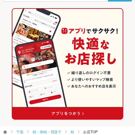
駐車場
なし ：近隣のコインパーキングをご利用下さい。
柏駅 × イタリアン
柏 × スペインバル・イタリアンバール
千葉のイタリアン・フレンチランキング
TV・プロジ
あり
ダイニングバー・バル
千葉
千葉のイタリアンランキング
ェクタ
スペインバル・イタリアンバール
千葉 × イタリアン・フレンチ
柏・南柏・我孫子のグルメランキング
英語メニュ
あり
ー
柏・南柏・我孫子 × ダイニングバー・バル
千葉 × イタリアン
柏・南柏・我孫子のイタリアン・フレンチランキング
その他設備
貸切時のみ、プロジェクター・スクリーンマイクお貸しいたし
ます。
柏・南柏・我孫子 × スペインバル・イタリアンバール
千葉 × ダイニングバー・バル
柏・南柏・我孫子のイタリアンランキング
その他
柏駅 × ダイニングバー・バル
千葉 × スペインバル・イタリアンバール
柏のグルメランキング
飲み放題
あり ：2時間飲み放題付4500円(込)～！お気軽にご相談くださ
い
柏駅 × スペインバル・イタリアンバール
柏のイタリアン・フレンチランキング
食べ放題
なし ：当店では食べ放題プランはご用意しておりません。
柏のイタリアンランキング
お酒
カクテル充実、ワイン充実
お子様連れ
お子様連れOK ：お子様と座っていただけるソファ席もござい
ます
千葉
柏・南柏・我孫子
柏
お店TOP
ウェディン
開催実績あり。プロジェクター・スクリーンマイクもございま