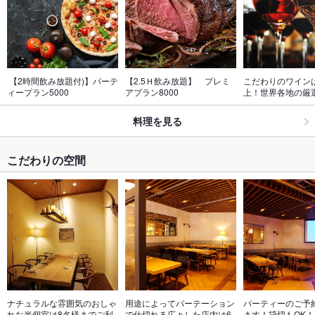
 【2時間飲み放題付)】パーテ
【2.5Ｈ飲み放題】　プレミ
こだわりのワインは
ィープラン5000
アプラン8000
上！世界各地の厳
料理を見る
こだわりの空間
ナチュラルな雰囲気のおしゃ
用途によってパーテーション
パーティーのご予
れな半個室は8名様までご利
で仕切れる広々した店内は6
ます！貸切もOK