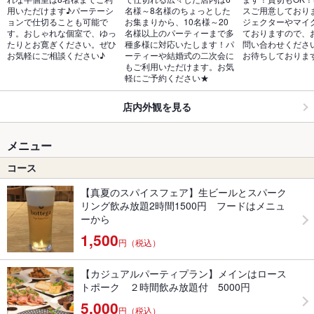
用いただけます♪パーテーシ
名様～8名様のちょっとした
スご用意しており
ョンで仕切ることも可能で
お集まりから、10名様～20
ジェクターやマイ
す。おしゃれな個室で、ゆっ
名様以上のパーティーまで多
ておりますので、
たりとお寛ぎください。ぜひ
種多様に対応いたします！パ
問い合わせくださ
お気軽にご相談ください♪
ーティーや結婚式の二次会に
お待ちしておりま
もご利用いただけます。お気
軽にご予約ください★
店内外観を見る
メニュー
コース
【真夏のスパイスフェア】生ビールとスパーク
リング飲み放題2時間1500円 フードはメニュ
ーから
1,500
円（税込）
【カジュアルパーティプラン】メインはロース
トポーク ２時間飲み放題付 5000円
5,000
円（税込）