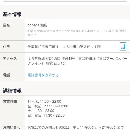
基本情報
店名
bottega 柏店
柏駅1分の自家製パスタとピッツァが楽しめる本格イタリアン 誕生日記念日
利用に
住所
千葉県柏市末広町４－１６小田山第２ビル１階
アクセス
ＪＲ常磐線 柏駅 西口 徒歩1分/ 東武野田線（東武アーバンパー
クライン） 柏駅 徒歩1分
電話
電話番号を表示する
詳細情報
営業時間
月～木: 11:00～22:00
金、祝前日: 11:00～23:00
土: 11:30～23:00
日、祝日: 11:30～22:00
お問い合わ
お電話でのお問合せの際は、平日11時00分から21時00分まで