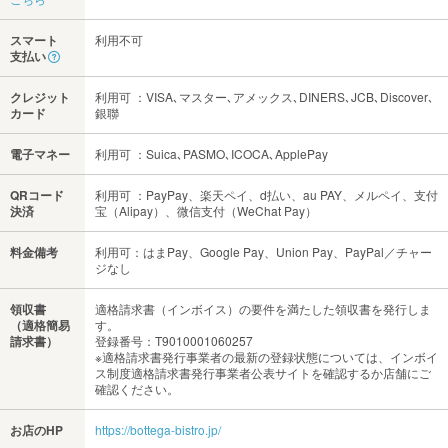
スマート
利用不可
支払い
クレジット
利用可 ：VISA､マスター､アメックス､DINERS､JCB､Discover､
カード
銀聯
電子マネー
利用可 ：Suica､PASMO､ICOCA､ApplePay
QRコード
利用可 ：PayPay、楽天ペイ、d払い、au PAY、メルペイ、支付
決済
宝（Alipay）、微信支付（WeChat Pay）
料金備考
利用可：はまPay、Google Pay、Union Pay、PayPal／チャー
ジなし
領収書
適格請求書（インボイス）の要件を満たした領収書を発行しま
（適格簡易
す。
請求書）
登録番号：T9010001060257
※適格請求書発行事業者の最新の登録状態については、インボイ
ス制度適格請求書発行事業者公表サイトを確認するか店舗にご
確認ください。
お店のHP
https://bottega-bistro.jp/