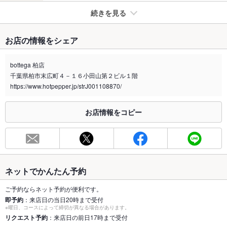
続きを見る
たばこ
お店の情報をシェア
禁煙・喫煙
全席禁煙
テラス席にては電子タバコがお吸いいただけます、紙タバコは
bottega 柏店
喫煙ルームを使用できます
千葉県柏市末広町４－１６小田山第２ビル１階
喫煙専用室
https://www.hotpepper.jp/strJ001108870/
あり
※2020年4月1日～受動喫煙対策に関する法律が施行されています。正しい情報はお店へお問い
お店情報をコピー
合わせください。
お席
総席数
130席( 80名様以上の貸切に関してはお店までご相談くださ
い。)
ネットでかんたん予約
最大宴会収
130人(立食の場合 着席に関しては80名様までご用意しており
容人数
ます。)
ご予約ならネット予約が便利です。
即予約
：来店日の当日20時まで受付
個室
なし ：半個室
※曜日、コースによって締切が異なる場合があります。
リクエスト予約
：来店日の前日17時まで受付
座敷
なし ：お座敷フロアのご用意はございませんが、お席のレイア