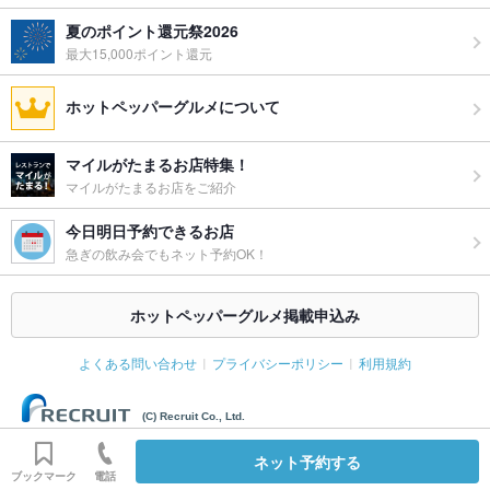
グパーティ
す♪
ー二次会
夏のポイント還元祭2026
最大15,000ポイント還元
お祝い・サ
可
プライズ対
ホットペッパーグルメについて
応
備考
結婚式、二次会など、各種パーティー承ります☆ ※未成年者
マイルがたまるお店特集！
（20歳未満）の飲酒は法律で禁じられております
マイルがたまるお店をご紹介
今日明日予約できるお店
急ぎの飲み会でもネット予約OK！
ホットペッパーグルメ掲載申込み
よくある問い合わせ
プライバシーポリシー
利用規約
(C) Recruit Co., Ltd.
ネット予約する
ブックマーク
電話