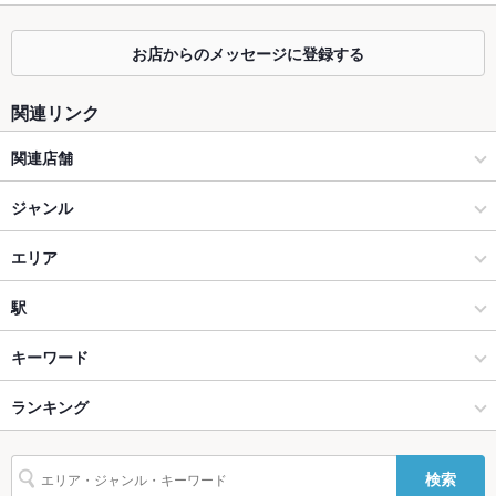
ウト等、お気軽にご相談下さい。
お店からのメッセージに登録する
掘りごたつ
なし ：掘りごたつ席のご用意はございませんが、お席のレイア
ウト等、お気軽にご相談下さい。
関連リンク
カウンター
あり ：カウンター席のご用意をしております。お気軽にお立ち
寄りください。
関連店舗
ソファー
あり ：ソファ席ございます。ゆったり座れる人気のお席ご用意
しております。
operetta 丸の内トラストタワー店
ジャンル
テラス席
あり
SAMURAI dos Premium Steak House 八重洲鉄鋼ビル店
イタリアン・フレンチ
エリア
貸切
貸切可 ：最低保証金額が曜日、時間帯により異なりますので詳
GINTO 池袋店
イタリアン
柏
駅
細はお問合せ下さい。
設備
柏・南柏・我孫子 × イタリアン・フレンチ
柏 × イタリアン・フレンチ
柏駅
キーワード
Wi-Fi
なし
柏・南柏・我孫子 × イタリアン
柏 × イタリアン
ランキング
エビ料理
カキ料理・オイスター
ソーセージ
チョリソー
ステーキ
バリアフリ
なし
アクアパッツァ
リゾット
パスタ
カルボナーラ
ジェノベーゼ
柏駅 × イタリアン・フレンチ
柏 × ダイニングバー・バル
千葉のグルメランキング
ー
検索
ボロネーゼ
ピザ
マルゲリータ
ケーキ
アヒージョ
和牛ステーキ