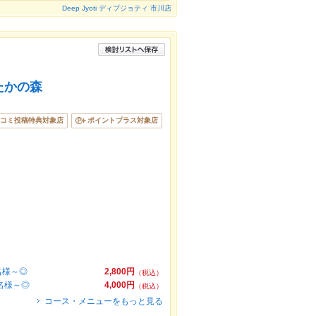
Deep Jyoti ディプジョティ 市川店
たかの森
コミ投稿特典対象店
ポイントプラス対象店
2名様～◎
2,800円
（税込）
2名様～◎
4,000円
（税込）
コース・メニューをもっと見る