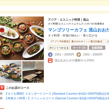
アジア・エスニック料理｜流山
タイ料理/エスニック/トムヤムクン/ガパオ/生春巻き
マンゴツリーカフェ 流山おお
タイ料理・本場の味わい・香り広がる
【アプリ予約限定】最大350ポイント還元対象店
口
ポイントつかえる
1501～2000円
1501～2000円
流山おおたかの森駅から150m
このお店のコース
【タイを満喫】スタンダードコース (Standard Course)<全6品>2800円(税込)
【本格タイ料理！】スペシャルコース (Special Course)<全8品>4000円(税込)