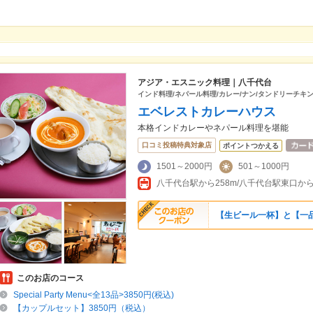
アジア・エスニック料理｜八千代台
インド料理/ネパール料理/カレー/ナン/タンドリーチキン
エベレストカレーハウス
本格インドカレーやネパール料理を堪能
口コミ投稿特典対象店
ポイントつかえる
1501～2000円
501～1000円
【生ビール一杯】と【一
このお店のコース
Special Party Menu<全13品>3850円(税込)
【カップルセット】3850円（税込）