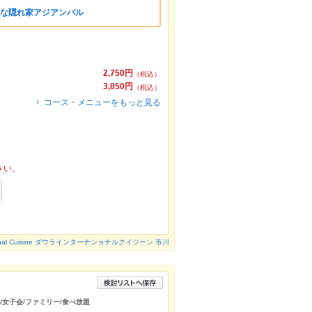
れな隠れ家アジアンバル
2,750円
（税込）
3,850円
（税込）
コース・メニューをもっと見る
さい。
national Cuisine ダウラインターナショナルクイジーン 市川
日/女子会/ファミリー/食べ放題