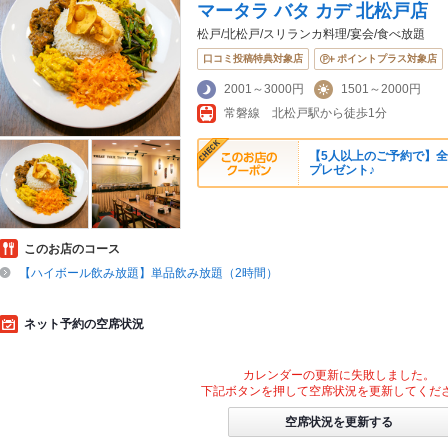
マータラ バタ カデ 北松戸店
松戸/北松戸/スリランカ料理/宴会/食べ放題
口コミ投稿特典対象店
ポイントプラス対象店
2001～3000円
1501～2000円
常磐線 北松戸駅から徒歩1分
【5人以上のご予約で】全
プレゼント♪
このお店のコース
【ハイボール飲み放題】単品飲み放題（2時間）
ネット予約の空席状況
カレンダーの更新に失敗しました。
下記ボタンを押して空席状況を更新してくだ
空席状況を更新する