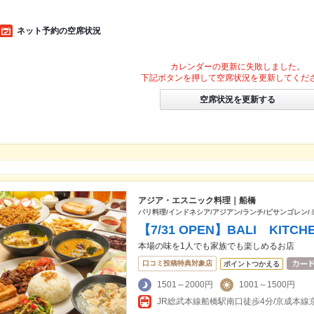
ネット予約の空席状況
カレンダーの更新に失敗しました。
下記ボタンを押して空席状況を更新してくだ
空席状況を更新する
アジア・エスニック料理｜船橋
バリ料理/インドネシア/アジアン/ランチ/ピサンゴレン/
【7/31 OPEN】BALI KITCH
本場の味を1人でも家族でも楽しめるお店
口コミ投稿特典対象店
ポイントつかえる
1501～2000円
1001～1500円
JR総武本線船橋駅南口徒歩4分/京成本線