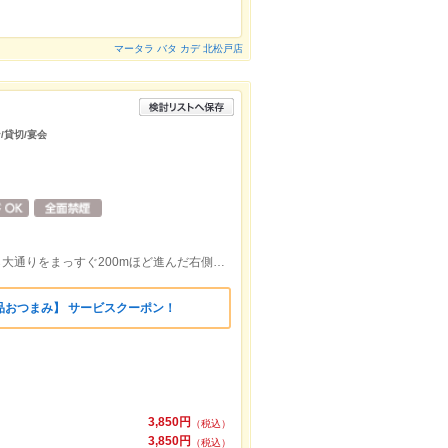
マータラ バタ カデ 北松戸店
/貸切/宴会
八千代台駅から258m/八千代台駅東口から大通りをまっすぐ200mほど進んだ右側 ソフトバンクショップの2階
品おつまみ】 サービスクーポン！
3,850円
（税込）
3,850円
（税込）