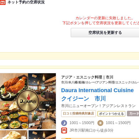
ネット予約の空席状況
カレンダーの更新に失敗しました。
下記ボタンを押して空席状況を更新してくだ
空席状況を更新する
アジア・エスニック料理｜市川
市川/本八幡/船橋/カレー/アジアン料理/エスニック/カ
Daura International C
クイジーン 市川
市川にニューオープン！アジアンレストラン
口コミ投稿特典対象店
ポイントつかえる
1001～1500円
1001～1500円
JR市川駅南口から徒歩3分