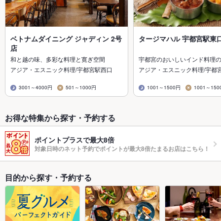
ベトナムダイニング ジャディン 2号
タージマハル 宇都宮駅東
店
和と越の味、多彩な料理と寛ぎ空間
宇都宮のおいしいインド料理の
アジア・エスニック料理/宇都宮駅西口
アジア・エスニック料理/宇都
3001～4000円
501～1000円
1001～1500円
1001～150
お得な特集から探す・予約する
ポイントプラスで最大8倍
対象日時のネット予約でポイントが最大8倍たまるお店はこちら！
目的から探す・予約する