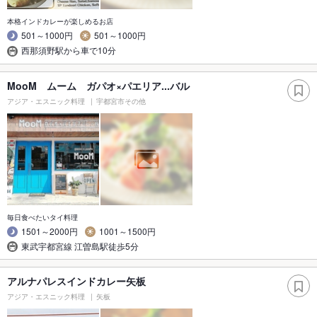
本格インドカレーが楽しめるお店
501～1000円
501～1000円
西那須野駅から車で10分
MooM ムーム ガパオ×パエリア...バル
アジア・エスニック料理
宇都宮市その他
毎日食べたいタイ料理
1501～2000円
1001～1500円
東武宇都宮線 江曽島駅徒歩5分
アルナパレスインドカレー矢板
アジア・エスニック料理
矢板