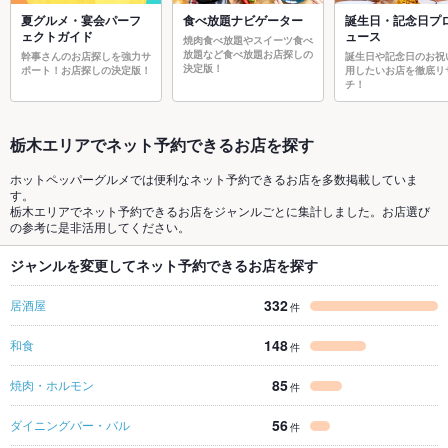
夏グルメ・宴会パーフ
食べ放題ナビゲーター
誕生日・記念日プ
ェクトガイド
ュース
焼肉食べ放題やスイーツ食べ
放題など食べ放題お店探しの
幹事さんのお店探しを強力サ
誕生日や記念日のお祝
決定版！
ポート！お店探しの決定版！
用したいお店を徹底リ
チ！
栃木エリアでネット予約できるお店を探す
ホットペッパーグルメでは便利なネット予約できるお店を多数掲載していま
す。
栃木エリアでネット予約できるお店をジャンルごとに集計しました。お店選び
の参考に是非活用してください。
ジャンルを変更してネット予約できるお店を探す
332
居酒屋
件
148
和食
件
85
焼肉・ホルモン
件
56
ダイニングバー・バル
件