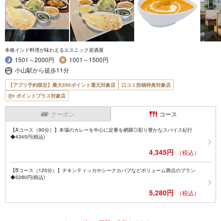
本格インド料理が味わえるエスニック居酒屋
1501～2000円
1001～1500円
小山駅から徒歩11分
【アプリ予約限定】最大350ポイント還元対象店
口コミ投稿特典対象店
ポイントプラス対象店
クーポン
コース
【Aコース（90分）】本場のカレーを中心に定番を網羅◎彩り豊かなスパイス紀行
◆4345円(税込)
4,345円
（税込）
【Bコース（120分）】チキンティッカやシークカバブなどボリューム満点のプラン
◆5280円(税込)
5,280円
（税込）