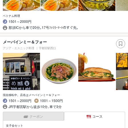
ベトナム料理
1501～2000円
那須ICから車で20分｡17号ﾌｧﾐﾘｰﾏｰﾄのすぐ先｡
メーバインミー＆フォー
アジア・エスニック料理
宇都宮駅西口
現在移転中。店名はメーバインミー＆フォー
1501～2000円
1001～1500円
JR宇都宮駅から徒歩10分､車で3分
クーポン
コース
女子会セット