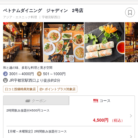
ベトナムダイニング ジャディン 2号店
アジア・エスニック料理
宇都宮駅西口
和と越の味、多彩な料理と寛ぎ空間
3001～4000円
501～1000円
JR宇都宮駅西口より徒歩約2分
口コミ投稿特典対象店
ポイントプラス対象店
クーポン
コース
2時間飲み放題付4500円コース
4,500円
（税込）
【月曜～木曜限定】2時間飲み放題付コース