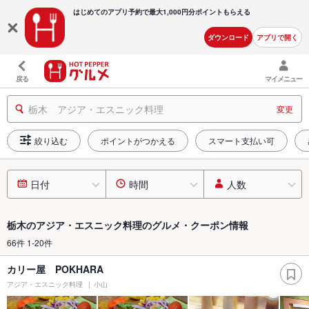
はじめてのアプリ予約で最大
1,000円分ポイントもらえる
ダウンロード
アプリで開く
戻る
マイメニュー
栃木 アジア・エスニック料理
変更
絞り込む
ポイントがつかえる
スマート支払い可
日付
時間
人数
栃木のアジア・エスニック料理のグルメ・クーポン情報
66件 1-20件
カリー屋 POKHARA
アジア・エスニック料理
小山