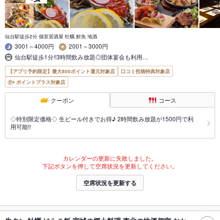
仙台駅徒歩2分 個室居酒屋 牡蠣 鮮魚 地酒
3001～4000円
2001～3000円
仙台駅徒歩1分!!3時間飲み放題◎団体宴会も利用…
【アプリ予約限定】最大800ポイント還元対象店
口コミ投稿特典対象店
ポイントプラス対象店
クーポン
コース
◇特別限定価格◇ 生ビール付きでお得♪ 2時間飲み放題が1500円で利
用可能!!
カレンダーの更新に失敗しました。
下記ボタンを押して空席状況を更新してください。
空席状況を更新する