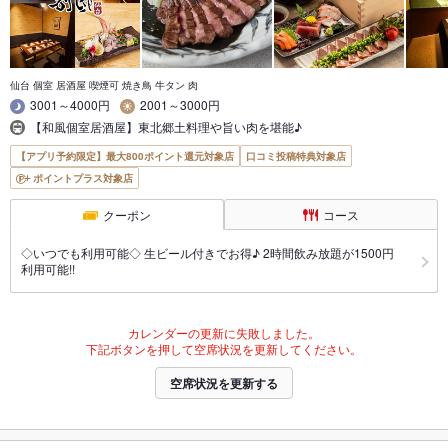
仙台 個室 居酒屋 喫煙可 焼き鳥 牛タン 肉
3001～4000円
2001～3000円
【和風個室居酒屋】東北郷土料理や旨い肉を堪能♪
【アプリ予約限定】最大800ポイント還元対象店
口コミ投稿特典対象店
ポイントプラス対象店
クーポン
コース
◇いつでも利用可能◇ 生ビール付きでお得♪ 2時間飲み放題が1500円
利用可能!!
カレンダーの更新に失敗しました。
下記ボタンを押して空席状況を更新してください。
空席状況を更新する