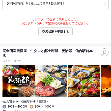
【幹事様特典】6名様以上で幹事1名様無料！
カレンダーの更新に失敗しました。
下記ボタンを押して空席状況を更新してください。
空席状況を更新する
完全個室居酒屋 牛タンと郷土料理 炭治郎 仙台駅前本
店
居酒屋
仙台駅
仙台駅徒歩4分！個室完備の和食居酒屋♪
3001～4000円
3001～4000円