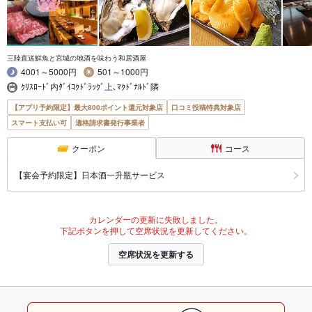
三陸直送鮮魚と宮城の地酒を味わう和居酒屋
4001～5000円
501～1000円
ｸﾘｽﾛｰﾄﾞ内ﾀﾞｲｺｸﾄﾞﾗｯｸﾞ上､ﾏｸﾄﾞﾅﾙﾄﾞ隣
【アプリ予約限定】最大800ポイント還元対象店
口コミ投稿特典対象店
スマート支払い可
適格請求書発行事業者
クーポン
コース
【宴会予約限定】日本酒一升瓶サービス
カレンダーの更新に失敗しました。
下記ボタンを押して空席状況を更新してください。
空席状況を更新する