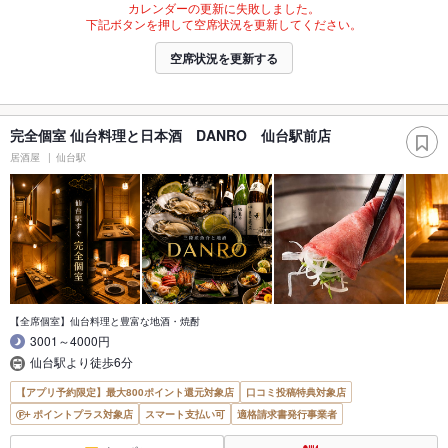
カレンダーの更新に失敗しました。
下記ボタンを押して空席状況を更新してください。
空席状況を更新する
完全個室 仙台料理と日本酒 DANRO 仙台駅前店
居酒屋
仙台駅
【全席個室】仙台料理と豊富な地酒・焼酎
3001～4000円
仙台駅より徒歩6分
【アプリ予約限定】最大800ポイント還元対象店
口コミ投稿特典対象店
ポイントプラス対象店
スマート支払い可
適格請求書発行事業者