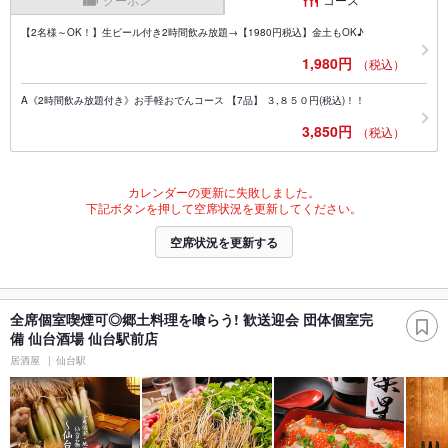
【2名様～OK！】生ビール付き2時間飲み放題→【1980円税込】金土もOK♪
1,980円
（税込）
A《2時間飲み放題付き》お手軽おでんコース 【7品】 ３,８５０円(税込)！！
3,850円
（税込）
カレンダーの更新に失敗しました。
下記ボタンを押して空席状況を更新してください。
空席状況を更新する
全席個室喫煙可◎郷土料理を喰らう! 歓送迎会 団体個室完
備 仙台酒場 仙台駅前店
居酒屋
仙台駅