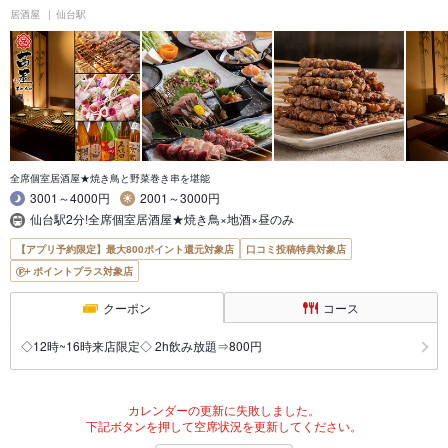
居酒屋
仙台駅
全席個室居酒屋★焼き鳥と野菜巻き串を堪能
3001～4000円
2001～3000円
仙台駅2分!全席個室居酒屋★焼き鳥×地酒×昼のみ
【アプリ予約限定】最大800ポイント還元対象店
口コミ投稿特典対象店
ポイントプラス対象店
クーポン
コース
◇12時~16時来店限定◇ 2h飲み放題⇒800円
カレンダーの更新に失敗しました。
下記ボタンを押して空席状況を更新してください。