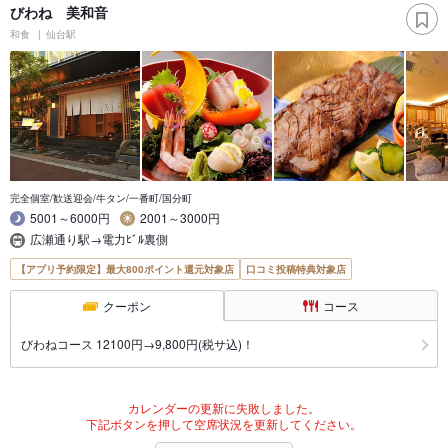
びわね 美和音
和食
仙台駅
完全個室/歓送迎会/牛タン/一番町/国分町
5001～6000円
2001～3000円
広瀬通り駅→電力ﾋﾞﾙ裏側
【アプリ予約限定】最大800ポイント還元対象店
口コミ投稿特典対象店
クーポン
コース
びわねコース 12100円→9,800円(税サ込)！
カレンダーの更新に失敗しました。
下記ボタンを押して空席状況を更新してください。