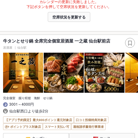
カレンダーの更新に失敗しました。
下記ボタンを押して空席状況を更新してください。
空席状況を更新する
牛タンとせり鍋 全席完全個室居酒屋 一之蔵 仙台駅前店
居酒屋
仙台駅
完全個室 掘り炬燵 海鮮 せり鍋
3001～4000円
仙台駅西口より徒歩2分
【アプリ予約限定】最大800ポイント還元対象店
口コミ投稿特典対象店
ポイントプラス対象店
スマート支払い可
適格請求書発行事業者
クーポン
コース