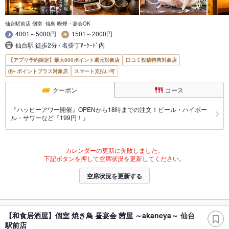
仙台駅前店 個室 焼鳥 喫煙・宴会OK
4001～5000円
1501～2000円
仙台駅 徒歩2分 / 名掛丁ｱｰｹｰﾄﾞ内
【アプリ予約限定】最大800ポイント還元対象店
口コミ投稿特典対象店
ポイントプラス対象店
スマート支払い可
クーポン
コース
『ハッピーアワー開催』OPENから18時までの注文！ビール・ハイボー
ル・サワーなど『199円！』
カレンダーの更新に失敗しました。
下記ボタンを押して空席状況を更新してください。
空席状況を更新する
【和食居酒屋】個室 焼き鳥 昼宴会 茜屋 ～akaneya～ 仙台
駅前店