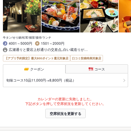
牛タン/せり鍋/松茸/個室/接待/ランチ
4001～5000円
1501～2000円
広瀬通りと愛宕上杉通りの交差点｡白い蔵造りが…
【アプリ予約限定】最大800ポイント還元対象店
口コミ投稿特典対象店
クーポン
コース
旬味コース10品11,000円→8,800円（税込）
カレンダーの更新に失敗しました。
下記ボタンを押して空席状況を更新してください。
空席状況を更新する