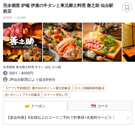
完全個室 炉端 伊達の牛タンと東北郷土料理 善之助 仙台駅
前店
居酒屋
仙台駅
全席個室 東北郷土料理 牛タン 仙台 せり鍋
3001～4000円
JR仙台駅西口より徒歩約6分
【アプリ予約限定】最大800ポイント還元対象店
口コミ投稿特典対象店
ポイントプラス対象店
スマート支払い可
クーポン
コース
【宴会特典】8名様以上のコースご予約で幹事様1名無料サービス！