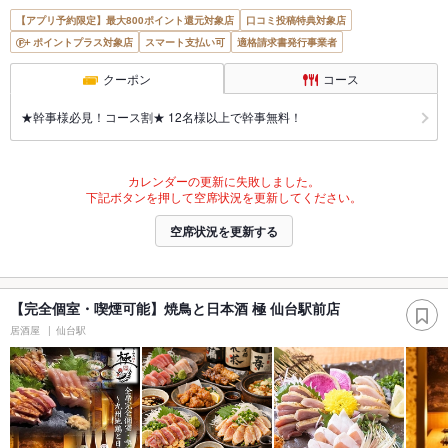
【アプリ予約限定】最大800ポイント還元対象店
口コミ投稿特典対象店
ポイントプラス対象店
スマート支払い可
適格請求書発行事業者
クーポン
コース
★幹事様必見！コース割★ 12名様以上で幹事無料！
カレンダーの更新に失敗しました。
下記ボタンを押して空席状況を更新してください。
空席状況を更新する
【完全個室・喫煙可能】焼鳥と日本酒 極 仙台駅前店
居酒屋
仙台駅