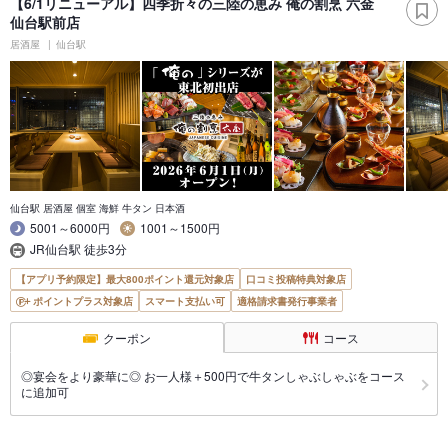
【6/1リニューアル】四季折々の三陸の恵み 俺の割烹 六金
仙台駅前店
居酒屋
仙台駅
仙台駅 居酒屋 個室 海鮮 牛タン 日本酒
5001～6000円
1001～1500円
JR仙台駅 徒歩3分
【アプリ予約限定】最大800ポイント還元対象店
口コミ投稿特典対象店
ポイントプラス対象店
スマート支払い可
適格請求書発行事業者
クーポン
コース
◎宴会をより豪華に◎ お一人様＋500円で牛タンしゃぶしゃぶをコース
に追加可