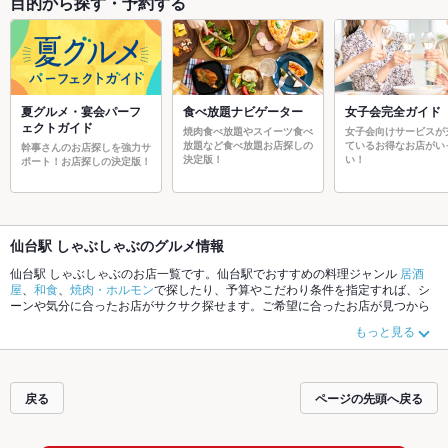
目的から探す・予約する
夏グルメ・宴会パーフ
食べ放題ナビゲーター
女子会完全ガイド
ェクトガイド
焼肉食べ放題やスイーツ食べ
女子会向けサービスが
放題など食べ放題お店探しの
ているお得なお店がい
幹事さんのお店探しを強力サ
決定版！
い！
ポート！お店探しの決定版！
仙台駅 しゃぶしゃぶのグルメ情報
仙台駅 しゃぶしゃぶのお店一覧です。仙台駅でおすすめの料理ジャンル
居酒
屋
、
和食
、
焼肉・ホルモン
で探したり、予算やこだわり条件を指定すれば、シ
ーンや気分に合ったお店がサクサク探せます。ご希望に合ったお店が見つから
なかったら、近隣のエリア
仙台駅
、
国分町
、
一番町
もチェックしてみてくださ
もっと見る
い。ホットペッパーグルメなら、お得なクーポンはもちろん、こだわりメニュ
ー
からあげ
、
お茶漬け
、
塩辛
や季節のおすすめ料理など、お店の最新情報をご
紹介しているので安心！24時間使える簡単便利なネット予約が使えるお店も拡
大中です。友達どうしの飲み会にも、会社の宴会にも、デートやパーティーに
戻る
ページの先頭へ戻る
もお得に便利にホットペッパーグルメをご利用ください。