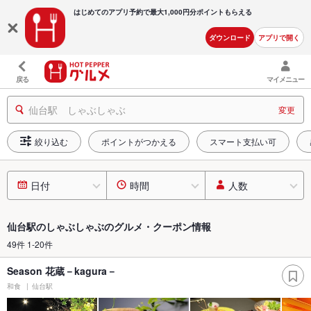
はじめてのアプリ予約で最大
1,000円分ポイントもらえる
ダウンロード
アプリで開く
戻る
マイメニュー
仙台駅 しゃぶしゃぶ
変更
絞り込む
ポイントがつかえる
スマート支払い可
日付
時間
人数
仙台駅のしゃぶしゃぶのグルメ・クーポン情報
49件 1-20件
Season 花蔵－kagura－
和食
仙台駅