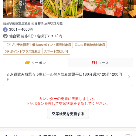
仙台駅前個室居酒屋 仙台名物 店内喫煙可能
3001～4000円
仙台駅 徒歩2分 / 名掛丁ｱｰｹｰﾄﾞ内
【アプリ予約限定】最大800ポイント還元対象店
口コミ投稿特典対象店
ポイントプラス対象店
スマート支払い可
クーポン
コース
☆お得飲み放題☆ ♪生ビール付き飲み放題平日180分週末120分1200円
♪
カレンダーの更新に失敗しました。
下記ボタンを押して空席状況を更新してください。
空席状況を更新する