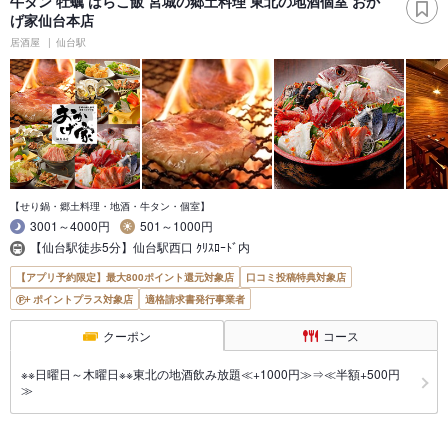
牛タン 牡蠣 はらこ飯 宮城の郷土料理 東北の地酒個室 おか
げ家仙台本店
居酒屋
仙台駅
【せり鍋・郷土料理・地酒・牛タン・個室】
3001～4000円
501～1000円
【仙台駅徒歩5分】仙台駅西口 ｸﾘｽﾛｰﾄﾞ内
【アプリ予約限定】最大800ポイント還元対象店
口コミ投稿特典対象店
ポイントプラス対象店
適格請求書発行事業者
クーポン
コース
※※日曜日～木曜日※※東北の地酒飲み放題≪+1000円≫⇒≪半額+500円
≫