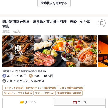
空席状況を更新する
隠れ家個室居酒屋 焼き鳥と東北郷土料理 夜酔 仙台駅
前店
居酒屋
仙台駅
仙台駅徒歩4分！個室完備の和食居酒屋♪
3001～4000円
3001～4000円
JR仙台駅西口より徒歩約4分
【アプリ予約限定】最大800ポイント還元対象店
口コミ投稿特典対象店
ポイントプラス対象店
スマート支払い可
適格請求書発行事業者
クーポン
コース