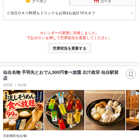
クーポン
コース
☆当日ＯＫ☆料理もドリンクもお得♪お会計10％オフ
カレンダーの更新に失敗しました。
下記ボタンを押して空席状況を更新してください。
空席状況を更新する
仙台名物 手羽先とおでん500円食べ放題 出汁政宗 仙台駅前
店
居酒屋
仙台駅
完全個室/仙台/鍋