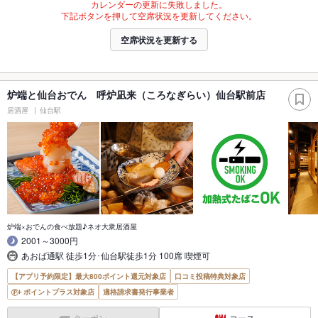
カレンダーの更新に失敗しました。
下記ボタンを押して空席状況を更新してください。
空席状況を更新する
炉端と仙台おでん 呼炉凪来（ころなぎらい）仙台駅前店
居酒屋
仙台駅
炉端×おでんの食べ放題♪ネオ大衆居酒屋
2001～3000円
あおば通駅 徒歩1分･仙台駅徒歩1分 100席 喫煙可
【アプリ予約限定】最大800ポイント還元対象店
口コミ投稿特典対象店
ポイントプラス対象店
適格請求書発行事業者
クーポン
コース