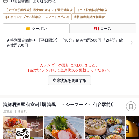
JR仙台駅西口より徒歩約6分
【アプリ予約限定】最大800ポイント還元対象店
口コミ投稿特典対象店
ポイントプラス対象店
スマート支払い可
適格請求書発行事業者
クーポン
コース
★特別限定価格★ 【平日限定】 『90分』飲み放題500円 『2時間』飲
み放題700円
カレンダーの更新に失敗しました。
下記ボタンを押して空席状況を更新してください。
空席状況を更新する
海鮮居酒屋 個室×牡蠣 海風土 ～シーフード～ 仙台駅前店
居酒屋
仙台駅