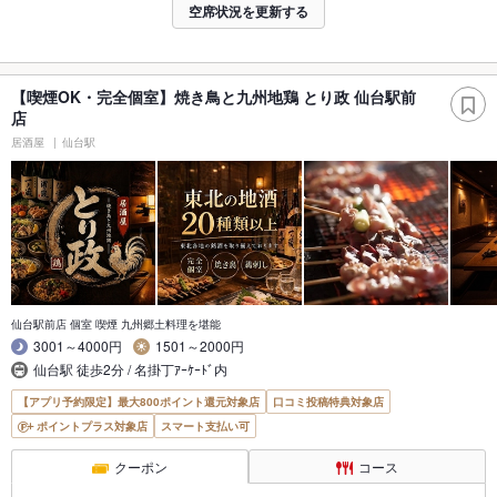
空席状況を更新する
【喫煙OK・完全個室】焼き鳥と九州地鶏 とり政 仙台駅前
店
居酒屋
仙台駅
仙台駅前店 個室 喫煙 九州郷土料理を堪能
3001～4000円
1501～2000円
仙台駅 徒歩2分 / 名掛丁ｱｰｹｰﾄﾞ内
【アプリ予約限定】最大800ポイント還元対象店
口コミ投稿特典対象店
ポイントプラス対象店
スマート支払い可
クーポン
コース