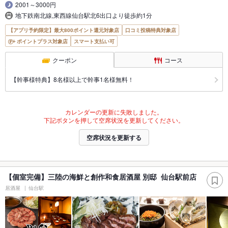
2001～3000円
地下鉄南北線,東西線仙台駅北6出口より徒歩約1分
【アプリ予約限定】最大800ポイント還元対象店
口コミ投稿特典対象店
ポイントプラス対象店
スマート支払い可
クーポン
コース
【幹事様特典】8名様以上で幹事1名様無料！
カレンダーの更新に失敗しました。
下記ボタンを押して空席状況を更新してください。
空席状況を更新する
【個室完備】三陸の海鮮と創作和食居酒屋 別邸 仙台駅前店
居酒屋
仙台駅