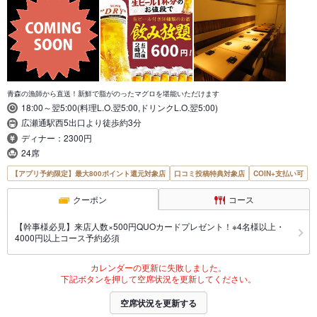
青森の漁師から直送！新鮮で脂がのったマグロを堪能いただけます
18:00～翌5:00(料理L.O.翌5:00,ドリンクL.O.翌5:00)
広瀬通駅西5出口より徒歩約3分
ディナー：2300円
24席
【アプリ予約限定】最大800ポイント還元対象店
口コミ投稿特典対象店
COIN+支払い可
クーポン
コース
【幹事様必見】来店人数×500円QUOカードプレゼント！※4名様以上・
4000円以上コース予約必須
カレンダーの更新に失敗しました。
下記ボタンを押して空席状況を更新してください。
空席状況を更新する