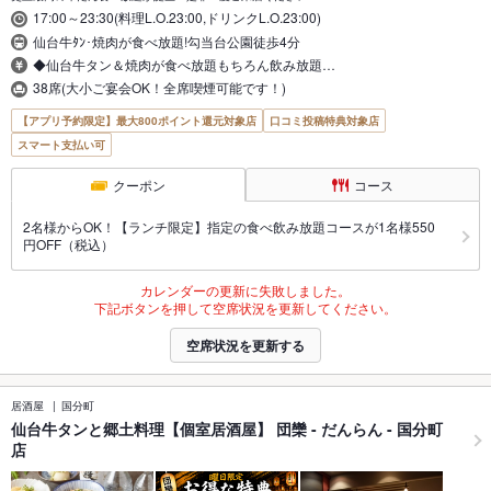
17:00～23:30(料理L.O.23:00,ドリンクL.O.23:00)
仙台牛ﾀﾝ･焼肉が食べ放題!勾当台公園徒歩4分
◆仙台牛タン＆焼肉が食べ放題もちろん飲み放題…
38席(大小ご宴会OK！全席喫煙可能です！)
【アプリ予約限定】最大800ポイント還元対象店
口コミ投稿特典対象店
スマート支払い可
クーポン
コース
2名様からOK！【ランチ限定】指定の食べ飲み放題コースが1名様550
円OFF（税込）
カレンダーの更新に失敗しました。
下記ボタンを押して空席状況を更新してください。
空席状況を更新する
居酒屋
国分町
仙台牛タンと郷土料理【個室居酒屋】 団欒 - だんらん - 国分町
店