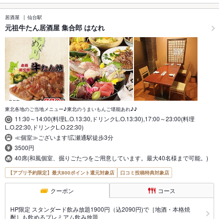
居酒屋
仙台駅
元祖牛たん居酒屋 集合郎 はなれ
東北各地のご当地メニュー♪東北のうまいもんご堪能あれ♪♪
11:30～14:00(料理L.O.13:30,ドリンクL.O.13:30),17:00～23:00(料理
L.O.22:30,ドリンクL.O.22:30)
≪個室≫ございます!広瀬通駅徒歩3分
3500円
40席(和風個室、掘りごたつをご用意しています。最大40名様まで可能。)
【アプリ予約限定】最大800ポイント還元対象店
口コミ投稿特典対象店
クーポン
コース
HP限定 スタンダード飲み放題1900円（込2090円)で［地酒・本格焼
酎］も飲めるプレミアム飲み放題