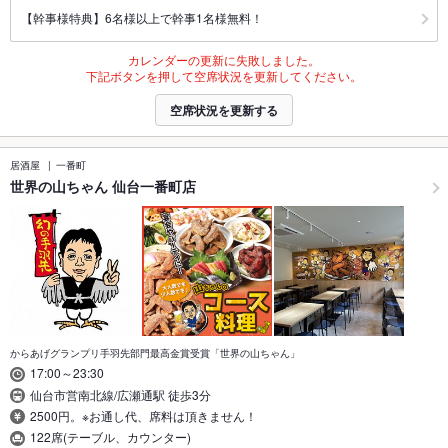
【幹事様特典】6名様以上で幹事1名様無料！
カレンダーの更新に失敗しました。
下記ボタンを押して空席状況を更新してください。
空席状況を更新する
居酒屋
一番町
世界の山ちゃん 仙台一番町店
からあげグランプリ手羽先部門最高金賞受賞「世界の山ちゃん」
17:00～23:30
仙台市営南北線/広瀬通駅 徒歩3分
2500円。※お通し代、席料は頂きません！
122席(テーブル、カウンター)