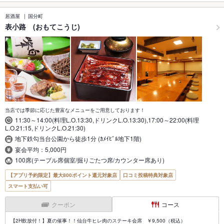
居酒屋
国分町
表小路 (おもてこうじ)
当店では季節に応じた豊富なメニューをご用意しております！
11:30～14:00(料理L.O.13:30,ドリンクL.O.13:30),17:00～22:00(料理
L.O.21:15,ドリンクL.O.21:30)
地下鉄勾当台公園から徒歩1分 (ｶﾒｲﾋﾞﾙ地下1階)
宴会平均：5,000円
100席(テーブル席個室/掘りごたつ席/カウンター席あり)
【アプリ予約限定】最大800ポイント還元対象店
口コミ投稿特典対象店
スマート支払い可
クーポン
コース
【2H飲放付！】夏の催事！！仙台牛ヒレ肉のステーキ会席 ￥9,500（税込）