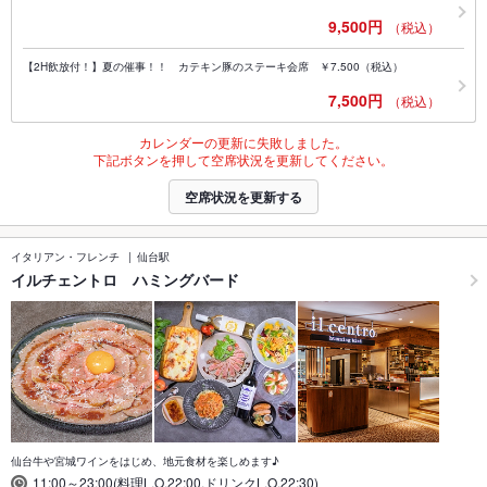
9,500円
（税込）
【2H飲放付！】夏の催事！！ カテキン豚のステーキ会席 ￥7.500（税込）
7,500円
（税込）
カレンダーの更新に失敗しました。
下記ボタンを押して空席状況を更新してください。
空席状況を更新する
イタリアン・フレンチ
仙台駅
イルチェントロ ハミングバード
仙台牛や宮城ワインをはじめ、地元食材を楽しめます♪
11:00～23:00(料理L.O.22:00,ドリンクL.O.22:30)