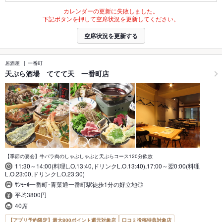
カレンダーの更新に失敗しました。
下記ボタンを押して空席状況を更新してください。
空席状況を更新する
居酒屋
一番町
天ぷら酒場 ててて天 一番町店
【季節の宴会】牛バラ肉のしゃぶしゃぶと天ぷらコース120分飲放
11:30～14:00(料理L.O.13:40,ドリンクL.O.13:40),17:00～翌0:00(料理
L.O.23:00,ドリンクL.O.23:30)
ｻﾝﾓｰﾙ一番町･青葉通一番町駅徒歩1分の好立地◎
平均3800円
40席
【アプリ予約限定】最大800ポイント還元対象店
口コミ投稿特典対象店