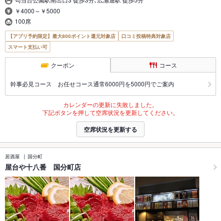
￥4000～￥5000
100席
【アプリ予約限定】最大800ポイント還元対象店
口コミ投稿特典対象店
スマート支払い可
クーポン
コース
幹事必見コース お任せコース通常6000円を5000円でご案内
カレンダーの更新に失敗しました。
下記ボタンを押して空席状況を更新してください。
空席状況を更新する
居酒屋
国分町
屋台や十八番 国分町店