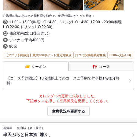
北海道の海の恵みと名物料理を仙台で。絶品牡蠣のがんがん焼き！
11:00～15:00(料理L.O.14:30,ドリンクL.O.14:30),17:00～23:00(料理
L.O.22:30,ドリンクL.O.22:30)
仙台駅南2出口徒歩約5分
ディナー:平均4000円
80席
【アプリ予約限定】最大800ポイント還元対象店
口コミ投稿特典対象店
COIN+支払い可
クーポン
コース
【コース予約限定】10名様以上でのコースご予約で幹事様1名様分無
料！
カレンダーの更新に失敗しました。
下記ボタンを押して空席状況を更新してください。
空席状況を更新する
居酒屋
仙台駅（東口周辺）
串天ぷらと日本酒 燦々、