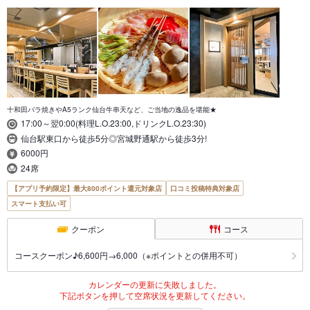
十和田バラ焼きやA5ランク仙台牛串天など、ご当地の逸品を堪能★
17:00～翌0:00(料理L.O.23:00,ドリンクL.O.23:30)
仙台駅東口から徒歩5分◎宮城野通駅から徒歩3分!
6000円
24席
【アプリ予約限定】最大800ポイント還元対象店
口コミ投稿特典対象店
スマート支払い可
クーポン
コース
コースクーポン♪6,600円→6,000（※ポイントとの併用不可）
カレンダーの更新に失敗しました。
下記ボタンを押して空席状況を更新してください。