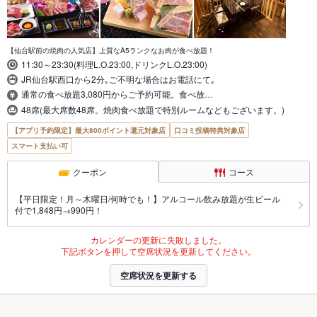
【仙台駅前の焼肉の人気店】上質なA5ランクなお肉が食べ放題！
11:30～23:30(料理L.O.23:00,ドリンクL.O.23:00)
JR仙台駅西口から2分｡ご不明な場合はお電話にて｡
通常の食べ放題3,080円からご予約可能。食べ放…
48席(最大席数48席。焼肉食べ放題で特別ルームなどもございます。)
【アプリ予約限定】最大800ポイント還元対象店
口コミ投稿特典対象店
スマート支払い可
クーポン
コース
【平日限定！月～木曜日/何時でも！】アルコール飲み放題が生ビール
付で1,848円→990円！
カレンダーの更新に失敗しました。
下記ボタンを押して空席状況を更新してください。
空席状況を更新する