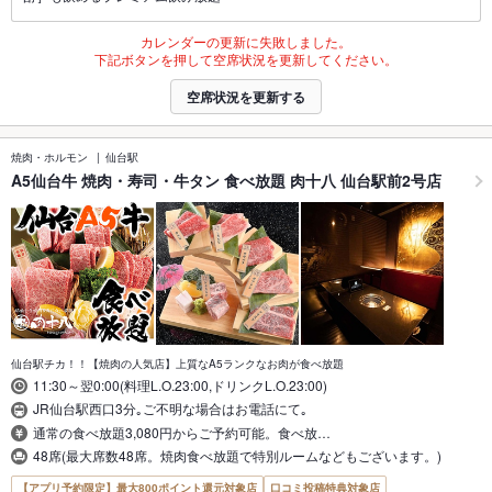
カレンダーの更新に失敗しました。
下記ボタンを押して空席状況を更新してください。
空席状況を更新する
焼肉・ホルモン
仙台駅
A5仙台牛 焼肉・寿司・牛タン 食べ放題 肉十八 仙台駅前2号店
仙台駅チカ！！【焼肉の人気店】上質なA5ランクなお肉が食べ放題
11:30～翌0:00(料理L.O.23:00,ドリンクL.O.23:00)
JR仙台駅西口3分｡ご不明な場合はお電話にて｡
通常の食べ放題3,080円からご予約可能。食べ放…
48席(最大席数48席。焼肉食べ放題で特別ルームなどもございます。)
【アプリ予約限定】最大800ポイント還元対象店
口コミ投稿特典対象店