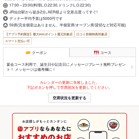
17:00～23:00(料理L.O.22:30,ドリンクL.O.22:30)
JR仙台駅から徒歩2分｡AER様より交差点渡ってすぐ!
ディナー平均予算は5000円です
59席(完全個室はありません、半個室席/オープン席/貸切など対応可能)
【アプリ予約限定】最大800ポイント還元対象店
口コミ投稿特典対象店
スマート支払い可
クーポン
コース
宴会コース利用で、誕生日や記念日にメッセージプレート無料プレゼン
ト！ メッセージは備考欄に！
カレンダーの更新に失敗しました。
下記ボタンを押して空席状況を更新してください。
空席状況を更新する