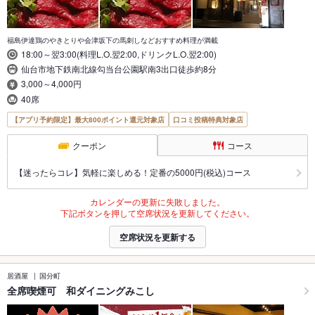
福島伊達鶏のやきとりや会津坂下の馬刺しなどおすすめ料理が満載
18:00～翌3:00(料理L.O.翌2:00,ドリンクL.O.翌2:00)
仙台市地下鉄南北線勾当台公園駅南3出口徒歩約8分
3,000～4,000円
40席
【アプリ予約限定】最大800ポイント還元対象店
口コミ投稿特典対象店
クーポン
コース
【迷ったらコレ】気軽に楽しめる！定番の5000円(税込)コース
カレンダーの更新に失敗しました。
下記ボタンを押して空席状況を更新してください。
空席状況を更新する
居酒屋
国分町
全席喫煙可 和ダイニングみこし