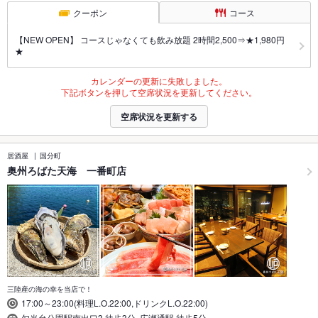
クーポン
コース
【NEW OPEN】 コースじゃなくても飲み放題 2時間2,500⇒★1,980円
★
カレンダーの更新に失敗しました。
下記ボタンを押して空席状況を更新してください。
空席状況を更新する
居酒屋
国分町
奥州ろばた天海 一番町店
三陸産の海の幸を当店で！
17:00～23:00(料理L.O.22:00,ドリンクL.O.22:00)
勾当台公園駅南出口3 徒歩3分､広瀬通駅 徒歩5分