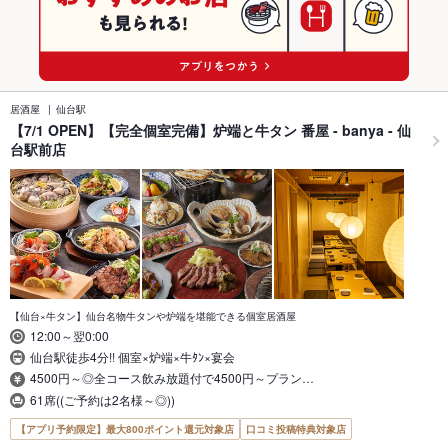
居酒屋
仙台駅
【7/1 OPEN】【完全個室完備】炉端と牛タン 番屋 - banya - 仙
台駅前店
【仙台×牛タン】仙台名物牛タンや炉端を堪能できる個室居酒屋
12:00～翌0:00
仙台駅徒歩4分!! 個室×炉端×牛ﾀﾝ×宴会
4500円～◎全コース飲み放題付で4500円～プラン…
61席((ご予約は2名様～◎))
【アプリ予約限定】最大800ポイント還元対象店
口コミ投稿特典対象店