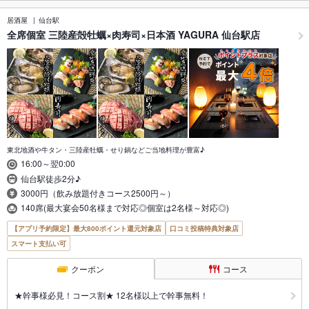
居酒屋
仙台駅
全席個室 三陸産殻牡蠣×肉寿司×日本酒 YAGURA 仙台駅店
東北地酒や牛タン・三陸産牡蠣・せり鍋などご当地料理が豊富♪
16:00～翌0:00
仙台駅徒歩2分♪
3000円（飲み放題付きコース2500円～）
140席(最大宴会50名様まで対応◎個室は2名様～対応◎)
【アプリ予約限定】最大800ポイント還元対象店
口コミ投稿特典対象店
スマート支払い可
クーポン
コース
★幹事様必見！コース割★ 12名様以上で幹事無料！