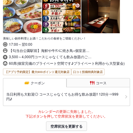
美味しい創作料理とお酒！こだわりの食材をご堪能ください！
17:00～翌0:00
【勾当台公園駅前】海鮮や牛ﾀﾝに焼き鳥×個室居…
3,500～4,000円コースじゃなくても飲み放題のご…
60席(個室完備のプライベート空間です♪プライベート利用から大型宴会)
【アプリ予約限定】最大800ポイント還元対象店
口コミ投稿特典対象店
クーポン
コース
当日利用も大歓迎◎ コースじゃなくてもお得な飲み放題!! 120分⇒999
円♪
カレンダーの更新に失敗しました。
下記ボタンを押して空席状況を更新してください。
空席状況を更新する