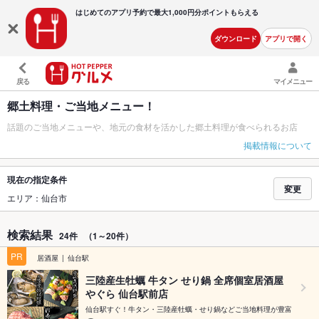
はじめてのアプリ予約で最大
1,000円分ポイントもらえる
ダウンロード
アプリで開く
戻る
マイメニュー
郷土料理・ご当地メニュー！
話題のご当地メニューや、地元の食材を活かした郷土料理が食べられるお店
掲載情報について
現在の指定条件
変更
エリア：仙台市
検索結果
24件
（1～20件）
PR
居酒屋
仙台駅
三陸産生牡蠣 牛タン せり鍋 全席個室居酒屋
やぐら 仙台駅前店
仙台駅すぐ！牛タン・三陸産牡蠣・せり鍋などご当地料理が豊富