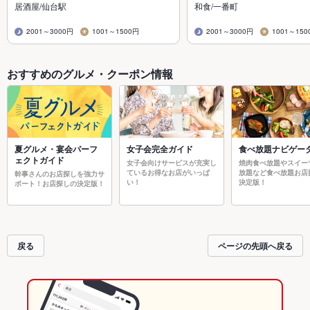
居酒屋/仙台駅
和食/一番町
2001～3000円
1001～1500円
2001～3000円
1001～150
おすすめのグルメ・クーポン情報
夏グルメ・宴会パーフ
女子会完全ガイド
食べ放題ナビゲー
ェクトガイド
女子会向けサービスが充実し
焼肉食べ放題やスイー
ているお得なお店がいっぱ
放題など食べ放題お店
幹事さんのお店探しを強力サ
い！
決定版！
ポート！お店探しの決定版！
戻る
ページの先頭へ戻る