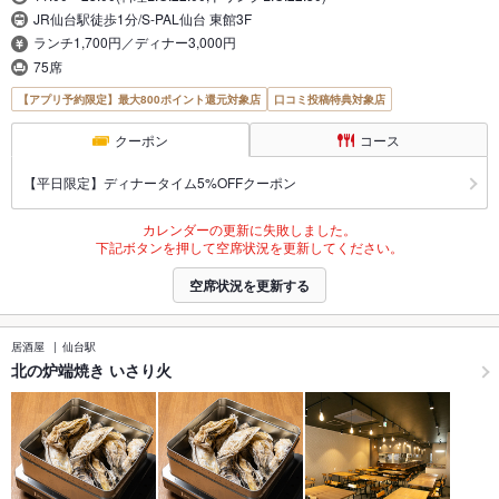
JR仙台駅徒歩1分/S-PAL仙台 東館3F
ランチ1,700円／ディナー3,000円
75席
【アプリ予約限定】最大800ポイント還元対象店
口コミ投稿特典対象店
クーポン
コース
【平日限定】ディナータイム5%OFFクーポン
カレンダーの更新に失敗しました。
下記ボタンを押して空席状況を更新してください。
空席状況を更新する
居酒屋
仙台駅
北の炉端焼き いさり火