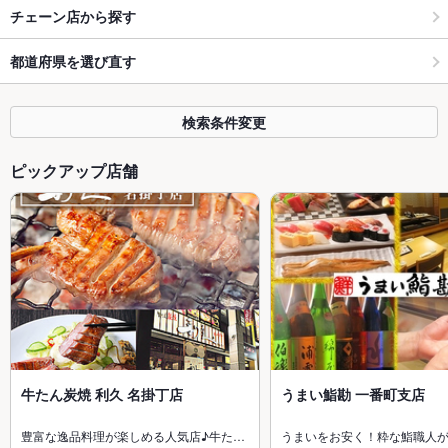
チェーン店から探す
都道府県を選び直す
検索条件変更
ピックアップ店舗
牛たん炭焼 利久 名掛丁店
うまい鮨勘 一番町支店
豊富な逸品料理が楽しめる人気店♪牛た…
うまいをお安く！粋な鮨職人