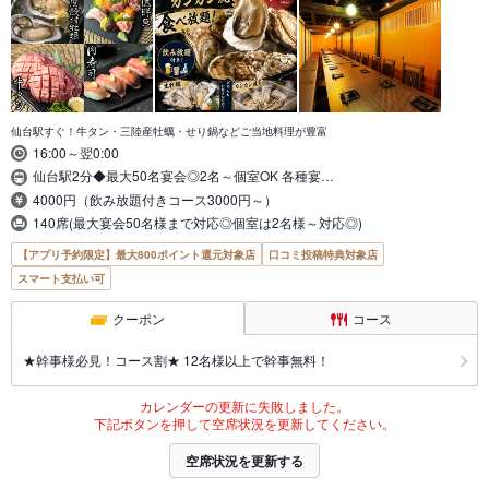
仙台駅すぐ！牛タン・三陸産牡蠣・せり鍋などご当地料理が豊富
16:00～翌0:00
仙台駅2分◆最大50名宴会◎2名～個室OK 各種宴…
4000円（飲み放題付きコース3000円～）
140席(最大宴会50名様まで対応◎個室は2名様～対応◎)
【アプリ予約限定】最大800ポイント還元対象店
口コミ投稿特典対象店
スマート支払い可
クーポン
コース
★幹事様必見！コース割★ 12名様以上で幹事無料！
カレンダーの更新に失敗しました。
下記ボタンを押して空席状況を更新してください。
空席状況を更新する