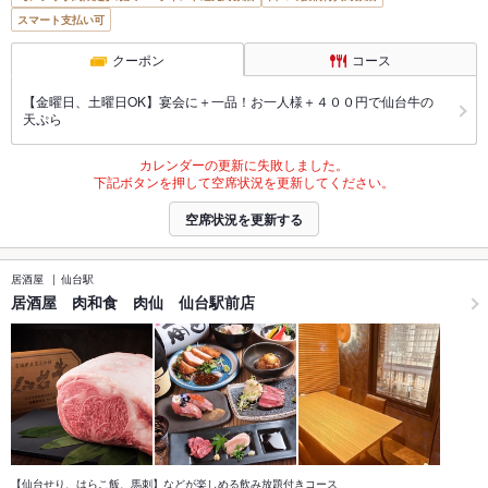
スマート支払い可
クーポン
コース
【金曜日、土曜日OK】宴会に＋一品！お一人様＋４００円で仙台牛の
天ぷら
カレンダーの更新に失敗しました。
下記ボタンを押して空席状況を更新してください。
空席状況を更新する
居酒屋
仙台駅
居酒屋 肉和食 肉仙 仙台駅前店
【仙台せり、はらこ飯、馬刺】などが楽しめる飲み放題付きコース