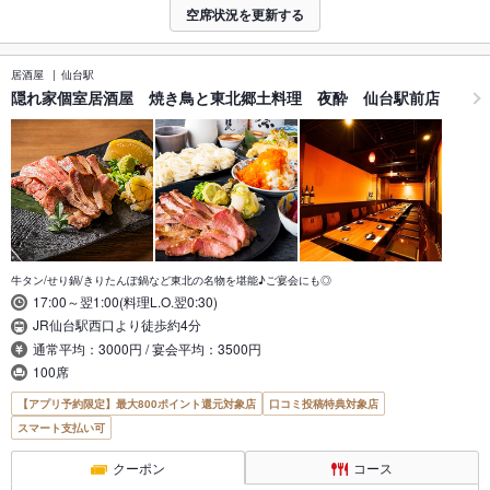
空席状況を更新する
居酒屋
仙台駅
隠れ家個室居酒屋 焼き鳥と東北郷土料理 夜酔 仙台駅前店
牛タン/せり鍋/きりたんぽ鍋など東北の名物を堪能♪ご宴会にも◎
17:00～翌1:00(料理L.O.翌0:30)
JR仙台駅西口より徒歩約4分
通常平均：3000円 / 宴会平均：3500円
100席
【アプリ予約限定】最大800ポイント還元対象店
口コミ投稿特典対象店
スマート支払い可
クーポン
コース