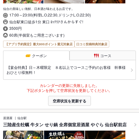
仙台の美味しい海鮮、日本酒が味わえるお店です。
17:00～23:00(料理L.O.22:30,ドリンクL.O.22:30)
仙台駅東口徒歩1分 東口 ﾛｯﾃﾘｱさんからすぐ!
3500円
60席(半個室もご用意ございます)
【アプリ予約限定】最大800ポイント還元対象店
口コミ投稿特典対象店
クーポン
コース
【宴会特典】日～木曜限定 ８名以上でコースご予約のお客様 幹事様
おひとり様無料！
カレンダーの更新に失敗しました。
下記ボタンを押して空席状況を更新してください。
空席状況を更新する
居酒屋
仙台駅
三陸産生牡蠣 牛タン せり鍋 全席個室居酒屋 やぐら 仙台駅前店