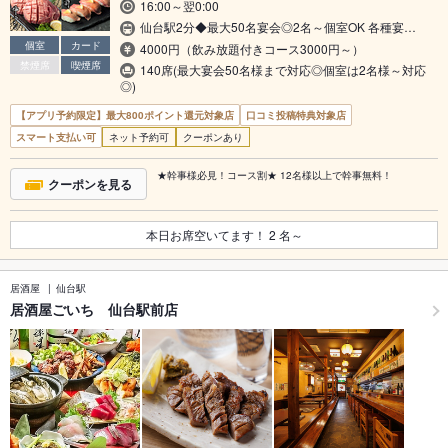
16:00～翌0:00
仙台駅2分◆最大50名宴会◎2名～個室OK 各種宴…
個室
カード
4000円（飲み放題付きコース3000円～）
禁煙席
喫煙席
140席(最大宴会50名様まで対応◎個室は2名様～対応
◎)
【アプリ予約限定】最大800ポイント還元対象店
口コミ投稿特典対象店
スマート支払い可
ネット予約可
クーポンあり
★幹事様必見！コース割★ 12名様以上で幹事無料！
クーポンを見る
本日お席空いてます！
2
名～
居酒屋
仙台駅
居酒屋ごいち 仙台駅前店