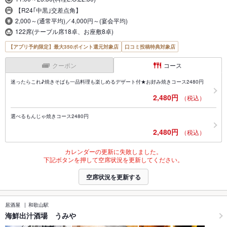
【R24｢中黒｣交差点角】
2,000～(通常平均)／4,000円～(宴会平均)
122席(テーブル席18卓、お座敷8卓)
【アプリ予約限定】最大350ポイント還元対象店
口コミ投稿特典対象店
クーポン
コース
迷ったらこれ♪焼きそばも一品料理も楽しめるデザート付★お好み焼きコース2480円
2,480円
（税込）
選べるもんじゃ焼きコース2480円
2,480円
（税込）
カレンダーの更新に失敗しました。
下記ボタンを押して空席状況を更新してください。
空席状況を更新する
居酒屋
和歌山駅
海鮮出汁酒場 うみや