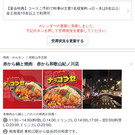
【宴会特典】コースご予約で幹事or主賓1名様無料→日～木は6名以上/
金土祝前10名以上で利用可
カレンダーの更新に失敗しました。
下記ボタンを押して空席状況を更新してください。
空席状況を更新する
焼肉・ホルモン
和歌山市北部
赤から鍋と焼肉 赤から和歌山紀ノ川店
名物赤から鍋とこだわりの焼肉が自慢！
11:30～14:30(料理L.O.14:00,ドリンクL.O.14:00),17:00～翌0:00(料理
L.O.23:00,ドリンクL.O.23:00)
南海電鉄 東松江駅から徒歩20分程度です｡