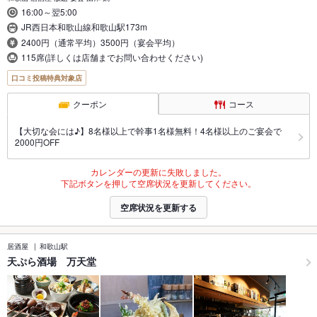
16:00～翌5:00
JR西日本和歌山線和歌山駅173m
2400円（通常平均）3500円（宴会平均）
115席(詳しくは店舗までお問い合わせください)
口コミ投稿特典対象店
クーポン
コース
【大切な会には♪】8名様以上で幹事1名様無料！4名様以上のご宴会で
2000円OFF
カレンダーの更新に失敗しました。
下記ボタンを押して空席状況を更新してください。
空席状況を更新する
居酒屋
和歌山駅
天ぷら酒場 万天堂