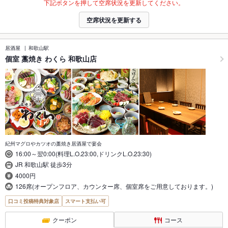
下記ボタンを押して空席状況を更新してください。
空席状況を更新する
居酒屋
和歌山駅
個室 藁焼き わくら 和歌山店
紀州マグロやカツオの藁焼き居酒屋で宴会
16:00～翌0:00(料理L.O.23:00,ドリンクL.O.23:30)
JR 和歌山駅 徒歩3分
4000円
126席(オープンフロア、カウンター席、個室席をご用意しております。)
口コミ投稿特典対象店
スマート支払い可
クーポン
コース