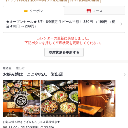
【アプリ予約限定】最大350ポイント還元対象店
口コミ投稿特典対象店
クーポン
コース
★オープンセール★ 8/7～8/9限定 生ビール半額！ 380円 → 190円 （税
込 418円 → 209円）
カレンダーの更新に失敗しました。
下記ボタンを押して空席状況を更新してください。
空席状況を更新する
居酒屋
岩出市
お好み焼は ここやねん 岩出店
お好み焼＆焼きそば＆もんじゃ＆鉄板焼き★
11:00～23:30(料理L.O.22:30)