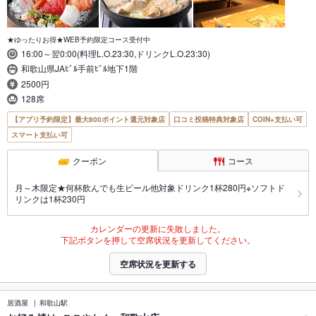
★ゆったりお得★WEB予約限定コース受付中
16:00～翌0:00(料理L.O.23:30,ドリンクL.O.23:30)
和歌山県JAﾋﾞﾙ手前ﾋﾞﾙ地下1階
2500円
128席
【アプリ予約限定】最大800ポイント還元対象店
口コミ投稿特典対象店
COIN+支払い可
スマート支払い可
クーポン
コース
月～木限定★何杯飲んでも生ビール他対象ドリンク1杯280円※ソフトド
リンクは1杯230円
カレンダーの更新に失敗しました。
下記ボタンを押して空席状況を更新してください。
空席状況を更新する
居酒屋
和歌山駅