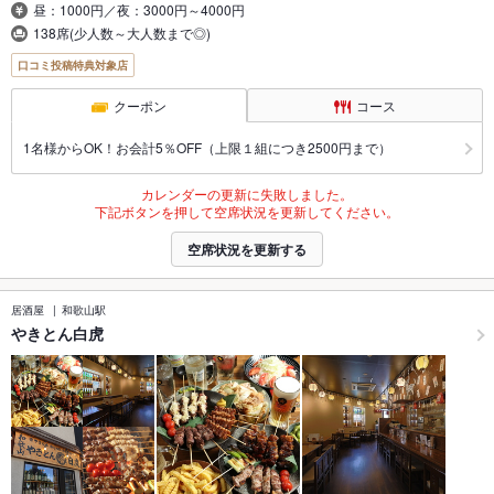
昼：1000円／夜：3000円～4000円
138席(少人数～大人数まで◎)
口コミ投稿特典対象店
クーポン
コース
1名様からOK！お会計5％OFF（上限１組につき2500円まで）
カレンダーの更新に失敗しました。
下記ボタンを押して空席状況を更新してください。
空席状況を更新する
居酒屋
和歌山駅
やきとん白虎