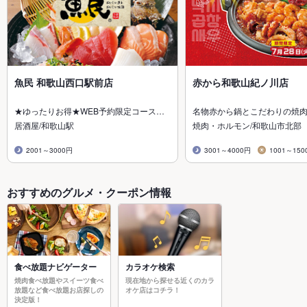
魚民 和歌山西口駅前店
赤から和歌山紀ノ川店
★ゆったりお得★WEB予約限定コース…
名物赤から鍋とこだわりの焼
居酒屋/和歌山駅
焼肉・ホルモン/和歌山市北部
2001～3000円
3001～4000円
1001～150
おすすめのグルメ・クーポン情報
食べ放題ナビゲーター
カラオケ検索
焼肉食べ放題やスイーツ食べ
現在地から探せる近くのカラ
放題など食べ放題お店探しの
オケ店はコチラ！
決定版！