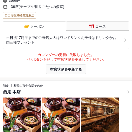
3500円
136席(テーブル/掘りごたつの個室)
口コミ投稿特典対象店
クーポン
コース
土日祝17時半までのご来店大人はワンドリンクお子様はドリンクかお
肉三種プレゼント
カレンダーの更新に失敗しました。
下記ボタンを押して空席状況を更新してください。
空席状況を更新する
和食
和歌山市中心部その他
愚庵 本店