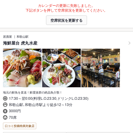
カレンダーの更新に失敗しました。
下記ボタンを押して空席状況を更新してください。
空席状況を更新する
居酒屋
和歌山駅
海鮮屋台 虎丸水産
地元の鮮魚を直送！鮮度抜群の絶品魚介類！
17:30～翌0:00(料理L.O.23:30,ドリンクL.O.23:30)
和歌山駅､和歌山市駅より徒歩12～13分
3000円
70席
口コミ投稿特典対象店