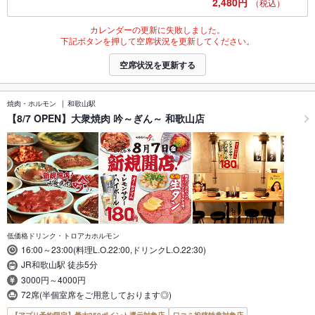
2,480円
（税込）
カレンダーの更新に失敗しました。
下記ボタンを押して空席状況を更新してください。
空席状況を更新する
焼肉・ホルモン
和歌山駅
【8/7 OPEN】大衆焼肉 吟～ぎん～ 和歌山店
低価格ドリンク・トロアカホルモン
16:00～23:00(料理L.O.22:00,ドリンクL.O.22:30)
JR和歌山駅 徒歩5分
3000円～4000円
72席(半個室席をご用意しております◎)