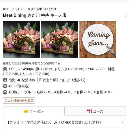
焼肉・ホルモン
和歌山市中心部その他
Meat Dining きた川 牛侍 キーノ店
厳選した国産銘柄牛を堪能できる焼肉専門店
11:00～14:00(料理L.O.13:30,ドリンクL.O.13:30),17:00～22:00(料理
L.O.21:30,ドリンクL.O.21:30)
南海･JR紀勢本線【和歌山市駅】出口より徒歩1分
4500円(税込)
45席(テーブル：2名様×2卓、4名様×4卓、5名様×1卓、6名様×2卓)
口コミ投稿特典対象店
クーポン
コース
【ファミリーでのご来店に♪】 お子様用の食器貸し出し無料！