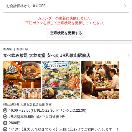
お会計価格から10％OFF
カレンダーの更新に失敗しました。
下記ボタンを押して空席状況を更新してください。
空席状況を更新する
居酒屋
和歌山駅
食べ飲み放題 大衆食堂 安べゑ JR和歌山駅前店
和歌山駅1分 大衆食堂 飲み放題 個室
16:00～23:00(料理L.O.22:30,ドリンクL.O.22:30)
JR紀勢本線和歌山駅中央口徒歩1分
2600円
141席(【最大50名様までＯＫ】人数に合わせてご案内いたします！！)