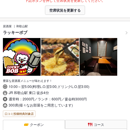
下記ボタンを押して空席状況を更新してください。
空席状況を更新する
居酒屋
和歌山駅
ラッキーボブ
豊富な居酒屋メニューが味わえます！
10:00～翌5:00(料理L.O.翌3:00,ドリンクL.O.翌3:00)
JR 和歌山駅 東口 徒歩4分
通常時：2000円／ランチ：600円／宴会時3000円
300席(様々なお部屋をご用意しています)
口コミ投稿特典対象店
クーポン
コース