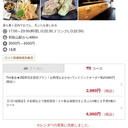
落ち着く店内でおでん、天ぷらを楽しめる
17:00～23:00(料理L.O.22:30,ドリンクL.O.22:30)
和歌山駅から486m
3500円～4500円
18席
口コミ投稿特典対象店
クーポン
コース
The宴会★2階席完全貸切プラン！お料理おまかせ×ワンドリンクオーダー制♪2980円
(税込)～
2,980円
（税込）
【1日1組限定】８名様以上で個室貸切！２ｈ飲み放題付きと天ぷら5種と土手煮3種の
コース
6,000円
（税込）
カレンダーの更新に失敗しました。