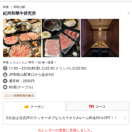
和食
和歌山駅
紀州和華牛研究所
和食 しゃぶしゃぶ 寿司 一品 食べ放題！
11:00～23:00(料理L.O.22:30,ドリンクL.O.22:30)
JR和歌山駅東口から徒歩4分
通常時：2500円
80席(テーブル)
口コミ投稿特典対象店
クーポン
コース
2次会は当店2Fのラッキーボブならカラオケ♪ルーム料金50％OFF！！
カレンダーの更新に失敗しました。