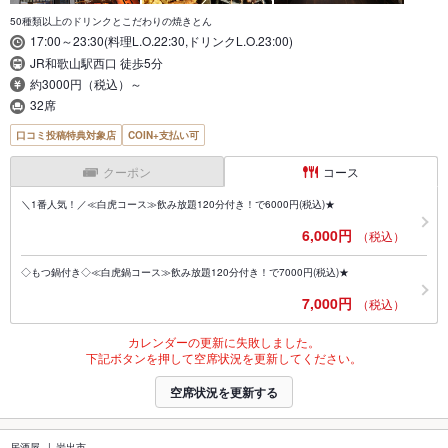
50種類以上のドリンクとこだわりの焼きとん
17:00～23:30(料理L.O.22:30,ドリンクL.O.23:00)
JR和歌山駅西口 徒歩5分
約3000円（税込）～
32席
口コミ投稿特典対象店
COIN+支払い可
クーポン
コース
＼1番人気！／≪白虎コース≫飲み放題120分付き！で6000円(税込)★
6,000円
（税込）
◇もつ鍋付き◇≪白虎鍋コース≫飲み放題120分付き！で7000円(税込)★
7,000円
（税込）
カレンダーの更新に失敗しました。
下記ボタンを押して空席状況を更新してください。
空席状況を更新する
居酒屋
岩出市