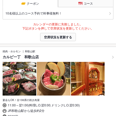
クーポン
コース
10名様以上のコース予約で幹事様無料！
カレンダーの更新に失敗しました。
下記ボタンを押して空席状況を更新してください。
空席状況を更新する
焼肉・ホルモン
和歌山駅
カルビ一丁 和歌山店
宴会もOK！全136席の焼き肉屋
11:00～翌1:00(料理L.O.翌0:00,ドリンクL.O.翌0:30)
JR和歌山駅から徒歩約2分