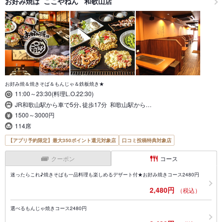
お好み焼は ここやねん 和歌山店
お好み焼＆焼きそば＆もんじゃ＆鉄板焼き★
11:00～23:30(料理L.O.22:30)
JR和歌山駅から車で5分､徒歩17分 和歌山駅から…
1500～3000円
114席
【アプリ予約限定】最大350ポイント還元対象店
口コミ投稿特典対象店
クーポン
コース
迷ったらこれ♪焼きそばも一品料理も楽しめるデザート付★お好み焼きコース2480円
2,480円
（税込）
選べるもんじゃ焼きコース2480円