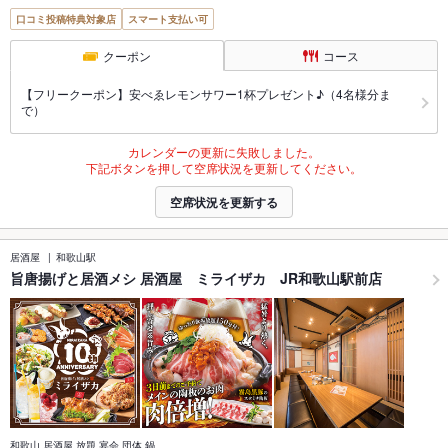
口コミ投稿特典対象店
スマート支払い可
クーポン
コース
【フリークーポン】安べゑレモンサワー1杯プレゼント♪（4名様分ま
で）
カレンダーの更新に失敗しました。
下記ボタンを押して空席状況を更新してください。
空席状況を更新する
居酒屋
和歌山駅
旨唐揚げと居酒メシ 居酒屋 ミライザカ JR和歌山駅前店
和歌山 居酒屋 放題 宴会 団体 鍋