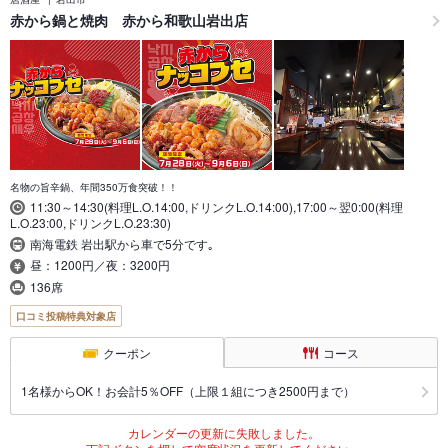
赤から鍋と焼肉 赤から和歌山岩出店
名物の旨辛鍋、年間350万食突破！！
11:30～14:30(料理L.O.14:00,ドリンクL.O.14:00),17:00～翌0:00(料理
L.O.23:00,ドリンクL.O.23:30)
南海電鉄 岩出駅から車で5分です｡
昼：1200円／夜：3200円
136席
口コミ投稿特典対象店
クーポン
コース
1名様からOK！お会計5％OFF（上限１組につき2500円まで）
カレンダーの更新に失敗しました。