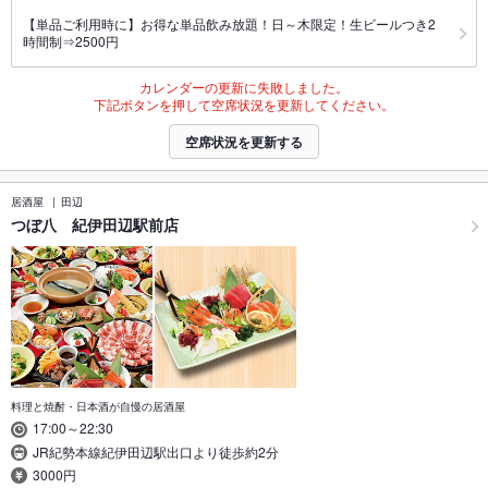
【単品ご利用時に】お得な単品飲み放題！日～木限定！生ビールつき2
時間制⇒2500円
カレンダーの更新に失敗しました。
下記ボタンを押して空席状況を更新してください。
空席状況を更新する
居酒屋
田辺
つぼ八 紀伊田辺駅前店
料理と焼酎・日本酒が自慢の居酒屋
17:00～22:30
JR紀勢本線紀伊田辺駅出口より徒歩約2分
3000円