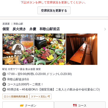
下記ボタンを押して空席状況を更新してください。
空席状況を更新する
居酒屋
和歌山駅
個室 炭火焼き 弁慶 和歌山駅前店
駅近 出世サワー宴会 飲み放題 個室
17:00～翌0:00(料理L.O.23:00,ドリンクL.O.23:30)
和歌山駅徒歩5分
コースは3,000円～ご用意！
60席(2名～40名様OKの【個室完備】ご友人との飲み会や会社宴会に◎)
口コミ投稿特典対象店
スマート支払い可
クーポン
コース