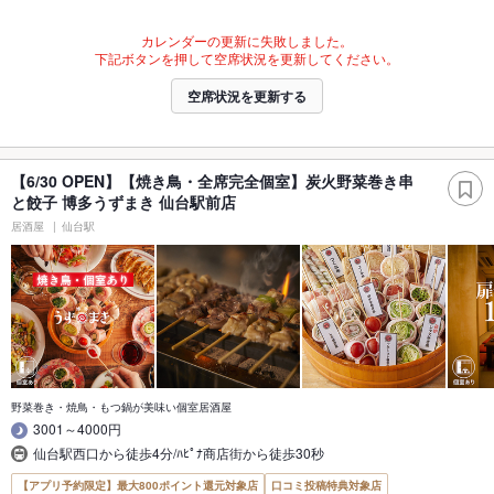
カレンダーの更新に失敗しました。
下記ボタンを押して空席状況を更新してください。
空席状況を更新する
【6/30 OPEN】【焼き鳥・全席完全個室】炭火野菜巻き串
と餃子 博多うずまき 仙台駅前店
居酒屋
仙台駅
野菜巻き・焼鳥・もつ鍋が美味い個室居酒屋
3001～4000円
仙台駅西口から徒歩4分/ﾊﾋﾟﾅ商店街から徒歩30秒
【アプリ予約限定】最大800ポイント還元対象店
口コミ投稿特典対象店