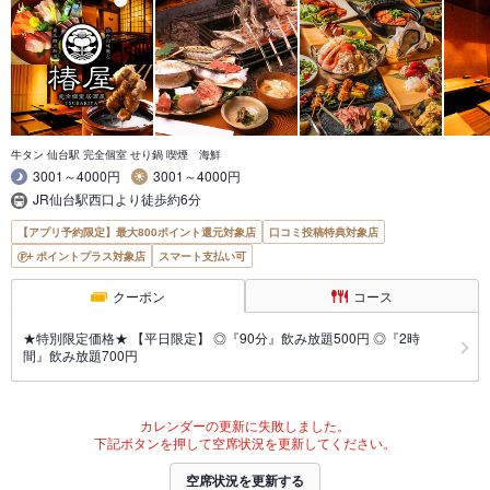
牛タン 仙台駅 完全個室 せり鍋 喫煙 海鮮
3001～4000円
3001～4000円
JR仙台駅西口より徒歩約6分
【アプリ予約限定】最大800ポイント還元対象店
口コミ投稿特典対象店
ポイントプラス対象店
スマート支払い可
クーポン
コース
★特別限定価格★ 【平日限定】 ◎『90分』飲み放題500円 ◎『2時
間』飲み放題700円
カレンダーの更新に失敗しました。
下記ボタンを押して空席状況を更新してください。
空席状況を更新する