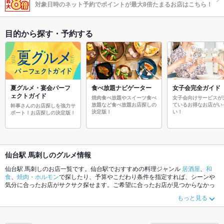
対象日時のネット予約でポイントが最大8倍たまるお店はこちら！
目的から探す・予約する
夏グルメ・宴会パーフ
食べ放題ナビゲーター
女子会完全ガイド
ェクトガイド
焼肉食べ放題やスイーツ食べ
女子会向けサービスが
放題など食べ放題お店探しの
ているお得なお店がい
幹事さんのお店探しを強力サ
決定版！
い！
ポート！お店探しの決定版！
仙台駅 馬刺しのグルメ情報
仙台駅 馬刺しのお店一覧です。仙台駅でおすすめの料理ジャンル
居酒屋
、
和
食
、
焼肉・ホルモン
で探したり、予算やこだわり条件を指定すれば、シーンや
気分に合ったお店がサクサク探せます。ご希望に合ったお店が見つからなかっ
たら、近隣のエリア
国分町
、
仙台駅
、
一番町
もチェックしてみてください。ホ
もっと見る
ットペッパーグルメなら、お得なクーポンはもちろん、こだわりメニュー
から
あげ
、
お茶漬け
、
塩辛
や季節のおすすめ料理など、お店の最新情報をご紹介し
ているので安心！24時間使える簡単便利なネット予約が使えるお店も拡大中で