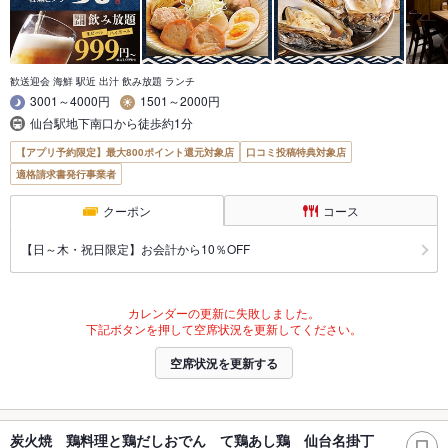
歓送迎会 海鮮 駅近 出汁 飲み放題 ランチ
3001～4000円
1501～2000円
仙台駅地下南口から徒歩約1分
【アプリ予約限定】最大800ポイント還元対象店
口コミ投稿特典対象店
適格請求書発行事業者
クーポン
コース
【日～木・祝日限定】お会計から10％OFF
カレンダーの更新に失敗しました。
下記ボタンを押して空席状況を更新してください。
空席状況を更新する
炭火焼 鶏料理と鶏だしおでん て鶏あし鶏 仙台名掛丁