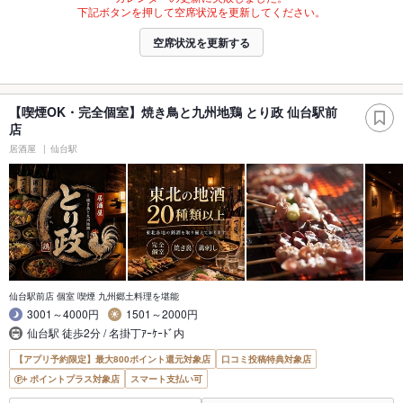
下記ボタンを押して空席状況を更新してください。
空席状況を更新する
【喫煙OK・完全個室】焼き鳥と九州地鶏 とり政 仙台駅前
店
居酒屋
仙台駅
仙台駅前店 個室 喫煙 九州郷土料理を堪能
3001～4000円
1501～2000円
仙台駅 徒歩2分 / 名掛丁ｱｰｹｰﾄﾞ内
【アプリ予約限定】最大800ポイント還元対象店
口コミ投稿特典対象店
ポイントプラス対象店
スマート支払い可