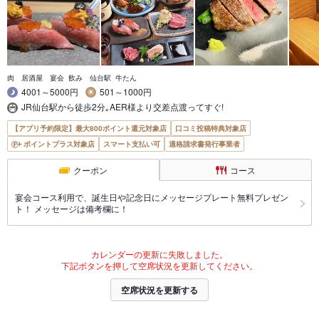
肉 居酒屋 宴会 飲み 仙台駅 牛たん
4001～5000円
501～1000円
JR仙台駅から徒歩2分｡AER様より交差点渡ってすぐ!
【アプリ予約限定】最大800ポイント還元対象店
口コミ投稿特典対象店
ポイントプラス対象店
スマート支払い可
適格請求書発行事業者
クーポン
コース
宴会コース利用で、誕生日や記念日にメッセージプレート無料プレゼン
ト！ メッセージは備考欄に！
カレンダーの更新に失敗しました。
下記ボタンを押して空席状況を更新してください。
空席状況を更新する