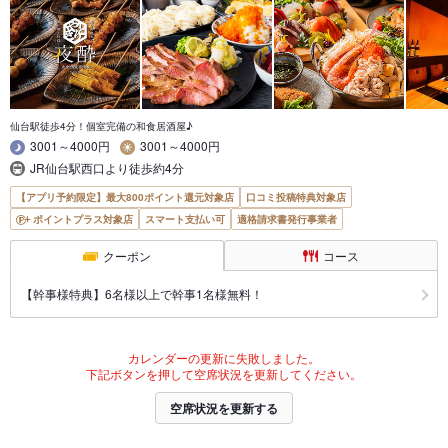
仙台駅徒歩4分！個室完備の和食居酒屋♪
3001～4000円
3001～4000円
JR仙台駅西口より徒歩約4分
【アプリ予約限定】最大800ポイント還元対象店
口コミ投稿特典対象店
ポイントプラス対象店
スマート支払い可
適格請求書発行事業者
クーポン
コース
【幹事様特典】6名様以上で幹事1名様無料！
カレンダーの更新に失敗しました。
下記ボタンを押して空席状況を更新してください。
空席状況を更新する