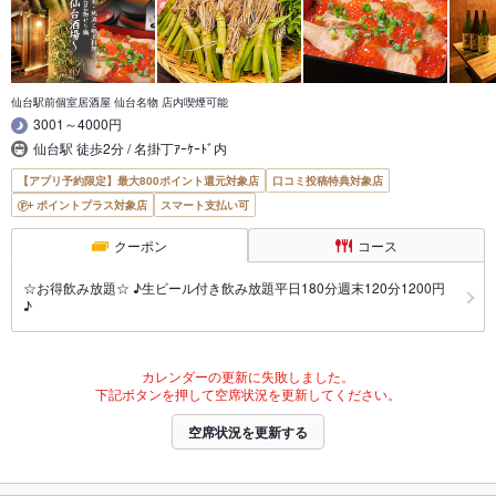
仙台駅前個室居酒屋 仙台名物 店内喫煙可能
3001～4000円
仙台駅 徒歩2分 / 名掛丁ｱｰｹｰﾄﾞ内
【アプリ予約限定】最大800ポイント還元対象店
口コミ投稿特典対象店
ポイントプラス対象店
スマート支払い可
クーポン
コース
☆お得飲み放題☆ ♪生ビール付き飲み放題平日180分週末120分1200円
♪
カレンダーの更新に失敗しました。
下記ボタンを押して空席状況を更新してください。
空席状況を更新する