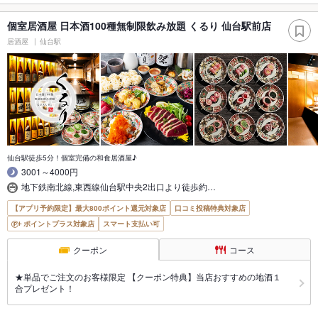
個室居酒屋 日本酒100種無制限飲み放題 くるり 仙台駅前店
居酒屋
仙台駅
仙台駅徒歩5分！個室完備の和食居酒屋♪
3001～4000円
地下鉄南北線,東西線仙台駅中央2出口より徒歩約…
【アプリ予約限定】最大800ポイント還元対象店
口コミ投稿特典対象店
ポイントプラス対象店
スマート支払い可
クーポン
コース
★単品でご注文のお客様限定 【クーポン特典】当店おすすめの地酒１
合プレゼント！