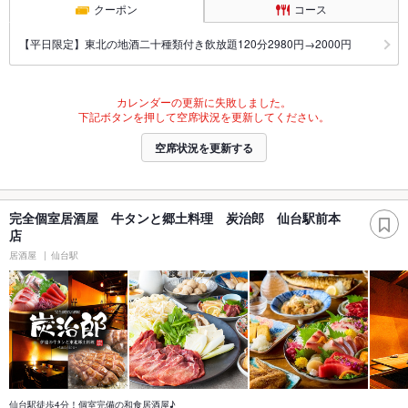
クーポン
コース
【平日限定】東北の地酒二十種類付き飲放題120分2980円→2000円
カレンダーの更新に失敗しました。
下記ボタンを押して空席状況を更新してください。
空席状況を更新する
完全個室居酒屋 牛タンと郷土料理 炭治郎 仙台駅前本
店
居酒屋
仙台駅
仙台駅徒歩4分！個室完備の和食居酒屋♪