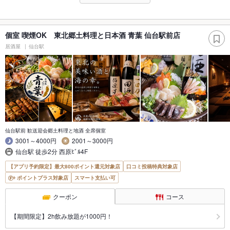
個室 喫煙OK 東北郷土料理と日本酒 青葉 仙台駅前店
居酒屋
仙台駅
仙台駅前 歓送迎会郷土料理と地酒 全席個室
3001～4000円
2001～3000円
仙台駅 徒歩2分 西原ﾋﾞﾙ4F
【アプリ予約限定】最大800ポイント還元対象店
口コミ投稿特典対象店
ポイントプラス対象店
スマート支払い可
クーポン
コース
【期間限定】2h飲み放題が1000円！