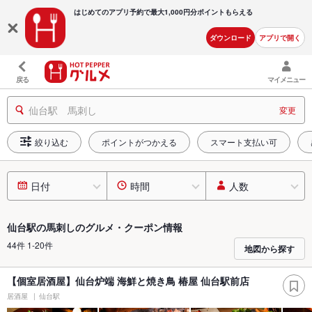
はじめてのアプリ予約で最大
1,000円分ポイントもらえる
ダウンロード
アプリで開く
戻る
マイメニュー
仙台駅 馬刺し
変更
絞り込む
ポイントがつかえる
スマート支払い可
日付
時間
人数
仙台駅の馬刺しのグルメ・クーポン情報
44件 1-20件
地図から探す
【個室居酒屋】仙台炉端 海鮮と焼き鳥 椿屋 仙台駅前店
居酒屋
仙台駅