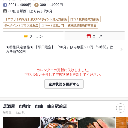
3001～4000円
3001～4000円
JR仙台駅西口より徒歩約6分
【アプリ予約限定】最大800ポイント還元対象店
口コミ投稿特典対象店
ポイントプラス対象店
スマート支払い可
適格請求書発行事業者
クーポン
コース
★特別限定価格★ 【平日限定】 『90分』飲み放題500円 『2時間』飲
み放題700円
カレンダーの更新に失敗しました。
下記ボタンを押して空席状況を更新してください。
空席状況を更新する
居酒屋 肉和食 肉仙 仙台駅前店
居酒屋
仙台駅