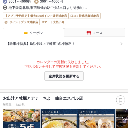
3001～4000円
3001～4000円
地下鉄南北線,東西線仙台駅中央2出口より徒歩約…
【アプリ予約限定】最大800ポイント還元対象店
口コミ投稿特典対象店
ポイントプラス対象店
スマート支払い可
クーポン
コース
【幹事様特典】8名様以上で幹事1名様無料！
カレンダーの更新に失敗しました。
下記ボタンを押して空席状況を更新してください。
空席状況を更新する
お出汁と牡蠣とアテ ちよ 仙台エスパル店
居酒屋
仙台駅