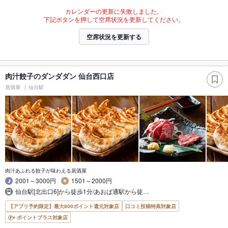
カレンダーの更新に失敗しました。
下記ボタンを押して空席状況を更新してください。
空席状況を更新する
肉汁餃子のダンダダン 仙台西口店
居酒屋
仙台駅
肉汁あふれる餃子が味わえる居酒屋
2001～3000円
1501～2000円
仙台駅[北出口6]から徒歩1分/あおば通駅から徒…
【アプリ予約限定】最大800ポイント還元対象店
口コミ投稿特典対象店
ポイントプラス対象店