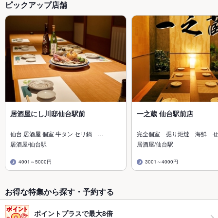
ピックアップ店舗
居酒屋にし川邸仙台駅前
一之蔵 仙台駅前店
仙台 居酒屋 個室 牛タン セリ鍋 …
完全個室 掘り炬燵 海鮮 
居酒屋/仙台駅
居酒屋/仙台駅
4001～5000円
3001～4000円
お得な特集から探す・予約する
ポイントプラスで最大8倍