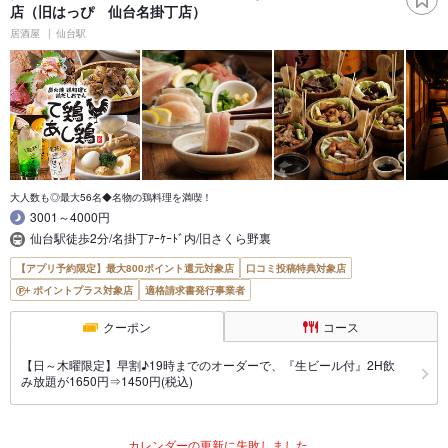
店（旧はっぴ 仙台名掛丁店）
居酒屋
仙台駅
大人数も◎最大56名◆名物の鶏料理を満喫！
3001～4000円
仙台駅徒歩2分/名掛丁ｱｰｹｰﾄﾞ内/旧さくら野裏
【アプリ予約限定】最大800ポイント還元対象店
口コミ投稿特典対象店
ポイントプラス対象店
適格請求書発行事業者
クーポン
コース
【日～木曜限定】早割♪19時までのオーダーで、『生ビール付』2H飲
み放題が1650円⇒1450円(税込)
カレンダーの更新に失敗しました。