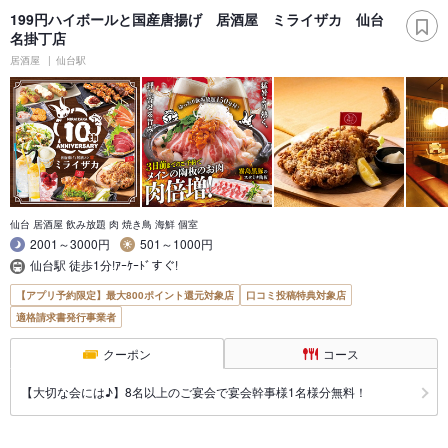
199円ハイボールと国産唐揚げ 居酒屋 ミライザカ 仙台
名掛丁店
居酒屋
仙台駅
仙台 居酒屋 飲み放題 肉 焼き鳥 海鮮 個室
2001～3000円
501～1000円
仙台駅 徒歩1分!ｱｰｹｰﾄﾞすぐ!
【アプリ予約限定】最大800ポイント還元対象店
口コミ投稿特典対象店
適格請求書発行事業者
クーポン
コース
【大切な会には♪】8名以上のご宴会で宴会幹事様1名様分無料！