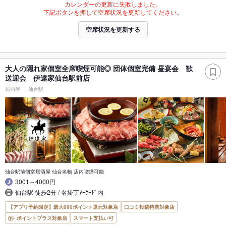
カレンダーの更新に失敗しました。
下記ボタンを押して空席状況を更新してください。
空席状況を更新する
大人の隠れ家個室全席喫煙可能◎ 団体個室完備 昼宴会 歓
送迎会 伊達家仙台駅前店
居酒屋
仙台駅
仙台駅前個室居酒屋 仙台名物 店内喫煙可能
3001～4000円
仙台駅 徒歩2分 / 名掛丁ｱｰｹｰﾄﾞ内
【アプリ予約限定】最大800ポイント還元対象店
口コミ投稿特典対象店
ポイントプラス対象店
スマート支払い可