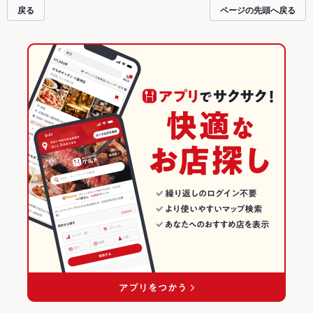
す。友達どうしの飲み会にも、会社の宴会にも、デートやパーティーにもお得
戻る
ページの先頭へ戻る
に便利にホットペッパーグルメをご利用ください。