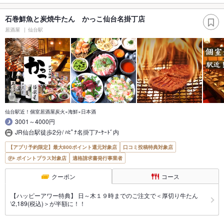
石巻鮮魚と炭焼牛たん かっこ仙台名掛丁店
居酒屋
仙台駅
仙台駅近！個室居酒屋炭火×海鮮×日本酒
3001～4000円
JR仙台駅徒歩2分/ ﾊﾋﾟﾅ名掛丁ｱｰｹｰﾄﾞ内
【アプリ予約限定】最大800ポイント還元対象店
口コミ投稿特典対象店
ポイントプラス対象店
適格請求書発行事業者
クーポン
コース
【ハッピーアワー特典】 日～木１９時までのご注文で＜厚切り牛たん
\2,189(税込)＞が半額に！！