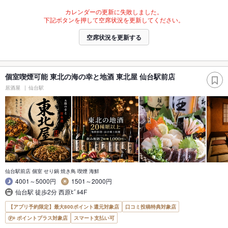
カレンダーの更新に失敗しました。
下記ボタンを押して空席状況を更新してください。
空席状況を更新する
個室喫煙可能 東北の海の幸と地酒 東北屋 仙台駅前店
居酒屋
仙台駅
仙台駅前店 個室 せり鍋 焼き鳥 喫煙 海鮮
4001～5000円
1501～2000円
仙台駅 徒歩2分 西原ﾋﾞﾙ4F
【アプリ予約限定】最大800ポイント還元対象店
口コミ投稿特典対象店
ポイントプラス対象店
スマート支払い可