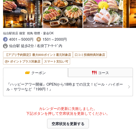
仙台駅前店 個室 焼鳥 喫煙・宴会OK
4001～5000円
1501～2000円
仙台駅 徒歩2分 / 名掛丁ｱｰｹｰﾄﾞ内
【アプリ予約限定】最大800ポイント還元対象店
口コミ投稿特典対象店
ポイントプラス対象店
スマート支払い可
クーポン
コース
『ハッピーアワー開催』OPENから18時までの注文！ビール・ハイボー
ル・サワーなど『199円！』
カレンダーの更新に失敗しました。
下記ボタンを押して空席状況を更新してください。
空席状況を更新する