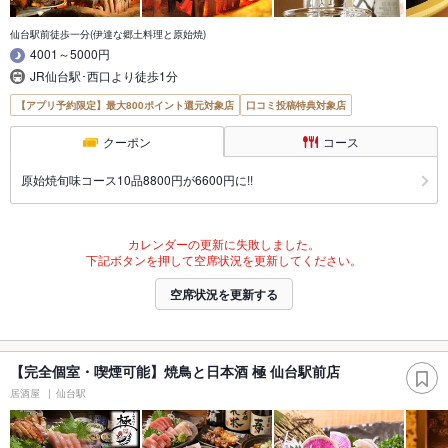
仙台駅前徒歩一分(伊達な郷土料理と原始焼)
4001～5000円
JR仙台駅･西口より徒歩1分
【アプリ予約限定】最大800ポイント還元対象店
口コミ投稿特典対象店
クーポン
コース
原始焼旬味コース10品8800円が6600円に!!
カレンダーの更新に失敗しました。
下記ボタンを押して空席状況を更新してください。
空席状況を更新する
【完全個室・喫煙可能】焼鳥と日本酒 極 仙台駅前店
居酒屋
仙台駅