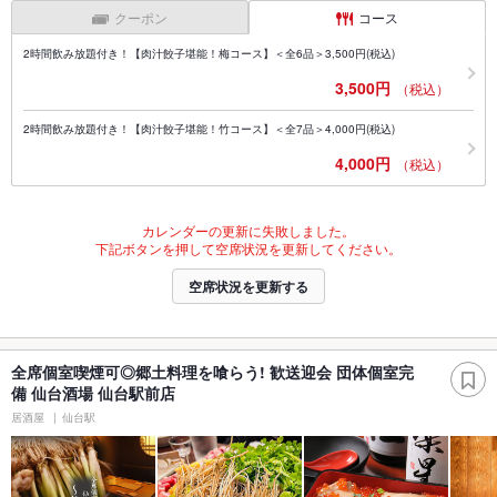
クーポン
コース
2時間飲み放題付き！【肉汁餃子堪能！梅コース】＜全6品＞3,500円(税込)
3,500円
（税込）
2時間飲み放題付き！【肉汁餃子堪能！竹コース】＜全7品＞4,000円(税込)
4,000円
（税込）
カレンダーの更新に失敗しました。
下記ボタンを押して空席状況を更新してください。
空席状況を更新する
全席個室喫煙可◎郷土料理を喰らう! 歓送迎会 団体個室完
備 仙台酒場 仙台駅前店
居酒屋
仙台駅