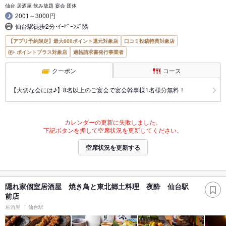
仙台 居酒屋 飲み放題 宴会 団体
2001～3000円
仙台駅徒歩2分･ｲｰﾋﾞｰﾝｽﾞ隣
【アプリ予約限定】最大800ポイント還元対象店
口コミ投稿特典対象店
ポイントプラス対象店
適格請求書発行事業者
クーポン
コース
【大切な会には♪】8名以上のご宴会で宴会幹事様1名様分無料！
カレンダーの更新に失敗しました。
下記ボタンを押して空席状況を更新してください。
空席状況を更新する
隠れ家個室居酒屋 焼き鳥と東北郷土料理 夜酔 仙台駅
前店
居酒屋
仙台駅