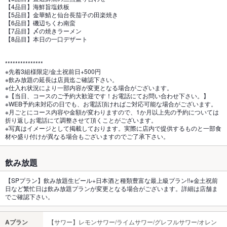
【4品目】海鮮旨塩鉄板
【5品目】金華鯖と仙台長茄子の田楽焼き
【6品目】磯辺ちくわ南蛮
【7品目】〆の焼きラーメン
【8品目】本日の一口デザート
***************
※先着3組様限定/金土祝前日+500円
※飲み放題の延長は店員迄ご確認下さい。
※仕入れ状況により一部内容が変更となる場合がございます。
※【当日、コースのご予約大歓迎です！お電話にてお問い合わせ下さい。】
※WEB予約未対応の日でも、お電話頂ければご対応可能な場合がございます。
※月ごとにコース内容や金額が変わりますので、1か月以上先の予約については
折り返しお電話にて調整させて頂くことがございます。
※写真はイメージとして掲載しております。実際に店内で提供するものと一部食
材や盛り付けが異なる場合もございますのでご了承下さい。
飲み放題
【SPプラン】飲み放題生ビール+日本酒と種類豊富な最上級プラン!!※金土祝前
日など繁忙日は飲み放題プランが変更となる場合がございます。詳細は店舗ま
でご確認下さい。
Aプラン
【サワー】レモンサワー/ライムサワー/グレフルサワー/オレン