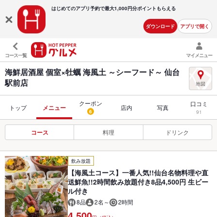
はじめてのアプリ予約で最大
1,000円分ポイントもらえる
ダウンロード
アプリで開く
コース一覧
マイメニュー
海鮮居酒屋 個室×牡蠣 海風土 ～シーフード～ 仙台
駅前店
クーポン
口コミ
トップ
メニュー
店内
写真
6
91
コース
料理
ドリンク
飲み放題
【海風土コース】一番人気!!仙台名物料理や直
送鮮魚!!2時間飲み放題付き8品4,500円 生ビー
ル付き
8品
2名～
2時間
4,500