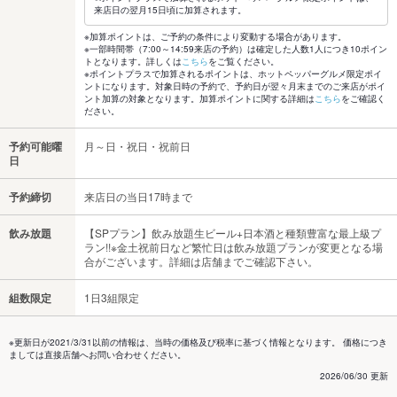
来店日の翌月15日頃に加算されます。
※加算ポイントは、ご予約の条件により変動する場合があります。
※一部時間帯（7:00～14:59来店の予約）は確定した人数1人につき10ポイン
トとなります。詳しくは
こちら
をご覧ください。
※ポイントプラスで加算されるポイントは、ホットペッパーグルメ限定ポイ
ントになります。対象日時の予約で、予約日が翌々月末までのご来店がポイ
ント加算の対象となります。加算ポイントに関する詳細は
こちら
をご確認く
ださい。
予約可能曜
月～日・祝日・祝前日
日
予約締切
来店日の当日17時まで
飲み放題
【SPプラン】飲み放題生ビール+日本酒と種類豊富な最上級プ
ラン!!※金土祝前日など繁忙日は飲み放題プランが変更となる場
合がございます。詳細は店舗までご確認下さい。
組数限定
1日3組限定
※更新日が2021/3/31以前の情報は、当時の価格及び税率に基づく情報となります。 価格につき
ましては直接店舗へお問い合わせください。
2026/06/30 更新