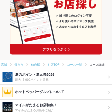
仙台市 × ダイニングバー・バル
宮城 × 創作
仙台駅のグルメランキング
仙台市 × 和風・創作
宮城 × ダイニングバー・バル
仙台駅の居酒屋ランキング
仙台駅 × ダイニングバー・バル
宮城 × 和風・創作
仙台駅 × 和風・創作
宮城
仙台市
仙台駅
お店TOP
コース一覧
コース詳細
夏のポイント還元祭2026
最大15,000ポイント還元
ホットペッパーグルメについて
マイルがたまるお店特集！
マイルがたまるお店をご紹介