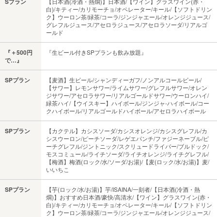
Sプラン
【日本酒(冷酒・熱燗)】日本酒/【ワイン】グラスワイン(赤・
白)/キティー/カリモーチョ/オペレーター/キール/【ソフトドリン
ク】ウーロン茶/緑茶/コーラ/ジンジャエール/オレンジジュース/
グレフルジュース/アセロラジュース/アセロラソーダ/リアルゴ
ールド
『＋500円
『生ビール付きSPプランも飲み放題』
で…』
SPプラン
【麦酒】生ビール/シャンディーガフ/ノンアルコールビール/
【サワー】レモンサワー/ライムサワー/グレフルサワー/オレン
ジサワー/アセロラサワー/リアルゴールドサワー/ウーロンハイ/
緑茶ハイ/【ウイスキー】ハイボール/ジンジャ-ハイボール/コー
クハイボール/リアルゴールドハイボール/アセロラハイボール
SPプラン
【カクテル】カシスソーダ/カシスオレンジ/カシスグレフル/カ
シスウーロン/ピーチソーダ/レゲエパンチ/ファジーネーブル/ピ
ーチグレフル/ジントニック/スクリュードライバー/ブルドック/
モスコミュール/ライチソーダ/ライチオレンジ/ライチグレフル/
【梅酒】梅酒(ロック/水/ソーダ/お湯)/【麦(ロック/水/お湯)】麦/
いいちこ
SPプラン
【芋(ロック/水/お湯)】芋/ISAINA/一刻者/【日本酒(冷酒・熱
燗)】おすすめ日本酒/豪快/高清水/【ワイン】グラスワイン(赤・
白)/キティー/カリモーチョ/オペレーター/キール/【ソフトドリン
ク】ウーロン茶/緑茶/コーラ/ジンジャエール/オレンジジュース/