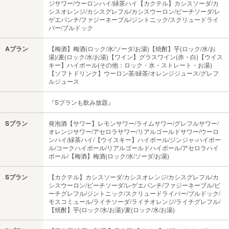
ジサワー/ウーロンハイ/緑茶ハイ【カクテル】カシスソーダ/カ
シスオレンジ/カシスグレフル/カシスウーロン/ピーチソーダ/レ
ゲエパンチ/ファジーネーブル/ジントニック/スクリュードライ
バー/ブルドック
Aプラン
【梅酒】梅酒(ロック/水/ソーダ/お湯)【焼酎】芋(ロック/水/お
湯)/麦(ロック/水/お湯)【ワイン】グラスワイン(赤・白)【ウイス
キー】ハイボール(その他：ロック・水・ストレート・お湯)
【ソフトドリンク】ウーロン茶/緑茶/オレンジジュース/グレフ
ルジュース
『Sプランも飲み放題』
Sプラン
発泡酒【サワー】レモンサワー/ライムサワー/グレフルサワー/
オレンジサワー/アセロラサワー/リアルゴールドサワー/ウーロ
ンハイ/緑茶ハイ/【ウイスキー】ハイボール/ジンジャ-ハイボー
ル/コークハイボール/リアルゴールドハイボール/アセロラハイ
ボール/【梅酒】梅酒(ロック/水/ソーダ/お湯)
Sプラン
【カクテル】カシスソーダ/カシスオレンジ/カシスグレフル/カ
シスウーロン/ピーチソーダ/レゲエパンチ/ファジーネーブル/ピ
ーチグレフル/ジントニック/スクリュードライバー/ブルドック/
モスコミュール/ライチソーダ/ライチオレンジ/ライチグレフル/
【焼酎】芋(ロック/水/お湯)/麦(ロック/水/お湯)