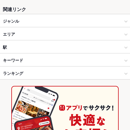
関連リンク
ジャンル
居酒屋
エリア
創作
仙台駅
駅
仙台市 × 居酒屋
仙台駅 × 居酒屋
あおば通駅
キーワード
仙台市 × 創作
仙台駅 × 創作
仙台駅
ランキング
手羽先
からあげ
お茶漬け
エビ料理
カキ料理・オイスター
にんにく料理
フライドポテト
しゃぶしゃぶ
うどん
天ぷら
なめろう
仙台駅 × 居酒屋
仙台駅 × ダイニングバー・バル
宮城のグルメランキング
焼きそば
チャンポン
つくね
もつ鍋
水炊き
ステーキ
シーフード
仙台駅 × 創作
仙台駅 × 和風・創作
宮城の居酒屋ランキング
餃子
麻婆豆腐
ジンギスカン
とうもろこしの天ぷら
ダイニングバー・バル
宮城
仙台市のグルメランキング
和風・創作
宮城 × 居酒屋
仙台市の居酒屋ランキング