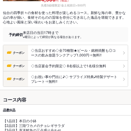
円（税込）
先着3組様限定/金土祝前日+500円
仙台の四季折々の食材を使った料理が楽しめるコース。新鮮な海の幸、豊かな
山の幸が揃い、食材そのものの旨味を存分に引き出した逸品を堪能できます。
心地よい風味と深い味わいをお楽しみください。
来店日の当日17時まで
予約締切
※曜日によって締切が異なる場合があります。
◇当店おすすめ◇全70種類★ビール・銘柄焼酎も◎コ
クーポン
ースの飲み放題ランクアップ1,000円⇒無料!!
◇当店宴会予約限定◇ 8名様以上で1名様分無料
クーポン
◇お祝い事や門出に♪◇ サプライズ特典♪特製デザート
クーポン
プレート⇒無料!!
コース内容
品数
8品
【1品目】本日の小鉢
【2品目】三陸ワカメのチョレギサラダ
【3品目】直送鮮魚の三点盛り合わせ