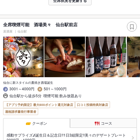
空席状況を更新する
全席喫煙可能 酒場美々 仙台駅前店
居酒屋
仙台駅
仙台に新スタイルの藁焼き酒場誕生
3001～4000円
501～1000円
仙台駅から徒歩5分 喫煙可能 飲み放題あり
【アプリ予約限定】最大800ポイント還元対象店
口コミ投稿特典対象店
適格請求書発行事業者
クーポン
コース
感動サプライズ♪誕生日＆記念日!!1日3組限定!!美々のデザートプレート
3000円→1000円