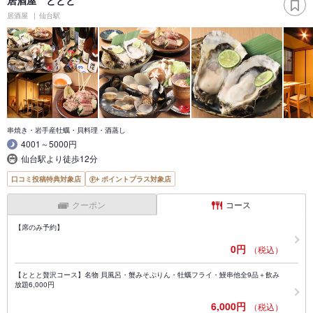
居酒屋
仙台駅
串焼き・岩手産牡蠣・貝料理・酒蒸し
4001～5000円
仙台駅より徒歩12分
口コミ投稿特典対象店
ポイントプラス対象店
クーポン
コース
【席のみ予約】
0円
（税込）
【ととと贅沢コース】名物 貝風呂・蟹みそぷりん・牡蠣フライ・鰻串他全9品＋飲み
放題6,000円
6,000円
（税込）