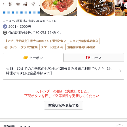
ヨーロッパ裏路地の大衆バル＆肉ビストロ
2001～3000円
仙台駅徒歩2分｡ﾊﾟﾙｺ･ｱｴﾙ･ﾛﾌﾄ近く｡
【アプリ予約限定】最大350ポイント還元対象店
口コミ投稿特典対象店
ポイントプラス対象店
スマート支払い可
適格請求書発行事業者
クーポン
コース
≪18：30までのご来店のお客様≫120分飲み放題ご利用でなんと【お
料理が☆★ほぼ全品半額★☆】
カレンダーの更新に失敗しました。
下記ボタンを押して空席状況を更新してください。
空席状況を更新する
居酒屋 ととと