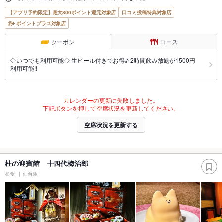
【アプリ予約限定】最大800ポイント還元対象店
口コミ投稿特典対象店
ポイントプラス対象店
クーポン
コース
◇いつでも利用可能◇ 生ビール付きでお得♪ 2時間飲み放題が1500円
利用可能!!
カレンダーの更新に失敗しました。
下記ボタンを押して空席状況を更新してください。
空席状況を更新する
杜の迎賓館 十四代梅治郎
和食
仙台駅