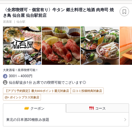
〈全席喫煙可・個室有り〉牛タン 郷土料理と地酒 肉寿司 焼
き鳥 仙台屋 仙台駅前店
居酒屋
仙台駅
大衆酒場！座席喫煙可能！
3001～4000円
仙台駅徒歩1分 お席での喫煙可能でございます◎
【アプリ予約限定】最大800ポイント還元対象店
口コミ投稿特典対象店
ポイントプラス対象店
クーポン
コース
東北の日本酒20種飲み放題