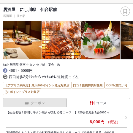
居酒屋 にし川邸 仙台駅前
居酒屋
仙台駅
仙台 居酒屋 個室 牛タン セリ鍋 宴会 魚
4001～5000円
西口徒歩2分ﾂﾀﾔからﾏﾂﾓﾄｷﾖｼに道路渡って左
【アプリ予約限定】最大800ポイント還元対象店
口コミ投稿特典対象店
COIN+支払い可
ポイントプラス対象店
クーポン
コース
【仙台名物！厚切り牛タン焼きが楽しめるコース！】120分飲放付8品6000円
6,000円
（税込）
宮城県産生まぐろと東北の銘柄伊達鶏を楽しめるコース 120分飲み放題 6000円