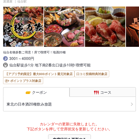
居酒屋
仙台駅
仙台名物多数ご用意！席で喫煙可！地酒20種
3001～4000円
仙台駅徒歩1分 地下南2番出口徒歩10秒 喫煙可能
【アプリ予約限定】最大800ポイント還元対象店
口コミ投稿特典対象店
ポイントプラス対象店
クーポン
コース
東北の日本酒20種飲み放題
カレンダーの更新に失敗しました。
下記ボタンを押して空席状況を更新してください。