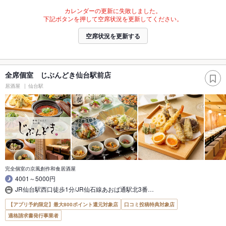
カレンダーの更新に失敗しました。
下記ボタンを押して空席状況を更新してください。
空席状況を更新する
全席個室 じぶんどき仙台駅前店
居酒屋
仙台駅
完全個室の京風創作和食居酒屋
4001～5000円
JR仙台駅西口徒歩1分/JR仙石線あおば通駅北3番…
【アプリ予約限定】最大800ポイント還元対象店
口コミ投稿特典対象店
適格請求書発行事業者