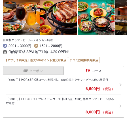
自家製クラフトビール×メキシカン料理
2001～3000円
1501～2000円
仙台駅直結!SPAL地下1階に4/20 OPEN!
【アプリ予約限定】最大800ポイント還元対象店
口コミ投稿特典対象店
クーポン
コース
【6500円】HOP&SPICEコース 料理7品、120分樽生クラフトビール飲み放題付
6,500円
（税込）
【8000円】HOP&SPICEプレミアムコース 料理7品、120分樽生クラフトビール飲み
放題付
8,000円
（税込）