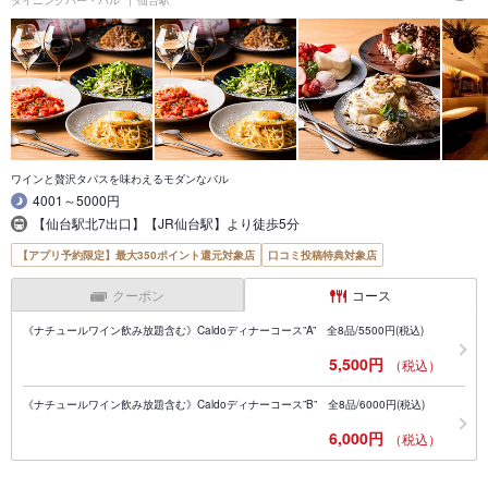
ワインと贅沢タパスを味わえるモダンなバル
4001～5000円
【仙台駅北7出口】【JR仙台駅】より徒歩5分
【アプリ予約限定】最大350ポイント還元対象店
口コミ投稿特典対象店
クーポン
コース
《ナチュールワイン飲み放題含む》Caldoディナーコース”A” 全8品/5500円(税込)
5,500円
（税込）
《ナチュールワイン飲み放題含む》Caldoディナーコース”B” 全8品/6000円(税込)
6,000円
（税込）