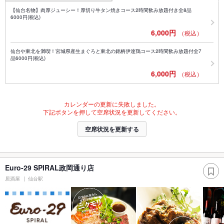
【仙台名物】肉厚ジューシー！厚切り牛タン焼きコース2時間飲み放題付き全8品
6000円(税込)
6,000円
（税込）
仙台や東北を満喫！宮城県産生まぐろと東北の銘柄伊達鶏コース2時間飲み放題付全7
品6000円(税込)
6,000円
（税込）
カレンダーの更新に失敗しました。
下記ボタンを押して空席状況を更新してください。
空席状況を更新する
Euro-29 SPIRAL政岡通り店
居酒屋
仙台駅