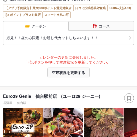
【アプリ予約限定】最大800ポイント還元対象店
口コミ投稿特典対象店
COIN+支払い可
ポイントプラス対象店
スマート支払い可
クーポン
コース
必見！！昼のみ限定！お通し代カットしちゃいます！！
カレンダーの更新に失敗しました。
下記ボタンを押して空席状況を更新してください。
空席状況を更新する
Euro29 Genie 仙台駅前店 (ユーロ29 ジーニー)
居酒屋
仙台駅