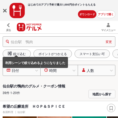
はじめてのアプリ予約で最大
1,000円分ポイントもらえる
ダウンロード
アプリで開く
戻る
マイメニュー
仙台駅 鴨肉
変更
絞り込む
ポイントがつかえる
スマート支払い可
日付
時間
人数
仙台駅の鴨肉のグルメ・クーポン情報
39件 1-20件
地図から探す
希望の丘醸造所 ＨＯＰ＆ＳＰＩＣＥ
各国料理
仙台駅