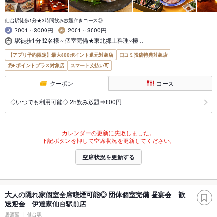
仙台駅徒歩1分★3時間飲み放題付きコース◎
2001～3000円
2001～3000円
駅徒歩1分!!2名様～個室完備★東北郷土料理×極…
【アプリ予約限定】最大800ポイント還元対象店
口コミ投稿特典対象店
ポイントプラス対象店
スマート支払い可
クーポン
コース
◇いつでも利用可能◇ 2h飲み放題⇒800円
カレンダーの更新に失敗しました。
下記ボタンを押して空席状況を更新してください。
空席状況を更新する
大人の隠れ家個室全席喫煙可能◎ 団体個室完備 昼宴会 歓
送迎会 伊達家仙台駅前店
居酒屋
仙台駅