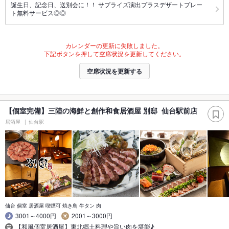
誕生日、記念日、送別会に！！ サプライズ演出プラスデザートプレー
ト無料サービス◎◎
カレンダーの更新に失敗しました。
下記ボタンを押して空席状況を更新してください。
空席状況を更新する
【個室完備】三陸の海鮮と創作和食居酒屋 別邸 仙台駅前店
居酒屋
仙台駅
仙台 個室 居酒屋 喫煙可 焼き鳥 牛タン 肉
3001～4000円
2001～3000円
【和風個室居酒屋】東北郷土料理や旨い肉を堪能♪