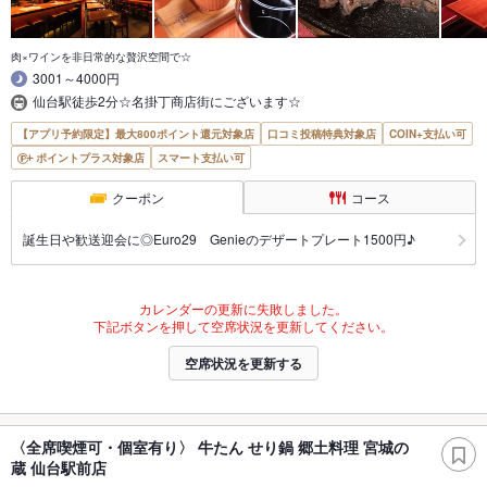
肉×ワインを非日常的な贅沢空間で☆
3001～4000円
仙台駅徒歩2分☆名掛丁商店街にございます☆
【アプリ予約限定】最大800ポイント還元対象店
口コミ投稿特典対象店
COIN+支払い可
ポイントプラス対象店
スマート支払い可
クーポン
コース
誕生日や歓送迎会に◎Euro29 Genieのデザートプレート1500円♪
カレンダーの更新に失敗しました。
下記ボタンを押して空席状況を更新してください。
空席状況を更新する
〈全席喫煙可・個室有り〉 牛たん せり鍋 郷土料理 宮城の
蔵 仙台駅前店