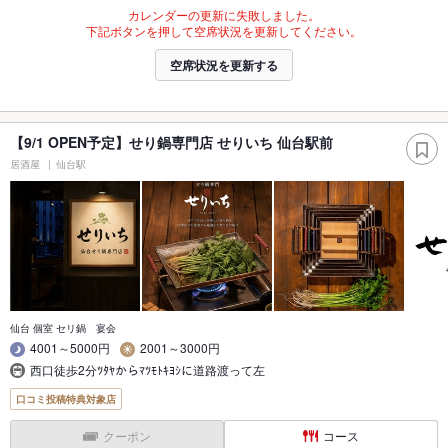
カレンダーの更新に失敗しました。
下記ボタンを押して空席状況を更新してください。
空席状況を更新する
【9/1 OPEN予定】せり鍋専門店 せりいち 仙台駅前
居酒屋
仙台駅
仙台 個室 セリ鍋 宴会
4001～5000円
2001～3000円
西口徒歩2分ﾂﾀﾔからﾏﾂﾓﾄｷﾖｼに道路渡って左
口コミ投稿特典対象店
クーポン
コース