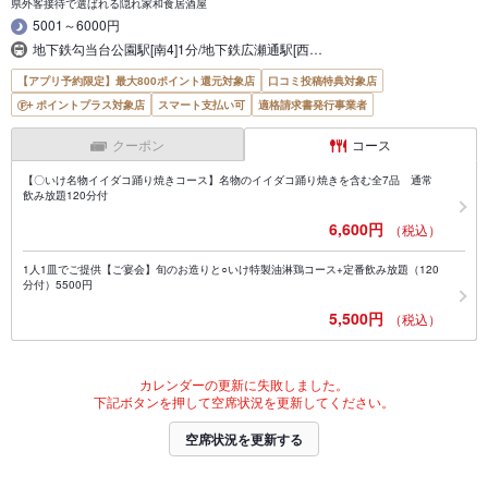
県外客接待で選ばれる隠れ家和食居酒屋
5001～6000円
地下鉄勾当台公園駅[南4]1分/地下鉄広瀬通駅[西…
【アプリ予約限定】最大800ポイント還元対象店
口コミ投稿特典対象店
ポイントプラス対象店
スマート支払い可
適格請求書発行事業者
クーポン
コース
【〇いけ名物イイダコ踊り焼きコース】名物のイイダコ踊り焼きを含む全7品 通常
飲み放題120分付
6,600円
（税込）
1人1皿でご提供【ご宴会】旬のお造りと○いけ特製油淋鶏コース+定番飲み放題（120
分付）5500円
5,500円
（税込）
カレンダーの更新に失敗しました。
下記ボタンを押して空席状況を更新してください。
空席状況を更新する