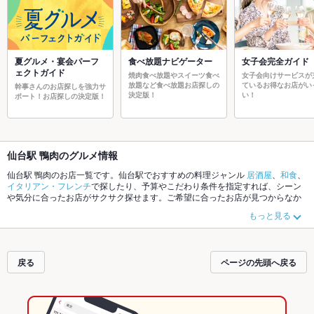
夏グルメ・宴会パーフ
食べ放題ナビゲーター
女子会完全ガイド
ェクトガイド
焼肉食べ放題やスイーツ食べ
女子会向けサービスが
放題など食べ放題お店探しの
ているお得なお店がい
幹事さんのお店探しを強力サ
決定版！
い！
ポート！お店探しの決定版！
仙台駅 鴨肉のグルメ情報
仙台駅 鴨肉のお店一覧です。仙台駅でおすすめの料理ジャンル
居酒屋
、
和食
、
イタリアン・フレンチ
で探したり、予算やこだわり条件を指定すれば、シーン
や気分に合ったお店がサクサク探せます。ご希望に合ったお店が見つからなか
ったら、近隣のエリア
仙台駅
、
国分町
、
一番町
もチェックしてみてください。
もっと見る
ホットペッパーグルメなら、お得なクーポンはもちろん、こだわりメニュー
か
らあげ
、
お茶漬け
、
塩辛
や季節のおすすめ料理など、お店の最新情報をご紹介
しているので安心！24時間使える簡単便利なネット予約が使えるお店も拡大中
です。友達どうしの飲み会にも、会社の宴会にも、デートやパーティーにもお
戻る
ページの先頭へ戻る
得に便利にホットペッパーグルメをご利用ください。