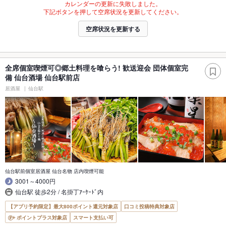
カレンダーの更新に失敗しました。
下記ボタンを押して空席状況を更新してください。
空席状況を更新する
全席個室喫煙可◎郷土料理を喰らう! 歓送迎会 団体個室完
備 仙台酒場 仙台駅前店
居酒屋
仙台駅
仙台駅前個室居酒屋 仙台名物 店内喫煙可能
3001～4000円
仙台駅 徒歩2分 / 名掛丁ｱｰｹｰﾄﾞ内
【アプリ予約限定】最大800ポイント還元対象店
口コミ投稿特典対象店
ポイントプラス対象店
スマート支払い可