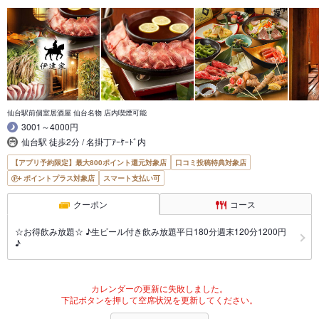
仙台駅前個室居酒屋 仙台名物 店内喫煙可能
3001～4000円
仙台駅 徒歩2分 / 名掛丁ｱｰｹｰﾄﾞ内
【アプリ予約限定】最大800ポイント還元対象店
口コミ投稿特典対象店
ポイントプラス対象店
スマート支払い可
クーポン
コース
☆お得飲み放題☆ ♪生ビール付き飲み放題平日180分週末120分1200円
♪
カレンダーの更新に失敗しました。
下記ボタンを押して空席状況を更新してください。