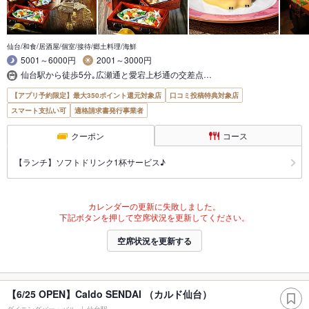
仙台/和食/居酒屋/個室/接待/郷土料理/海鮮
5001～6000円
2001～3000円
仙台駅から徒歩5分｡広瀬通と愛宕上杉通の交差点…
【アプリ予約限定】最大350ポイント還元対象店
口コミ投稿特典対象店
スマート支払い可
適格請求書発行事業者
クーポン
コース
【ランチ】ソフトドリンク1杯サービス♪
カレンダーの更新に失敗しました。
下記ボタンを押して空席状況を更新してください。
空席状況を更新する
【6/25 OPEN】Caldo SENDAI （カルド仙台）
ダイニングバー・バル
仙台駅