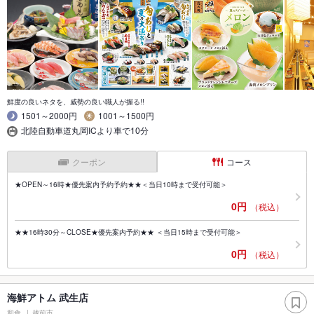
鮮度の良いネタを、威勢の良い職人が握る!!
1501～2000円
1001～1500円
北陸自動車道丸岡ICより車で10分
クーポン
コース
★OPEN～16時★優先案内予約予約★★＜当日10時まで受付可能＞
0円
（税込）
★★16時30分～CLOSE★優先案内予約★★ ＜当日15時まで受付可能＞
0円
（税込）
海鮮アトム 武生店
和食
越前市