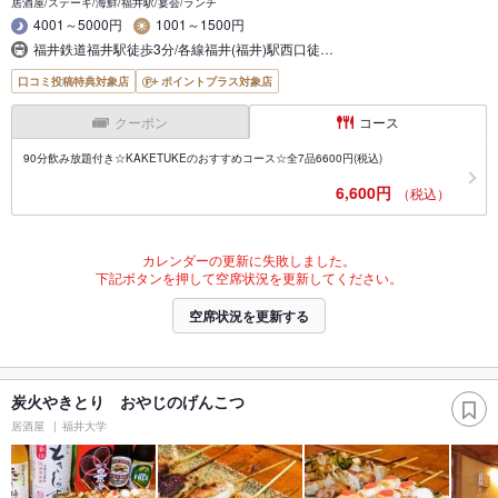
居酒屋/ステーキ/海鮮/福井駅/宴会/ランチ
4001～5000円
1001～1500円
福井鉄道福井駅徒歩3分/各線福井(福井)駅西口徒…
口コミ投稿特典対象店
ポイントプラス対象店
クーポン
コース
90分飲み放題付き☆KAKETUKEのおすすめコース☆全7品6600円(税込)
6,600円
（税込）
カレンダーの更新に失敗しました。
下記ボタンを押して空席状況を更新してください。
空席状況を更新する
炭火やきとり おやじのげんこつ
居酒屋
福井大学