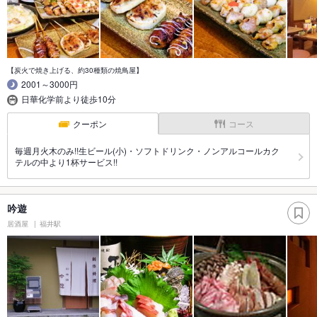
【炭火で焼き上げる、約30種類の焼鳥屋】
2001～3000円
日華化学前より徒歩10分
クーポン
コース
毎週月火木のみ!!生ビール(小)・ソフトドリンク・ノンアルコールカク
テルの中より1杯サービス!!
吟遊
居酒屋
福井駅