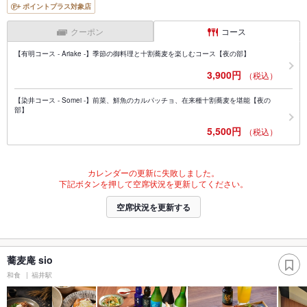
ポイントプラス対象店
クーポン
コース
【有明コース - Ariake -】季節の御料理と十割蕎麦を楽しむコース【夜の部】
3,900円
（税込）
【染井コース - Somei -】前菜、鮮魚のカルパッチョ、在来種十割蕎麦を堪能【夜の
部】
5,500円
（税込）
カレンダーの更新に失敗しました。
下記ボタンを押して空席状況を更新してください。
空席状況を更新する
蕎麦庵 sio
和食
福井駅