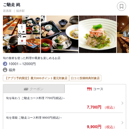
ご馳走 純
居酒屋
福井駅
旬の食材を使った料理や蕎麦を楽しめるお店
10001～12000円
福井
【アプリ予約限定】最大800ポイント還元対象店
口コミ投稿特典対象店
クーポン
コース
旬を味わう ご馳走コース料理 7700円(税込)～
7,700円
（税込）
旬を堪能 ご馳走コース料理 9900円(税込)～
9,900円
（税込）