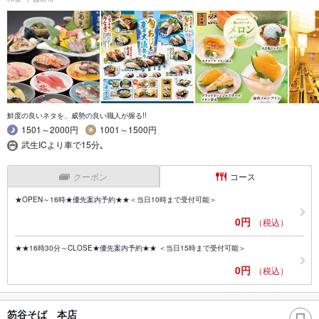
鮮度の良いネタを、威勢の良い職人が握る!!
1501～2000円
1001～1500円
武生ICより車で15分｡
クーポン
コース
★OPEN～16時★優先案内予約★★＜当日10時まで受付可能＞
0円
（税込）
★★16時30分～CLOSE★優先案内予約★★ ＜当日15時まで受付可能＞
0円
（税込）
笏谷そば 本店