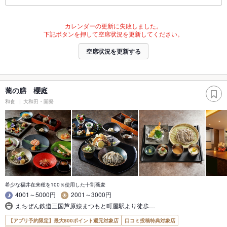
カレンダーの更新に失敗しました。
下記ボタンを押して空席状況を更新してください。
空席状況を更新する
蕎の膳 櫻庭
和食
大和田・開発
希少な福井在来種を100％使用した十割蕎麦
4001～5000円
2001～3000円
えちぜん鉄道三国芦原線まつもと町屋駅より徒歩…
【アプリ予約限定】最大800ポイント還元対象店
口コミ投稿特典対象店