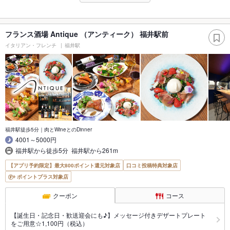
フランス酒場 Antique （アンティーク） 福井駅前
イタリアン・フレンチ
福井駅
福井駅徒歩5分｜肉とWineとのDinner
4001～5000円
福井駅から徒歩5分 福井駅から261m
【アプリ予約限定】最大800ポイント還元対象店
口コミ投稿特典対象店
ポイントプラス対象店
クーポン
コース
【誕生日・記念日・歓送迎会にも♪】メッセージ付きデザートプレート
をご用意☆1,100円（税込）