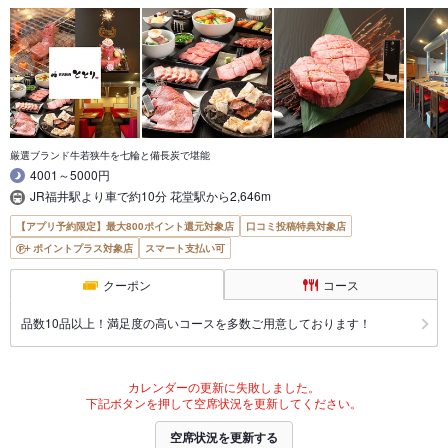
厳選ブランド牛若狭牛を七輪と備長炭で堪能
4001～5000円
JR福井駅より車で約10分 花堂駅から2,646m
【アプリ予約限定】最大800ポイント還元対象店
口コミ投稿特典対象店
ポイントプラス対象店
スマート支払い可
クーポン
コース
品数10品以上！満足度の高いコースを多数ご用意しております！
カレンダーの更新に失敗しました。
下記ボタンを押して空席状況を更新してください。
空席状況を更新する