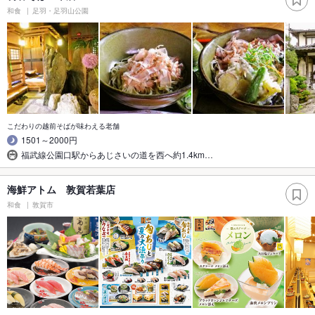
和食
足羽・足羽山公園
こだわりの越前そばが味わえる老舗
1501～2000円
福武線公園口駅からあじさいの道を西へ約1.4km…
海鮮アトム 敦賀若葉店
和食
敦賀市