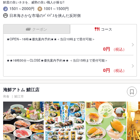
鮮度の良いネタを、威勢の良い職人が握る!!
1501～2000円
1001～1500円
日本海さかな市場のﾊﾞｲﾊﾟｽを挟んだ反対側
クーポン
コース
★OPEN～16時★優先案内予約★★＜当日10時まで受付可能＞
0円
（税込）
★★16時30分～CLOSE★優先案内予約★★ ＜当日15時まで受付可能＞
0円
（税込）
海鮮アトム 鯖江店
和食
鯖江市