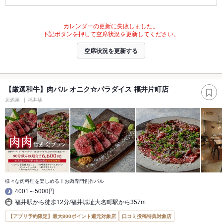
カレンダーの更新に失敗しました。
下記ボタンを押して空席状況を更新してください。
空席状況を更新する
【厳選和牛】肉バル オニク☆パラダイス 福井片町店
居酒屋
福井駅
様々な肉料理を楽しめる！お肉専門創作バル
4001～5000円
福井駅から徒歩12分/福井城址大名町駅から357m
【アプリ予約限定】最大800ポイント還元対象店
口コミ投稿特典対象店