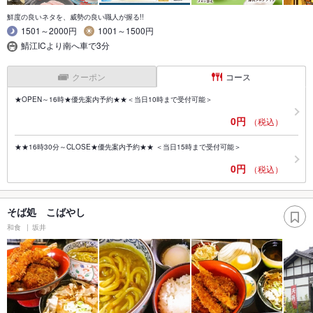
鮮度の良いネタを、威勢の良い職人が握る!!
1501～2000円
1001～1500円
鯖江ICより南へ車で3分
クーポン
コース
★OPEN～16時★優先案内予約★★＜当日10時まで受付可能＞
0円
（税込）
★★16時30分～CLOSE★優先案内予約★★ ＜当日15時まで受付可能＞
0円
（税込）
そば処 こばやし
和食
坂井