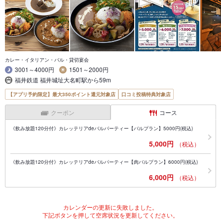
カレー・イタリアン・バル・貸切宴会
3001～4000円
1501～2000円
福井鉄道 福井城址大名町駅から59m
【アプリ予約限定】最大350ポイント還元対象店
口コミ投稿特典対象店
クーポン
コース
《飲み放題120分付》カレッテリアdeバルパーティー【バルプラン】5000円(税込)
5,000円
（税込）
《飲み放題120分付》カレッテリアdeバルパーティー【肉バルプラン】6000円(税込)
6,000円
（税込）
カレンダーの更新に失敗しました。
下記ボタンを押して空席状況を更新してください。