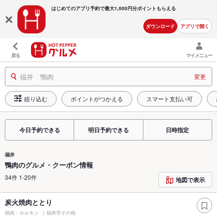
はじめてのアプリ予約で最大
1,000円分ポイントもらえる
ダウンロード
アプリで開く
戻る
マイメニュー
福井 鴨肉
変更
絞り込む
ポイントがつかえる
スマート支払い可
今日予約できる
明日予約できる
日時指定
福井
鴨肉のグルメ・クーポン情報
34件 1-20件
地図で表示
炭火焼肉ととり
焼肉・ホルモン
福井市その他