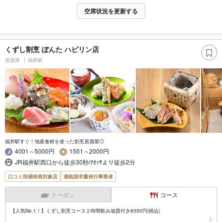
空席状況を更新する
くずし割烹 ぼんた ハピリン店
居酒屋
福井駅
福井駅すぐ！地産食材を使った割烹居酒屋◎
4001～5000円
1501～2000円
JR福井駅西口から徒歩30秒/ｱｵｯｻより徒歩2分
口コミ投稿特典対象店
適格請求書発行事業者
クーポン
コース
【人気No.1！】くずし割烹コース２時間飲み放題付き6050円(税込)