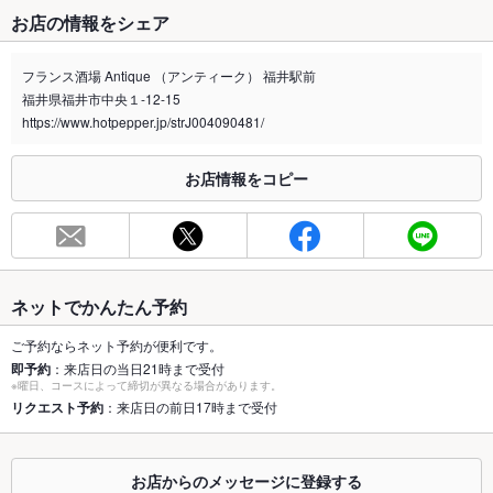
たばこ
お店の情報をシェア
禁煙・喫煙
全席禁煙
外に喫煙所あり
フランス酒場 Antique （アンティーク） 福井駅前
福井県福井市中央１-12-15
喫煙専用室
なし
https://www.hotpepper.jp/strJ004090481/
※2020年4月1日～受動喫煙対策に関する法律が施行されています。正しい情報はお店へお問い
合わせください。
お店情報をコピー
お席
総席数
31席
最大宴会収
33人
容人数
ネットでかんたん予約
個室
あり
ご予約ならネット予約が便利です。
即予約
：来店日の当日21時まで受付
※曜日、コースによって締切が異なる場合があります。
座敷
なし
リクエスト予約
：来店日の前日17時まで受付
掘りごたつ
なし
カウンター
あり
お店からのメッセージに登録する