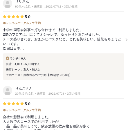
リリさん
60代～/女性・来店日：2026/07/12・3回の投稿
5.0
ホットペッパーグルメで予約
中学の同窓会幹事の打ち合わせで、利用しました。
2階のフロアは、広くてオシャレで、ゆったりと過ごせました。
チーズ盛り合わせ、おまかせパスタなど、どれも美味しい。値段もちょうど
いいです。
次回は日本…
ランチ | 6人
会計：4,001～5,000円/人
来店シーン：友人・知人と
予約コース：お席のみのご予約【席時間120分制】
りんごさん
20代後半/女性・来店日：2026/07/03・2回の投稿
5.0
ホットペッパーグルメで予約
会社の懇親会で利用しました。
大人数でのコースでの利用でしたが
一品一品が美味しくて、飲み放題の飲み物も種類が多く