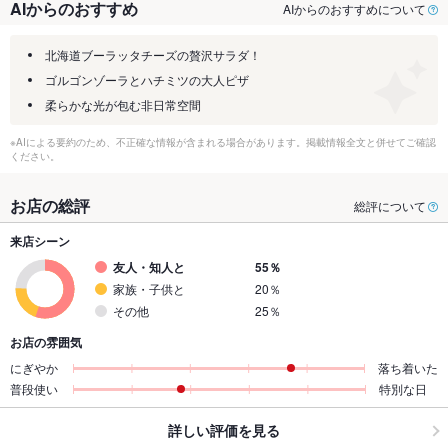
AIからのおすすめ
AIからのおすすめについて
北海道ブーラッタチーズの贅沢サラダ！
ゴルゴンゾーラとハチミツの大人ピザ
柔らかな光が包む非日常空間
※AIによる要約のため、不正確な情報が含まれる場合があります。掲載情報全文と併せてご確認
ください。
お店の総評
総評について
来店シーン
友人・知人と
55％
家族・子供と
20％
その他
25％
お店の雰囲気
にぎやか
落ち着いた
普段使い
特別な日
詳しい評価を見る