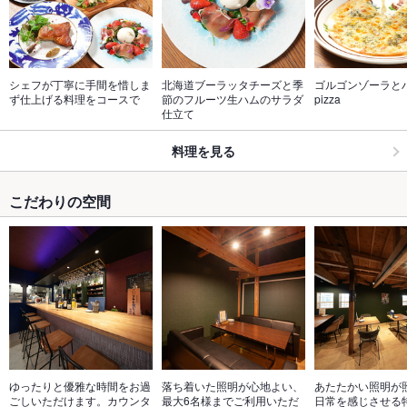
シェフが丁寧に手間を惜しま
北海道ブーラッタチーズと季
ゴルゴンゾーラと
ず仕上げる料理をコースで
節のフルーツ生ハムのサラダ
pizza
仕立て
料理を見る
こだわりの空間
ゆったりと優雅な時間をお過
落ち着いた照明が心地よい、
あたたかい照明が
ごしいただけます。カウンタ
最大6名様までご利用いただ
日常を感じさせる