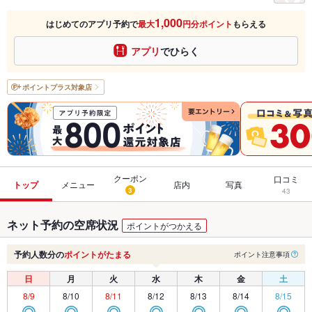
1,000
はじめてのアプリ予約で
最大
円分ポイント
もらえる
アプリ
でひらく
ポイントプラス
対象店
クーポン
口コミ
トップ
メニュー
店内
写真
3
43
ネット予約の空席状況
ポイントがつかえる
予約人数分の
ポイントがたまる
ポイント注意事項
日
月
火
水
木
金
土
8/9
8/10
8/11
8/12
8/13
8/14
8/15