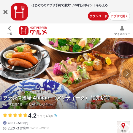
はじめてのアプリ予約で最大
1,000円分ポイントもらえる
ダウンロード
アプリで開く
一覧
マイメニュー
イタリアン・フレンチ | 福井駅 | 福井県
フランス酒場 Antique （アンティーク） 福井駅前
福井駅徒歩5分｜肉とWineとのDinner
4.2
43
口コミ
件
4001～5000円
ただいま営業中
14:00～23:30