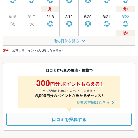
◎
◎
◎
◎
◎
◎
◎
8/16
8/17
8/18
8/19
8/20
8/21
8/22
休
休
◎
◎
◎
◎
◎
8/23
8/24
8/25
8/26
8/27
8/28
8/29
他の日付を見る
休
◎
◎
◎
◎
◎
◎
：通常よりポイントがお得にたまります
8/30
8/31
9/1
9/2
9/3
9/4
9/5
口コミ&写真の投稿・掲載で
休
◎
◎
◎
◎
◎
◎
9/6
9/7
9/8
9/9
9/10
9/11
9/12
休
◎
◎
◎
◎
◎
◎
口コミを投稿する