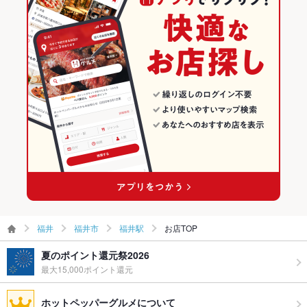
飲み放題
あり
福井市 × 居酒屋
福井 × フレンチ
福井駅のグルメランキング
食べ放題
なし
福井市 × 洋・和洋・各国料理・その他
福井 × 居酒屋
福井駅のイタリアン・フレンチランキング
お酒
ワイン充実
お子様連れ
お子様連れOK
福井駅 × 居酒屋
福井 × 洋・和洋・各国料理・その他
ウェディン
－
福井駅 × 洋・和洋・各国料理・その他
グパーティ
ー二次会
お祝い・サ
可
プライズ対
応
備考
－
福井
福井市
福井駅
お店TOP
夏のポイント還元祭2026
最大15,000ポイント還元
ホットペッパーグルメについて