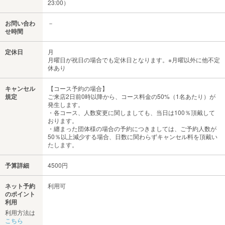
23:00）
お問い合わ
－
せ時間
定休日
月
月曜日が祝日の場合でも定休日となります。※月曜以外に他不定
休あり
キャンセル
【コース予約の場合】
規定
ご来店2日前0時以降から、コース料金の50%（1名あたり）が
発生します。
・各コース、人数変更に関しましても、当日は100％頂戴して
おります。
・纏まった団体様の場合の予約につきましては、ご予約人数が
50％以上減少する場合、日数に関わらずキャンセル料を頂戴い
たします。
予算詳細
4500円
ネット予約
利用可
のポイント
利用
利用方法は
こちら