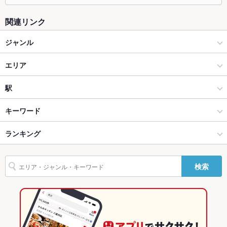
ソファー
なし
関連リンク
テラス席
なし
ジャンル
貸切
貸切可 ：（20人以下可）
イタリアン・フレンチ
エリア
設備
フレンチ
福井駅
駅
Wi-Fi
未確認
福井市 × イタリアン・フレンチ
福井駅 × イタリアン・フレンチ
福井駅
キーワード
バリアフリ
なし
ー
福井市 × フレンチ
福井駅 × フレンチ
ランキング
手羽先
エビ料理
ソーセージ
ステーキ
ハンバーグ
キッシュ
駐車場
なし ：近隣にコインパーキングあり。提携駐車場割引あり。
トリュフ
パテ
鴨肉
パスタ
カルボナーラ
ケーキ
デザート
福井駅 × イタリアン・フレンチ
福井駅 × 居酒屋
福井のグルメランキング
英語メニュ
あり
検索
アヒージョ
生ハム
チーズケーキ
ジェラート
ー
福井駅 × フレンチ
福井駅 × 洋・和洋・各国料理・その他
福井のイタリアン・フレンチランキング
その他設備
－
居酒屋
福井
福井市のグルメランキング
その他
洋・和洋・各国料理・その他
福井 × イタリアン・フレンチ
福井市のイタリアン・フレンチランキング