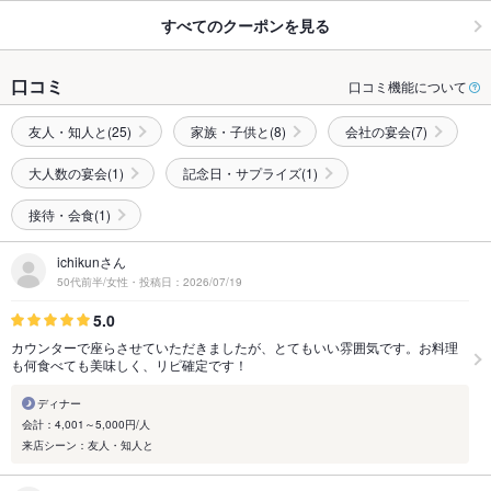
すべてのクーポンを見る
口コミ
口コミ機能について
友人・知人と(25)
家族・子供と(8)
会社の宴会(7)
大人数の宴会(1)
記念日・サプライズ(1)
接待・会食(1)
ichikunさん
50代前半/女性・投稿日：2026/07/19
5.0
カウンターで座らさせていただきましたが、とてもいい雰囲気です。お料理
も何食べても美味しく、リピ確定です！
ディナー
会計：4,001～5,000円/人
来店シーン：友人・知人と