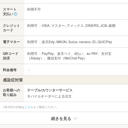
スマート
利用不可
支払い
クレジット
利用可 ：VISA､マスター､アメックス､DINERS､JCB､銀聯
カード
電子マネー
利用可 ：楽天Edy､WAON､Suica､nanaco､iD､QUICPay
QRコード
利用可 ：PayPay、楽天ペイ、d払い、au PAY、支付宝
決済
（Alipay）、微信支付（WeChat Pay）
料金備考
－
感染症対策
お客様への
テーブル/カウンターサービス
取り組み
モバイルオーダーによる注文
※各項目の詳細は
こちら
をご確認ください。
続きを見る