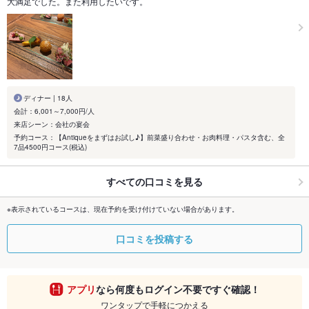
大満足でした。また利用したいです。
ディナー | 18人
会計：6,001～7,000円/人
来店シーン：会社の宴会
予約コース：【Antiqueをまずはお試し♪】前菜盛り合わせ・お肉料理・パスタ含む、全
7品4500円コース(税込)
すべての口コミを見る
※表示されているコースは、現在予約を受け付けていない場合があります。
口コミを投稿する
アプリ
なら何度もログイン不要ですぐ確認！
ワンタップで手軽につかえる