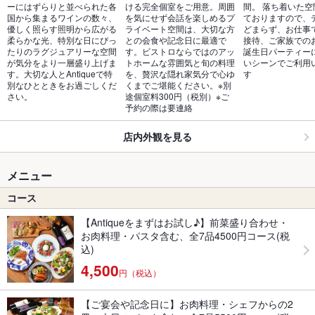
ーにはずらりと並べられた各
ける完全個室をご用意。周囲
間。 落ち着いた空
国から集まるワインの数々、
を気にせず会話を楽しめるプ
ておりますので、
優しく照らす照明から広がる
ライベート空間は、大切な方
どまらず、お仕事
柔らかな光、特別な日にぴっ
との会食や記念日に最適で
接待、ご家族での
たりのラグジュアリーな空間
す。ビストロならではのアッ
誕生日パーティー
が気分をより一層盛り上げま
トホームな雰囲気と旬の料理
いシーンでご利用
す。大切な人とAntiqueで特
を、贅沢な隠れ家気分で心ゆ
す
別なひとときをお過ごしくだ
くまでご堪能ください。※別
さい。
途個室料300円（税別）※ご
予約の際は要連絡
店内外観を見る
メニュー
コース
【Antiqueをまずはお試し♪】前菜盛り合わせ・
お肉料理・パスタ含む、全7品4500円コース(税
込)
4,500
円（税込）
【ご宴会や記念日に】お肉料理・シェフからの2