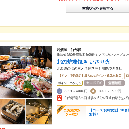
空席状況を更新する
居酒屋｜仙台駅
仙台/仙台駅/居酒屋/和食/海鮮/ジンギスカン/スープカレ
北の炉端焼き いさり火
北海道の海の幸と名物料理を堪能できる店
【アプリ予約限定】最大800ポイント還元対象店
口
ポイントつかえる
3001～4000円
1001～1500円
仙台駅南2出口徒歩約5分/JR仙台駅徒歩
【コース予約限定】10名
無料！