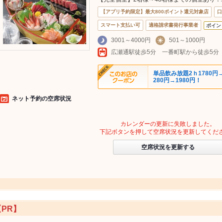
【アプリ予約限定】最大800ポイント還元対象店
口
スマート支払い可
適格請求書発行事業者
ポイン
3001～4000円
501～1000円
単品飲み放題2ｈ1780円
280円→1980円！
ネット予約の空席状況
カレンダーの更新に失敗しました。
下記ボタンを押して空席状況を更新してくだ
空席状況を更新する
【PR】