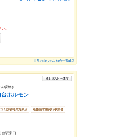
さい。
世界の山ちゃん 仙台一番町店
とん/炭焼き
 仙台ホルモン
コミ投稿特典対象店
適格請求書発行事業者
線仙台駅東口