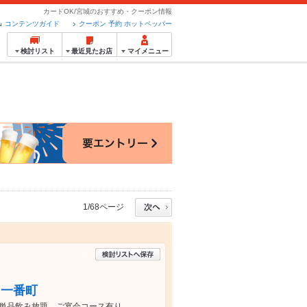
カードOK/宮城のおすすめ・クーポン情報
コンテンツガイド
クーポン 予約 ホットペッパー
検討リスト
最近見たお店
マイメニュー
1/68ページ
台一番町
！単品飲み放題、ご宴会コース有り