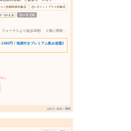
コミ投稿特典対象店
ポイントプラス対象店
トつかえる
広瀬通駅徒歩5分 一番町駅から徒歩5分 フォーラスより徒歩30秒 １階に喫茶店SMOKIST COFFEEさんのビル5階
→1480円！地酒付きプレミアム飲み放題2
さい。
はれた 仙台一番町