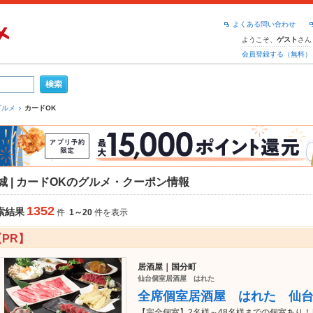
よくある問い合わせ
ようこそ、
さん
ゲスト
会員登録する（無料）
グルメ
カードOK
城 | カードOKのグルメ・クーポン情報
1352
索結果
件
1～20
件を表示
【PR】
居酒屋｜国分町
仙台個室居酒屋 はれた
全席個室居酒屋 はれた 仙
【完全個室】2名様～48名様までの個室あり