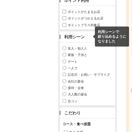
ポイント利用
ポイントがたまるお店
ポイントがつかえるお店
ポイントプラス対象店
利用シーンで
利用シーン
絞り込めるように
なりました
友人・知人と
家族・子供と
デート
一人で
記念日・お祝い・サプライズ
会社の宴会
接待・会食
大人数の宴会
合コン
こだわり
コース・食べ放題