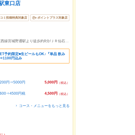
仙台駅東口店
コミ投稿特典対象店
ポイントプラス対象店
ＪＲ仙台駅より徒歩約5分/仙台市地下鉄東西線宮城野通駅より徒歩約8分/ＪＲ仙石線榴ケ岡駅より徒歩約18分
NET予約限定■生ビールもOK♪『単品 飲み
⇒1100円込み
00円⇒5000円
5,000円
（税込）
00⇒4500円税
4,500円
（税込）
コース・メニューをもっと見る
さい。