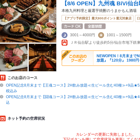
【8/6 OPEN】九州魂 BiVi
本格九州料理と厳選芋焼酎のうまかもん酒場
【アプリ予約限定】最大800ポイント還元対象店
口
3001～4000円
1001～1500円
NEWOPEN！8月末まで
放題』『120分』 1980円
このお店のコース
OPEN記念8月末まで【王魂コース】2H飲み放題≪生ビール含む40種≫+9品★52
税込み
OPEN記念8月末まで【闘魂コース】2H飲み放題≪生ビール含む40種≫+9品★46
込
ネット予約の空席状況
カレンダーの更新に失敗しました。
下記ボタンを押して空席状況を更新してくだ