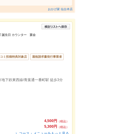
おかげ家 仙台本店
町 誕生日 カウンター 宴会
コミ投稿特典対象店
適格請求書発行事業者
市地下鉄東西線/青葉通一番町駅 徒歩3分
4,500円
（税込）
5,300円
（税込）
コース・メニューをもっと見る