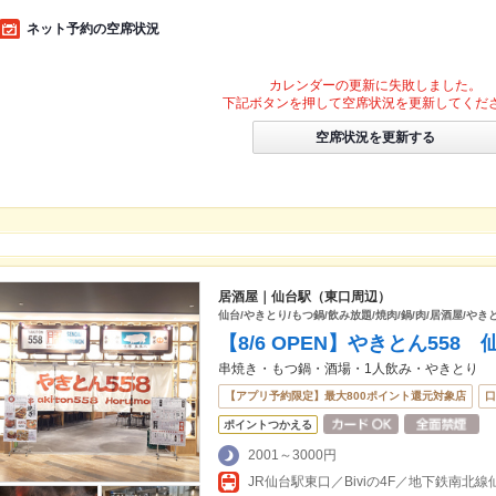
ネット予約の空席状況
カレンダーの更新に失敗しました。
下記ボタンを押して空席状況を更新してくだ
空席状況を更新する
居酒屋｜仙台駅（東口周辺）
仙台/やきとり/もつ鍋/飲み放題/焼肉/鍋/肉/居酒屋/やき
【8/6 OPEN】やきとん558
串焼き・もつ鍋・酒場・1人飲み・やきとり
【アプリ予約限定】最大800ポイント還元対象店
口
ポイントつかえる
2001～3000円
JR仙台駅東口／Biviの4F／地下鉄南北