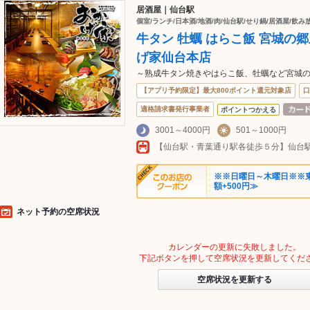
居酒屋｜仙台駅
個室/ランチ/日本酒/地酒/肉/仙台駅/せり鍋/居酒屋/飲み
牛タン 牡蠣 はらこ飯 宮城の
げ家仙台本店
～熟成牛タン焼きやはらこ飯、牡蠣など宮城の
【アプリ予約限定】最大800ポイント還元対象店
口
適格請求書発行事業者
ポイントつかえる
3001～4000円
501～1000円
※※日曜日～木曜日※※東
額+500円≫
ネット予約の空席状況
カレンダーの更新に失敗しました。
下記ボタンを押して空席状況を更新してくだ
空席状況を更新する