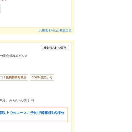
九州魂 BiVi仙台駅東口店
ー/宴会/北海道グルメ
コミ投稿特典対象店
COIN+支払い可
約8分。みらいん横丁内
様以上でのコースご予約で幹事様1名様分