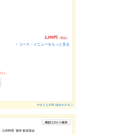
2,200円
（税込）
コース・メニューをもっと見る
さい。
やきとん558 仙台ホルモン
し 九州料理 接待 歓送迎会