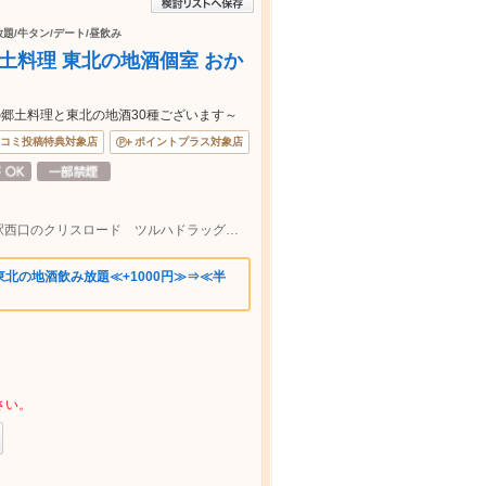
放題/牛タン/デート/昼飲み
郷土料理 東北の地酒個室 おか
郷土料理と東北の地酒30種ございます～
コミ投稿特典対象店
ポイントプラス対象店
【仙台駅・青葉通り駅各徒歩５分】仙台駅西口のクリスロード ツルハドラッグのビル地下１階【テイクアウトOK】
北の地酒飲み放題≪+1000円≫⇒≪半
さい。