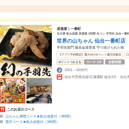
居酒屋｜一番町
名古屋 飲み放題 居酒屋 3時間 合コン 手羽先 仙台一番
世界の山ちゃん 仙台一番町店
手羽先部門 最高金賞受賞 守り続けられた味
【アプリ予約限定】最大800ポイント還元対象店
口
ポイントつかえる
2001～3000円
仙台市営南北線/広瀬通駅 徒歩3分・仙台
このお店のコース
山ちゃん満喫コース★飲み放題付（3時間）
贅沢コース★飲み放題付（3時間）