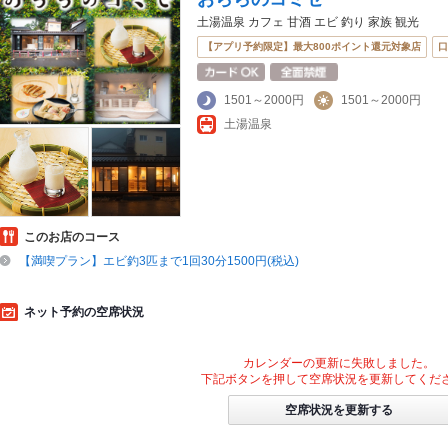
土湯温泉 カフェ 甘酒 エビ 釣り 家族 観光
【アプリ予約限定】最大800ポイント還元対象店
口
1501～2000円
1501～2000円
土湯温泉
このお店のコース
【満喫プラン】エビ釣3匹まで1回30分1500円(税込)
ネット予約の空席状況
カレンダーの更新に失敗しました。
下記ボタンを押して空席状況を更新してくだ
空席状況を更新する