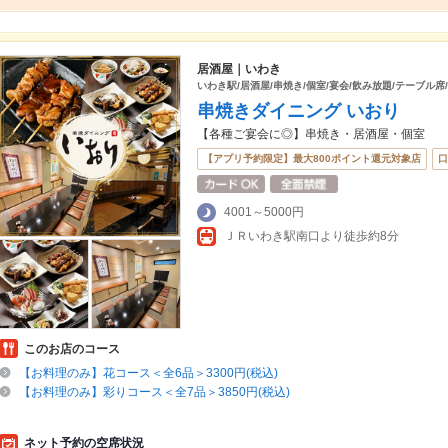
居酒屋｜いわき
いわき駅/居酒屋/串焼き/個室/宴会/飲み放題/テーブル席
串焼きダイニング いおり
【各種ご宴会に◎】串焼き・居酒屋・個室
【アプリ予約限定】最大800ポイント還元対象店
口
4001～5000円
ＪＲいわき駅南口より徒歩約8分
このお店のコース
【お料理のみ】花コース＜全6品＞3300円(税込)
【お料理のみ】彩りコース＜全7品＞3850円(税込)
ネット予約の空席状況