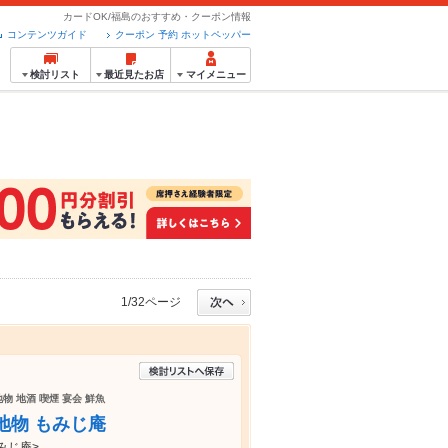
カードOK/福島のおすすめ・クーポン情報
コンテンツガイド
クーポン 予約 ホットペッパー
検討リスト
最近見たお店
マイメニュー
1/32ページ
物 地酒 喫煙 宴会 鮮魚
地物 もみじ庵
みじ庵>