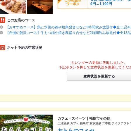
9円→1,100円
このお店のコース
【おすすめコース】鶏と水菜の鍋や焼鳥盛合せなど2時間飲み放題付◆全11品400
【自慢の贅沢コース】牛もつ鍋や焼き鳥盛り合せなど2時間飲み放題付◆全13品50
ネット予約の空席状況
カレンダーの更新に失敗しました。
下記ボタンを押して空席状況を更新してくだ
空席状況を更新する
カフェ・スイーツ｜福島市その他
土湯温泉 カフェ 福島市 飯坂温泉 二本松 テイクアウト 
おららのコミセ