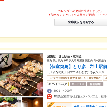
カレンダーの更新に失敗しました。
下記ボタンを押して空席状況を更新してくだ
空席状況を更新する
居酒屋｜郡山駅前・駅周辺
福島 郡山 焼鳥 串焼 炭火焼 居酒屋 個室 肉 日本酒 接待
【個室焼鳥】とり彦 郡山駅
【上質な時間】個室で楽しむ手打ち炭火串焼
【アプリ予約限定】最大800ポイント還元対象店
口
ポイントつかえる
3001～4000円
JR郡山(福島)駅北口(エスパル口)より徒歩
★日-木の限定★ 生ビール