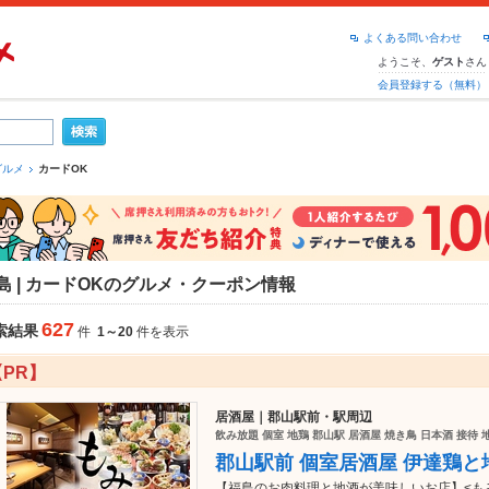
よくある問い合わせ
ようこそ、
さん
ゲスト
会員登録する（無料）
グルメ
カードOK
島 | カードOKのグルメ・クーポン情報
627
索結果
件
1～20
件を表示
【PR】
居酒屋｜郡山駅前・駅周辺
飲み放題 個室 地鶏 郡山駅 居酒屋 焼き鳥 日本酒 接待 地
郡山駅前 個室居酒屋 伊達鶏と
【福島のお肉料理と地酒が美味しいお店】<も