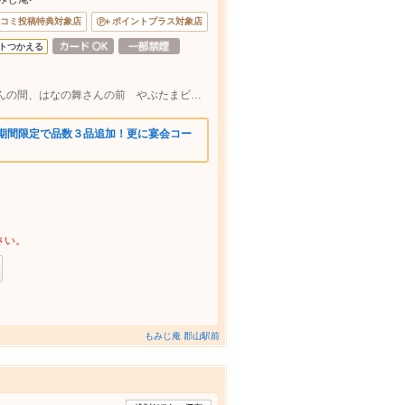
コミ投稿特典対象店
ポイントプラス対象店
トつかえる
駅前アーケード内・凛々亭さんとAIKAさんの間、はなの舞さんの前 やぶたまビル1階
 期間限定で品数３品追加！更に宴会コー
さい。
もみじ庵 郡山駅前