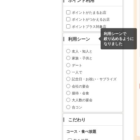
ポイント利用
ポイントがたまるお店
ポイントがつかえるお店
ポイントプラス対象店
利用シーンで
利用シーン
絞り込めるように
なりました
友人・知人と
家族・子供と
デート
一人で
記念日・お祝い・サプライズ
会社の宴会
接待・会食
大人数の宴会
合コン
こだわり
コース・食べ放題