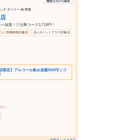
ンチ ディナー 肉 野菜
泉店
べ放題！三元豚コース3,718円！
コミ投稿特典対象店
ポイントプラス対象店
店限定】アルコール飲み放題500円/ソフ
円
さい。
温野菜 いわき泉店