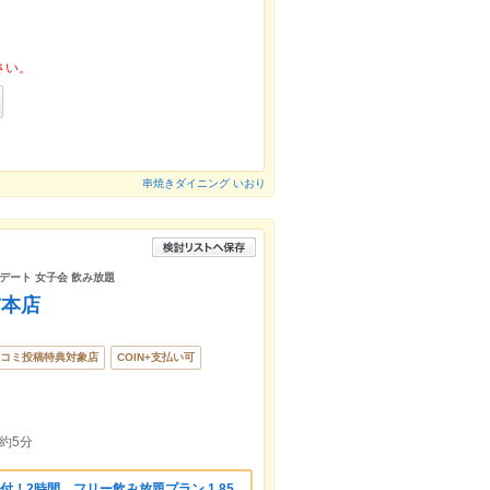
さい。
串焼きダイニング いおり
 デート 女子会 飲み放題
前本店
コミ投稿特典対象店
COIN+支払い可
約5分
付！2時間 フリー飲み放題プラン 1,85