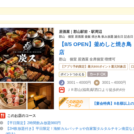
居酒屋｜郡山駅前・駅周辺
郡山 個室 居酒屋 釜飯 焼き鳥 飲み放題 誕生日 記念日
【8/5 OPEN】釜めしと焼
店
郡山 個室 居酒屋 全席個室 喫煙可
【アプリ予約限定】最大800ポイント還元対象店
口
ポイントつかえる
3001～4000円
3001～4000円
ＪＲ郡山(福島)駅西口より徒歩約4分
【宴会特典】8名様以上
このお店のコース
【平日限定】2時間飲み放題980円
【2H飲放題付き】平日限定！海鮮カルパッチョや自家製タルタルチキン南蛮など7