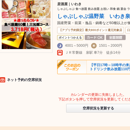
居酒屋｜いわき
しゃぶしゃぶ 食べ放題 飲み放題 お祝い 和食 鍋 宴会 ラ
しゃぶしゃぶ温野菜 いわき
国産野菜・前菜・逸品・鍋肴など60種以上が食
【アプリ予約限定】最大800ポイント還元対象店
口
ポイントつかえる
4001～5000円
1501～2000円
ＪＲ常磐線 泉駅 車7分 徒歩14分
【平日17時～18時半の来
トドリンク飲み放題110
ネット予約の空席状況
カレンダーの更新に失敗しました。
下記ボタンを押して空席状況を更新してくだ
空席状況を更新する