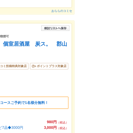
おららのコミセ
 喫煙可
き鳥 個室居酒屋 炭ス。 郡山
コミ投稿特典対象店
ポイントプラス対象店
のコースご予約で1名様分無料！
980円
（税込）
品◆3000円
3,000円
（税込）