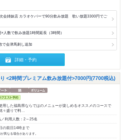
次会姉妹店 カラオケバーで90分飲み放題 歌い放題3300円でご
円×人数で飲み放題1時間延長（3時間）
数で会津馬刺し追加
詳細・予約
<2時間プレミアム飲み放題付>7000円(7700税込)
使用した福島県ならではのメニューが楽しめるオススメのコースで
銘々盛りで料…
／利用人数：2～25名
日の前日14時まで
切が異なる場合があります。