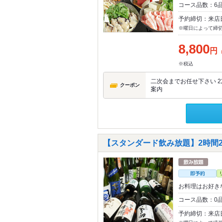
コース品数：6品
予約締切：来店
※曜日によって締
8,800
円
※税込
二次会までお任せ下さい 2
クーポン
案内
【スタンダード飲み放題】2時間2,
お料理はお好き
コース品数：0品
予約締切：来店