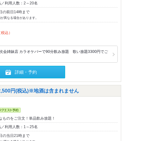
／利用人数：2～20名
日の前日14時まで
切が異なる場合があります。
（税込）
次会姉妹店 カラオケバーで90分飲み放題 歌い放題3300円でご
詳細・予約
500円(税込)※地酒は含まれません
なものをご注文！単品飲み放題！
／利用人数：1～25名
日の当日21時まで