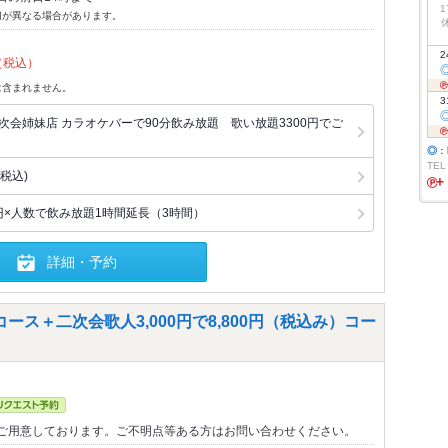
1
切が異なる場合があります。
2
（税込）
は含まれません。
3
次会姉妹店 カラオケバーで90分飲み放題 歌い放題3300円でご
◎
：
TEL
(税込)
円×人数で飲み放題1時間延長（3時間）
詳細・予約
コース＋二次会歌人3,000円で8,800円（税込み）コー
ご用意しております。ご不明点等ある方はお問い合わせください。