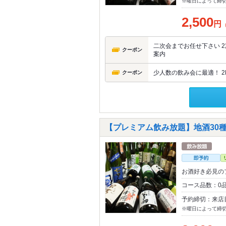
※曜日によって締
2,500
円
二次会までお任せ下さい 2
クーポン
案内
少人数の飲み会に最適！ 2
クーポン
【プレミアム飲み放題】地酒30種も
お酒好き必見の
コース品数：0品
予約締切：来店
※曜日によって締