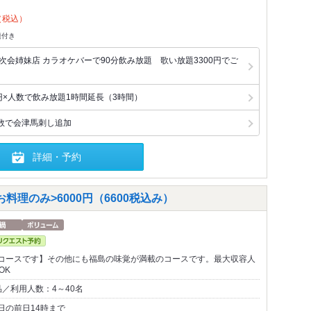
（税込）
題付き
次会姉妹店 カラオケバーで90分飲み放題 歌い放題3300円でご
円×人数で飲み放題1時間延長（3時間）
数で会津馬刺し追加
詳細・予約
理のみ>6000円（6600税込み）
コースです】その他にも福島の味覚が満載のコースです。最大収容人
OK
／利用人数：4～40名
日の前日14時まで