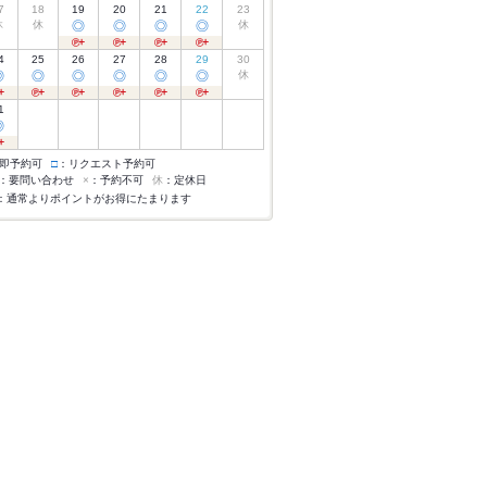
7
18
19
20
21
22
23
休
休
◎
◎
◎
◎
休
4
25
26
27
28
29
30
◎
◎
◎
◎
◎
◎
休
1
◎
即予約可
□
：リクエスト予約可
：要問い合わせ
×
：予約不可
休
：定休日
：通常よりポイントがお得にたまります