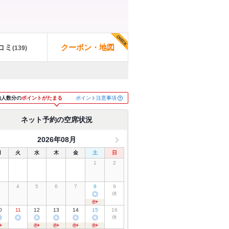
コミ
クーポン・地図
(
139
)
ポイント注意事項
約人数分の
ポイントがたまる
ネット予約の空席状況
2026年08月
月
火
水
木
金
土
日
1
2
3
4
5
6
7
8
9
◎
休
0
11
12
13
14
15
16
◎
◎
◎
◎
◎
◎
休