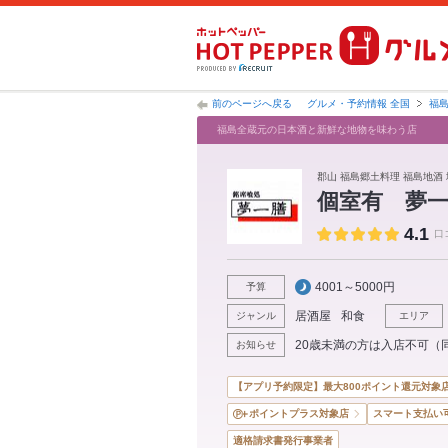
前のページへ戻る
グルメ・予約情報 全国
福
福島全蔵元の日本酒と新鮮な地物を味わう店
郡山 福島郷土料理 福島地酒 
個室有 夢
4.1
口
4001～5000円
予算
居酒屋
和食
ジャンル
エリア
20歳未満の方は入店不可（
お知らせ
【アプリ予約限定】最大800ポイント還元対象
ポイントプラス対象店
スマート支払い
適格請求書発行事業者