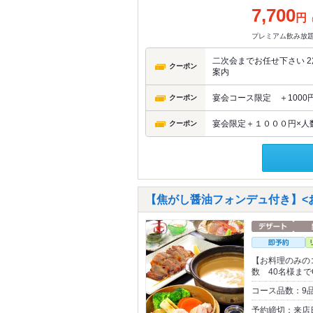
7,700
円
プレミアム飲み放
二次会までお任せ下さい 2
クーポン
案内
宴会コース限定 ＋1000
クーポン
宴会限定＋１０００円×人
クーポン
【焦がし醤油フォンデュ付き】<お料
【お料理のみの
数 40名様まで
コース品数：9品
予約締切：来店