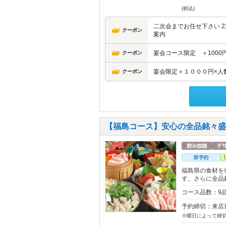
(税込)
二次会までお任せ下さい 2
クーポン
案内
宴会コース限定 ＋1000
クーポン
宴会限定＋１０００円×人
クーポン
【福島コース】安心の全品銘々盛り 
福島県の食材を
す。さらに全品
コース品数：9品
予約締切：来店
※曜日によって締