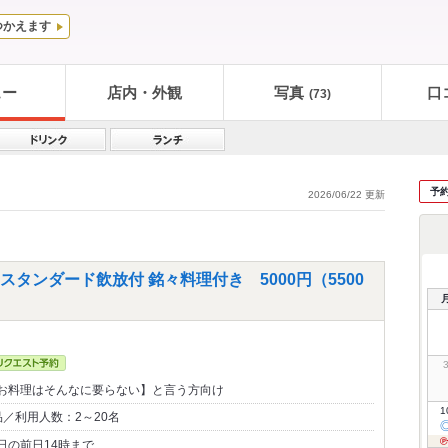
つかえます
ュー
店内・外観
写真
口
(73)
予
2026/06/22 更新
タンダード飲放付 銘々料理付き 5000円（5500
お料理はそんなに要らない】と言う方向け
1
／利用人数：2～20名
日の前日14時まで