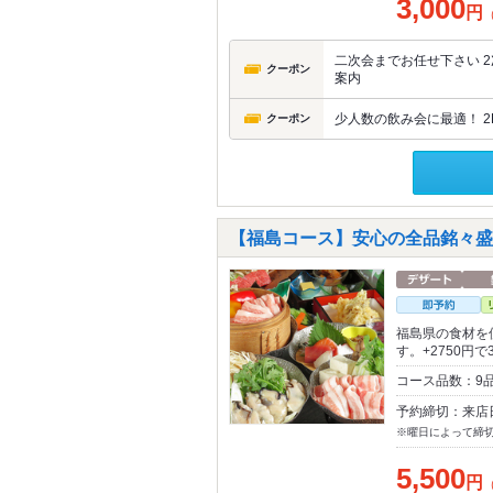
3,000
円
二次会までお任せ下さい 2
クーポン
案内
少人数の飲み会に最適！ 2
クーポン
【福島コース】安心の全品銘々盛り
福島県の食材を
す。+2750円で
コース品数：9品
予約締切：来店
※曜日によって締
5,500
円