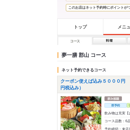
このお店はネット予約時にポイントが
トップ
メニ
夢一膳 郡山 コース
ネット予約できるコース
クーポン使えば込み５０００円 ス
円税込み）
飲み物は充実【
コース品数：6品
予約締切：来店