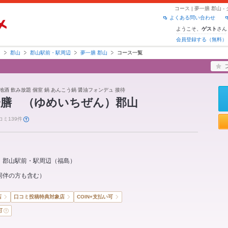
コース | 夢一膳 郡山
よくある問い合わせ
ようこそ、
さん
ゲスト
会員登録する（無料）
島
郡山
郡山駅前・駅周辺
夢一膳 郡山
コース一覧
地酒 飲み放題 個室 鍋 あんこう鍋 醤油フォンデュ 接待
一膳 （ゆめいちぜん）郡山
コミ139件
郡山駅前・駅周辺
（
福島
）
同伴の方も含む）
店
口コミ投稿特典対象店
COIN+支払い可
可