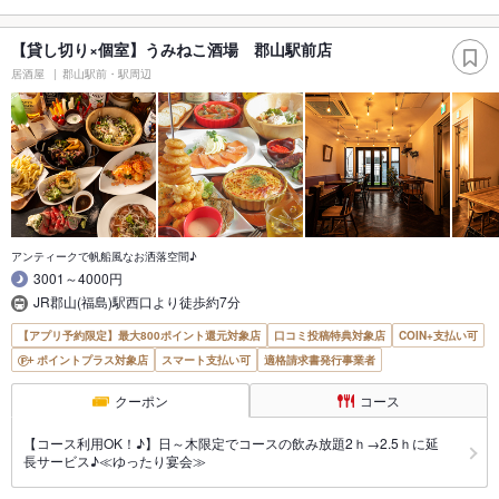
【貸し切り×個室】うみねこ酒場 郡山駅前店
居酒屋
郡山駅前・駅周辺
アンティークで帆船風なお洒落空間♪
3001～4000円
JR郡山(福島)駅西口より徒歩約7分
【アプリ予約限定】最大800ポイント還元対象店
口コミ投稿特典対象店
COIN+支払い可
ポイントプラス対象店
スマート支払い可
適格請求書発行事業者
クーポン
コース
【コース利用OK！♪】日～木限定でコースの飲み放題2ｈ→2.5ｈに延
長サービス♪≪ゆったり宴会≫