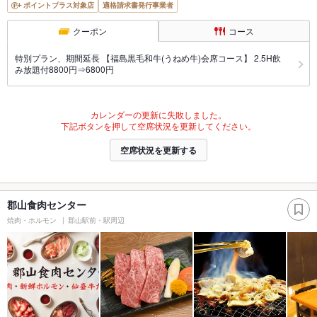
ポイントプラス対象店
適格請求書発行事業者
クーポン
コース
特別プラン、期間延長 【福島黒毛和牛(うねめ牛)会席コース】 2.5H飲
み放題付8800円⇒6800円
カレンダーの更新に失敗しました。
下記ボタンを押して空席状況を更新してください。
空席状況を更新する
郡山食肉センター
焼肉・ホルモン
郡山駅前・駅周辺