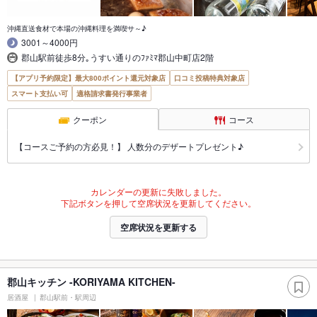
沖縄直送食材で本場の沖縄料理を満喫サ～♪
3001～4000円
郡山駅前徒歩8分｡うすい通りのﾌｧﾐﾏ郡山中町店2階
【アプリ予約限定】最大800ポイント還元対象店
口コミ投稿特典対象店
スマート支払い可
適格請求書発行事業者
クーポン
コース
【コースご予約の方必見！】 人数分のデザートプレゼント♪
カレンダーの更新に失敗しました。
下記ボタンを押して空席状況を更新してください。
空席状況を更新する
郡山キッチン -KORIYAMA KITCHEN-
居酒屋
郡山駅前・駅周辺