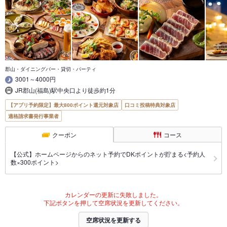
郡山・ダイニングバー・貸切・パーティ
3001～4000円
JR郡山(福島)駅中央口より徒歩約1分
【アプリ予約限定】最大800ポイント還元対象店
口コミ投稿特典対象店
適格請求書発行事業者
クーポン
コース
【公式】ホームページからのネット予約でDKポイントが貯まる<予約人
数×300ポイント>
カレンダーの更新に失敗しました。
下記ボタンを押して空席状況を更新してください。
空席状況を更新する