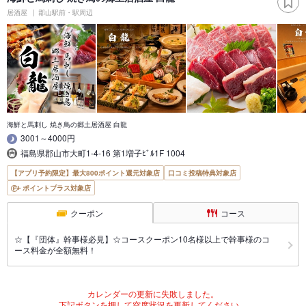
居酒屋
郡山駅前・駅周辺
海鮮と馬刺し 焼き鳥の郷土居酒屋 白龍
3001～4000円
福島県郡山市大町1-4-16 第1増子ﾋﾞﾙ1F 1004
【アプリ予約限定】最大800ポイント還元対象店
口コミ投稿特典対象店
ポイントプラス対象店
クーポン
コース
☆【『団体』幹事様必見】☆コースクーポン10名様以上で幹事様のコ
ース料金が全額無料！
カレンダーの更新に失敗しました。
下記ボタンを押して空席状況を更新してください。