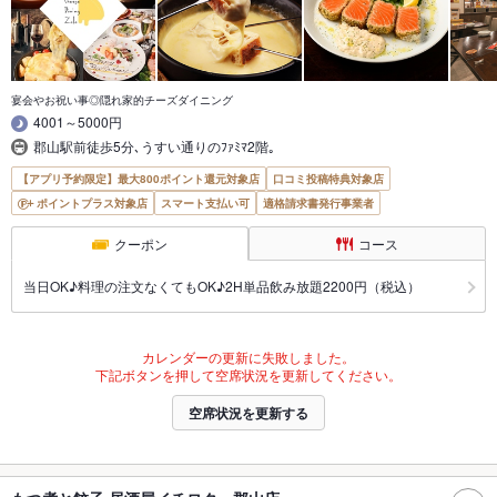
宴会やお祝い事◎隠れ家的チーズダイニング
4001～5000円
郡山駅前徒歩5分､うすい通りのﾌｧﾐﾏ2階｡
【アプリ予約限定】最大800ポイント還元対象店
口コミ投稿特典対象店
ポイントプラス対象店
スマート支払い可
適格請求書発行事業者
クーポン
コース
当日OK♪料理の注文なくてもOK♪2H単品飲み放題2200円（税込）
カレンダーの更新に失敗しました。
下記ボタンを押して空席状況を更新してください。
空席状況を更新する