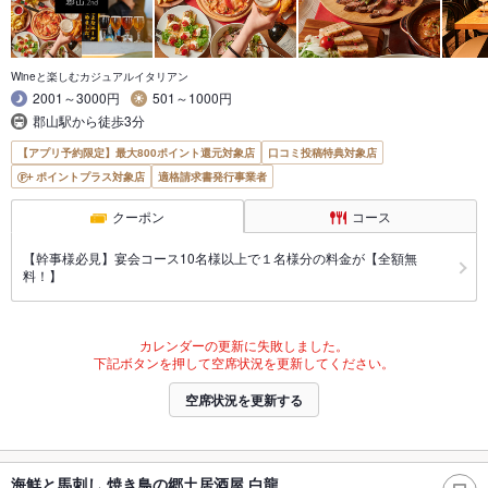
Wineと楽しむカジュアルイタリアン
2001～3000円
501～1000円
郡山駅から徒歩3分
【アプリ予約限定】最大800ポイント還元対象店
口コミ投稿特典対象店
ポイントプラス対象店
適格請求書発行事業者
クーポン
コース
【幹事様必見】宴会コース10名様以上で１名様分の料金が【全額無
料！】
カレンダーの更新に失敗しました。
下記ボタンを押して空席状況を更新してください。
空席状況を更新する
海鮮と馬刺し 焼き鳥の郷土居酒屋 白龍