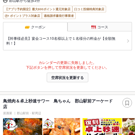
郡山駅から徒歩3分
【アプリ予約限定】最大800ポイント還元対象店
口コミ投稿特典対象店
ポイントプラス対象店
適格請求書発行事業者
クーポン
コース
【幹事様必見】宴会コース10名様以上で１名様分の料金が【全額無
料！】
カレンダーの更新に失敗しました。
下記ボタンを押して空席状況を更新してください。
空席状況を更新する
鳥焼肉＆卓上秒速サワー 鳥ちゃん 郡山駅前アーケード
店
居酒屋
郡山駅前・駅周辺