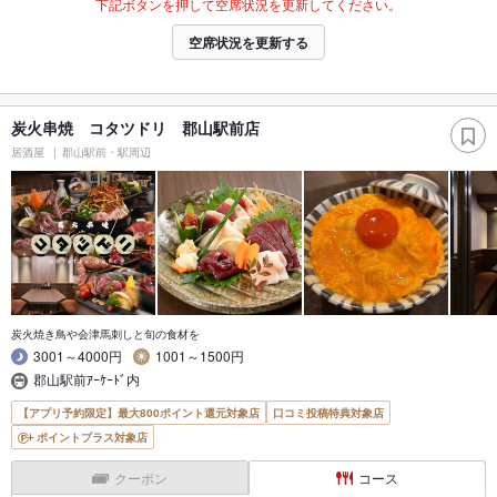
下記ボタンを押して空席状況を更新してください。
空席状況を更新する
炭火串焼 コタツドリ 郡山駅前店
居酒屋
郡山駅前・駅周辺
炭火焼き鳥や会津馬刺しと旬の食材を
3001～4000円
1001～1500円
郡山駅前ｱｰｹｰﾄﾞ内
【アプリ予約限定】最大800ポイント還元対象店
口コミ投稿特典対象店
ポイントプラス対象店
クーポン
コース