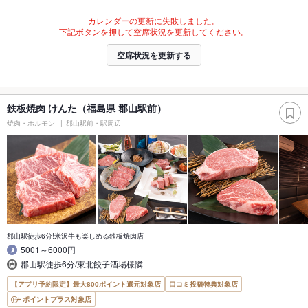
カレンダーの更新に失敗しました。
下記ボタンを押して空席状況を更新してください。
空席状況を更新する
鉄板焼肉 けんた（福島県 郡山駅前）
焼肉・ホルモン
郡山駅前・駅周辺
郡山駅徒歩6分!米沢牛も楽しめる鉄板焼肉店
5001～6000円
郡山駅徒歩6分/東北餃子酒場様隣
【アプリ予約限定】最大800ポイント還元対象店
口コミ投稿特典対象店
ポイントプラス対象店