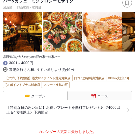
バー&カフェ ミクソロジーモザイク
居酒屋
郡山駅前・駅周辺
雰囲気◎な大人のための隠れ家一軒家バー
3001～4000円
常陽銀行さん横､うすい通りより徒歩1分
【アプリ予約限定】最大800ポイント還元対象店
口コミ投稿特典対象店
COIN+支払い可
ポイントプラス対象店
スマート支払い可
クーポン
コース
【特別な日の思い出に】お祝いプレートを無料プレゼント♪ 《\4000以
上＆4名様以上》予約限定
カレンダーの更新に失敗しました。