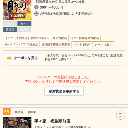
【福島駅徒歩3分】飲み放題コース多数！
3001～4000円
JR福島(福島)駅東口より徒歩約3分
個室
カード
禁煙席
喫煙席
【アプリ予約限定】最大800ポイント還元対象店
口コミ投稿特典対象店
ポイントプラス対象店
適格請求書発行事業者
ネット予約可
クーポンあり
【祝3周年】 宴会コース4500円以上で 8名様ごとに飲み放題
クーポンを見る
料金1500円無料！！
カレンダーの更新に失敗しました。
下記ボタンを押して空席状況を更新してください。
空席状況を更新する
PR
居酒屋
福島駅
寧々家 福島駅前店
人気メニュー+飲放付コース3980円(税込)～!