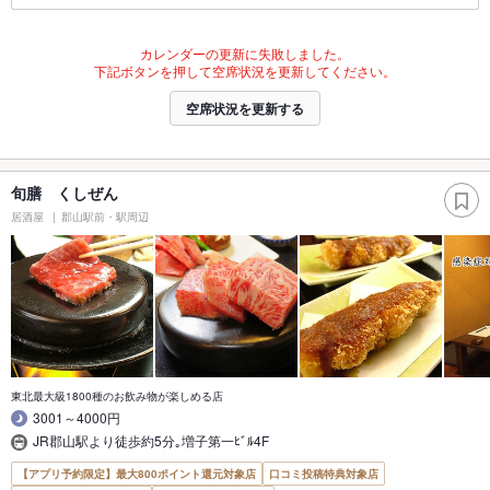
カレンダーの更新に失敗しました。
下記ボタンを押して空席状況を更新してください。
空席状況を更新する
旬膳 くしぜん
居酒屋
郡山駅前・駅周辺
東北最大級1800種のお飲み物が楽しめる店
3001～4000円
JR郡山駅より徒歩約5分｡増子第一ﾋﾞﾙ4F
【アプリ予約限定】最大800ポイント還元対象店
口コミ投稿特典対象店