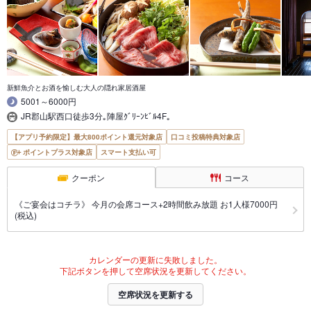
新鮮魚介とお酒を愉しむ大人の隠れ家居酒屋
5001～6000円
JR郡山駅西口徒歩3分｡陣屋ｸﾞﾘｰﾝﾋﾞﾙ4F｡
【アプリ予約限定】最大800ポイント還元対象店
口コミ投稿特典対象店
ポイントプラス対象店
スマート支払い可
クーポン
コース
《ご宴会はコチラ》 今月の会席コース+2時間飲み放題 お1人様7000円
(税込)
カレンダーの更新に失敗しました。
下記ボタンを押して空席状況を更新してください。
空席状況を更新する