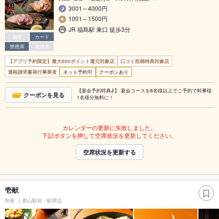
3001～4000円
1001～1500円
JR 福島駅 東口 徒歩3分
個室
カード
禁煙席
喫煙席
【アプリ予約限定】最大800ポイント還元対象店
口コミ投稿特典対象店
適格請求書発行事業者
ネット予約可
クーポンあり
【宴会予約特典♪】 宴会コースを8名様以上でご予約で幹事様
クーポンを見る
1名様分無料に！
カレンダーの更新に失敗しました。
下記ボタンを押して空席状況を更新してください。
空席状況を更新する
壱献
和食
郡山駅前・駅周辺