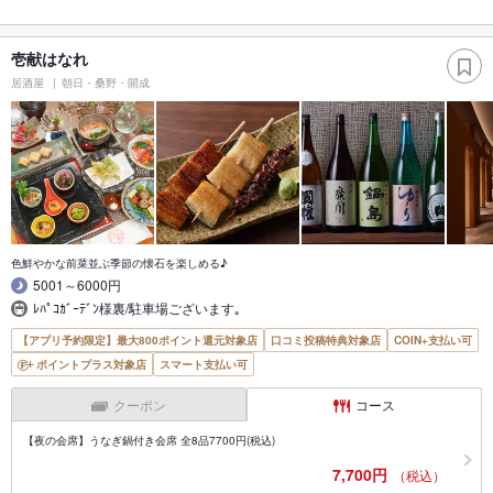
壱献はなれ
居酒屋
朝日・桑野・開成
色鮮やかな前菜並ぶ季節の懐石を楽しめる♪
5001～6000円
ﾚﾊﾟｺｶﾞｰﾃﾞﾝ様裏/駐車場ございます｡
【アプリ予約限定】最大800ポイント還元対象店
口コミ投稿特典対象店
COIN+支払い可
ポイントプラス対象店
スマート支払い可
クーポン
コース
【夜の会席】うなぎ鍋付き会席 全8品7700円(税込)
7,700円
（税込）