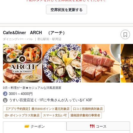
空席状況を更新する
Cafe&Diner ARCH （アーチ）
ダイニングバー・バル
郡山駅前・駅周辺
3月～料理が一新★カジュアルな洋風居酒屋
3001～4000円
うすい百貨店近く･1Fに牛角さんが入っているﾋﾞﾙ3F
【アプリ予約限定】最大800ポイント還元対象店
口コミ投稿特典対象店
ポイントプラス対象店
スマート支払い可
適格請求書発行事業者
クーポン
コース