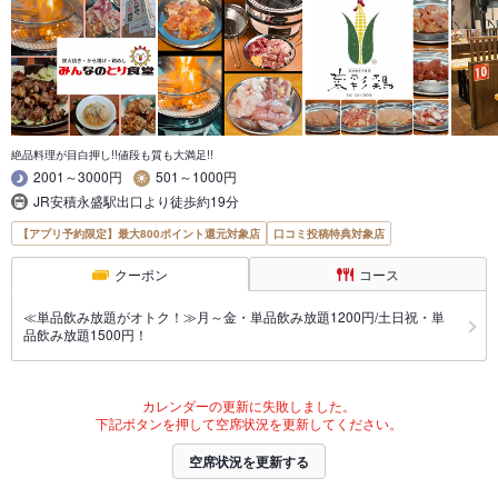
絶品料理が目白押し!!値段も質も大満足!!
2001～3000円
501～1000円
JR安積永盛駅出口より徒歩約19分
【アプリ予約限定】最大800ポイント還元対象店
口コミ投稿特典対象店
クーポン
コース
≪単品飲み放題がオトク！≫月～金・単品飲み放題1200円/土日祝・単
品飲み放題1500円！
カレンダーの更新に失敗しました。
下記ボタンを押して空席状況を更新してください。
空席状況を更新する