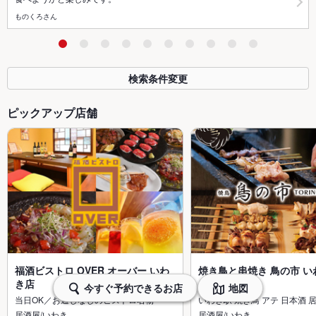
ものくろさん
検索条件変更
ピックアップ店舗
福酒ビストロ OVER オーバー いわ
焼き鳥と串焼き 鳥の市 い
き店
店
今すぐ予約できるお店
地図
当日OK／お通しなしのビストロ名物
いわき駅 焼き鳥 アテ 日本酒 
居酒屋/いわき
居酒屋/いわき