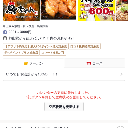
卓上飲み放題・食べ放題・鳥焼肉店！
2001～3000円
郡山駅から徒歩2分｡ｱｰｹｰﾄﾞ内の月あかり2F
【アプリ予約限定】最大800ポイント還元対象店
口コミ投稿特典対象店
ポイントプラス対象店
スマート支払い可
クーポン
コース
いつでも!お会計から10%OFF！！
カレンダーの更新に失敗しました。
下記ボタンを押して空席状況を更新してください。
空席状況を更新する