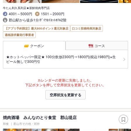
牛たん利久系列店★新鮮焼肉専門店
4001～5000円
1501～2000円
郡山駅から徒歩1分/ﾀﾞｲﾜﾛｲﾈｯﾄﾎﾃﾙ2階
【アプリ予約限定】最大800ポイント還元対象店
口コミ投稿特典対象店
適格請求書発行事業者
クーポン
コース
★ホットペッパー限定★ 100分飲放2300円⇒1800円(税込1980円)※生
ビール無しで300円引
カレンダーの更新に失敗しました。
下記ボタンを押して空席状況を更新してください。
空席状況を更新する
焼肉酒場 みんなのとり食堂 郡山堤店
和食
郡山市その他・郊外