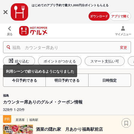
はじめてのアプリ予約で最大
1,000円分ポイントもらえる
ダウンロード
アプリで開く
戻る
マイメニュー
福島 カウンター席あり
変更
絞り込む
ポイントがつかえる
スマート支払い可
今日予約できる
明日予約できる
日時指定
福島
カウンター席ありのグルメ・クーポン情報
328件 1-20件
PR
居酒屋
福島駅
酒菜の隠れ家 月あかり福島駅前店