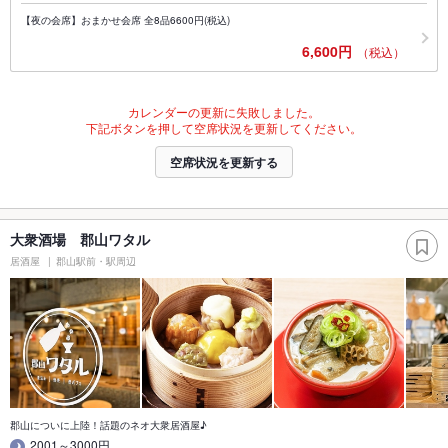
【夜の会席】おまかせ会席 全8品6600円(税込)
6,600円
（税込）
カレンダーの更新に失敗しました。
下記ボタンを押して空席状況を更新してください。
空席状況を更新する
大衆酒場 郡山ワタル
居酒屋
郡山駅前・駅周辺
郡山についに上陸！話題のネオ大衆居酒屋♪
2001～3000円