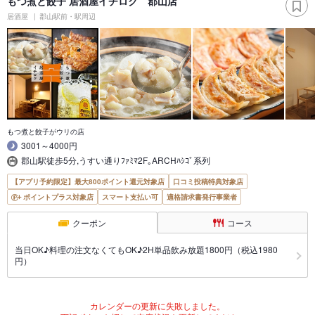
もつ煮と餃子 居酒屋イチロク 郡山店
居酒屋
郡山駅前・駅周辺
もつ煮と餃子がウリの店
3001～4000円
郡山駅徒歩5分,うすい通りﾌｧﾐﾏ2F｡ARCHﾊｼｺﾞ系列
【アプリ予約限定】最大800ポイント還元対象店
口コミ投稿特典対象店
ポイントプラス対象店
スマート支払い可
適格請求書発行事業者
クーポン
コース
当日OK♪料理の注文なくてもOK♪2H単品飲み放題1800円（税込1980
円）
カレンダーの更新に失敗しました。