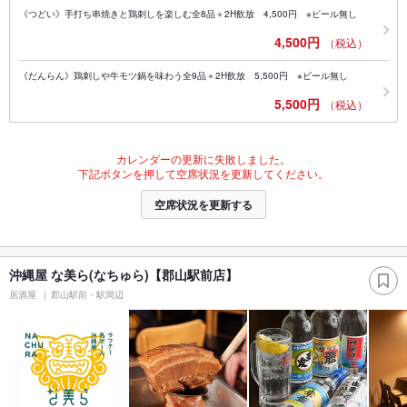
《つどい》手打ち串焼きと鶏刺しを楽しむ全8品＋2H飲放 4,500円 ※ビール無し
4,500円
（税込）
《だんらん》鶏刺しや牛モツ鍋を味わう全9品＋2H飲放 5,500円 ※ビール無し
5,500円
（税込）
カレンダーの更新に失敗しました。
下記ボタンを押して空席状況を更新してください。
空席状況を更新する
沖縄屋 な美ら(なちゅら)【郡山駅前店】
居酒屋
郡山駅前・駅周辺