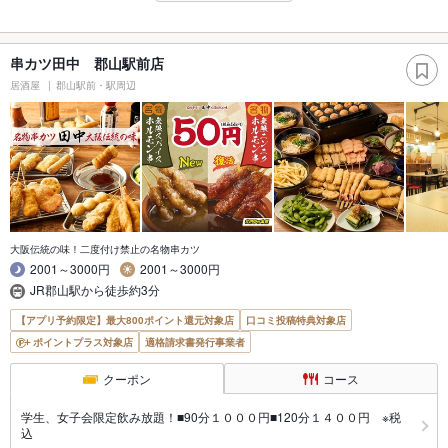
串カツ田中 郡山駅前店
居酒屋
郡山駅前・駅周辺
大阪伝統の味！二度付け禁止の名物串カツ
2001～3000円
2001～3000円
JR郡山駅から徒歩約3分
【アプリ予約限定】最大800ポイント還元対象店
口コミ投稿特典対象店
ポイントプラス対象店
適格請求書発行事業者
クーポン
コース
学生、女子会限定飲み放題！■90分１０００円■120分１４００円 ※税
込