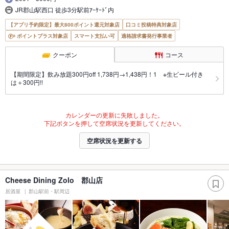
JR郡山駅西口 徒歩3分駅前ｱｰｹｰﾄﾞ内
【アプリ予約限定】最大800ポイント還元対象店
口コミ投稿特典対象店
ポイントプラス対象店
スマート支払い可
適格請求書発行事業者
クーポン
コース
【期間限定】飲み放題300円off 1,738円→1,438円！1 ※生ビール付き
は＋300円!!
カレンダーの更新に失敗しました。
下記ボタンを押して空席状況を更新してください。
空席状況を更新する
Cheese Dining Zolo 郡山店
居酒屋
郡山駅前・駅周辺