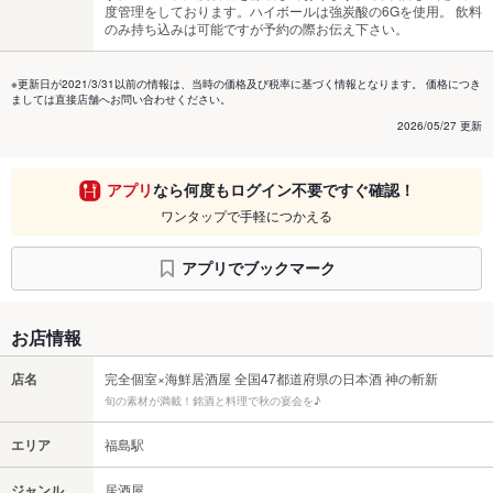
度管理をしております。ハイボールは強炭酸の6Gを使用。 飲料
のみ持ち込みは可能ですが予約の際お伝え下さい。
※更新日が2021/3/31以前の情報は、当時の価格及び税率に基づく情報となります。 価格につき
ましては直接店舗へお問い合わせください。
2026/05/27 更新
アプリ
なら何度もログイン不要ですぐ確認！
ワンタップで手軽につかえる
アプリでブックマーク
お店情報
店名
完全個室×海鮮居酒屋 全国47都道府県の日本酒 神の斬新
旬の素材が満載！銘酒と料理で秋の宴会を♪
エリア
福島駅
ジャンル
居酒屋