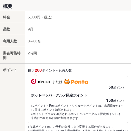
概要
料金
5,000円（税込）
品数
9品
利用人数
3～60名
滞在可能時
2時間
間
ポイント
200
最大
ポイント×予約人数
または
50
ポイント
ホットペッパーグルメ限定ポイント
150
ポイント
※dポイント・Pontaポイント・リクルートポイントは、来店日から6～
10日後にポイント加算されます。
※ポイントプラスで加算されるホットペッパーグルメ限定ポイントは、
来店日の翌月15日頃に加算されます。
※加算ポイントは、ご予約の条件により変動する場合があります。
※一部時間帯（7:00～14:59来店の予約）は確定した人数1人につき10ポイン