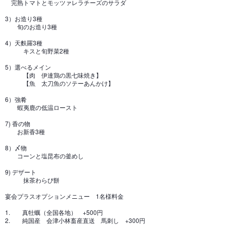
完熟トマトとモッツァレラチーズのサラダ
3）お造り3種
旬のお造り3種
4）天麩羅3種
キスと旬野菜2種
5）選べるメイン
【肉 伊達鶏の黒七味焼き】
【魚 太刀魚のソテーあんかけ】
6）強肴
蝦夷鹿の低温ロースト
7) 香の物
お新香3種
8）〆物
コーンと塩昆布の釜めし
9) デザート
抹茶わらび餅
宴会プラスオプションメニュー 1名様料金
1. 真牡蠣（全国各地） +500円
2. 純国産 会津小林畜産直送 馬刺し +300円