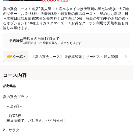
円（税込）
夏の宴会コース！当店2番人気！！選べるメインは伊達鶏の黒七味焼きor太刀魚
のソテー！お造り3種・天麩羅3種・蝦夷鹿の低温ロースト・釜めしも堪能！日
～木曜日は飲み放題30分延長無料！日本酒は15種、福島の地酒中心追加の選べ
るオプションも10種よりカスタマイズ！！お得なクーポン利用で天然本鮪もお
愉しみ頂けます。
来店日の当日17時まで
予約締切
※曜日によって締切が異なる場合があります。
【夏の宴会コース】 天然本鮪刺しサービス・最大50貫
クーポン
コース内容
品数
9品
夏の宴会プラン
～全9品～
1）前菜3種
枝豆塩茹で、だし巻き、バイ貝煮付け
2）サラダ