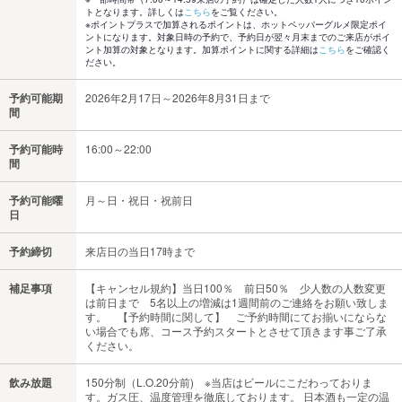
トとなります。詳しくは
こちら
をご覧ください。
※ポイントプラスで加算されるポイントは、ホットペッパーグルメ限定ポイ
ントになります。対象日時の予約で、予約日が翌々月末までのご来店がポイ
ント加算の対象となります。加算ポイントに関する詳細は
こちら
をご確認く
ださい。
予約可能期
2026年2月17日～2026年8月31日まで
間
予約可能時
16:00～22:00
間
予約可能曜
月～日・祝日・祝前日
日
予約締切
来店日の当日17時まで
補足事項
【キャンセル規約】当日100％ 前日50％ 少人数の人数変更
は前日まで 5名以上の増減は1週間前のご連絡をお願い致しま
す。 【予約時間に関して】 ご予約時間にてお揃いにならな
い場合でも席、コース予約スタートとさせて頂きます事ご了承
ください。
飲み放題
150分制（L.O.20分前) ※当店はビールにこだわっておりま
す。ガス圧、温度管理を徹底しております。 日本酒も一定の温