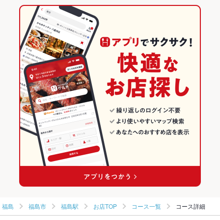
福島市 × 和風
福島駅 × 海鮮
福島学院前駅
福島のグルメランキング
フライドポテト
海鮮丼
天ぷら
レバー
地鶏
ステーキ
牛タン
福島市 × 海鮮
福島
福島の居酒屋ランキング
デザート
福島駅 × 居酒屋
福島 × 居酒屋
福島市のグルメランキング
福島駅 × 和風
福島 × 和風
福島市の居酒屋ランキング
福島駅 × 海鮮
福島 × 海鮮
福島駅のグルメランキング
福島駅の居酒屋ランキング
福島
福島市
福島駅
お店TOP
コース一覧
コース詳細