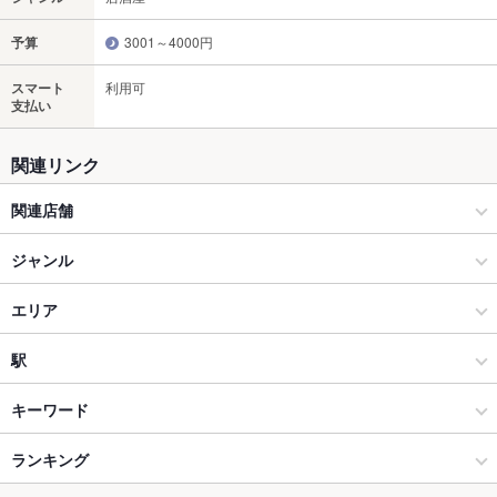
予算
3001～4000円
スマート
利用可
支払い
関連リンク
関連店舗
焼肉 佰式 黒毛和牛×完全個室
ジャンル
北海道直送厳選羊肉 ひつじや らむちゃん
居酒屋
エリア
寿司トおでん 大衆酒場あおい 名物あて巻き×宴会 福島駅前
和風
福島駅
駅
海鮮
福島駅 × 居酒屋
東福島駅
キーワード
福島市 × 居酒屋
福島駅 × 和風
福島駅
ランキング
からあげ
お茶漬け
馬刺し
炉ばた焼き・炙り焼き
モツ煮込み
ウニ料理
エビ料理
カキ料理・オイスター
カニ料理
刺身
ローストビーフ