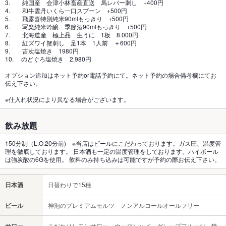
3. 純国産 会津小林畜産直送 馬レバー刺し +400円
4. 和牛雲丹いくら一口スプーン +500円
5. 飛露喜特別純米90mlもっきり +500円
6. 写楽純米吟醸 季節酒90mlもっきり +500円
7. 北海道産 極上品 生うに 1板 8.000円
8. 紅ズワイ蟹刺し 足1本 1人前 ＋600円
9. 吉次塩焼き 1980円
10. のどぐろ塩焼き 2.980円
オプション追加はネット予約or電話予約にて。ネット予約の場合備考欄にてお
伝え下さい。
※仕入れ状況により異なる場合がございます。
飲み放題
150分制（L.O.20分前) ※当店はビールにこだわっております。ガス圧、温度管
理を徹底しております。 日本酒も一定の温度管理をしております。ハイボール
は強炭酸の6Gを使用。 飲料のみ持ち込みは可能ですが予約の際お伝え下さい。
日本酒
日替わりで15種
ビール
神泡のプレミアムモルツ ノンアルコールオールフリー
サワー
こだわりレモンサワー、ウーロンハイ、グレープフルーツ、静