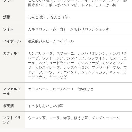
岡緑茶ハイ、酸っぱいクエン酸、トマト、しょっぱい梅
焼酎
わんこ(麦）、なんこ（芋）
ワイン
カルロロッシ（赤、白） かちわりロッシジョッキ
ハイボール
強炭酸ジムビームハイボール
カクテル
カンパリソーダ、スプモーニ、カンパリオレンジ、カンパリグ
レープ、ジントニック、ジンバック、ジンライム、モスコミュ
ール、スクリュードライバー、カシスソーダ、カシスオレン
ジ、カシスグレープ、カシスウーロン、ファジーネーブル、フ
ァジーフルーツ、レゲエパンチ、シャンディガフ、キティ、カ
ーディナル、キールなど
ノンアルコ
カシスベース、ピーチベース 他5種ほど
ール
果実酒
すっきりおいしい梅酒
ソフトドリ
ウーロン茶、コーラ、緑茶、ほうじ茶、ジンジャーエール
ンク