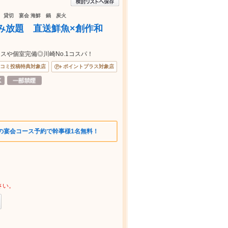
会 貸切 宴会 海鮮 鍋 炭火
み放題 直送鮮魚×創作和
スや個室完備◎川崎No.1コスパ！
コミ投稿特典対象店
ポイントプラス対象店
の宴会コース予約で幹事様1名無料！
さい。