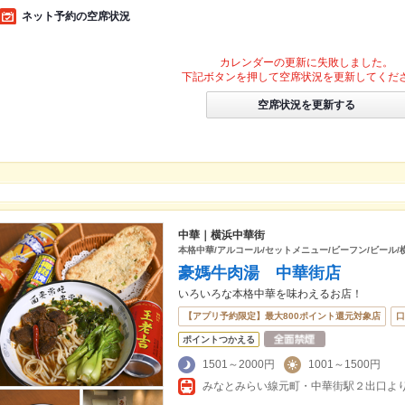
ネット予約の空席状況
カレンダーの更新に失敗しました。
下記ボタンを押して空席状況を更新してくだ
空席状況を更新する
中華｜横浜中華街
本格中華/アルコール/セットメニュー/ビーフン/ビール/
豪媽牛肉湯 中華街店
いろいろな本格中華を味わえるお店！
【アプリ予約限定】最大800ポイント還元対象店
口
ポイントつかえる
1501～2000円
1001～1500円