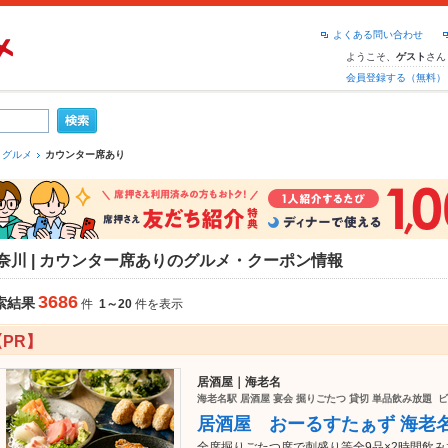
よくある問い合わせ
ようこそ、
さん
ゲスト
会員登録する（無料）
 グルメ
カウンター席あり
奈川 | カウンター席ありのグルメ・クーポン情報
3686
索結果
件
1～20
件を表示
【PR】
居酒屋｜海老名
海老名駅 居酒屋 宴会 掘りごたつ 貸切 単品飲み放題 ビ
居酒屋 おーるすたぁず 海老
全席掘りごたつ席で刺盛り等全9品×2時間飲み