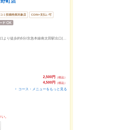
吉野町店
コミ投稿特典対象店
COIN+支払い可
横浜市営地下鉄ブルーライン吉野町駅出口1より徒歩約6分/京急本線南太田駅出口(南側)より徒歩約13分
2,500円
（税込）
4,500円
（税込）
コース・メニューをもっと見る
さい。