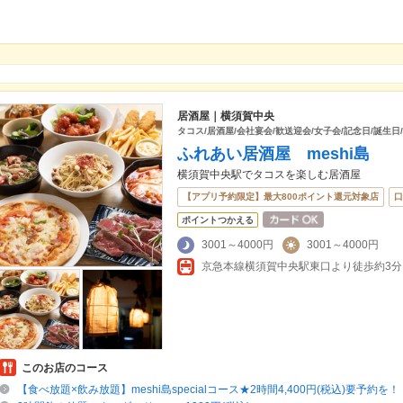
居酒屋｜横須賀中央
タコス/居酒屋/会社宴会/歓送迎会/女子会/記念日/誕生日
ふれあい居酒屋 meshi島
横須賀中央駅でタコスを楽しむ居酒屋
【アプリ予約限定】最大800ポイント還元対象店
口
ポイントつかえる
3001～4000円
3001～4000円
京急本線横須賀中央駅東口より徒歩約3分
このお店のコース
【食べ放題×飲み放題】meshi島specialコース★2時間4,400円(税込)要予約を！