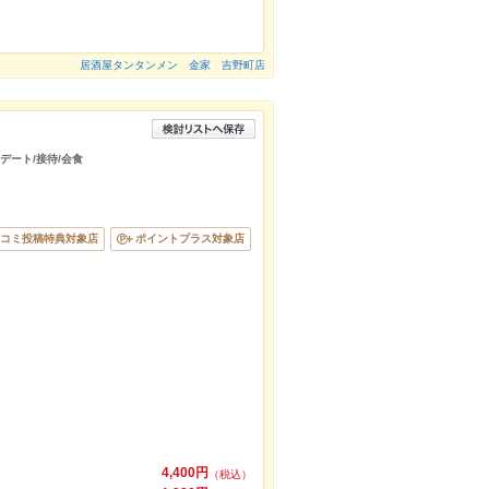
居酒屋タンタンメン 金家 吉野町店
/デート/接待/会食
コミ投稿特典対象店
ポイントプラス対象店
4,400円
（税込）