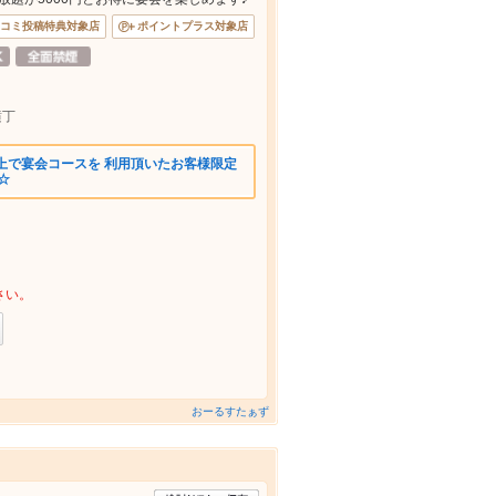
コミ投稿特典対象店
ポイントプラス対象店
横丁
上で宴会コースを 利用頂いたお客様限定
☆
さい。
おーるすたぁず