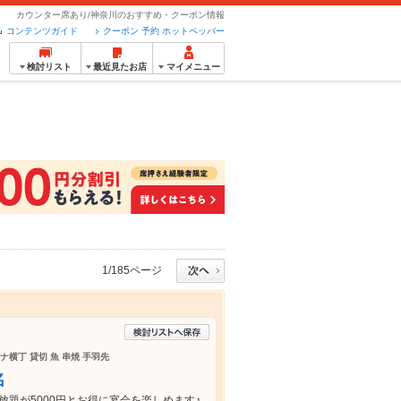
カウンター席あり/神奈川のおすすめ・クーポン情報
コンテンツガイド
クーポン 予約 ホットペッパー
検討リスト
最近見たお店
マイメニュー
1/185ページ
ナ横丁 貸切 魚 串焼 手羽先
名
放題が5000円とお得に宴会を楽しめます♪