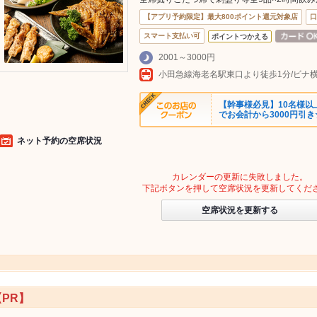
【アプリ予約限定】最大800ポイント還元対象店
口
スマート支払い可
ポイントつかえる
2001～3000円
小田急線海老名駅東口より徒歩1分/ビナ
【幹事様必見】10名様以
でお会計から3000円引き
ネット予約の空席状況
カレンダーの更新に失敗しました。
下記ボタンを押して空席状況を更新してくだ
空席状況を更新する
【PR】