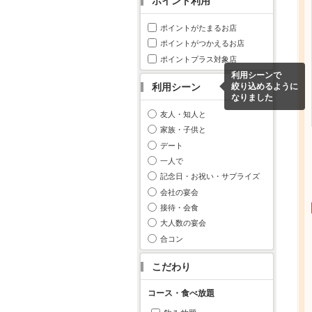
ポイント利用
ポイントがたまるお店
ポイントがつかえるお店
ポイントプラス対象店
利用シーンで
利用シーン
絞り込めるように
なりました
友人・知人と
家族・子供と
デート
一人で
記念日・お祝い・サプライズ
会社の宴会
接待・会食
大人数の宴会
合コン
こだわり
コース・食べ放題