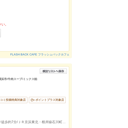
さい。
FLASH BACK CAFE フラッシュバックカフェ
横浜市/牛肉スープ/ミックス飴
コミ投稿特典対象店
ポイントプラス対象店
みなとみらい線元町・中華街駅２出口より徒歩約7分/ＪＲ京浜東北・根岸線石川町駅中華街口より徒歩約11分