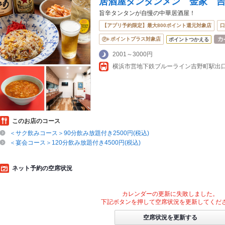
居酒屋タンタンメン 金家 
旨辛タンタンが自慢の中華居酒屋！
【アプリ予約限定】最大800ポイント還元対象店
口
ポイントプラス対象店
ポイントつかえる
2001～3000円
このお店のコース
＜サク飲みコース＞90分飲み放題付き2500円(税込)
＜宴会コース＞120分飲み放題付き4500円(税込)
ネット予約の空席状況
カレンダーの更新に失敗しました。
下記ボタンを押して空席状況を更新してくだ
空席状況を更新する