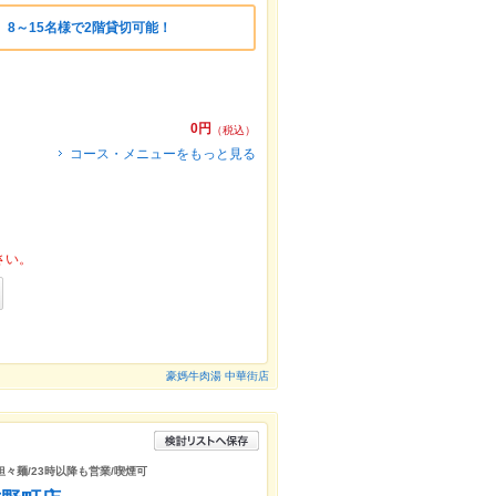
、8～15名様で2階貸切可能！
0円
（税込）
コース・メニューをもっと見る
さい。
豪媽牛肉湯 中華街店
担々麺/23時以降も営業/喫煙可