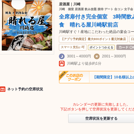
居酒屋｜川崎
川崎 個室 居酒屋 飲み放題 接待 デート 合コン 女子
全席扉付き完全個室 3時間飲
食 晴れる屋川崎駅前店
川崎駅すぐ！産地にこだわった絶品の宴会コー
【アプリ予約限定】最大800ポイント還元対象店
口
スマート支払い可
ポイントつかえる
3001～4000円
2001～3000円
川崎駅より徒歩約1分
【期間限定】10名様以上
ネット予約の空席状況
カレンダーの更新に失敗しました。
下記ボタンを押して空席状況を更新してくだ
空席状況を更新する