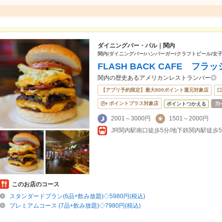
ダイニングバー・バル｜関内
関内/ダイニングバー/ハンバーガー/クラフトビール/女子
FLASH BACK CAFE フ
関内の歴史あるアメリカンレストランバー◎
【アプリ予約限定】最大800ポイント還元対象店
口
ポイントプラス対象店
ポイントつかえる
2001～3000円
1501～2000円
JR関内駅南口徒歩5分/地下鉄関内駅徒歩
このお店のコース
スタンダードプラン(6品+飲み放題)◇5980円(税込)
プレミアムコース (7品+飲み放題)◇7980円(税込)