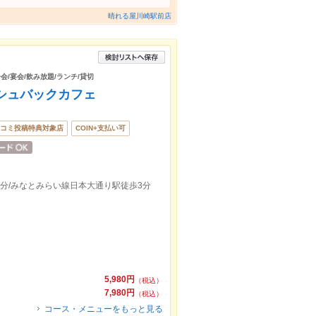
晴れる屋川崎駅前店
会/宴会/飲み放題/ランチ/貸切
ラッシュバックカフェ
コミ投稿特典対象店
COIN+支払い可
5分/みなとみらい線日本大通り駅徒歩3分
5,980円
（税込）
7,980円
（税込）
コース・メニューをもっと見る