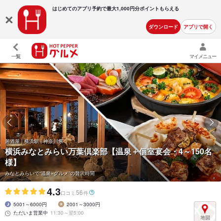
はじめてのアプリ予約で最大
1,000円分ポイントもらえる
ダウンロード
アプリで開く
一覧
マイメニュー
居酒屋 | 横浜駅 | 神奈川県
横浜みなとみらい万葉倶楽部【温泉＋個室宴会・4～150名
様】
みなとみらいで“温泉×グルメ”の贅沢時間
4.3
56
口コミ
件
5001～6000円
2001～3000円
ただいま営業中
11:30～翌5:00