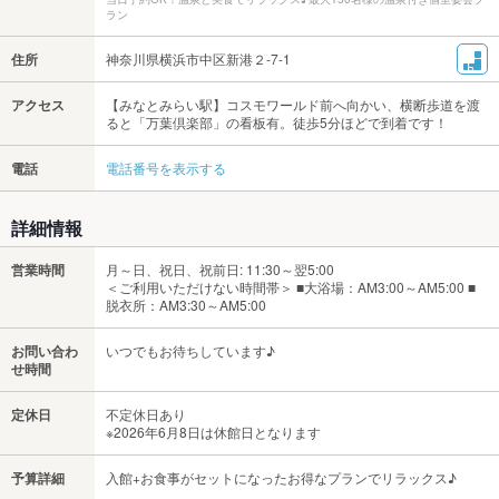
ラン
住所
神奈川県横浜市中区新港２-7-1
アクセス
【みなとみらい駅】コスモワールド前へ向かい、横断歩道を渡
ると「万葉倶楽部」の看板有。徒歩5分ほどで到着です！
電話
電話番号を表示する
詳細情報
営業時間
月～日、祝日、祝前日: 11:30～翌5:00
＜ご利用いただけない時間帯＞ ■大浴場：AM3:00～AM5:00 ■
脱衣所：AM3:30～AM5:00
お問い合わ
いつでもお待ちしています♪
せ時間
定休日
不定休日あり
※2026年6月8日は休館日となります
予算詳細
入館+お食事がセットになったお得なプランでリラックス♪