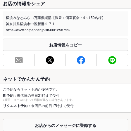
お店の情報をシェア
禁煙・喫煙
全席禁煙
店外・屋外に喫煙スペースあり
横浜みなとみらい万葉倶楽部【温泉＋個室宴会・4～150名様】
神奈川県横浜市中区新港２-7-1
喫煙専用室
あり
https://www.hotpepper.jp/strJ001258799/
※2020年4月1日～受動喫煙対策に関する法律が施行されています。正しい情報はお店へお問い
合わせください。
お店情報をコピー
お席
総席数
200席(万葉庵/お食事処/個室/宴会場等ご用意ございます。)
最大宴会収
100人((ご要望の応じて、お部屋をご用意致します。))
容人数
ネットでかんたん予約
個室
あり
ご予約ならネット予約が便利です。
即予約
：来店日の当日21時まで受付
※曜日、コースによって締切が異なる場合があります。
座敷
あり
リクエスト予約
：来店日の前日17時まで受付
掘りごたつ
なし
カウンター
あり
お店からのメッセージに登録する