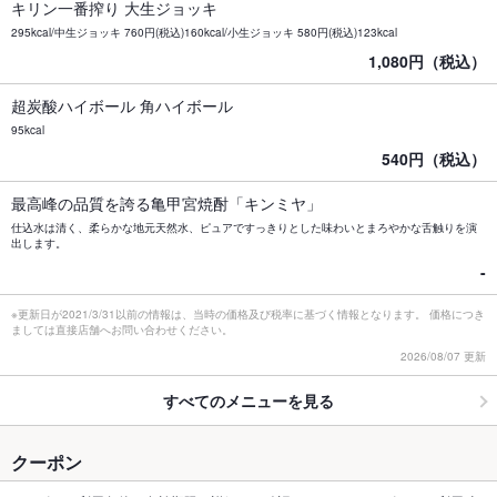
キリン一番搾り 大生ジョッキ
295kcal/中生ジョッキ 760円(税込)160kcal/小生ジョッキ 580円(税込)123kcal
1,080円（税込）
超炭酸ハイボール 角ハイボール
95kcal
540円（税込）
最高峰の品質を誇る亀甲宮焼酎「キンミヤ」
仕込水は清く、柔らかな地元天然水、ピュアですっきりとした味わいとまろやかな舌触りを演
出します。
-
※更新日が2021/3/31以前の情報は、当時の価格及び税率に基づく情報となります。 価格につき
ましては直接店舗へお問い合わせください。
2026/08/07 更新
すべてのメニューを見る
クーポン