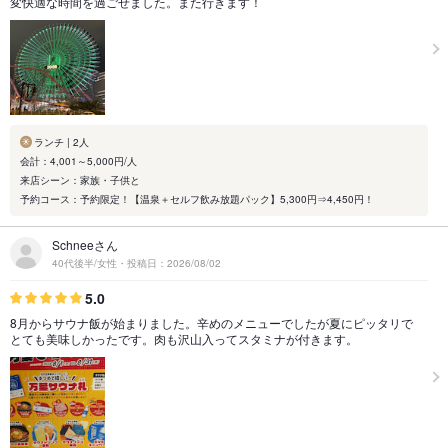
変快適な時間を過ごせました。また行きます！
ランチ | 2人
会計：4,001～5,000円/人
来店シーン：家族・子供と
予約コース：予約限定！【温泉＋セルフ飲み放題パック】5,300円⇒4,450円！
Schneeさん
40代後半/女性・投稿日：2026/08/02
5.0
8月からサウナ飯が始まりました。辛めのメニューでしたが夏にピッタリで
とても美味しかったです。肉も沢山入ってスタミナが付きます。