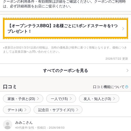
クーポンの利用条件・有効期限は詳細をご確認ください。クーポンのご利用時
は、必ず詳細画面をお店にご提示ください。
【オープンテラスBBQ】2名様ごとに1ポンドステーキを1つ
プレゼント！
※更新日が2021/3/31以前の情報は、当時の価格及び税率に基づく情報となります。価格につき
ましては直接店舗へお問い合わせください。
2026/07/22 更新
すべてのクーポンを見る
口コミ
口コミ機能について
家族・子供と(23)
一人で(15)
友人・知人と(13)
デート(4)
記念日・サプライズ(1)
みみこさん
40代後半/女性・投稿日：2026/08/03