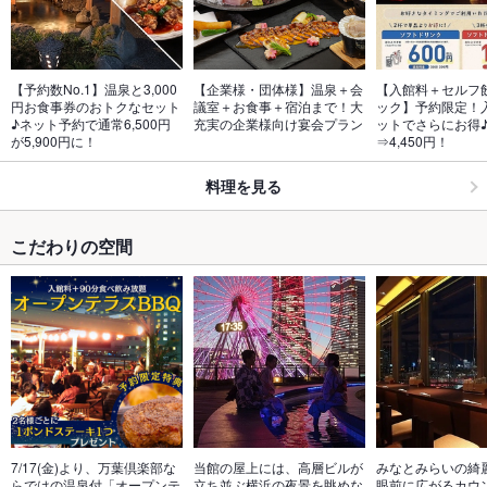
【予約数No.1】温泉と3,000
【企業様・団体様】温泉＋会
【入館料＋セルフ
円お食事券のおトクなセット
議室＋お食事＋宿泊まで！大
ック】予約限定！
♪ネット予約で通常6,500円
充実の企業様向け宴会プラン
ットでさらにお得♪5
が5,900円に！
⇒4,450円！
料理を見る
こだわりの空間
7/17(金)より、万葉倶楽部な
当館の屋上には、高層ビルが
みなとみらいの綺
らではの温泉付「オープンテ
立ち並ぶ横浜の夜景を眺めな
眼前に広がるカウ