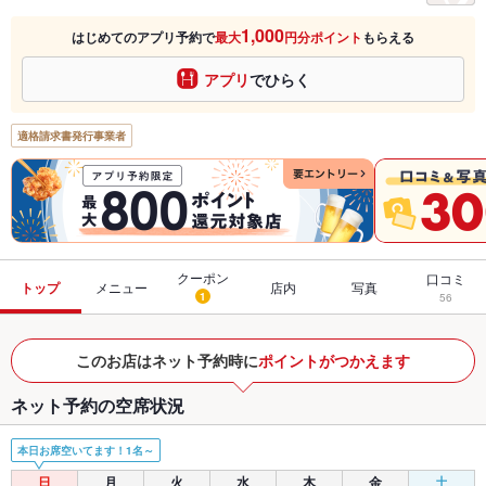
1,000
はじめてのアプリ予約で
最大
円分ポイント
もらえる
アプリ
でひらく
適格請求書発行事業者
クーポン
口コミ
トップ
メニュー
店内
写真
1
56
このお店はネット予約時に
ポイントがつかえます
ネット予約の空席状況
本日お席空いてます！1名～
日
月
火
水
木
金
土