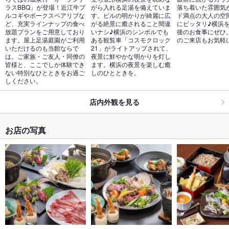
ラスBBQ」が登場！近江牛プ
がら入れる足湯を備えていま
落ち着いた雰囲気
ルコギやポークスペアリブな
す。ビルの明かりが綺麗に広
ド満点の大人の空
ど、充実ラインナップの食べ
がる絶景に癒されること間違
にピッタリ♪横浜
放題プランをご用意しており
いナシ♪横浜のシンボルでも
後のお食事にぜひ
ます。屋上足湯庭園がご利用
ある観覧車「コスモクロック
のご来店もお気軽
いただけるのも当館ならで
21」がライトアップされて、
は。ご家族・ご友人・同僚の
夜景に鮮やかな明かりを灯し
皆様と、ここでしか体験でき
ます。横浜の夜景を楽しむ癒
ない特別なひとときをお過ご
しのひとときを。
しください。
店内外観を見る
お店の写真