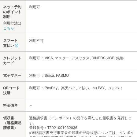
ネット予約
利用可
のポイント
利用
利用方法は
こちら
スマート
利用不可
支払い
クレジット
利用可 ：VISA､マスター､アメックス､DINERS､JCB､銀聯
カード
電子マネー
利用可 ：Suica､PASMO
QRコード
利用可 ：PayPay、楽天ペイ、d払い、au PAY、メルペイ
決済
料金備考
－
領収書
適格請求書（インボイス）の要件を満たした領収書を発行しま
（適格簡易
す。
請求書）
登録番号：T3021001032036
※適格請求書発行事業者の最新の登録状態については、インボイ