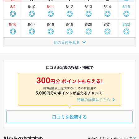
8/9
8/10
8/11
8/12
8/13
8/14
8/15
◎
◎
◎
◎
◎
◎
◎
8/16
8/17
8/18
8/19
8/20
8/21
8/22
◎
◎
◎
◎
◎
◎
◎
8/23
8/24
8/25
8/26
8/27
8/28
8/29
他の日付を見る
◎
◎
◎
◎
◎
◎
◎
8/30
8/31
9/1
9/2
9/3
9/4
9/5
◎
◎
◎
◎
◎
◎
◎
口コミ&写真の投稿・掲載で
9/6
9/7
9/8
9/9
9/10
9/11
9/12
◎
◎
◎
◎
◎
◎
◎
口コミを投稿する
AIからのおすすめ
AIからのおすすめについて