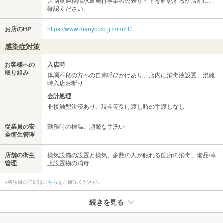
ス制度適格請求書発行事業者公表サイトを確認するか店舗にご
確認ください。
お店のHP
https://www.manyo.co.jp/mm21/
感染症対策
お客様への
入店時
取り組み
体調不良の方への自粛呼びかけあり、店内に消毒液設置、混雑
時入店お断り
会計処理
非接触型決済あり、現金等受け渡し時の手渡しなし
従業員の安
勤務時の検温、頻繁な手洗い
全衛生管理
店舗の衛生
換気設備の設置と換気、多数の人が触れる箇所の消毒、備品/卓
管理
上設置物の消毒
※各項目の詳細は
こちら
をご確認ください。
続きを見る
たばこ