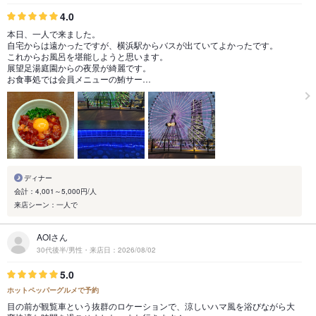
4.0
本日、一人で来ました。
自宅からは遠かったですが、横浜駅からバスが出ていてよかったです。
これからお風呂を堪能しようと思います。
展望足湯庭園からの夜景が綺麗です。
お食事処では会員メニューの鮪サー…
ディナー
会計：4,001～5,000円/人
来店シーン：一人で
AOIさん
30代後半/男性・来店日：2026/08/02
5.0
ホットペッパーグルメで予約
目の前が観覧車という抜群のロケーションで、涼しいハマ風を浴びながら大