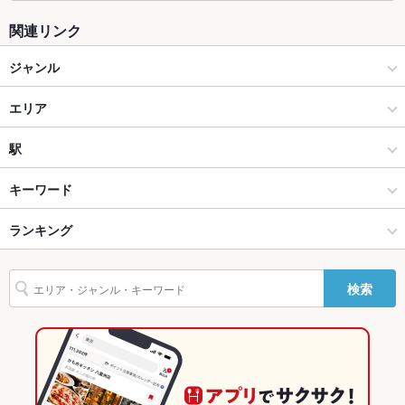
ソファー
なし
関連リンク
テラス席
あり
ジャンル
貸切
貸切可
居酒屋
エリア
夜景がきれ
あり
いなお席
和風
横浜駅
駅
設備
横浜 × 居酒屋
横浜駅 × 居酒屋
桜木町駅
キーワード
Wi-Fi
あり
横浜 × 和風
横浜駅 × 和風
馬車道駅
ランキング
エビ料理
うどん
そば
天ぷら
親子丼
カツ丼
天丼
もつ鍋
バリアフリ
あり
ー
ステーキ
カレーライス
鴨肉
点心
餃子
小籠包
焼売
ビビンバ
みなとみらい駅 × 居酒屋
横浜駅 × ダイニングバー・バル
みなとみらい駅
神奈川のグルメランキング
検索
石焼きビビンバ
冷麺
クレープ
パフェ
デザート
つけ麺
担々麺
駐車場
あり ：7時間まで600円、以降は40分200円※上限1,500円
みなとみらい駅 × 和風
横浜駅 × 和風・創作
神奈川の居酒屋ランキング
醤油ラーメン
ざるそば
TV・プロジ
あり
ェクタ
ダイニングバー・バル
神奈川
横浜のグルメランキング
英語メニュ
あり
和風・創作
神奈川 × 居酒屋
横浜の居酒屋ランキング
ー