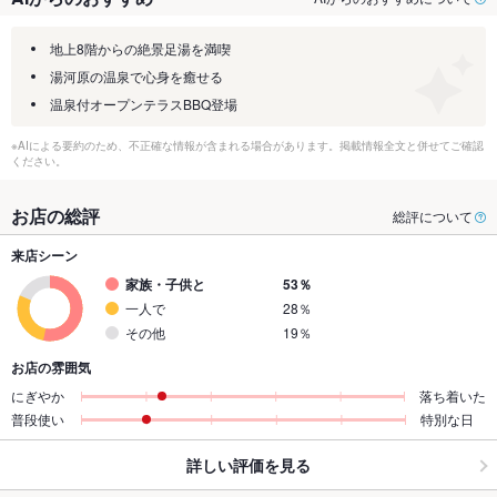
地上8階からの絶景足湯を満喫
湯河原の温泉で心身を癒せる
温泉付オープンテラスBBQ登場
※AIによる要約のため、不正確な情報が含まれる場合があります。掲載情報全文と併せてご確認
ください。
お店の総評
総評について
来店シーン
家族・子供と
53％
一人で
28％
その他
19％
お店の雰囲気
にぎやか
落ち着いた
普段使い
特別な日
詳しい評価を見る